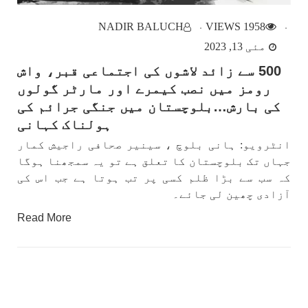
NADIR BALUCH
1958 VIEWS
مئی 13, 2023
500 سے زائد لاشوں کی اجتماعی قبر، واش
رومز میں نصب کیمرے اور مارٹر گولوں
کی بارش…بلوچستان میں جنگی جرائم کی
ہولناک کہانی
انٹرویو: ہانی بلوچ ، سینیر صحافی راجیش کمار
جہاں تک بلوچستان کا تعلق ہے تو یہ سمجھنا ہوگا
کہ سب سے بڑا ظلم کسی پر تب ہوتا ہے جب اس کی
آزادی چھین لی جائے۔
Read More