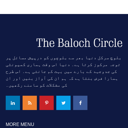
بلوچ سرکل دنیا بھر سے بلوچوں کو درپیش مسائل پر
توجہ مرکوز کرتا ہے۔ دنیا اس وقت ہماری کمیونٹی
کی جدوجہد کے بارے میں بہت کم جانتی ہے۔ اس طرح
ہمارا فرض بنتا ہے کہ ہم ان کی آواز بنیں اور ان
کی مشکلات کو سامنے رکھیں۔
MORE MENU