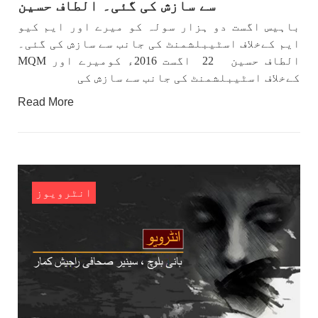
سے سازش کی گئی۔ الطاف حسین
باہیس اگست دو ہزار سولہ کو میرے اور ایم کیو
ایم کےخلاف اسٹیبلشمنٹ کی جانب سے سازش کی گئی۔
الطاف حسین 22 اگست 2016ء کومیرے اور MQM
کےخلاف اسٹیبلشمنٹ کی جانب سے سازش کی
Read More
انٹرویوز