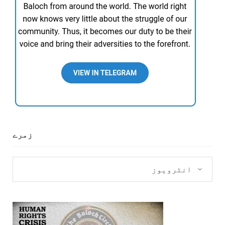
زمرے
زمرے