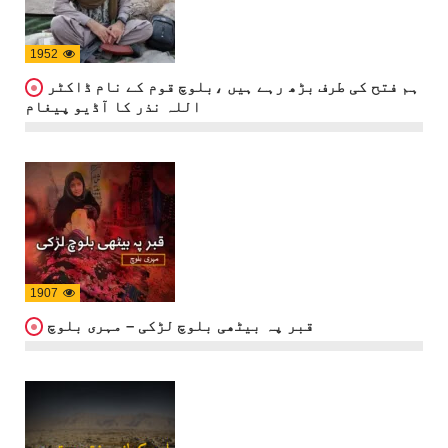
1952
ہم فتح کی طرف بڑھ رہے ہیں ،بلوچ قوم کے نام ڈاکٹر
اللہ نذر کا آڈیو پیغام
1907
قبر پہ بیٹھی بلوچ لڑکی – مہری بلوچ