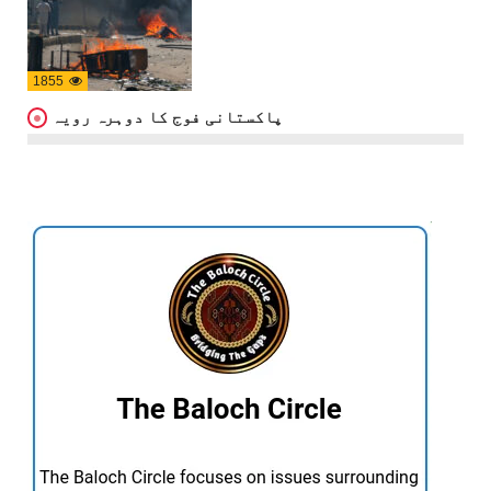
1855
پاکستانی فوج کا دوہرہ رویہ