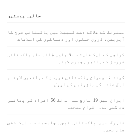
حالیہ پوسٹیں
مستونگ کے علاقے دشت کمبیلا میں پاکستانی فوج کا
آپریشن، ڈرون حملوں اور دھماکوں کی اطلاعات
کراچی کے ایک فلیٹ سے 5 بلوچ طالب علم پاکستانی
فورسز کے ہاتھوں جبری لاپتہ
کوئٹہ: نوجوان پاکستانی فورسز کے ہاتھوں لاپتہ،
اہل خانہ کی بازیابی کی اپیل
ایران میں 19 مارچ سے اب تک 56 افراد کو پھانسی
دی گئی ہے۔ اقوام متحدہ
شاہرگ میں پاکستانی فوجی جارحیت سے ایک شخص
جاں بحق۔