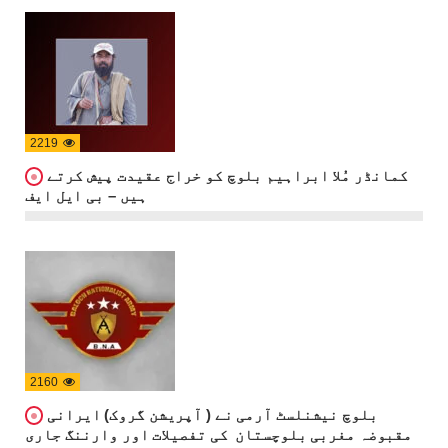
2219
کمانڈر مُلا ابراہیم بلوچ کو خراج عقیدت پیش کرتے
ہیں – بی ایل ایف
2160
بلوچ نیشنلسٹ آرمی نے ( آپریشن گروک) ایرانی
مقبوضہ مغربی بلوچستان کی تفصیلات اور وارننگ جاری