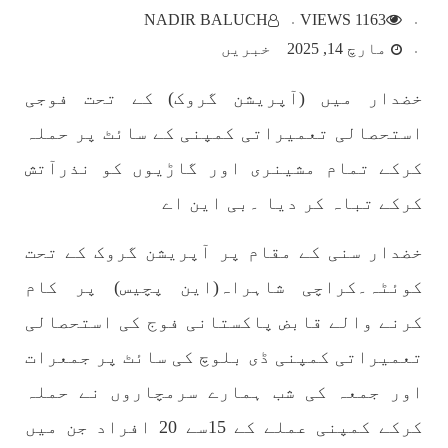
مضامین
NADIR BALUCH
1163 VIEWS
مارچ 14, 2025
خبریں
خضدار میں (آپریشن گروک) کے تحت فوجی
1775 VIEWS
مئی 30, 2023
استحصالی تعمیراتی کمپنی کے سائٹ پر حملہ
جنگ کی جدلیات – مہر جان
جنگ کی جدلیات تحریر:-مہر جان یہاں بے اعتمادی
کرکے تمام مشینری اور گاڑیوں کو نذرآتش
کو خدا حافظ کہا جاۓ اور بزدلی کو دفن کیا جاۓ ،
گوہٹے مجادلہ (ٹکراؤ) وحدت پیدا کرتا ہے۔ جنگ
کرکے تباہ کر دیا ۔بی این اے
عام اسی لیے ہے کہ “تشکیل
SHARE
خضدار سنی کے مقام پر آپریشن گروک کے تحت
کوئٹہ۔کراچی شاہراہ(این پچیس) پر کام
کرنے والے قابض پاکستانی فوج کی استحصالی
مضامین
تعمیراتی کمپنی ڈی بلوچ کی سائٹ پر جمعرات
اور جمعہ کی شب ہمارے سرمچاروں نے حملہ
1871 VIEWS
مئی 31, 2023
کرکے کمپنی عملے کے 15سے 20 افراد جن میں