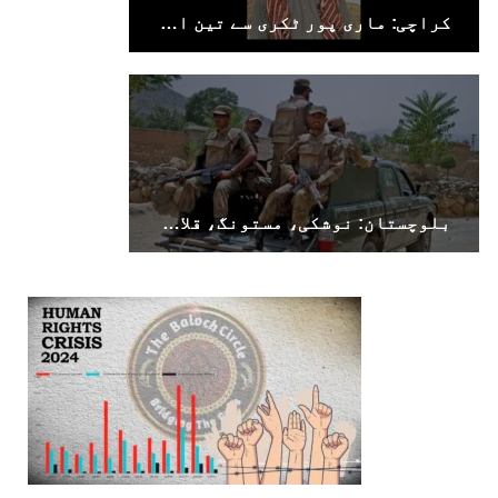
کراچی: ماری پور ٹکری سے تین افراد جبری لاپتہ
بلوچستان: نوشکی، مستونگ، قلات، سوراب اور خضدار میں کرفیو نافذ