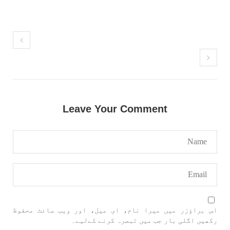
بلوچستان
مضامین
1713 VIEWS
جون 3, 2023
کہانی یہیں ختم ہوتی ہے۔ حانی بلوچ
تحریر: حانی بلوچ بلوچستان جہاں جبر مسلسل نے
ایک طرف تو بلوچ قوم کے ان سوئے ہوئے یا مطالعہ
Leave Your Comment
پاکستان کے پیروکاروں کو جگایا وہیں آزادی
پسند اور باشعور بلوچ کی مضبوط مزاحمت نے
ریاست
SHARE
خبریں
اس براؤزر میں میرا نام، ای میل، اور ویب سائٹ محفوظ
رکھیں اگلی بار جب میں تبصرہ کرنے کےلیے۔