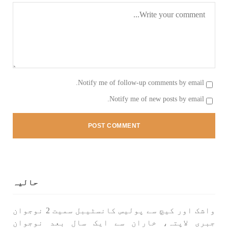
1595 VIEWS
جون 3, 2023
تیسرا کونسل سیشن 17،16 اور 18 جون کو کوئٹہ میں
منعقد کیا جائے گا،بلوچ اسٹوڈنٹس ایکشن کمیٹی
بلوچ اسٹوڈنٹس ایکشن کمیٹی کے مرکزی ترجمان
نے اپنے جاری کردہ بیان میں کہا ہے کہ تنظیم کا
تیسرا مرکزی کونسل سیشن بیاد شہید صبا
دشتیاری بنام صورت خان مری اور میر محمد علی
تالپور
Notify me of follow-up comments by email.
SHARE
Notify me of new posts by email.
بلوچستان
حالیہ
1716 VIEWS
جون 7, 2023
بلوچستان میں خواتین کو معاشرتی مسائل کے بعد
واشک اور کیچ سے پولیس کانسٹیبل سمیت 2 نوجوان
جبری گمشدگیوں کا بھی سامنا ہے- بلوچ وومن فورم
جبری لاپتہ، خاران سے ایک سال بعد نوجوان