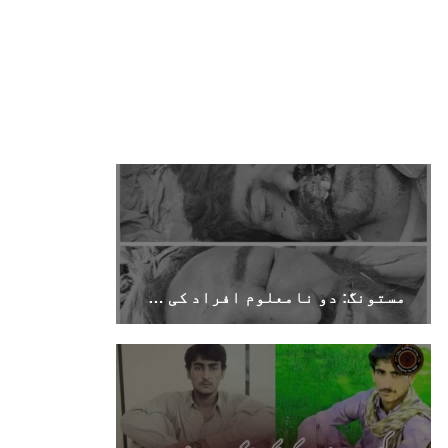
SHARE
بلوچستان
1696 VIEWS
جون 9, 2023
بلوچستان میں نوجوانوں کی ماورائے آئین
گمشدگیاں تسلسل کے ساتھ جاری ہیں۔ مرکزی
ترجمان بی ایس او
مستونگ: دو نامعلوم افراد کی لاشیں برآمد
بلوچ اسٹوڈنٹس آرگنائزیشن کے مرکزی ترجمان نے
بلوچ شاعر سخی ساوڑ کی جبری گمشدگی پر تشویش کا
اظہار کرتے ہوئے کہا ہے کہ بلوچستان میں
نوجوانوں کی ماورائے آئین گمشدگیاں تسلسل کے
ساتھ جاری ہیں۔
SHARE