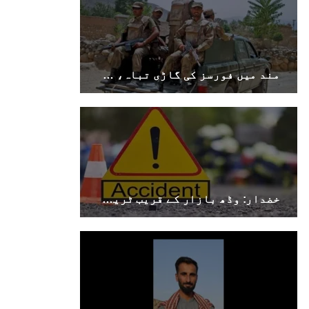
مند میں فورسز کی گاڑی تباہ، سوراب میں کوئٹہ–کراچی شاہراہ کا پل دھماکے سے تباہ
خضدار: وڈھ بازار کے قریب ٹریفک حادثے میں 4 افراد جاں بحق، 3 زخمی