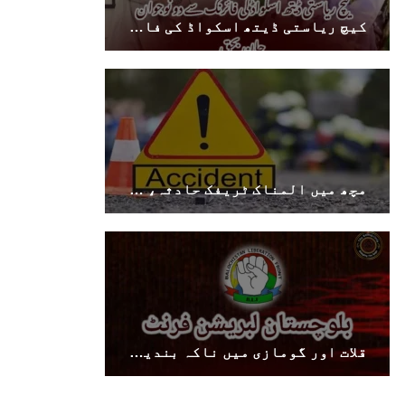
کیچ ریاستی ڈیتھ اسکواڈ کی فائرنگ سے دو نوجوان جان بحق
مچھ میں المناک ٹریفک حادثہ، موٹر سائیکل کھائی میں گرنے سے دو خواتین سمیت تین افراد جاں بحق
قلات اور گومازی میں ناکہ بندیوں اور جھڑپ میں 7 فوجی اہلکار ہلاک، متعدد زخمی ہوئے۔ بی ایل ایف