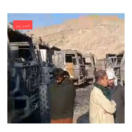
مطابق پاکستانی فورسز نے بلیدہ کے علاقے میناز
ڈن سر میں چھاپہ
SHARE
خبریں
بلوچستان
1786 VIEWS
مئی 22, 2023
جبری لاپتہ افراد کی آواز- دی بلوچ سرکل
دی بلوچ سرکل جبری لاپتہ افراد کے معاملہ کو ایک
قومی ایشو سمجھتی ہے اور ہماری کوشیش ہے کہ
جبری لاپتہ افرد کے خاندانوں کی آواز دنیا کے ان
تمام اداروں تک پہنچایں جو فیصلہ
SHARE