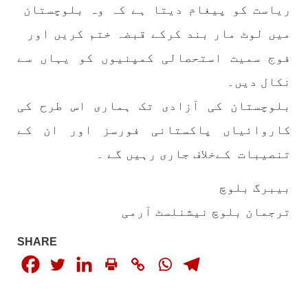
ریاست کو پیغام دیتا ہے کہ وہ بلوچستان
SHARE
میں لوٹ مار بند کرکے قبضہ ختم کریں اور
فوج سمیت استحصالی کمپنیوں کو یہاں سے
بلوچستان
مضامین
نکال دیں۔
بلوچستان کی آزادی تک ہماری اس طرح کی
کاروائیاں پاکستانی فورسز اور ان کے
1794 VIEWS
جون 2, 2023
تنصیبات کےخلاف جاری رہیں گے ۔
شہید نجمہ بلوچ کو انصاف دلانے کے لئے عالمی
ادارے کردار ادا کریں پاکستانی ریاست قاتل ہے
بیبرگ بلوچ
۔ واجہ صدیق آزاد بلوچ
ترجمان بلوچ نیشنلسٹ آرمی
پاکستان کی پنجابی ریاست کی فوجی سرپرستی میں
بلوچستان میں مظالم کے تازہ ترین دردناک
واقعے سے دنیا ضرور چونک گئی ہوگی۔ ضلع آواران
SHARE
کے علاقے گشکور میں ایک رضاکار خاتون ٹیچر نجمہ
بلوچ نے
SHARE