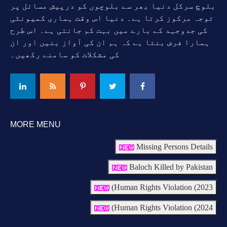
بلوچ سرکل دنیا بھر سے بلوچوں کو درپیش مسائل پر
توجہ مرکوز کرتا ہے۔ دنیا اس وقت ہماری کمیونٹی
کی جدوجہد کے بارے میں بہت کم جانتی ہے۔ اس طرح
ہمارا فرض بنتا ہے کہ ہم ان کی آواز بنیں اور ان
کی مشکلات کو سامنے رکھیں۔
MORE MENU
Missing Persons Details
Baloch Killed by Pakistan
Human Rights Violation (2023)
Human Rights Violation (2024)