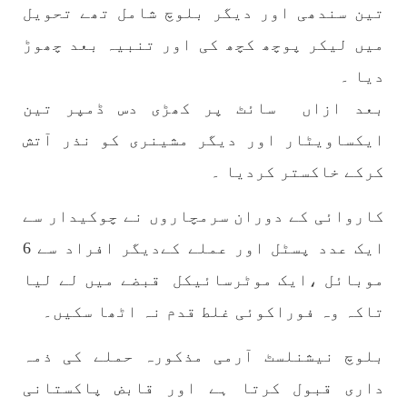
اور کہانی ختم ہوتی ہے – گہور مینگل
تین سندھی اور دیگر بلوچ شامل تھے تحویل
اور کہانی ختم ہوتی ہے! تحریر : گہور مینگل
نفسیاتی جنگ ایک آزمودہ اور کارآمد ہتھیار
میں لیکر پوچھ کچھ کی اور تنبیہ بعد چھوڑ
ہے۔ دنیا کے اکثر طاقت ور ممالک اپنے دشمنوں کی
شکست و ریخت کے لیے یہی حکمتِ عملی اپنائے
دیا ۔
SHARE
بعد ازاں سائٹ پر کھڑی دس ڈمپر تین
ایکساویٹار اور دیگر مشینری کو نذر آتش
کرکے خاکستر کردیا ۔
مضامین
کاروائی کے دوران سرمچاروں نے چوکیدار سے
ایک عدد پسٹل اور عملے کےدیگر افراد سے 6
1985 VIEWS
جون 2, 2023
موبائل ،ایک موٹرسائیکل قبضے میں لے لیا
نوجوانوں کی سیاسی شراکت داری کی اہمیت اور
تاکہ وہ فوراکوئی غلط قدم نہ اٹھا سکیں۔
بلوچ نوجوانوں کے عدم شرکت کی وجوہات ۔ سلیم
جالب بلوچ
بلوچ نیشنلسٹ آرمی مذکورہ حملے کی ذمہ
تحریر،سلیم جالب بلوچ سابق ممبر سینٹرل کمیٹی
بی ایس او۔ کسی بھی کام کو کرنے اسے صحیح طریقے
سے پائے تکیمل تک پہنچانے کے لئے توانائی،و
داری قبول کرتا ہے اور قابض پاکستانی
تجربہ کے ملاپ سے انکار ناممکن یے ۔تجربہ تربیت