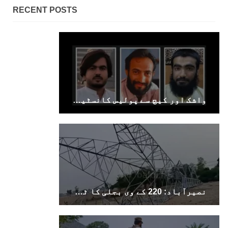
RECENT POSTS
واشک اور کیچ سے پولیس کانسٹیبل سمیت 2 نوجوان جبری لاپتہ، خاران سے ایک سال بعد نوجوان بازیاب
نصیرآباد: 220 کے وی بجلی کا ٹاور دھماکے سے تباہ، مختلف علاقوں کی بجلی معطل