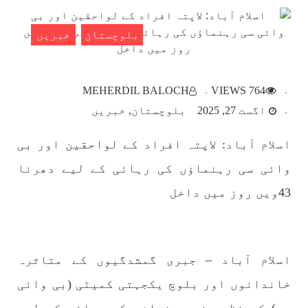
SHARE
بلوچستان
خبریں
بلوچستان
MEHERDIL BALOCH
764 VIEWS
اگست 27, 2025
بلوچستان
خبریں
اسلام آباد: لاپتہ افراد کے لواحقین اور بی
1783 VIEWS
مئی 22, 2023
جبری لاپتہ افراد کی آواز- دی بلوچ سرکل
وائی سی رہنماؤں کی رہائی کے لیے دھرنا
دی بلوچ سرکل جبری لاپتہ افراد کے معاملہ کو ایک
قومی ایشو سمجھتی ہے اور ہماری کوشیش ہے کہ
43ویں روز میں داخل
جبری لاپتہ افرد کے خاندانوں کی آواز دنیا کے ان
تمام اداروں تک پہنچایں جو فیصلہ
SHARE
اسلام آباد – جبری گمشدگیوں کے متاثرہ
خاندانوں اور بلوچ یکجہتی کمیٹی (بی وائی
مضامین