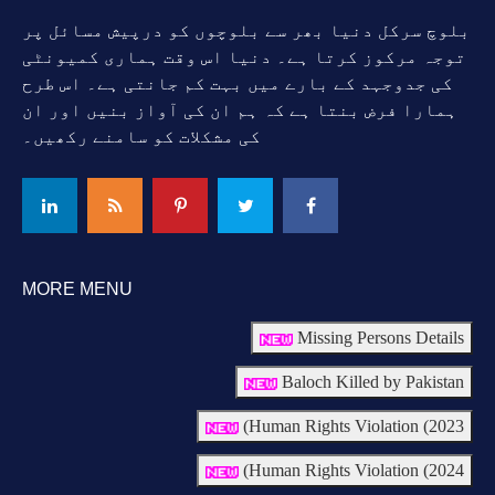
بلوچ سرکل دنیا بھر سے بلوچوں کو درپیش مسائل پر
توجہ مرکوز کرتا ہے۔ دنیا اس وقت ہماری کمیونٹی
کی جدوجہد کے بارے میں بہت کم جانتی ہے۔ اس طرح
ہمارا فرض بنتا ہے کہ ہم ان کی آواز بنیں اور ان
کی مشکلات کو سامنے رکھیں۔
MORE MENU
Missing Persons Details
Baloch Killed by Pakistan
Human Rights Violation (2023)
Human Rights Violation (2024)