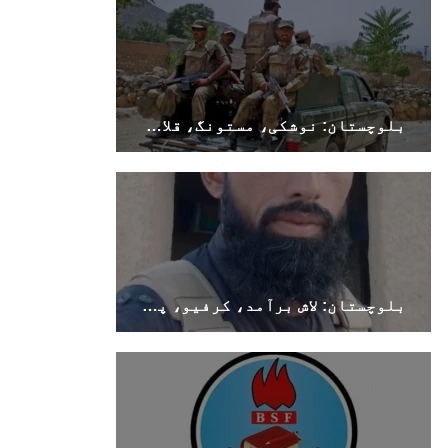
بلوچستان
بلوچستان: نوشکی، مستونگ، قلات، سوراب اور خضدار میں کرفیو نافذ
1695 VIEWS
جون 9, 2023
بلوچستان میں نوجوانوں کی ماورائے آئین
گمشدگیاں تسلسل کے ساتھ جاری ہیں۔ مرکزی
ترجمان بی ایس او
بلوچ اسٹوڈنٹس آرگنائزیشن کے مرکزی ترجمان نے
بلوچ شاعر سخی ساوڑ کی جبری گمشدگی پر تشویش کا
اظہار کرتے ہوئے کہا ہے کہ بلوچستان میں
بلوچستان: لاش برآمد، کرفیو، پولیس اہلکار ہلاک
نوجوانوں کی ماورائے آئین گمشدگیاں تسلسل کے
ساتھ جاری ہیں۔
SHARE