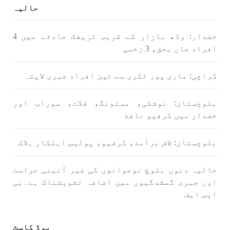
بلوچستان
مضامین
حالیہ
خضدار: وڈھ بازار کے قریب ٹریفک حادثے میں 4
افراد جاں بحق، 3 زخمی
1708 VIEWS
جون 3, 2023
کہانی یہیں ختم ہوتی ہے۔ حانی بلوچ
کراچی: ماری پور ٹکری سے تین افراد جبری لاپتہ
تحریر: حانی بلوچ بلوچستان جہاں جبر مسلسل نے
ایک طرف تو بلوچ قوم کے ان سوئے ہوئے یا مطالعہ
پاکستان کے پیروکاروں کو جگایا وہیں آزادی
بلوچستان: نوشکی، مستونگ، قلات، سوراب اور
پسند اور باشعور بلوچ کی مضبوط مزاحمت نے
ریاست
خضدار میں کرفیو نافذ
SHARE
بلوچستان: لاش برآمد، کرفیو، پولیس اہلکار ہلاک
حالیہ دنوں بلوچ نوجوانوں کی غیر آئینی حراست
خبریں
اور جبری گمشدگیوں میں اضافہ تشویشناک ہے۔بی
ایس ایف
1593 VIEWS
جون 3, 2023
پوڈ کاسٹ