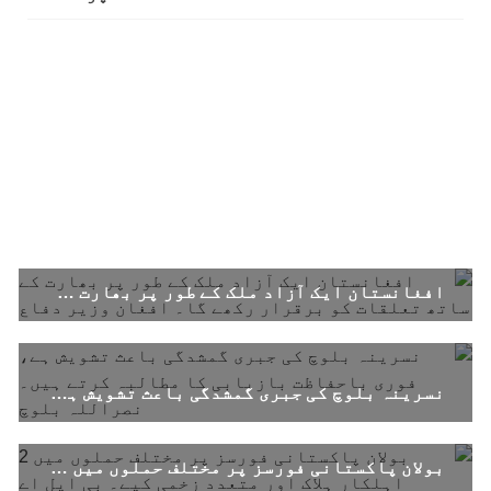
تیسرا کونسل سیشن 17،16 اور 18 جون کو کوئٹہ میں
منعقد کیا جائے گا،بلوچ اسٹوڈنٹس ایکشن کمیٹی
بلوچ اسٹوڈنٹس ایکشن کمیٹی کے مرکزی ترجمان
نے اپنے جاری کردہ بیان میں کہا ہے کہ تنظیم کا
تیسرا مرکزی کونسل سیشن بیاد شہید صبا
دشتیاری بنام صورت خان مری اور میر محمد علی
تالپور
SHARE
بلوچستان
افغانستان ایک آزاد ملک کے طور پر بھارت کے ساتھ تعلقات کو برقرار رکھے گا۔ افغان وزیر دفاع
1715 VIEWS
جون 7, 2023
نسرینہ بلوچ کی جبری گمشدگی باعث تشویش ہے، فوری باحفاظت بازیابی کا مطالبہ کرتے ہیں۔ نصراللہ بلوچ
بلوچستان میں خواتین کو معاشرتی مسائل کے بعد
جبری گمشدگیوں کا بھی سامنا ہے- بلوچ وومن فورم
کوئٹہ شال: بلوچ وومن فورم کے نئی کابینہ، بلا
بولان پاکستانی فورسز پر مختلف حملوں میں 2 اہلکار ہلاک اور متعدد زخمی کیے۔ بی ایل اے
مقابلہ آرگنائزر بانک شلی ، ڈپٹی آرگنائزر