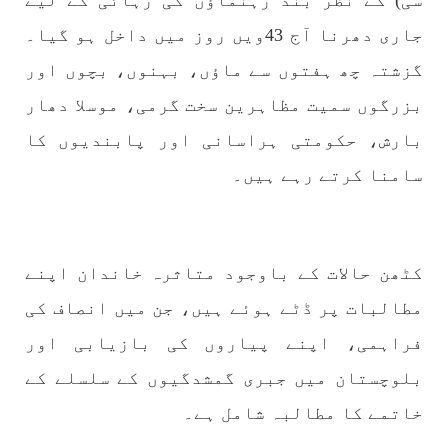
سی) کے نظر بند رہنماؤں کی رہائی کے لیے
جاری دھرنا آج 43ویں روز میں داخل ہو گیا۔
گزشتہ چھ ہفتوں سے ماؤں، بہنوں، بچوں اور
1773 VIEWS
مئی 30, 2023
جنگ کی جدلیات – مہر جان
بزرگوں سمیت مظاہرین سخت گرمی، موسلا دھار
جنگ کی جدلیات تحریر:-مہر جان یہاں بے اعتمادی
بارش، حکومتی ہراسانی اور پابندیوں کا
کو خدا حافظ کہا جاۓ اور بزدلی کو دفن کیا جاۓ ،
گوہٹے مجادلہ (ٹکراؤ) وحدت پیدا کرتا ہے۔ جنگ
عام اسی لیے ہے کہ “تشکیل
سامنا کرتے رہے ہیں۔
SHARE
کٹھن حالات کے باوجود متاثرہ خاندان اپنے
مضامین
مطالبات پر ڈٹے ہوئے ہیں، جن میں انصاف کی
فراہمی، اپنے پیاروں کی بازیابی اور
بلوچستان میں جبری گمشدگیوں کے سلسلے کے
1869 VIEWS
مئی 31, 2023
خاتمے کا مطالبہ شامل ہے۔
اور کہانی ختم ہوتی ہے – گہور مینگل
اور کہانی ختم ہوتی ہے! تحریر : گہور مینگل