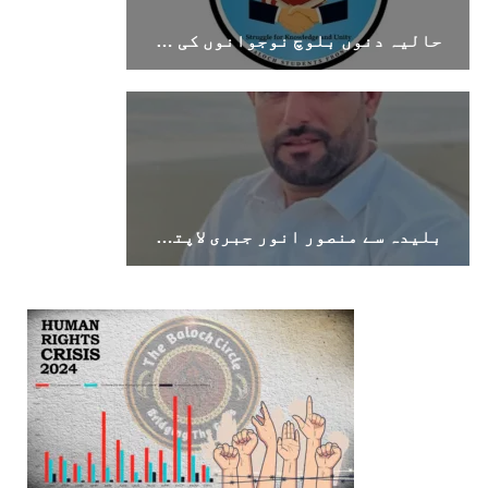
حالیہ دنوں بلوچ نوجوانوں کی غیر آئینی حراست اور جبری گمشدگیوں میں اضافہ تشویشناک ہے۔بی ایس ایف
بلیدہ سے منصور انور جبری لاپتہ، اہل خانہ نے بازیابی کا مطالبہ کر دیا