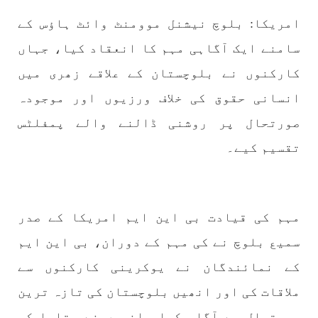
امریکا: بلوچ نیشنل موومنٹ وائٹ ہاؤس کے
سامنے ایک آگاہی مہم کا انعقاد کیا، جہاں
1772 VIEWS
مئی 30, 2023
کارکنوں نے بلوچستان کے علاقے زھری میں
جنگ کی جدلیات – مہر جان
جنگ کی جدلیات تحریر:-مہر جان یہاں بے اعتمادی
انسانی حقوق کی خلاف ورزیوں اور موجودہ
کو خدا حافظ کہا جاۓ اور بزدلی کو دفن کیا جاۓ ،
گوہٹے مجادلہ (ٹکراؤ) وحدت پیدا کرتا ہے۔ جنگ
صورتحال پر روشنی ڈالنے والے پمفلٹس
عام اسی لیے ہے کہ “تشکیل
SHARE
تقسیم کیے۔
مضامین
مہم کی قیادت بی این ایم امریکا کے صدر
سمیع بلوچ نے کی مہم کے دوران، بی این ایم
کے نمائندگان نے یوکرینی کارکنوں سے
1867 VIEWS
مئی 31, 2023
ملاقات کی اور انھیں بلوچستان کی تازہ ترین
اور کہانی ختم ہوتی ہے – گہور مینگل
اور کہانی ختم ہوتی ہے! تحریر : گہور مینگل
صورتحال سے آگاہ کیا۔ انھوں نے بتایا کہ