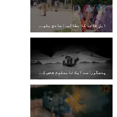
اہلِ خانہ کا مطالبہ: صادق بلوچ کو فوری رہا کیا جائے، بصورتِ دیگر احتجاج جاری رہے گا
پنجگور: سے ایک نامعلوم شخص کی لاش برآمد