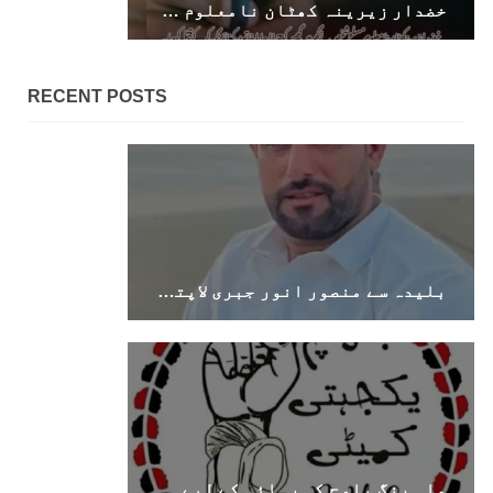
خضدار زیرینہ کھٹان نامعلوم مسلح شخص نے گھر میں گھس کر 22 سالہ حاملہ خاتون کو فائرنگ کرکے قتل کر دیا۔
RECENT POSTS
بلیدہ سے منصور انور جبری لاپتہ، اہل خانہ نے بازیابی کا مطالبہ کر دیا
ماہ رنگ بلوچ کی رہائی کے لیے اقوامِ متحدہ میں دائر درخواست کا بی وائی سی کا خیرمقدم