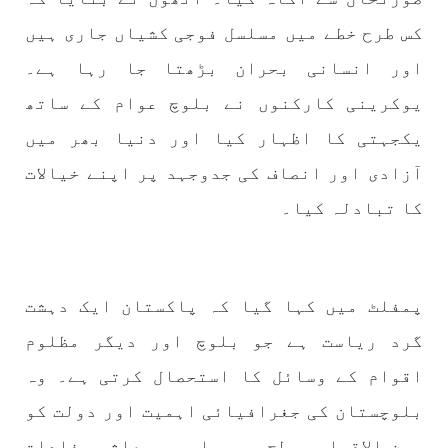
نفسیاتی جنگ ایک آزمودہ اور کارآمد ہتھیار
ہے۔ دنیا کے اکثر طاقت ور ممالک اپنے دشمنوں کی
کس طرح خطے میں مسلسل فوجی کشیاں جاری ہیں
شکست و ریخت کے لیے یہی حکمتِ عملی اپنائے
SHARE
اور انسانی بحران بڑھتا جا رہا ہے۔
یوکرینی کارکنوں نے بلوچ عوام کے ساتھ
یکجہتی کا اظہار کیا اور دنیا بھر میں
مضامین
آزادی اور انصاف کی جدوجہد پر اپنے خیالات
کا تبادلہ کیا۔
1978 VIEWS
جون 2, 2023
نوجوانوں کی سیاسی شراکت داری کی اہمیت اور
پمفلٹ میں کہا گیا کہ پاکستان ایک دہشت
بلوچ نوجوانوں کے عدم شرکت کی وجوہات ۔ سلیم
جالب بلوچ
گرد ریاست ہے جو بلوچ اور دیگر مظلوم
تحریر،سلیم جالب بلوچ سابق ممبر سینٹرل کمیٹی
اقوام کے وسائل کا استحصال کرتی ہے۔ وہ
بی ایس او۔ کسی بھی کام کو کرنے اسے صحیح طریقے
سے پائے تکیمل تک پہنچانے کے لئے توانائی،و
تجربہ کے ملاپ سے انکار ناممکن یے ۔تجربہ تربیت
بلوچستان کی جغرافیائی اہمیت اور دولت کو
SHARE
بین الاقوامی سطح پر سیاسی و معاشی مفادات