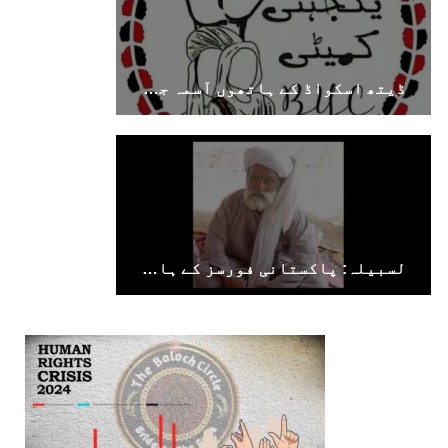
ڈیتھ اسکواڈ کے ہاتھوں آسمہ جتک کے والد کا قتل بلوچستان میں جاری جبر کا تسلسل ہے۔ بی وائی سی
لسبیلہ: پاکستانی فورسز کے ہاتھوں جبری لاپتا کیے گئے بزرگ شخص کی لاش برآمد