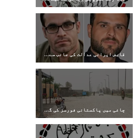
قابض ایرانی عدالت کی جانب سے بلوچی زبان کے دو کارکنوں کو طویل قید کی سزائیں
چاغی میں پاکستانی فورسز کی گاڑیوں پر مسلح حملہ، خاران مرکزی شاہراہ پر ناکہ بندی