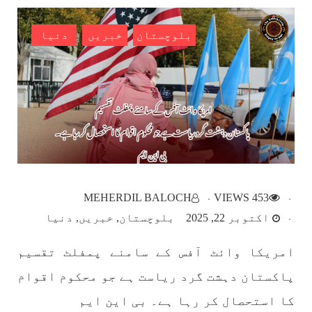
SHARE
بلوچستان
خبریں
دنیا
بلوچستان
1782 VIEWS
مئی 22, 2023
جبری لاپتہ افراد کی آواز- دی بلوچ سرکل
دی بلوچ سرکل جبری لاپتہ افراد کے معاملہ کو ایک
قومی ایشو سمجھتی ہے اور ہماری کوشیش ہے کہ
MEHERDIL BALOCH
453 VIEWS
جبری لاپتہ افرد کے خاندانوں کی آواز دنیا کے ان
تمام اداروں تک پہنچایں جو فیصلہ
اکتوبر 22, 2025
بلوچستان
خبریں
دنیا
SHARE
امریکا وائٹ آفس کے سامنے پمفلٹ تقسیم
پاکستان دہشت گرد ریاست ہے جو محکوم اقوام
مضامین
کا استحصال کر رہا ہے۔ بی این ایم