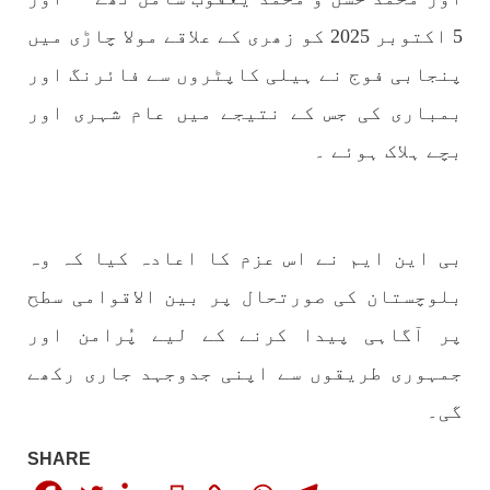
تیسرا کونسل سیشن 17،16 اور 18 جون کو کوئٹہ میں
5 اکتوبر 2025 کو زھری کے علاقے مولا چاڑی میں
منعقد کیا جائے گا،بلوچ اسٹوڈنٹس ایکشن کمیٹی
بلوچ اسٹوڈنٹس ایکشن کمیٹی کے مرکزی ترجمان
پنجابی فوج نے ہیلی کاپٹروں سے فائرنگ اور
نے اپنے جاری کردہ بیان میں کہا ہے کہ تنظیم کا
تیسرا مرکزی کونسل سیشن بیاد شہید صبا
بمباری کی جس کے نتیجے میں عام شہری اور
دشتیاری بنام صورت خان مری اور میر محمد علی
تالپور
بچے ہلاک ہوئے ۔
SHARE
بی این ایم نے اس عزم کا اعادہ کیا کہ وہ
بلوچستان
بلوچستان کی صورتحال پر بین الاقوامی سطح
پر آگاہی پیدا کرنے کے لیے پُرامن اور
جمہوری طریقوں سے اپنی جدوجہد جاری رکھے
1714 VIEWS
جون 7, 2023
بلوچستان میں خواتین کو معاشرتی مسائل کے بعد
گی۔
جبری گمشدگیوں کا بھی سامنا ہے- بلوچ وومن فورم
SHARE
کوئٹہ شال: بلوچ وومن فورم کے نئی کابینہ، بلا
مقابلہ آرگنائزر بانک شلی ، ڈپٹی آرگنائزر