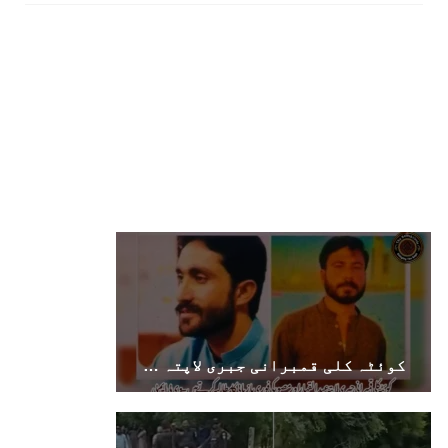
کوئٹہ کلی قمبرانی جبری لاپتہ عبدالقہار اور مصور کی فوری بازیابی کا مطالبہ کرتے ہیں۔ وی بی ایم پی