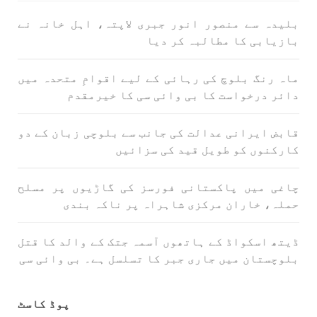
بلیدہ سے منصور انور جبری لاپتہ، اہل خانہ نے
بازیابی کا مطالبہ کر دیا
ماہ رنگ بلوچ کی رہائی کے لیے اقوامِ متحدہ میں
دائر درخواست کا بی وائی سی کا خیرمقدم
قابض ایرانی عدالت کی جانب سے بلوچی زبان کے دو
کارکنوں کو طویل قید کی سزائیں
چاغی میں پاکستانی فورسز کی گاڑیوں پر مسلح
حملہ، خاران مرکزی شاہراہ پر ناکہ بندی
ڈیتھ اسکواڈ کے ہاتھوں آسمہ جتک کے والد کا قتل
بلوچستان میں جاری جبر کا تسلسل ہے۔ بی وائی سی
پوڈ کاسٹ