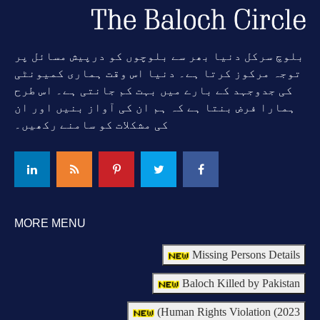
بلوچ سرکل دنیا بھر سے بلوچوں کو درپیش مسائل پر
توجہ مرکوز کرتا ہے۔ دنیا اس وقت ہماری کمیونٹی
کی جدوجہد کے بارے میں بہت کم جانتی ہے۔ اس طرح
ہمارا فرض بنتا ہے کہ ہم ان کی آواز بنیں اور ان
کی مشکلات کو سامنے رکھیں۔
MORE MENU
Missing Persons Details
Baloch Killed by Pakistan
Human Rights Violation (2023)