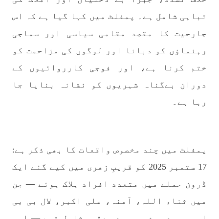
بلوچستان
مضامین
تباہی شامل ہے۔ پمفلٹ میں کہا گیا ہے کہ اس
جارحیت کا مقصد مقامی سیاسی اور سماجی
رہنماؤں کو دبانا اور لوگوں کی مزاحمت کو
1706 VIEWS
جون 3, 2023
کہانی یہیں ختم ہوتی ہے۔ حانی بلوچ
ختم کرنا ہے، اور فوجی کارروائیوں کے
تحریر: حانی بلوچ بلوچستان جہاں جبر مسلسل نے
دوران بےگناہ شہریوں کو نشانہ بنایا جا
ایک طرف تو بلوچ قوم کے ان سوئے ہوئے یا مطالعہ
پاکستان کے پیروکاروں کو جگایا وہیں آزادی
پسند اور باشعور بلوچ کی مضبوط مزاحمت نے
رہا ہے۔
ریاست
SHARE
پمفلٹ میں چند مخصوص واقعات کا بھی ذکر ہے:
خبریں
17 ستمبر 2025 کو قریبِ زھری میں کیے گئے ایک
ڈرون حملے میں متعدد افراد ہلاک ہوئے — جن
میں ثناء اللہ، آمنہ، علی اکبر، لال بی بی
1591 VIEWS
جون 3, 2023
اور محمد حسن و محمد یعقوب شامل تھے — اور