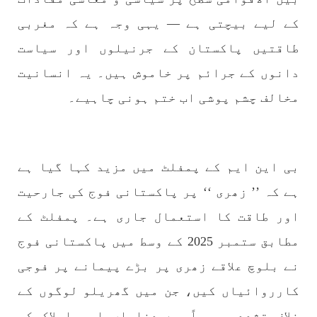
کے لیے بیچتی ہے — یہی وجہ ہے کہ مغربی
طاقتیں پاکستان کے جرنیلوں اور سیاست
بلوچستان
مضامین
دانوں کے جرائم پر خاموش ہیں۔ یہ انسانیت
مخالف چشم پوشی اب ختم ہونی چاہیے۔
1788 VIEWS
جون 2, 2023
شہید نجمہ بلوچ کو انصاف دلانے کے لئے عالمی
ادارے کردار ادا کریں پاکستانی ریاست قاتل ہے
بی این ایم کے پمفلٹ میں مزید کہا گیا ہے
۔ واجہ صدیق آزاد بلوچ
ہے کہ ’’ زھری ‘‘ پر پاکستانی فوج کی جارحیت
پاکستان کی پنجابی ریاست کی فوجی سرپرستی میں
بلوچستان میں مظالم کے تازہ ترین دردناک
اور طاقت کا استعمال جاری ہے۔ پمفلٹ کے
واقعے سے دنیا ضرور چونک گئی ہوگی۔ ضلع آواران
کے علاقے گشکور میں ایک رضاکار خاتون ٹیچر نجمہ
بلوچ نے
مطابق ستمبر 2025 کے وسط میں پاکستانی فوج
SHARE
نے بلوچ علاقے زھری پر بڑے پیمانے پر فوجی
کارروائیاں کیں، جن میں گھریلو لوگوں کے
خلاف تشدد، جبراً بے دخلیاں اور املاک کی