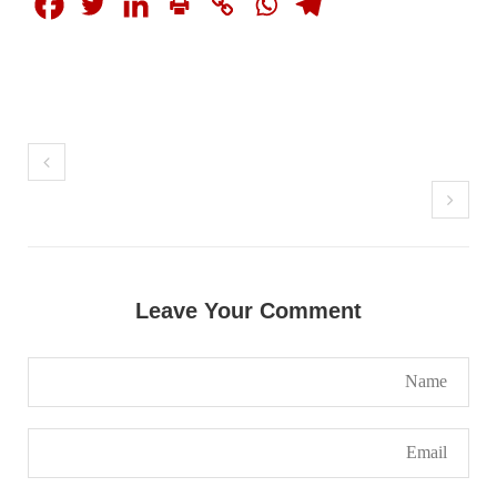
بانک حنیفہ بلوچ منتخب ہوئی۔ مرکزی ممبر بانک
زکیہ ، شہناز بلوچ، ہانی بلوچ ، فرزانہ بلوچ،
رقیہ بلوچ
SHARE
بلوچستان
1687 VIEWS
جون 7, 2023
Leave Your Comment
تنظیم کے سینئر کارکن سخی بخش بلوچ کو ماورائے
عدالت گرفتار کرکے لاپتہ کرنا غیر انسانی اور
غیر قانونی عمل ہے۔
بلوچ اسٹوڈنٹس فرنٹ بلوچ اسٹوڈنٹس فرنٹ کے
مرکزی ترجمان نے اپنے جاری کردہ بیان میں کہا
کہ سخی بخش (سخی ساوڑ ) بلوچ کو گزشتہ روز 6 بجے
کے قریب گھر سے کیچ بازار جاتے
SHARE