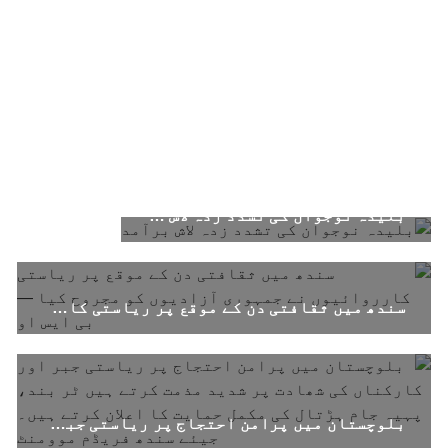
بلیدہ نوجوان کی تشدد زدہ لاش برآمد
سندھ میں ثقافتی دن کے موقع پر ریاستی کارروائیوں نے جمہوری آزادیوں کو مجروح کیا — بی ایس او
بلوچستان میں پرامن احتجاج پر ریاستی جبر اور کارکناں کی شھادت پر شدید مذمت کرتے ہیں ٹر بند، پہیہ جام ہڑتال کی مکمل حمایت کا اعلان کرتے ہیں۔جیئے سندھ فریڈم موومنٹ