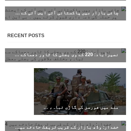
چاغی بازار میں پاکستانی آئی ایس آئی کے ایجنٹ پر حملہ کی ذمہ داری قبول کرتے ہیں ۔ بی این اے
RECENT POSTS
نصیرآباد: 220 کے وی بجلی کا ٹاور دھماکے سے تباہ، مختلف علاقوں کی بجلی معطل
مند میں فورسز کی گاڑی تباہ، سوراب میں کوئٹہ–کراچی شاہراہ کا پل دھماکے سے تباہ
خضدار: وڈھ بازار کے قریب ٹریفک حادثے میں 4 افراد جاں بحق، 3 زخمی