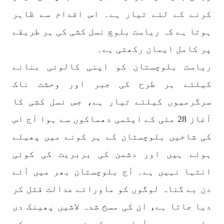
بلوچستان
مضامین
کرنے کے لئے تیار ہے۔ اس اقدام سے ظاہر
ہوتا ہے کہ ریاست بلوچ نسل کشی کی ہر طریقے
پر کامل ایمان رکھتی ہے۔
1710 VIEWS
جون 3, 2023
ریاست بلوچستان کو اپنی کالونی بنانے
کہانی یہیں ختم ہوتی ہے۔ حانی بلوچ
تحریر: حانی بلوچ بلوچستان جہاں جبر مسلسل نے
کیلئے ہر طرح کی جبر اور وحشت ناک
ایک طرف تو بلوچ قوم کے ان سوئے ہوئے یا مطالعہ
پاکستان کے پیروکاروں کو جگایا وہیں آزادی
سرگرمیوں کیلئے تیار ہے، جس نسل کشی کا
پسند اور باشعور بلوچ کی مضبوط مزاحمت نے
ریاست
آغاز 28 مئی کے ایٹمی دھماکوں سے ہوا آج اس
SHARE
کی شاخیں بلوچستان کے ہر کونے میں پھیلے
ہوئے ہیں اور دشمن کی بربریت کی کوئی
خبریں
انتہا نہیں ہے۔ آج بلوچستان بھر میں آئے
دن بے گناہ لوگوں کو ماورائے عدالت قتل کر
دیا جاتا ہے، ان کی مسخ شدہ لاشیں پھینک دی
1594 VIEWS
جون 3, 2023