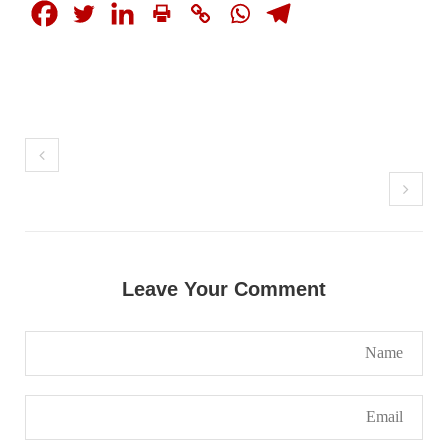
بانک حنیفہ بلوچ منتخب ہوئی۔ مرکزی ممبر بانک
زکیہ ، شہناز بلوچ، ہانی بلوچ ، فرزانہ بلوچ،
رقیہ بلوچ
SHARE
بلوچستان
1688 VIEWS
جون 7, 2023
تنظیم کے سینئر کارکن سخی بخش بلوچ کو ماورائے
Leave Your Comment
عدالت گرفتار کرکے لاپتہ کرنا غیر انسانی اور
غیر قانونی عمل ہے۔
بلوچ اسٹوڈنٹس فرنٹ بلوچ اسٹوڈنٹس فرنٹ کے
مرکزی ترجمان نے اپنے جاری کردہ بیان میں کہا
کہ سخی بخش (سخی ساوڑ ) بلوچ کو گزشتہ روز 6 بجے
کے قریب گھر سے کیچ بازار جاتے
SHARE