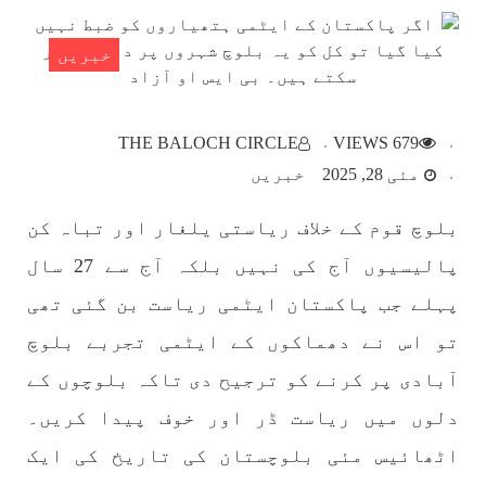
SHARE
خبریں
بلوچستان
THE BALOCH CIRCLE
679 VIEWS
مئی 28, 2025
خبریں
بلوچ قوم کے خلاف ریاستی یلغار اور تباہ کن
1784 VIEWS
مئی 22, 2023
جبری لاپتہ افراد کی آواز- دی بلوچ سرکل
پالیسیوں آج کی نہیں بلکہ آج سے 27 سال
دی بلوچ سرکل جبری لاپتہ افراد کے معاملہ کو ایک
قومی ایشو سمجھتی ہے اور ہماری کوشیش ہے کہ
پہلے جب پاکستان ایٹمی ریاست بن گئی تھی
جبری لاپتہ افرد کے خاندانوں کی آواز دنیا کے ان
تمام اداروں تک پہنچایں جو فیصلہ
تو اس نے دھماکوں کے ایٹمی تجربے بلوچ
SHARE
آبادی پر کرنے کو ترجیح دی تاکہ بلوچوں کے
دلوں میں ریاست ڈر اور خوف پیدا کریں۔
اٹھائیس مئی بلوچستان کی تاریخ کی ایک
مضامین