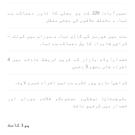
نصیرآباد: 220 کے وی بجلی کا ٹاور دھماکے سے
تباہ، مختلف علاقوں کی بجلی معطل
مند میں فورسز کی گاڑی تباہ، سوراب میں کوئٹہ–
کراچی شاہراہ کا پل دھماکے سے تباہ
خضدار: وڈھ بازار کے قریب ٹریفک حادثے میں 4
افراد جاں بحق، 3 زخمی
کراچی: ماری پور ٹکری سے تین افراد جبری لاپتہ
بلوچستان: نوشکی، مستونگ، قلات، سوراب اور
خضدار میں کرفیو نافذ
پوڈ کاسٹ