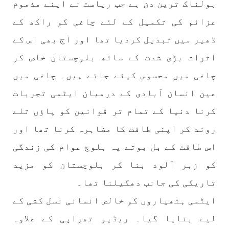
ہولناک ترین دن ہے جب ریاست نے اپنے مذموم
عزائم کی تکمیل کے لئے چاغی کو راکھ کے
ڈھیر میں تبدیل کردیا تھا اور آج بھی اس کے
1773 VIEWS
مئی 30, 2023
جنگ کی جدلیات – مہر جان
اثرات بڑی شدت کے ساتھ بلوچستان خاص کر
جنگ کی جدلیات تحریر:-مہر جان یہاں بے اعتمادی
کو خدا حافظ کہا جاۓ اور بزدلی کو دفن کیا جاۓ ،
چاغی میں محسوس کیئے جاتے ہیں۔ چاغی میں
گوہٹے مجادلہ (ٹکراؤ) وحدت پیدا کرتا ہے۔ جنگ
عام اسی لیے ہے کہ “تشکیل
عین انسان آبادی کے درمیان ایٹمی تجربات
SHARE
کرنا دنیا کے تمام تر قوانین کو پاؤں تلے
روند کر اپنی طاقت کا مظاہرہ کرنا تھا اور
اس طاقت کے بل بوتے پہ بلوچ عوام کی زندگی
مضامین
کو زہر آلود بنا کر بلوچستان کو مزید
تاریکی کی جانب دھکیلنا تھا۔
ایٹمی ہتھیاروں کو خالص انسانی نسل کشی کے
1870 VIEWS
مئی 31, 2023
اور کہانی ختم ہوتی ہے – گہور مینگل
لیے بنایا گیا۔ ریڈیو تھراپی کے علاوہ
اور کہانی ختم ہوتی ہے! تحریر : گہور مینگل