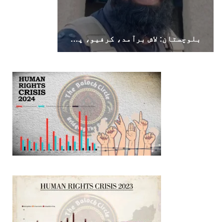
بلوچستان: لاش برآمد، کرفیو، پولیس اہلکار ہلاک