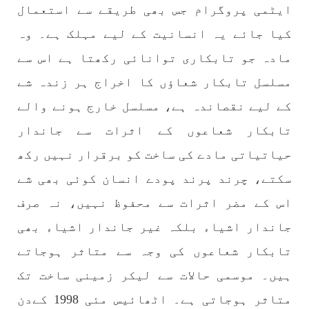
نفسیاتی جنگ ایک آزمودہ اور کارآمد ہتھیار
ایٹمی پروگرام جس بھی طریقے سے استعمال
ہے۔ دنیا کے اکثر طاقت ور ممالک اپنے دشمنوں کی
شکست و ریخت کے لیے یہی حکمتِ عملی اپنائے
کیا جائے یہ انسانیت کے لیے مہلک ہے۔ وہ
SHARE
مادہ جو تابکاری توانائی رکھتا ہے اس سے
مسلسل تابکار شعاؤں کا اخراج ہر زندہ شے
کے لیے نقصاندہ ہے، مسلسل خارج ہونے والے
مضامین
تابکار شعاعوں کے اثرات سے جاندار
حیاتیاتی مادے کی ساخت کو برقرار نہیں رکھ
1981 VIEWS
جون 2, 2023
سکتے، چرند پرند پودے انسان کوئی بھی شے
نوجوانوں کی سیاسی شراکت داری کی اہمیت اور
اس کے مضر اثرات سے محفوظ نہیں، نہ صرف
بلوچ نوجوانوں کے عدم شرکت کی وجوہات ۔ سلیم
جاندار اشیاء بلکہ غیر جاندار اشیاء بھی
جالب بلوچ
تحریر،سلیم جالب بلوچ سابق ممبر سینٹرل کمیٹی
تابکار شعاعوں کی وجہ سے متاثر ہوجاتے
بی ایس او۔ کسی بھی کام کو کرنے اسے صحیح طریقے
سے پائے تکیمل تک پہنچانے کے لئے توانائی،و
ہیں۔ موسمی حالات سے لیکر زمینی ساخت تک
تجربہ کے ملاپ سے انکار ناممکن یے ۔تجربہ تربیت
SHARE
متاثر ہوجاتی ہے۔ اٹھائیس مئی 1998 کےدن