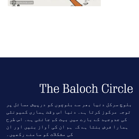
بلوچ سرکل دنیا بھر سے بلوچوں کو درپیش مسائل پر
توجہ مرکوز کرتا ہے۔ دنیا اس وقت ہماری کمیونٹی
کی جدوجہد کے بارے میں بہت کم جانتی ہے۔ اس طرح
ہمارا فرض بنتا ہے کہ ہم ان کی آواز بنیں اور ان
کی مشکلات کو سامنے رکھیں۔