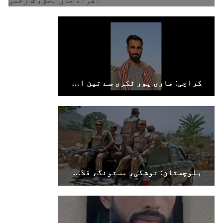
کراچی: ماری پور ٹکری سے تین افراد جبری لاپتہ
بلوچستان: نوشکی، مستونگ، قلات، سوراب اور خضدار میں کرفیو نافذ