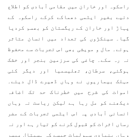
راسکوہ اور خاران میں مقامی آبادی کو اطلاع
دئیے بغیر ایٹمی دھماکے کرکے راسکوہ کے
بلوچستان
مضامین
پہاڑ اور خاران کے ریگستان کو بھسم کردیا
گیا۔ سینکڑوں کی تعداد میں انسان متاثر
ہوئے۔ مال و مویشی بھی اس تجربات سے محفوظ
1791 VIEWS
جون 2, 2023
نہ رہ سکے۔ چاغی کی سرزمین بنجر اور خشک
شہید نجمہ بلوچ کو انصاف دلانے کے لئے عالمی
ادارے کردار ادا کریں پاکستانی ریاست قاتل ہے
ہوگئی، سرطان، تھلیسمیا اور دیگر کئی
۔ واجہ صدیق آزاد بلوچ
مہلک بیماریوں نے وہاں ڈھیرے ڈال دیئے۔
پاکستان کی پنجابی ریاست کی فوجی سرپرستی میں
بلوچستان میں مظالم کے تازہ ترین دردناک
اموات کی شرح میں خطرناک حد تک اضافہ
واقعے سے دنیا ضرور چونک گئی ہوگی۔ ضلع آواران
کے علاقے گشکور میں ایک رضاکار خاتون ٹیچر نجمہ
دیکھنے کو مل رہا ہے لیکن ریاست نہ وہاں
بلوچ نے
SHARE
انسانی آبادی پہ اس ایٹمی تجربات کے مضر
رساں اثرات کو قبول کرنے کو تیار ہے اور نہ
وہاں بنیادی سہولیات جیسے کہ ہسپتال میسر