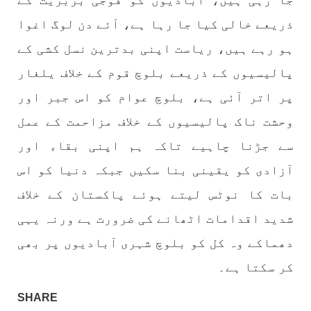
جا رہی ہیں، آبادیوں کو فوجی بربریت کے
تیسرا کونسل سیشن 17،16 اور 18 جون کو کوئٹہ میں
ذریعے خالی کیا جا رہا ہے، آئے دن لوگ اغوا
منعقد کیا جائے گا،بلوچ اسٹوڈنٹس ایکشن کمیٹی
بلوچ اسٹوڈنٹس ایکشن کمیٹی کے مرکزی ترجمان
ہو رہے ہیں، ریاست اپنی بدترین نسل کشی کے
نے اپنے جاری کردہ بیان میں کہا ہے کہ تنظیم کا
تیسرا مرکزی کونسل سیشن بیاد شہید صبا
پالیسیوں کے ذریعے بلوچ قوم کے خلاف یلغار
دشتیاری بنام صورت خان مری اور میر محمد علی
تالپور
پر اتر آئی ہے، بلوچ عوام کو اس جبر اور
SHARE
وحشت ناک پالیسیوں کے خلاف مزاحمت کے عمل
سے جڑنا چاہیے تاکہ ہم اپنی بقاء اور
بلوچستان
آزادی کو یقینی بنا سکیں جبکہ دنیا کو اس
بات کا نوٹس لیتے ہوئے پاکستان کے خلاف
شدید اقدامات اٹھانے کی ضرورت ہے ورنہ یہی
1716 VIEWS
جون 7, 2023
دھماکے وہ کل کو بلوچ شہری آبادیوں پر بھی
بلوچستان میں خواتین کو معاشرتی مسائل کے بعد
کر سکتا ہے۔
جبری گمشدگیوں کا بھی سامنا ہے- بلوچ وومن فورم
کوئٹہ شال: بلوچ وومن فورم کے نئی کابینہ، بلا
SHARE
مقابلہ آرگنائزر بانک شلی ، ڈپٹی آرگنائزر