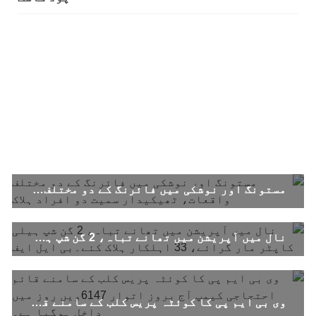
نے اپنے جاری کردہ بیان میں کہا ہے کہ تنظیم کا
تیسرا مرکزی کونسل سیشن بیاد شہید صبا
دشتیاری بنام صورت خان مری اور میر محمد علی
تالپور
SHARE
بلوچستان
مستونگ اور نوشکی میں فائرنگ کے دو مختلف واقعات، ٹھیکیدار سمیت دو افراد ہلاک
1716 VIEWS
جون 7, 2023
بلوچستان میں خواتین کو معاشرتی مسائل کے بعد
جبری گمشدگیوں کا بھی سامنا ہے- بلوچ وومن فورم
نال میں آپریشن میں تھانے تباہ، 2 گن شپ ہیلی کاپٹر مار گرائے، 33 اہلکار ہلاک کئے۔بی ایل ایف
کوئٹہ شال: بلوچ وومن فورم کے نئی کابینہ، بلا
مقابلہ آرگنائزر بانک شلی ، ڈپٹی آرگنائزر
بانک حنیفہ بلوچ منتخب ہوئی۔ مرکزی ممبر بانک
زکیہ ، شہناز بلوچ، ہانی بلوچ ، فرزانہ بلوچ،
رقیہ بلوچ
وی بی ایم پی کا کوئٹہ پریس کلب کے سامنے قائم احتجاجی کیمپ آج بروز اتوار 6147ویں روز میں داخل ہوگیا ہے۔
SHARE