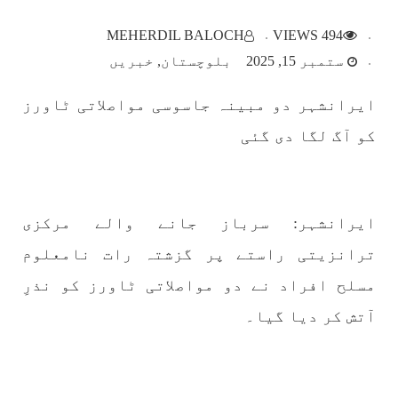
بلوچستان
MEHERDIL BALOCH
494 VIEWS
ستمبر 15, 2025
بلوچستان
خبریں
ایرانشہر دو مبینہ جاسوسی مواصلاتی ٹاورز
1786 VIEWS
مئی 22, 2023
کو آگ لگا دی گئی
جبری لاپتہ افراد کی آواز- دی بلوچ سرکل
دی بلوچ سرکل جبری لاپتہ افراد کے معاملہ کو ایک
قومی ایشو سمجھتی ہے اور ہماری کوشیش ہے کہ
جبری لاپتہ افرد کے خاندانوں کی آواز دنیا کے ان
تمام اداروں تک پہنچایں جو فیصلہ
ایرانشہر: سرباز جانے والے مرکزی
SHARE
ترانزیتی راستے پر گزشتہ رات نامعلوم
مسلح افراد نے دو مواصلاتی ٹاورز کو نذرِ
مضامین
آتش کر دیا گیا۔