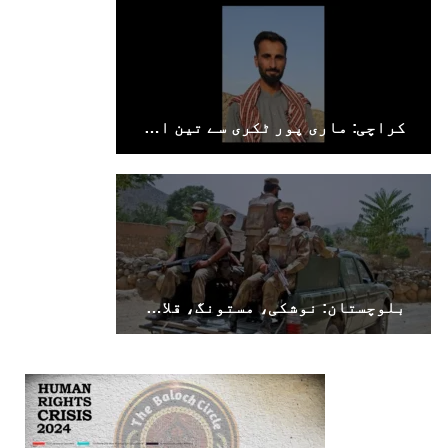
کراچی: ماری پور ٹکری سے تین افراد جبری لاپتہ
بلوچستان: نوشکی، مستونگ، قلات، سوراب اور خضدار میں کرفیو نافذ