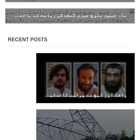
ماہ جبین بلوچ جبری گمشدگی ریاست کے ہاتھوں بلوچ کا کوئی بھی فرد محفوظ نہیں_ ماہ رنگ بلوچ
بلوچستان
RECENT POSTS
1689 VIEWS
جون 7, 2023
تنظیم کے سینئر کارکن سخی بخش بلوچ کو ماورائے
عدالت گرفتار کرکے لاپتہ کرنا غیر انسانی اور
غیر قانونی عمل ہے۔
بلوچ اسٹوڈنٹس فرنٹ بلوچ اسٹوڈنٹس فرنٹ کے
مرکزی ترجمان نے اپنے جاری کردہ بیان میں کہا
واشک اور کیچ سے پولیس کانسٹیبل سمیت 2 نوجوان جبری لاپتہ، خاران سے ایک سال بعد نوجوان بازیاب
کہ سخی بخش (سخی ساوڑ ) بلوچ کو گزشتہ روز 6 بجے
کے قریب گھر سے کیچ بازار جاتے
SHARE
بلوچستان