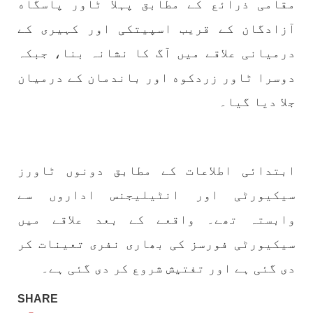
مقامی ذرائع کے مطابق پہلا ٹاور پاسگاه
1775 VIEWS
مئی 30, 2023
جنگ کی جدلیات – مہر جان
آزادگان کے قریب اسپیتکی اور کہیری کے
جنگ کی جدلیات تحریر:-مہر جان یہاں بے اعتمادی
کو خدا حافظ کہا جاۓ اور بزدلی کو دفن کیا جاۓ ،
درمیانی علاقے میں آگ کا نشانہ بنا، جبکہ
گوہٹے مجادلہ (ٹکراؤ) وحدت پیدا کرتا ہے۔ جنگ
عام اسی لیے ہے کہ “تشکیل
دوسرا ٹاور زردکوه اور باندمان کے درمیان
SHARE
جلا دیا گیا۔
مضامین
ابتدائی اطلاعات کے مطابق دونوں ٹاورز
سیکیورٹی اور انٹیلیجنس اداروں سے
وابستہ تھے۔ واقعے کے بعد علاقے میں
1871 VIEWS
مئی 31, 2023
سیکیورٹی فورسز کی بھاری نفری تعینات کر
اور کہانی ختم ہوتی ہے – گہور مینگل
اور کہانی ختم ہوتی ہے! تحریر : گہور مینگل
دی گئی ہے اور تفتیش شروع کر دی گئی ہے۔
نفسیاتی جنگ ایک آزمودہ اور کارآمد ہتھیار
ہے۔ دنیا کے اکثر طاقت ور ممالک اپنے دشمنوں کی
شکست و ریخت کے لیے یہی حکمتِ عملی اپنائے
SHARE
SHARE