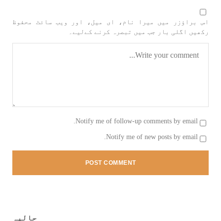
بلوچستان
مضامین
اس براؤزر میں میرا نام، ای میل، اور ویب سائٹ محفوظ
رکھیں اگلی بار جب میں تبصرہ کرنے کےلیے۔
1794 VIEWS
جون 2, 2023
شہید نجمہ بلوچ کو انصاف دلانے کے لئے عالمی
ادارے کردار ادا کریں پاکستانی ریاست قاتل ہے
۔ واجہ صدیق آزاد بلوچ
پاکستان کی پنجابی ریاست کی فوجی سرپرستی میں
بلوچستان میں مظالم کے تازہ ترین دردناک
واقعے سے دنیا ضرور چونک گئی ہوگی۔ ضلع آواران
Notify me of follow-up comments by email.
کے علاقے گشکور میں ایک رضاکار خاتون ٹیچر نجمہ
بلوچ نے
Notify me of new posts by email.
SHARE
بلوچستان
مضامین
حالیہ