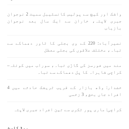
1712 VIEWS
جون 3, 2023
واشک اور کیچ سے پولیس کانسٹیبل سمیت 2 نوجوان
کہانی یہیں ختم ہوتی ہے۔ حانی بلوچ
جبری لاپتہ، خاران سے ایک سال بعد نوجوان
تحریر: حانی بلوچ بلوچستان جہاں جبر مسلسل نے
بازیاب
ایک طرف تو بلوچ قوم کے ان سوئے ہوئے یا مطالعہ
پاکستان کے پیروکاروں کو جگایا وہیں آزادی
پسند اور باشعور بلوچ کی مضبوط مزاحمت نے
نصیرآباد: 220 کے وی بجلی کا ٹاور دھماکے سے
ریاست
تباہ، مختلف علاقوں کی بجلی معطل
SHARE
مند میں فورسز کی گاڑی تباہ، سوراب میں کوئٹہ–
کراچی شاہراہ کا پل دھماکے سے تباہ
خبریں
خضدار: وڈھ بازار کے قریب ٹریفک حادثے میں 4
افراد جاں بحق، 3 زخمی
1595 VIEWS
جون 3, 2023
کراچی: ماری پور ٹکری سے تین افراد جبری لاپتہ
تیسرا کونسل سیشن 17،16 اور 18 جون کو کوئٹہ میں
منعقد کیا جائے گا،بلوچ اسٹوڈنٹس ایکشن کمیٹی
پوڈ کاسٹ
بلوچ اسٹوڈنٹس ایکشن کمیٹی کے مرکزی ترجمان