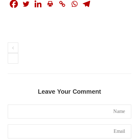
مضامین
1985 VIEWS
جون 2, 2023
نوجوانوں کی سیاسی شراکت داری کی اہمیت اور
بلوچ نوجوانوں کے عدم شرکت کی وجوہات ۔ سلیم
جالب بلوچ
تحریر،سلیم جالب بلوچ سابق ممبر سینٹرل کمیٹی
Leave Your Comment
بی ایس او۔ کسی بھی کام کو کرنے اسے صحیح طریقے
سے پائے تکیمل تک پہنچانے کے لئے توانائی،و
تجربہ کے ملاپ سے انکار ناممکن یے ۔تجربہ تربیت
SHARE