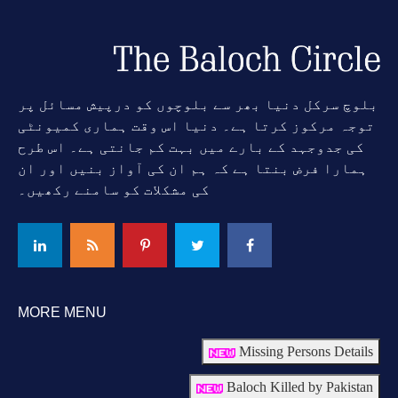
بلوچ سرکل دنیا بھر سے بلوچوں کو درپیش مسائل پر
توجہ مرکوز کرتا ہے۔ دنیا اس وقت ہماری کمیونٹی
کی جدوجہد کے بارے میں بہت کم جانتی ہے۔ اس طرح
ہمارا فرض بنتا ہے کہ ہم ان کی آواز بنیں اور ان
کی مشکلات کو سامنے رکھیں۔
MORE MENU
Missing Persons Details
Baloch Killed by Pakistan