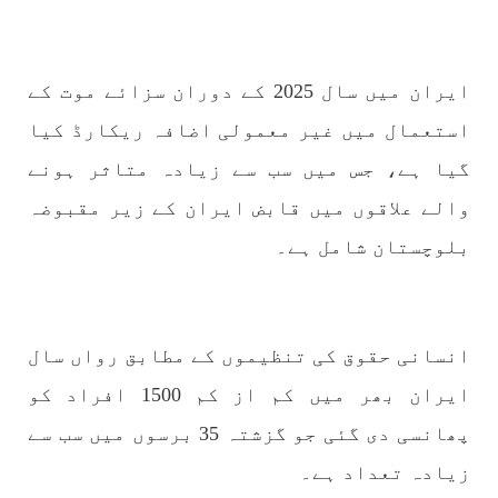
1775 VIEWS
مئی 30, 2023
ایران میں سال 2025 کے دوران سزائے موت کے
جنگ کی جدلیات – مہر جان
استعمال میں غیر معمولی اضافہ ریکارڈ کیا
جنگ کی جدلیات تحریر:-مہر جان یہاں بے اعتمادی
کو خدا حافظ کہا جاۓ اور بزدلی کو دفن کیا جاۓ ،
گیا ہے، جس میں سب سے زیادہ متاثر ہونے
گوہٹے مجادلہ (ٹکراؤ) وحدت پیدا کرتا ہے۔ جنگ
عام اسی لیے ہے کہ “تشکیل
والے علاقوں میں قابض ایران کے زیر مقبوضہ
SHARE
بلوچستان شامل ہے۔
مضامین
انسانی حقوق کی تنظیموں کے مطابق رواں سال
ایران بھر میں کم از کم 1500 افراد کو
پھانسی دی گئی جو گزشتہ 35 برسوں میں سب سے
1871 VIEWS
مئی 31, 2023
اور کہانی ختم ہوتی ہے – گہور مینگل
زیادہ تعداد ہے۔
اور کہانی ختم ہوتی ہے! تحریر : گہور مینگل