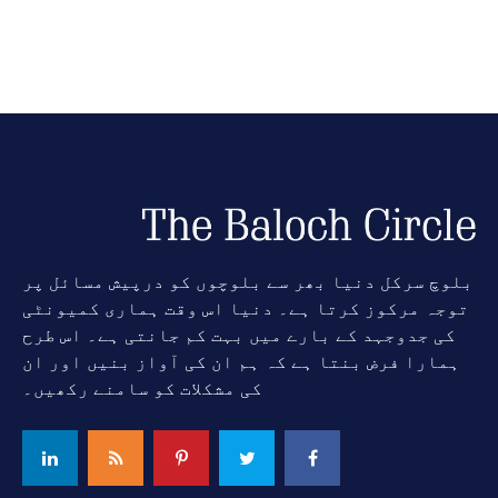
بلوچ سرکل دنیا بھر سے بلوچوں کو درپیش مسائل پر
توجہ مرکوز کرتا ہے۔ دنیا اس وقت ہماری کمیونٹی
کی جدوجہد کے بارے میں بہت کم جانتی ہے۔ اس طرح
ہمارا فرض بنتا ہے کہ ہم ان کی آواز بنیں اور ان
کی مشکلات کو سامنے رکھیں۔