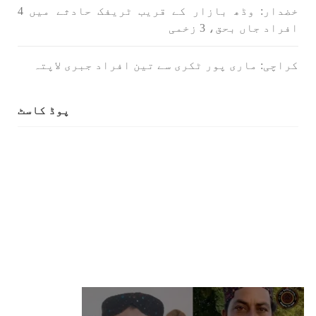
خضدار: وڈھ بازار کے قریب ٹریفک حادثے میں 4
افراد جاں بحق، 3 زخمی
کراچی: ماری پور ٹکری سے تین افراد جبری لاپتہ
پوڈ کاسٹ