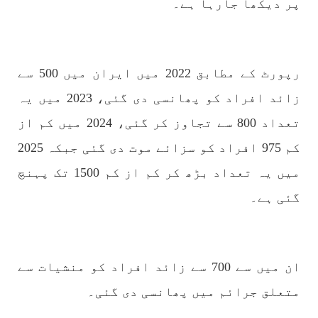
پر دیکھا جارہا ہے۔
بلوچستان
مضامین
رپورٹ کے مطابق 2022 میں ایران میں 500 سے
زائد افراد کو پھانسی دی گئی، 2023 میں یہ
تعداد 800 سے تجاوز کر گئی، 2024 میں کم از
1793 VIEWS
جون 2, 2023
شہید نجمہ بلوچ کو انصاف دلانے کے لئے عالمی
کم 975 افراد کو سزائے موت دی گئی جبکہ 2025
ادارے کردار ادا کریں پاکستانی ریاست قاتل ہے
میں یہ تعداد بڑھ کر کم از کم 1500 تک پہنچ
۔ واجہ صدیق آزاد بلوچ
گئی ہے۔
پاکستان کی پنجابی ریاست کی فوجی سرپرستی میں
بلوچستان میں مظالم کے تازہ ترین دردناک
واقعے سے دنیا ضرور چونک گئی ہوگی۔ ضلع آواران
کے علاقے گشکور میں ایک رضاکار خاتون ٹیچر نجمہ
بلوچ نے
SHARE
ان میں سے 700 سے زائد افراد کو منشیات سے
متعلق جرائم میں پھانسی دی گئی۔