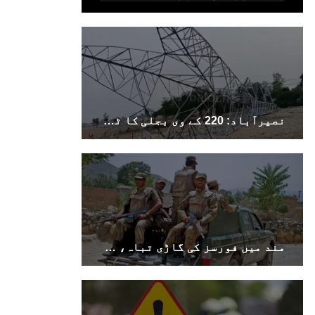
نصیرآباد: 220 کے وی بجلی کا ٹاور دھماکے سے تباہ، مختلف علاقوں کی بجلی معطل
مند میں فورسز کی گاڑی تباہ، سوراب میں کوئٹہ–کراچی شاہراہ کا پل دھماکے سے تباہ