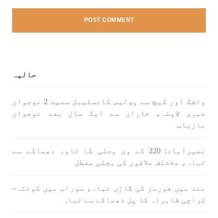
حالیہ
واشک اور کیچ سے پولیس کانسٹیبل سمیت 2 نوجوان
جبری لاپتہ، خاران سے ایک سال بعد نوجوان
بازیاب
نصیرآباد: 220 کے وی بجلی کا ٹاور دھماکے سے
تباہ، مختلف علاقوں کی بجلی معطل
مند میں فورسز کی گاڑی تباہ، سوراب میں کوئٹہ–
کراچی شاہراہ کا پل دھماکے سے تباہ