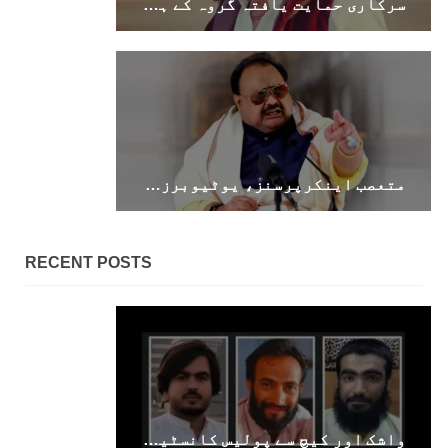
سرکاری حمایت یافتہ گروہ کے ہاتھوں ایک اور نوجوان لاپتہ
متعصب اینکرپرسنز، یوٹیوبرز عوام کوحقائق بیان کرنے کے بجائے آج بھی مہاجروں اوران کی جماعت MQM سے نفرت اورتعصب کابیانیہ پیش کررہے ہیں۔ الطاف حسین
RECENT POSTS
واشک اور کیچ سے پولیس کانسٹیبل سمیت 2 نوجوان جبری لاپتہ، خاران سے ایک سال بعد نوجوان بازیاب