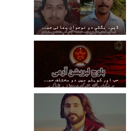
ڈیرہ بگٹی دو نوجوان بھائی جبری لاپتہ — VBMP احتجاجی کیمپ 6013 ویں روز جاری
حب اور کوہلو میں دو مختلف حملوں کی ذمہ داری بی ایل اے نے قبول کی ہے۔