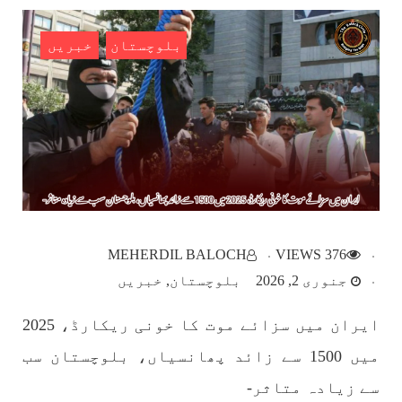
SHARE
بلوچستان
خبریں
بلوچستان
1786 VIEWS
مئی 22, 2023
جبری لاپتہ افراد کی آواز- دی بلوچ سرکل
دی بلوچ سرکل جبری لاپتہ افراد کے معاملہ کو ایک
قومی ایشو سمجھتی ہے اور ہماری کوشیش ہے کہ
MEHERDIL BALOCH
376 VIEWS
جبری لاپتہ افرد کے خاندانوں کی آواز دنیا کے ان
تمام اداروں تک پہنچایں جو فیصلہ
جنوری 2, 2026
بلوچستان
خبریں
SHARE
ایران میں سزائے موت کا خونی ریکارڈ، 2025
میں 1500 سے زائد پھانسیاں، بلوچستان سب
مضامین
سے زیادہ متاثر-