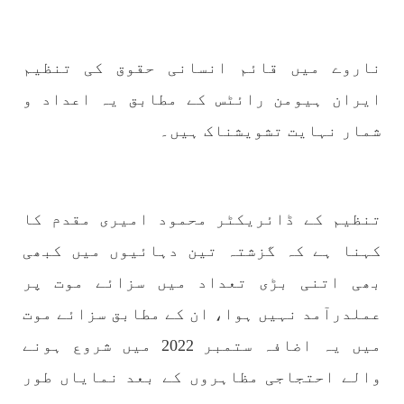
نفسیاتی جنگ ایک آزمودہ اور کارآمد ہتھیار
ہے۔ دنیا کے اکثر طاقت ور ممالک اپنے دشمنوں کی
شکست و ریخت کے لیے یہی حکمتِ عملی اپنائے
SHARE
ناروے میں قائم انسانی حقوق کی تنظیم
ایران ہیومن رائٹس کے مطابق یہ اعداد و
شمار نہایت تشویشناک ہیں۔
مضامین
تنظیم کے ڈائریکٹر محمود امیری مقدم کا
1984 VIEWS
جون 2, 2023
کہنا ہے کہ گزشتہ تین دہائیوں میں کبھی
نوجوانوں کی سیاسی شراکت داری کی اہمیت اور
بلوچ نوجوانوں کے عدم شرکت کی وجوہات ۔ سلیم
بھی اتنی بڑی تعداد میں سزائے موت پر
جالب بلوچ
عملدرآمد نہیں ہوا، ان کے مطابق سزائے موت
تحریر،سلیم جالب بلوچ سابق ممبر سینٹرل کمیٹی
بی ایس او۔ کسی بھی کام کو کرنے اسے صحیح طریقے
میں یہ اضافہ ستمبر 2022 میں شروع ہونے
سے پائے تکیمل تک پہنچانے کے لئے توانائی،و
تجربہ کے ملاپ سے انکار ناممکن یے ۔تجربہ تربیت
والے احتجاجی مظاہروں کے بعد نمایاں طور
SHARE