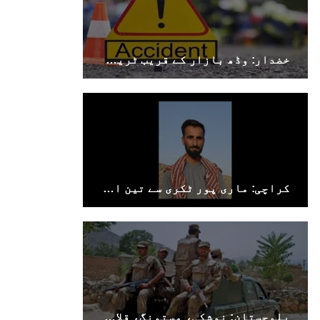
خضدار: وڈھ بازار کے قریب ٹریفک حادثے میں 4 افراد جاں بحق، 3 زخمی
کراچی: ماری پور ٹکری سے تین افراد جبری لاپتہ
بلوچستان: نوشکی، مستونگ، قلات، سوراب اور خضدار میں کرفیو نافذ