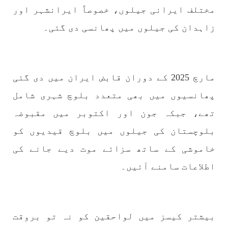
تیسرا کونسل سیشن 17،16 اور 18 جون کو کوئٹہ میں
مختلف ایرانی جیلوں، خصوصاً ایرانشہر اور
منعقد کیا جائے گا،بلوچ اسٹوڈنٹس ایکشن کمیٹی
زاہدان کی جیلوں میں پھانسی دی گئی۔
بلوچ اسٹوڈنٹس ایکشن کمیٹی کے مرکزی ترجمان
نے اپنے جاری کردہ بیان میں کہا ہے کہ تنظیم کا
تیسرا مرکزی کونسل سیشن بیاد شہید صبا
دشتیاری بنام صورت خان مری اور میر محمد علی
تالپور
SHARE
مارچ 2025 کے دوران قابض ایران میں دی گئی
پھانسیوں میں بھی متعدد بلوچ شہری شامل
تھے، جبکہ جون اور اکتوبر میں مقبوضہ
بلوچستان
بلوچستان کی جیلوں میں بلوچ قیدیوں کو
خاموشی کے ساتھ سزائے موت دیے جانے کی
اطلاعات سامنے آئیں۔
1716 VIEWS
جون 7, 2023
بلوچستان میں خواتین کو معاشرتی مسائل کے بعد
جبری گمشدگیوں کا بھی سامنا ہے- بلوچ وومن فورم
کوئٹہ شال: بلوچ وومن فورم کے نئی کابینہ، بلا
بیشتر کیسز میں لواحقین کو نہ تو بروقت
مقابلہ آرگنائزر بانک شلی ، ڈپٹی آرگنائزر