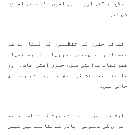
بانک حنیفہ بلوچ منتخب ہوئی۔ مرکزی ممبر بانک
اطلاع دی گئی اور نہ ہی آخری ملاقات کی اجازت
زکیہ ، شہناز بلوچ، ہانی بلوچ ، فرزانہ بلوچ،
رقیہ بلوچ
دی گئی۔
SHARE
انسانی حقوق کی تنظیموں کا کہنا ہے کہ
بلوچستان
سیستان و بلوچستان میں زیادہ تر پھانسیاں
غیر شفاف عدالتی عمل، جبری اعترافات، اور
قانونی معاونت کی عدم فراہمی کے بعد دی
1689 VIEWS
جون 7, 2023
تنظیم کے سینئر کارکن سخی بخش بلوچ کو ماورائے
جاتی ہیں۔
عدالت گرفتار کرکے لاپتہ کرنا غیر انسانی اور
غیر قانونی عمل ہے۔
بلوچ اسٹوڈنٹس فرنٹ بلوچ اسٹوڈنٹس فرنٹ کے
مرکزی ترجمان نے اپنے جاری کردہ بیان میں کہا
بلوچ قیدیوں پر سزائے موت کا تناسب قابض
کہ سخی بخش (سخی ساوڑ ) بلوچ کو گزشتہ روز 6 بجے
کے قریب گھر سے کیچ بازار جاتے
ایران کی مجموعی آبادی کے مقابلے میں کہیں
SHARE