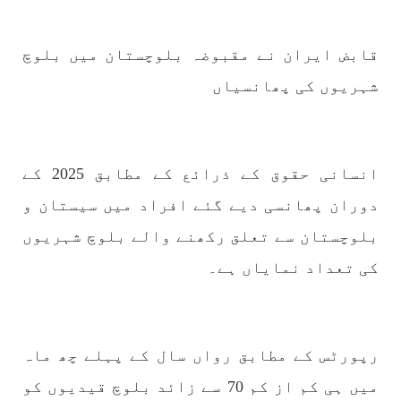
بلوچستان
مضامین
قابض ایران نے مقبوضہ بلوچستان میں بلوچ
شہریوں کی پھانسیاں
1712 VIEWS
جون 3, 2023
کہانی یہیں ختم ہوتی ہے۔ حانی بلوچ
تحریر: حانی بلوچ بلوچستان جہاں جبر مسلسل نے
ایک طرف تو بلوچ قوم کے ان سوئے ہوئے یا مطالعہ
پاکستان کے پیروکاروں کو جگایا وہیں آزادی
انسانی حقوق کے ذرائع کے مطابق 2025 کے
پسند اور باشعور بلوچ کی مضبوط مزاحمت نے
ریاست
دوران پھانسی دیے گئے افراد میں سیستان و
SHARE
بلوچستان سے تعلق رکھنے والے بلوچ شہریوں
کی تعداد نمایاں ہے۔
خبریں
رپورٹس کے مطابق رواں سال کے پہلے چھ ماہ
میں ہی کم از کم 70 سے زائد بلوچ قیدیوں کو
1595 VIEWS
جون 3, 2023