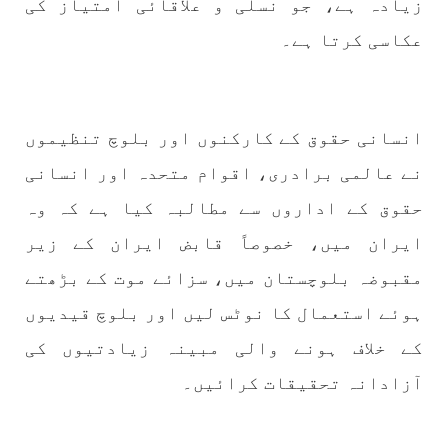
زیادہ ہے، جو نسلی و علاقائی امتیاز کی
عکاسی کرتا ہے۔
بلوچستان
انسانی حقوق کے کارکنوں اور بلوچ تنظیموں
1696 VIEWS
جون 9, 2023
نے عالمی برادری، اقوام متحدہ اور انسانی
بلوچستان میں نوجوانوں کی ماورائے آئین
حقوق کے اداروں سے مطالبہ کیا ہے کہ وہ
گمشدگیاں تسلسل کے ساتھ جاری ہیں۔ مرکزی
ایران میں، خصوصاً قابض ایران کے زیر
ترجمان بی ایس او
بلوچ اسٹوڈنٹس آرگنائزیشن کے مرکزی ترجمان نے
مقبوضہ بلوچستان میں، سزائے موت کے بڑھتے
بلوچ شاعر سخی ساوڑ کی جبری گمشدگی پر تشویش کا
اظہار کرتے ہوئے کہا ہے کہ بلوچستان میں
ہوئے استعمال کا نوٹس لیں اور بلوچ قیدیوں
نوجوانوں کی ماورائے آئین گمشدگیاں تسلسل کے
ساتھ جاری ہیں۔
کے خلاف ہونے والی مبینہ زیادتیوں کی
SHARE
آزادانہ تحقیقات کرائیں۔