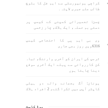
اسی لیے ہے کہ “تشکیل
کراچی یونیورسٹی سے ایم فل کا بلوچ
ے ان
SHARE
ں جو
طالب علم جبری لاپتہ۔
SHA
چمن: تعمیراتی کمپنی کے کیمپ پر
دستی بم حملہ، ایک ہلاک، چار زخمی
وی بی ایم پی کا احتجاجی کیمپ
ی
6316ویں روز بھی جاری
ن
بلوچستان
مضامین
ٹرمپ کی ایران کو آخری وارننگ، تباہ
کن کارروائی سے پہلے ایک آخری موقع
دینا چاہتا ہوں
1701 VIEWS
جون 3, 2023
یونان: آگ بجھانے والے دو ہیلی
لانے
کہانی یہیں ختم ہوتی ہے۔ حانی
کاپٹر آپس میں ٹکرا گئے، 2 افراد ہلاک
 ادا
بلوچ
ل ہے
تحریر: حانی بلوچ بلوچستان
جہاں جبر مسلسل نے ایک طرف تو
بلوچ
بلوچ قوم کے ان سوئے ہوئے یا
پوڈ کاسٹ
مطالعہ پاکستان کے