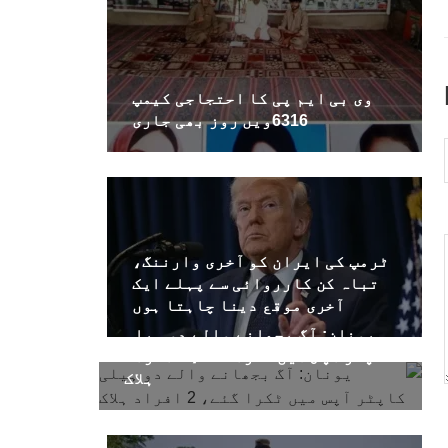
وی بی ایم پی کا احتجاجی کیمپ
6316ویں روز بھی جاری
ٹرمپ کی ایران کو آخری وارننگ،
تباہ کن کارروائی سے پہلے ایک
آخری موقع دینا چاہتا ہوں
یونان: آگ بجھانے والے دو ہیلی
کاپٹر آپس میں ٹکرا گئے، 2 افراد
ہلاک