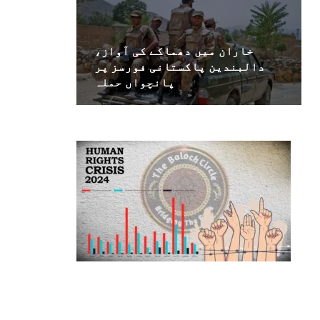
خاران میں دھماکے کی آواز،
دالبندین پاکستانی فورسز پر
پانچواں حملہ