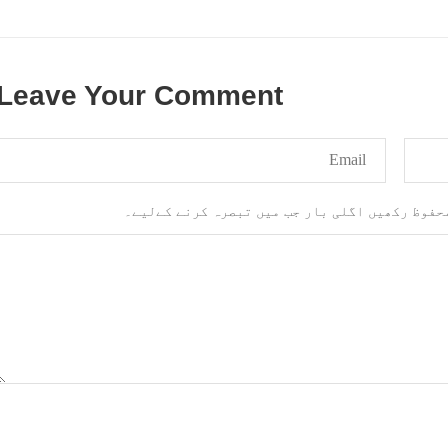
Leave Your Comment
محفوظ رکھیں اگلی بار جب میں تبصرہ کرنے کےلیے۔