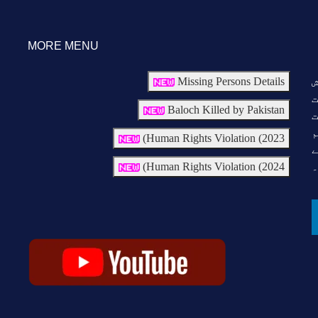
MORE MENU
ش
Missing Persons Details
ت
Baloch Killed by Pakistan
ت
م
Human Rights Violation (2023)
ے
Human Rights Violation (2024)