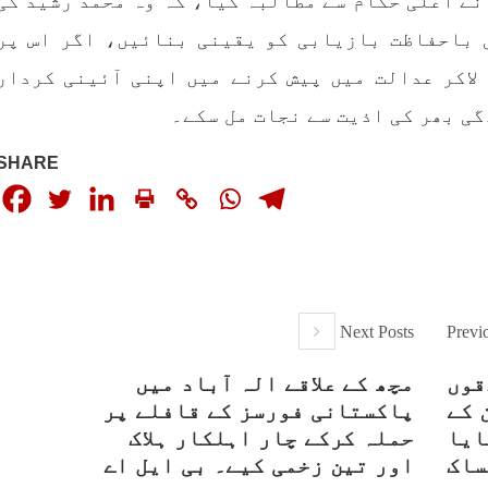
نے اعلی حکام سے مطالبہ کیا، کہ وہ محمد رشید کی
بلوچ وومن فورم
انسانی اور غیر قانونی
 باحفاظت بازیابی کو یقینی بنائیں، اگر اس پر
 شال: بلوچ وومن فورم کے
کابینہ، بلا مقابلہ
بلوچ اسٹوڈنٹس فرنٹ ب
ائزر بانک شلی ، ڈپٹی
لاکر عدالت میں پیش کرنے میں اپنی آئینی کردار
اسٹوڈنٹس فرنٹ کے مر
ائزر بانک حنیفہ بلوچ
ترجمان نے اپنے جاری ک
 ہوئی۔ مرکزی ممبر بانک
ی بھر کی اذیت سے نجات مل سکے۔
بیان میں کہا کہ سخی بخش 
، شہناز بلوچ، ہانی بلوچ
انہ بلوچ، رقیہ بلوچ
بجے کے قریب گھر سے کیچ ب
SHARE
SHARE
جاتے
RE
Next Posts
Previ
قوں
مچھ کے علاقے الہ آباد میں
ن کے
پاکستانی فورسز کے قافلے پر
ایا
حملہ کرکے چار اہلکار ہلاک
ساک
اور تین زخمی کیے۔ بی ایل اے