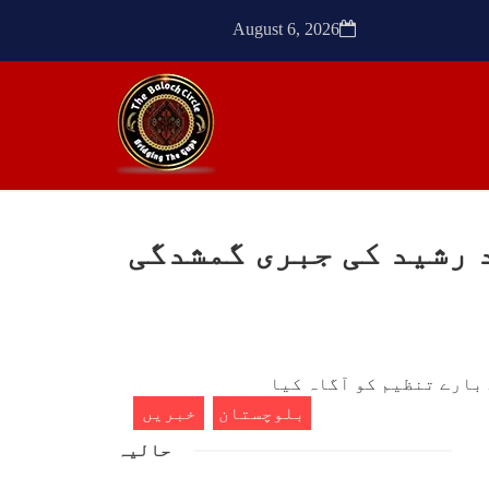
ٹیچر
ترجمان نے کہا گزشتہ دنوں
کشی
بلوچستان کے علاقے آواران میں
August 6, 2026
 کے
نجمہ بلوچ ولد دل سرد
ک کی
SHARE
SHA
 رشید کی جبری گمشدگی
ن
مضامین
1769 VIEWS
مئی 30, 2023
- دی
جنگ کی جدلیات – مہر جان
سرکل
جنگ کی جدلیات تحریر:-مہر جان
بلوچستان
خبریں
یہاں بے اعتمادی کو خدا حافظ
فراد
کہا جاۓ اور بزدلی کو دفن کیا
حالیہ
ایشو
جاۓ ، گوہٹے مجادلہ (ٹکراؤ)
ش ہے
وحدت پیدا کرتا ہے۔ جنگ عام
 کے