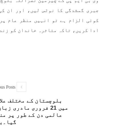
وی بی ایم پی کے چیرمین نصراللہ بلوچ 
کمیٹی
جبری گمشدگی کا نوٹس لیں، اور ان کی
بلوچ اسٹوڈنٹس ایکشن کمیٹی
کوئٹہ
کے مرکزی ترجمان نے اپنے جاری
نئی 
کردہ بیان میں کہا ہے کہ
آرگن
کوئی الزام ہے تو انہیں منظر عام پر 
تنظیم کا تیسرا مرکزی کونسل
آرگن
سیشن بیاد شہید صبا دشتیاری
منتخب
ادا کریں، تاکہ متاثرہ خاندان کو زندگ
بنام صورت خان مری اور میر
زکیہ 
محمد علی تالپور
، فرز
SHARE
ous Posts
بلوچستان کے مختلف علا
میں 21 فروری مادری زبا
عالمی دن کے طور پر من
گیا۔ب