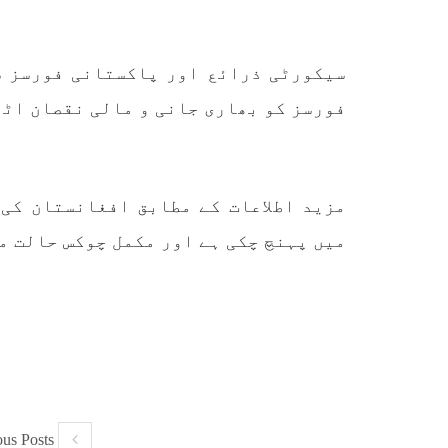
کے مرکزی ترجمان نے اپنے جاری
نئی 
کردہ بیان میں کہا ہے کہ
آرگن
تنظیم کا تیسرا مرکزی کونسل
آرگن
سیشن بیاد شہید صبا دشتیاری
منتخب
سیکورٹی ذرائع اور پاکستانی فورسز س
بنام صورت خان مری اور میر
زکیہ 
محمد علی تالپور
، فرز
فورسز کو بھاری جانی و مالی نقصان اٹھ
SHARE
میں پہنچ چکی ہے اور مکمل چوکس حالت م
ous Posts