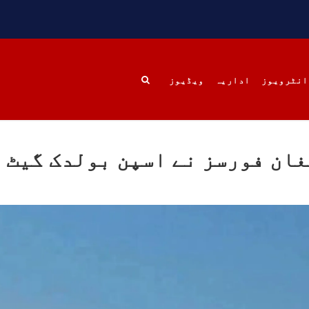
 چھین لی جائے۔
علاقے گیشکور کے گاؤں زی
رہائشی تھیں۔ انھیں
SHARE
RE
انٹرویوز
اداریہ
ویڈیوز
بلوچستان
خبریں
بلوچستا
ان فورسز نے اسپن بولدک گیٹ 
1689 VI
مئی 22, 2023
1786 VIEWS
مئی 22, 2023
وچستان: مزید پانچ افراد
جبری لاپتہ افراد کی آواز
کیچ سے جبری لاپتہ
بلوچ 
ستان کے ضلع کیچ سے
دی بلوچ سرکل جبری لاپتہ ا
تانی فورسز نے پانچ
کے معاملہ کو ایک قومی 
 کو جبری گمشدگی کے شکار
سمجھتی ہے اور ہماری کوشی
ر نامعلوم مقام منتقل
کہ جبری لاپتہ افرد
 ہے۔ تفصیلات کے مطابق
خاندانوں کی آواز دنیا ک
انی فورسز نے بلیدہ کے
تمام اداروں تک پہنچای
 میناز ڈن سر میں چھاپہ
فیصلہ