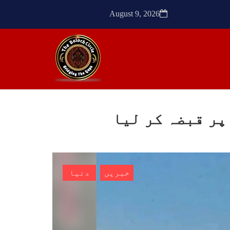
ک کی
SHARE
August 9, 2026
SHA
ن
مضامین
پر قبضہ کر لیا
1775 VIEWS
مئی 30, 2023
- دی
جنگ کی جدلیات – مہر جان
سرکل
جنگ کی جدلیات تحریر:-مہر جان
خبریں
دنیا
یہاں بے اعتمادی کو خدا حافظ
فراد
کہا جاۓ اور بزدلی کو دفن کیا
ایشو
جاۓ ، گوہٹے مجادلہ (ٹکراؤ)
ش ہے
وحدت پیدا کرتا ہے۔ جنگ عام
 کے
اسی لیے ہے کہ “تشکیل
ے ان
SHARE
ں جو