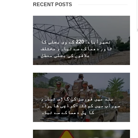
RECENT POSTS
نصیرآباد: 220 کے وی بجلی کا
ٹاور دھماکے سے تباہ، مختلف
علاقوں کی بجلی معطل
مند میں فورسز کی گاڑی تباہ،
سوراب میں کوئٹہ–کراچی شاہراہ
کا پل دھماکے سے تباہ