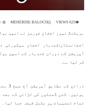
اپنائے
طریق
پہنچ
SHARE
تجربہ
یے ۔ت
625 VIEWS
MEHERDIL BALOCH
اکت
بریکنگ نیوز افغان فورسز نے اسپن بولد
افغانستان:قندہار افغان سیکورٹی ذ
آپریشن کے دوران قندہار کے اسپن بول
خبریں
کر لیا ہے۔
1595 VIEWS
جون 3, 2023
EWS
تیسرا کونسل سیشن 17،16 اور
ذرائع 
18 جون کو کوئٹہ میں منعقد کیا
مع
ہوئیں۔ کئی گھنٹوں کی لڑائی کے بعد ا
جائے گا،بلوچ اسٹوڈنٹس ایکشن
گم
کمیٹی
تمام تنصیبات پر مکمل قبضہ جما لیا۔
بلوچ اسٹوڈنٹس ایکشن کمیٹی
کوئٹہ