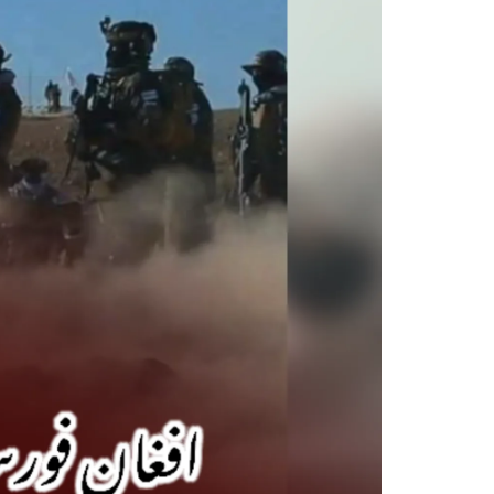
پہلے بھی جن شہریوں پر اِن
ایکٹ کے تحت
SHARE
مضامین
1871 VIEWS
مئی 31, 2023
EWS
اور کہانی ختم ہوتی ہے – گہور
ن
مینگل
اور کہانی ختم ہوتی ہے! تحریر
: گہور مینگل نفسیاتی جنگ ایک
آزمودہ اور کارآمد ہتھیار
ہے۔ دنیا کے اکثر طاقت ور
تحریر
ممالک اپنے دشمنوں کی شکست و
ممبر 
ریخت کے لیے یہی حکمتِ عملی
کسی ب