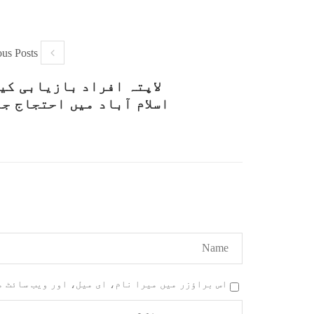
ous Posts
لاپتہ افراد بازیابی کی
اسلام آباد میں احتجاج جا
اس براؤزر میں میرا نام، ای میل، اور ویب سائٹ 