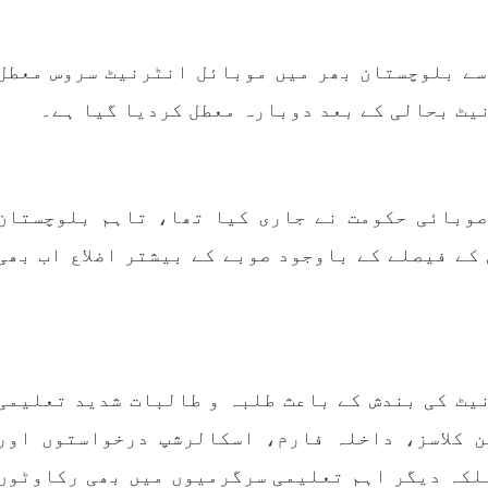
بلوچ وومن فورم
انسانی اور غیر قانونی
 شال: بلوچ وومن فورم کے
کابینہ، بلا مقابلہ
بلوچ اسٹوڈنٹس فرنٹ ب
سے بلوچستان بھر میں موبائل انٹرنیٹ سروس معطل
ائزر بانک شلی ، ڈپٹی
اسٹوڈنٹس فرنٹ کے مر
ائزر بانک حنیفہ بلوچ
ترجمان نے اپنے جاری ک
نیٹ بحالی کے بعد دوبارہ معطل کردیا گیا ہے۔
 ہوئی۔ مرکزی ممبر بانک
بیان میں کہا کہ سخی بخش 
، شہناز بلوچ، ہانی بلوچ
انہ بلوچ، رقیہ بلوچ
بجے کے قریب گھر سے کیچ ب
SHARE
جاتے
RE
صوبائی حکومت نے جاری کیا تھا، تاہم بلوچستان
کے فیصلے کے باوجود صوبے کے بیشتر اضلاع اب بھی
یٹ کی بندش کے باعث طلبہ و طالبات شدید تعلیمی
ن کلاسز، داخلہ فارم، اسکالرشپ درخواستوں اور
لکہ دیگر اہم تعلیمی سرگرمیوں میں بھی رکاوٹوں