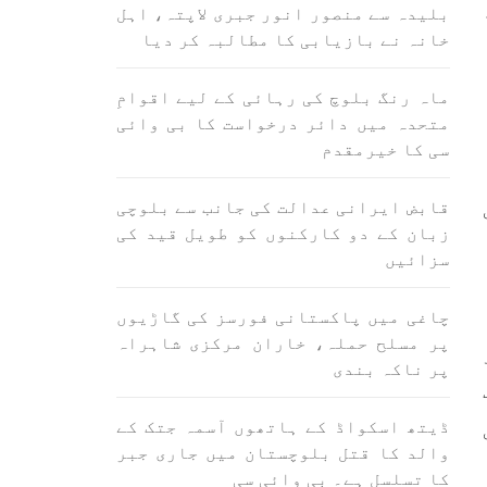
اسی لیے ہے کہ “تشکیل
بلیدہ سے منصور انور جبری لاپتہ، اہل
ے ان
SHARE
ں جو
خانہ نے بازیابی کا مطالبہ کر دیا
SHA
ماہ رنگ بلوچ کی رہائی کے لیے اقوامِ
متحدہ میں دائر درخواست کا بی وائی
سی کا خیرمقدم
قابض ایرانی عدالت کی جانب سے بلوچی
زبان کے دو کارکنوں کو طویل قید کی
ن
بلوچستان
مضامین
سزائیں
چاغی میں پاکستانی فورسز کی گاڑیوں
پر مسلح حملہ، خاران مرکزی شاہراہ
1706 VIEWS
جون 3, 2023
پر ناکہ بندی
لانے
کہانی یہیں ختم ہوتی ہے۔ حانی
 ادا
بلوچ
ڈیتھ اسکواڈ کے ہاتھوں آسمہ جتک کے
ل ہے
تحریر: حانی بلوچ بلوچستان
والد کا قتل بلوچستان میں جاری جبر
جہاں جبر مسلسل نے ایک طرف تو
بلوچ
بلوچ قوم کے ان سوئے ہوئے یا
کا تسلسل ہے۔ بی وائی سی
مطالعہ پاکستان کے