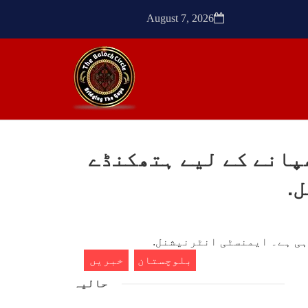
ٹیچر
ترجمان نے کہا گزشتہ دنوں
کشی
بلوچستان کے علاقے آواران میں
August 7, 2026
 کے
نجمہ بلوچ ولد دل سرد
ک کی
SHARE
SHA
پانے کے لیے ہتھکنڈے
ن
مضامین
.
1772 VIEWS
مئی 30, 2023
- دی
جنگ کی جدلیات – مہر جان
سرکل
جنگ کی جدلیات تحریر:-مہر جان
بلوچستان
خبریں
یہاں بے اعتمادی کو خدا حافظ
فراد
کہا جاۓ اور بزدلی کو دفن کیا
حالیہ
ایشو
جاۓ ، گوہٹے مجادلہ (ٹکراؤ)
ش ہے
وحدت پیدا کرتا ہے۔ جنگ عام
 کے