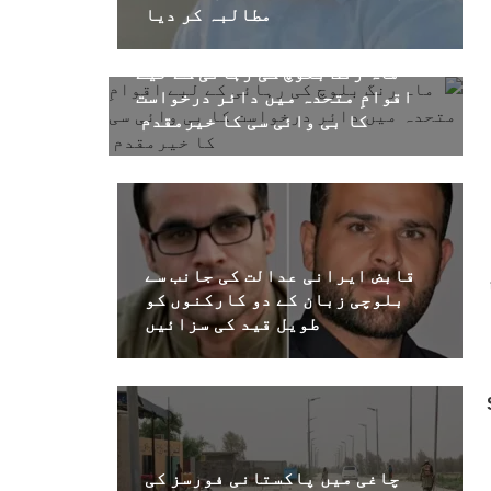
مطالبہ کر دیا
ماہ رنگ بلوچ کی رہائی کے لیے
اقوامِ متحدہ میں دائر درخواست
کا بی وائی سی کا خیرمقدم
قابض ایرانی عدالت کی جانب سے
بلوچی زبان کے دو کارکنوں کو
طویل قید کی سزائیں
چاغی میں پاکستانی فورسز کی