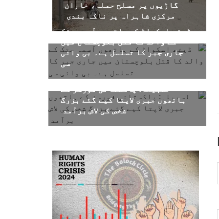
گاڑیوں پر مسلح حملہ، خاران
مرکزی شاہراہ پر ناکہ بندی
ڈیتھ اسکواڈ کے ہاتھوں آسمہ جتک
کے والد کا قتل بلوچستان میں
جاری جبر کا تسلسل ہے۔ بی وائی
سی
لسبیلہ: پاکستانی فورسز کے
ہاتھوں جبری لاپتا کیے گئے بزرگ
شخص کی لاش برآمد