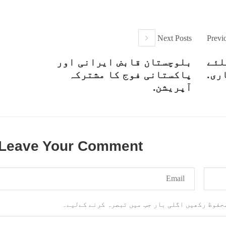
Next Posts
Previ
لئے
بلوچستان قابض ایرانی اور
ری.
پاکستانی فوج کا مشترکہ
آپریشن.
Leave Your Comment
محفوظ رکھیں اگلی بار جب میں تبصرہ کرنے کےلیے۔