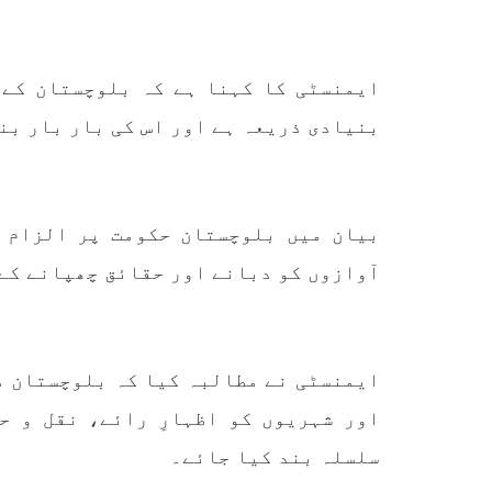
تحریر
ممالک اپنے دشمنوں کی شکست و
ممبر 
ریخت کے لیے یہی حکمتِ عملی
کسی ب
اپنائے
طریق
پہنچ
SHARE
ایمنسٹی کا کہنا ہے کہ بلوچستان کے 
تجربہ
یے ۔ت
بنیادی ذریعہ ہے اور اس کی بار بار بند
بیان میں بلوچستان حکومت پر الزام 
آوازوں کو دبانے اور حقائق چھپانے کے
خبریں
ایمنسٹی نے مطالبہ کیا کہ بلوچستان م
1591 VIEWS
جون 3, 2023
EWS
اور شہریوں کو اظہارِ رائے، نقل و ح
تیسرا کونسل سیشن 17،16 اور
18 جون کو کوئٹہ میں منعقد کیا
مع
سلسلہ بند کیا جائے۔
جائے گا،بلوچ اسٹوڈنٹس ایکشن
گم