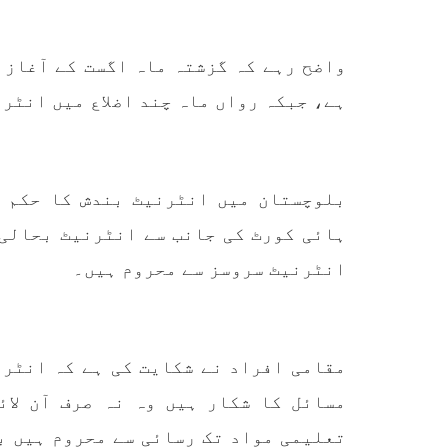
کمیٹی
بلوچ اسٹوڈنٹس ایکشن کمیٹی
کوئٹہ
کے مرکزی ترجمان نے اپنے جاری
نئی 
واضح رہے کہ گزشتہ ماہ اگست کے آغاز 
کردہ بیان میں کہا ہے کہ
آرگن
تنظیم کا تیسرا مرکزی کونسل
آرگن
ہے، جبکہ رواں ماہ چند اضلاع میں انٹر
سیشن بیاد شہید صبا دشتیاری
منتخب
بنام صورت خان مری اور میر
زکیہ 
محمد علی تالپور
، فرز
SHARE
بلوچستان میں انٹرنیٹ بندش کا حکم 
ہائی کورٹ کی جانب سے انٹرنیٹ بحالی 
انٹرنیٹ سروسز سے محروم ہیں۔
مقامی افراد نے شکایت کی ہے کہ انٹرن
مسائل کا شکار ہیں وہ نہ صرف آن لائ
تعلیمی مواد تک رسائی سے محروم ہیں ب