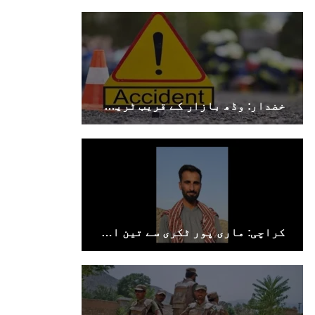
خضدار: وڈھ بازار کے قریب ٹریفک حادثے میں 4 افراد جاں بحق، 3 زخمی
کراچی: ماری پور ٹکری سے تین افراد جبری لاپتہ