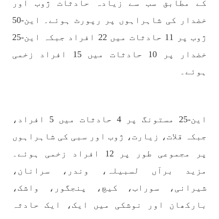
کے مطابق سب سے زیادہ حادثات ژوب اور
1775 VIEWS
مئی 30, 2023
جنگ کی جدلیات – مہر جان
خضدار کی شاہراہوں پر رپورٹ ہوئے۔ این-50
جنگ کی جدلیات تحریر:-مہر جان یہاں بے اعتمادی
کو خدا حافظ کہا جاۓ اور بزدلی کو دفن کیا جاۓ ،
ژوب پر 11 حادثات میں 22 افراد جبکہ این-25
گوہٹے مجادلہ (ٹکراؤ) وحدت پیدا کرتا ہے۔ جنگ
عام اسی لیے ہے کہ “تشکیل
خضدار پر 10 حادثات میں 15 افراد زخمی
SHARE
ہوئے۔
مضامین
این-25 مستونگ پر 4 حادثات میں 5 افراد،
جبکہ قلات، زیارت، ژوب اور سبی کی شاہراہوں
پر مجموعی طور پر 12 افراد زخمی ہوئے۔
1871 VIEWS
مئی 31, 2023
مزید برآں لسبیلہ، وندر، سرانان،
اور کہانی ختم ہوتی ہے – گہور مینگل
اور کہانی ختم ہوتی ہے! تحریر : گہور مینگل
شیرانی، سوراب، کیچ، پنجگور، واشک،
نفسیاتی جنگ ایک آزمودہ اور کارآمد ہتھیار
ہے۔ دنیا کے اکثر طاقت ور ممالک اپنے دشمنوں کی
بارکھان اور نوشکی میں ایک، ایک حادثہ
شکست و ریخت کے لیے یہی حکمتِ عملی اپنائے
SHARE