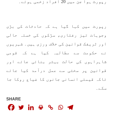
رپورٹ ہوا جن میں 20 افراد زخمی ہوئے۔
مضامین
رپورٹ میں کہا گیا ہے کہ حادثات کی بڑی
وجوہات تیز رفتاری، سڑکوں کی خستہ حالی
اور ٹریفک قوانین کی خلاف ورزی ہیں۔ شہریوں
1984 VIEWS
جون 2, 2023
نے حکومت سے مطالبہ کیا ہے کہ قومی
نوجوانوں کی سیاسی شراکت داری کی اہمیت اور
بلوچ نوجوانوں کے عدم شرکت کی وجوہات ۔ سلیم
شاہراہوں کی حالت بہتر بنائی جائے اور
جالب بلوچ
قوانین پر سختی سے عمل درآمد کیا جائے
تحریر،سلیم جالب بلوچ سابق ممبر سینٹرل کمیٹی
بی ایس او۔ کسی بھی کام کو کرنے اسے صحیح طریقے
تاکہ قیمتی انسانی جانوں کا ضیاع روکا جا
سے پائے تکیمل تک پہنچانے کے لئے توانائی،و
تجربہ کے ملاپ سے انکار ناممکن یے ۔تجربہ تربیت
سکے۔
SHARE
SHARE