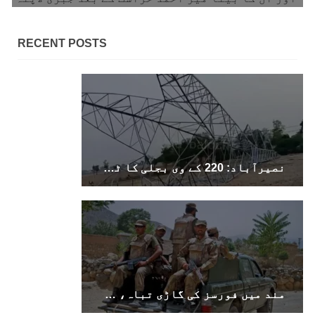
RECENT POSTS
1696 VIEWS
جون 9, 2023
بلوچستان میں نوجوانوں کی ماورائے آئین
گمشدگیاں تسلسل کے ساتھ جاری ہیں۔ مرکزی
ترجمان بی ایس او
بلوچ اسٹوڈنٹس آرگنائزیشن کے مرکزی ترجمان نے
بلوچ شاعر سخی ساوڑ کی جبری گمشدگی پر تشویش کا
اظہار کرتے ہوئے کہا ہے کہ بلوچستان میں
نصیرآباد: 220 کے وی بجلی کا ٹاور دھماکے سے تباہ، مختلف علاقوں کی بجلی معطل
نوجوانوں کی ماورائے آئین گمشدگیاں تسلسل کے
ساتھ جاری ہیں۔
SHARE
مند میں فورسز کی گاڑی تباہ، سوراب میں کوئٹہ–کراچی شاہراہ کا پل دھماکے سے تباہ