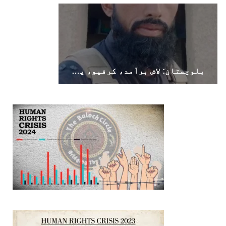
بلوچستان: لاش برآمد، کرفیو، پولیس اہلکار ہلاک