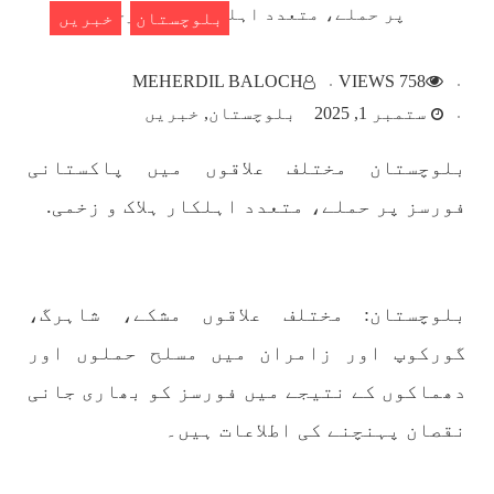
بلوچستان
خبریں
بلوچستان
MEHERDIL BALOCH
758 VIEWS
ستمبر 1, 2025
بلوچستان
خبریں
بلوچستان مختلف علاقوں میں پاکستانی
1786 VIEWS
مئی 22, 2023
فورسز پر حملے، متعدد اہلکار ہلاک و زخمی.
جبری لاپتہ افراد کی آواز- دی بلوچ سرکل
دی بلوچ سرکل جبری لاپتہ افراد کے معاملہ کو ایک
قومی ایشو سمجھتی ہے اور ہماری کوشیش ہے کہ
جبری لاپتہ افرد کے خاندانوں کی آواز دنیا کے ان
تمام اداروں تک پہنچایں جو فیصلہ
بلوچستان: مختلف علاقوں مشکے، شاہرگ،
SHARE
گورکوپ اور زامران میں مسلح حملوں اور
دھماکوں کے نتیجے میں فورسز کو بھاری جانی
مضامین
نقصان پہنچنے کی اطلاعات ہیں۔