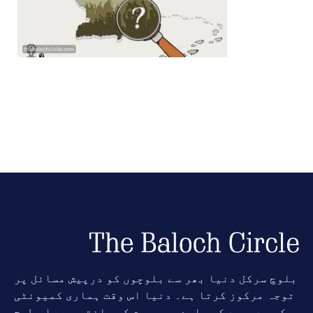
بلوچ سرکل دنیا بھر سے بلوچوں کو درپیش مسائل پر
توجہ مرکوز کرتا ہے۔ دنیا اس وقت ہماری کمیونٹی
کی جدوجہد کے بارے میں بہت کم جانتی ہے۔ اس طرح