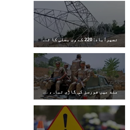
نصیرآباد: 220 کے وی بجلی کا ٹاور دھماکے سے تباہ، مختلف علاقوں کی بجلی معطل
مند میں فورسز کی گاڑی تباہ، سوراب میں کوئٹہ–کراچی شاہراہ کا پل دھماکے سے تباہ