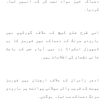
دھماکہ خیز مواد نصب کر کے انہیں تباہ
شکست و ریخت کے لیے یہی حکمتِ عملی اپنائے
SHARE
کردیا۔
مضامین
اسی طرح ضلع کیچ کے علاقے گورکوپ میں
بارودی سرنگ کے دھماکے میں فورسز کا بم
ڈسپوزل اسکواڈ زد میں آیا، جس کے باعث
1984 VIEWS
جون 2, 2023
جانی نقصان کی اطلاعات ہیں۔
نوجوانوں کی سیاسی شراکت داری کی اہمیت اور
بلوچ نوجوانوں کے عدم شرکت کی وجوہات ۔ سلیم
جالب بلوچ
تحریر،سلیم جالب بلوچ سابق ممبر سینٹرل کمیٹی
ادھر زامران کے علاقے ارچنان میں فورسز
بی ایس او۔ کسی بھی کام کو کرنے اسے صحیح طریقے
سے پائے تکیمل تک پہنچانے کے لئے توانائی،و
تجربہ کے ملاپ سے انکار ناممکن یے ۔تجربہ تربیت
پوسٹ کے قریب واٹر سپلائی پوائنٹ پر بارودی
SHARE
سرنگ دھماکے سے تباہ ہوگئی۔