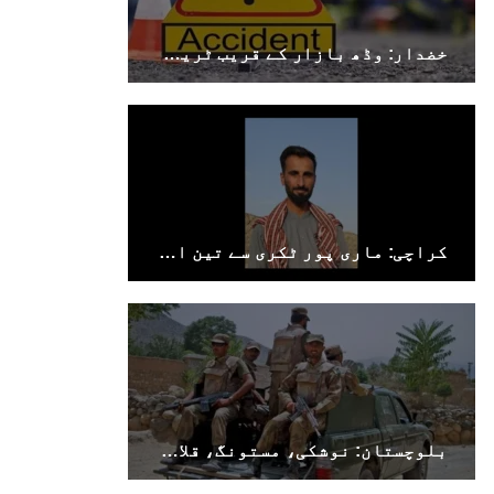
خضدار: وڈھ بازار کے قریب ٹریفک حادثے میں 4 افراد جاں بحق، 3 زخمی
کراچی: ماری پور ٹکری سے تین افراد جبری لاپتہ
بلوچستان: نوشکی، مستونگ، قلات، سوراب اور خضدار میں کرفیو نافذ