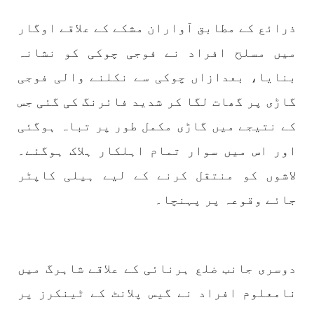
ذرائع کے مطابق آواران مشکے کے علاقے اوگار
1775 VIEWS
مئی 30, 2023
جنگ کی جدلیات – مہر جان
میں مسلح افراد نے فوجی چوکی کو نشانہ
جنگ کی جدلیات تحریر:-مہر جان یہاں بے اعتمادی
کو خدا حافظ کہا جاۓ اور بزدلی کو دفن کیا جاۓ ،
بنایا، بعدازاں چوکی سے نکلنے والی فوجی
گوہٹے مجادلہ (ٹکراؤ) وحدت پیدا کرتا ہے۔ جنگ
عام اسی لیے ہے کہ “تشکیل
گاڑی پر گھات لگا کر شدید فائرنگ کی گئی جس
SHARE
کے نتیجے میں گاڑی مکمل طور پر تباہ ہوگئی
اور اس میں سوار تمام اہلکار ہلاک ہوگئے۔
لاشوں کو منتقل کرنے کے لیے ہیلی کاپٹر
مضامین
جائے وقوعہ پر پہنچا۔
1871 VIEWS
مئی 31, 2023
دوسری جانب ضلع ہرنائی کے علاقے شاہرگ میں
اور کہانی ختم ہوتی ہے – گہور مینگل
اور کہانی ختم ہوتی ہے! تحریر : گہور مینگل
نامعلوم افراد نے گیس پلانٹ کے ٹینکرز پر
نفسیاتی جنگ ایک آزمودہ اور کارآمد ہتھیار
ہے۔ دنیا کے اکثر طاقت ور ممالک اپنے دشمنوں کی