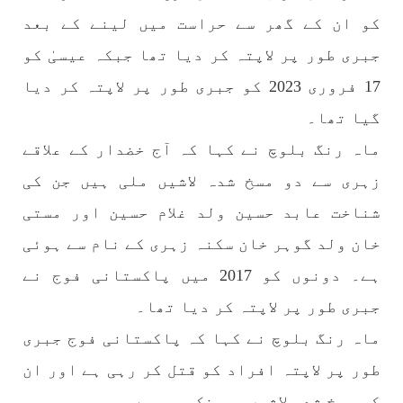
شکست و ریخت کے لیے یہی حکمتِ عملی اپنائے
کو ان کے گھر سے حراست میں لینے کے بعد
SHARE
جبری طور پر لاپتہ کر دیا تھا جبکہ عیسیٰ کو
17 فروری 2023 کو جبری طور پر لاپتہ کر دیا
مضامین
گیا تھا۔
ماہ رنگ بلوچ نے کہا کہ آج خضدار کے علاقے
زہری سے دو مسخ شدہ لاشیں ملی ہیں جن کی
1981 VIEWS
جون 2, 2023
شناخت عابد حسین ولد غلام حسین اور مستی
نوجوانوں کی سیاسی شراکت داری کی اہمیت اور
خان ولد گوہر خان سکنہ زہری کے نام سے ہوئی
بلوچ نوجوانوں کے عدم شرکت کی وجوہات ۔ سلیم
جالب بلوچ
ہے۔ دونوں کو 2017 میں پاکستانی فوج نے
تحریر،سلیم جالب بلوچ سابق ممبر سینٹرل کمیٹی
جبری طور پر لاپتہ کر دیا تھا۔
بی ایس او۔ کسی بھی کام کو کرنے اسے صحیح طریقے
سے پائے تکیمل تک پہنچانے کے لئے توانائی،و
تجربہ کے ملاپ سے انکار ناممکن یے ۔تجربہ تربیت
ماہ رنگ بلوچ نے کہا کہ پاکستانی فوج جبری
SHARE
طور پر لاپتہ افراد کو قتل کر رہی ہے اور ان
کی مسخ شدہ لاشیں پھینک رہی ہے۔