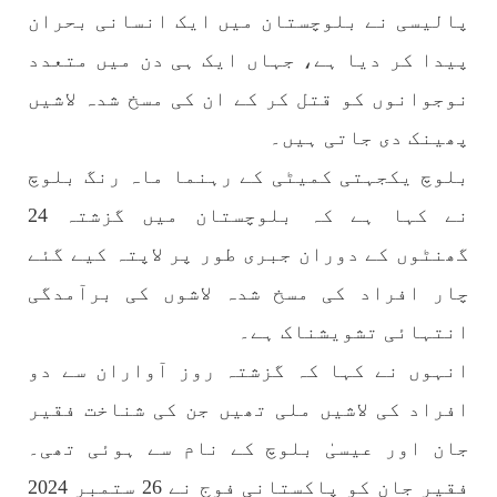
پالیسی نے بلوچستان میں ایک انسانی بحران
1773 VIEWS
مئی 30, 2023
پیدا کر دیا ہے، جہاں ایک ہی دن میں متعدد
جنگ کی جدلیات – مہر جان
نوجوانوں کو قتل کر کے ان کی مسخ شدہ لاشیں
جنگ کی جدلیات تحریر:-مہر جان یہاں بے اعتمادی
کو خدا حافظ کہا جاۓ اور بزدلی کو دفن کیا جاۓ ،
پھینک دی جاتی ہیں۔
گوہٹے مجادلہ (ٹکراؤ) وحدت پیدا کرتا ہے۔ جنگ
عام اسی لیے ہے کہ “تشکیل
بلوچ یکجہتی کمیٹی کے رہنما ماہ رنگ بلوچ
SHARE
نے کہا ہے کہ بلوچستان میں گزشتہ 24
گھنٹوں کے دوران جبری طور پر لاپتہ کیے گئے
مضامین
چار افراد کی مسخ شدہ لاشوں کی برآمدگی
انتہائی تشویشناک ہے۔
انہوں نے کہا کہ گزشتہ روز آواران سے دو
1869 VIEWS
مئی 31, 2023
افراد کی لاشیں ملی تھیں جن کی شناخت فقیر
اور کہانی ختم ہوتی ہے – گہور مینگل
جان اور عیسیٰ بلوچ کے نام سے ہوئی تھی۔
اور کہانی ختم ہوتی ہے! تحریر : گہور مینگل
نفسیاتی جنگ ایک آزمودہ اور کارآمد ہتھیار
فقیر جان کو پاکستانی فوج نے 26 ستمبر 2024
ہے۔ دنیا کے اکثر طاقت ور ممالک اپنے دشمنوں کی