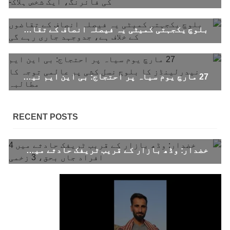
بلوچستان
بلوچ یکجہتی کمیٹی یہ فیصلہ انصاف کے تقاضوں کے خلاف ہے، جدوجہد جاری رہے گی
1695 VIEWS
جون 9, 2023
27 مارچ یوم سیاہ پر احتجاج: بی این ایم نیدرلینڈز کا بلوچ نسل کشی پر عالمی توجہ کا مطالبہ
بلوچستان میں نوجوانوں کی ماورائے آئین
گمشدگیاں تسلسل کے ساتھ جاری ہیں۔ مرکزی
ترجمان بی ایس او
RECENT POSTS
بلوچ اسٹوڈنٹس آرگنائزیشن کے مرکزی ترجمان نے
بلوچ شاعر سخی ساوڑ کی جبری گمشدگی پر تشویش کا
اظہار کرتے ہوئے کہا ہے کہ بلوچستان میں
نوجوانوں کی ماورائے آئین گمشدگیاں تسلسل کے
خضدار: وڈھ بازار کے قریب ٹریفک حادثے میں 4 افراد جاں بحق، 3 زخمی
ساتھ جاری ہیں۔
SHARE