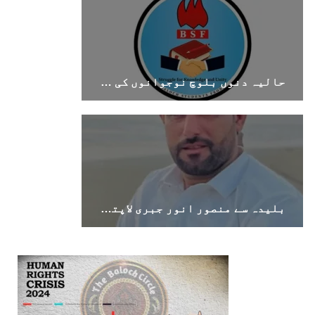
حالیہ دنوں بلوچ نوجوانوں کی غیر آئینی حراست اور جبری گمشدگیوں میں اضافہ تشویشناک ہے۔بی ایس ایف
بلیدہ سے منصور انور جبری لاپتہ، اہل خانہ نے بازیابی کا مطالبہ کر دیا