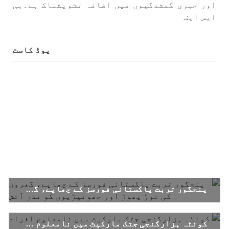
اور جبری گمشدگیوں میں اضافہ تشویشناک ہے۔بی
SHARE
ایس ایف
پوڈ کاسٹ
بلوچستان
1688 VIEWS
جون 7, 2023
تنظیم کے سینئر کارکن سخی بخش بلوچ کو ماورائے
عدالت گرفتار کرکے لاپتہ کرنا غیر انسانی اور
غیر قانونی عمل ہے۔
بلوچ اسٹوڈنٹس فرنٹ بلوچ اسٹوڈنٹس فرنٹ کے
مرکزی ترجمان نے اپنے جاری کردہ بیان میں کہا
کہ سخی بخش (سخی ساوڑ ) بلوچ کو گزشتہ روز 6 بجے
کے قریب گھر سے کیچ بازار جاتے
پنجگور تربت پاکستانی فورسز کے چھاپے، گھروں کی توڑ پھوڑ اور جھونپڑیوں کو نذر آتش
SHARE
کوئٹہ ہزارگنجی جتک مارکیٹ میں نامعلوم افراد کی فائرنگ، ایک شخص ہلاک-