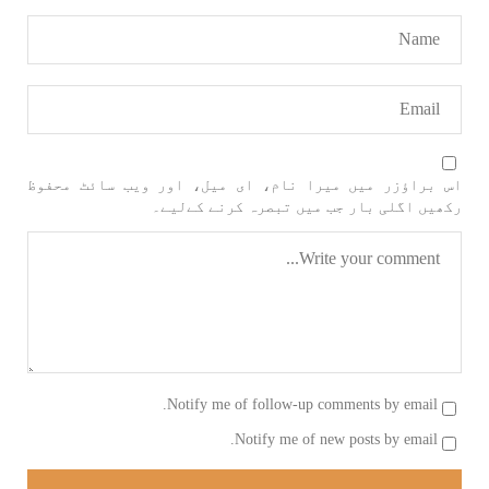
1708 VIEWS
جون 3, 2023
کہانی یہیں ختم ہوتی ہے۔ حانی بلوچ
تحریر: حانی بلوچ بلوچستان جہاں جبر مسلسل نے
ایک طرف تو بلوچ قوم کے ان سوئے ہوئے یا مطالعہ
پاکستان کے پیروکاروں کو جگایا وہیں آزادی
اس براؤزر میں میرا نام، ای میل، اور ویب سائٹ محفوظ
پسند اور باشعور بلوچ کی مضبوط مزاحمت نے
ریاست
رکھیں اگلی بار جب میں تبصرہ کرنے کےلیے۔
SHARE
خبریں
Notify me of follow-up comments by email.
Notify me of new posts by email.
1593 VIEWS
جون 3, 2023
تیسرا کونسل سیشن 17،16 اور 18 جون کو کوئٹہ میں