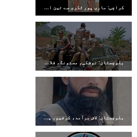
کراچی: ماری پور ٹکری سے تین افراد جبری لاپتہ
بلوچستان: نوشکی، مستونگ، قلات، سوراب اور خضدار میں کرفیو نافذ
بلوچستان: لاش برآمد، کرفیو، پولیس اہلکار ہلاک