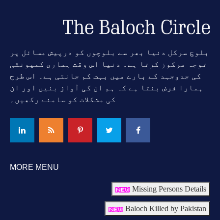
بلوچ سرکل دنیا بھر سے بلوچوں کو درپیش مسائل پر
توجہ مرکوز کرتا ہے۔ دنیا اس وقت ہماری کمیونٹی
کی جدوجہد کے بارے میں بہت کم جانتی ہے۔ اس طرح
ہمارا فرض بنتا ہے کہ ہم ان کی آواز بنیں اور ان
کی مشکلات کو سامنے رکھیں۔
MORE MENU
Missing Persons Details
Baloch Killed by Pakistan