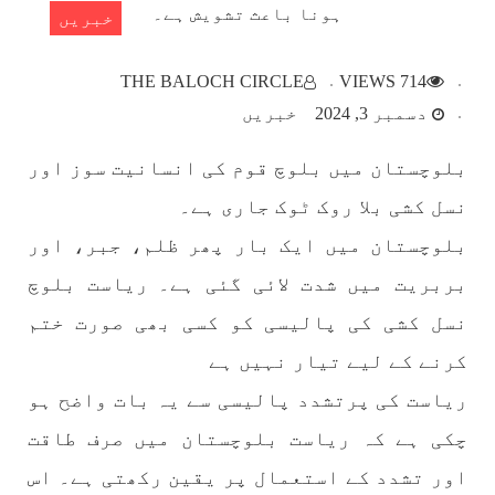
خبریں
بلوچستان
THE BALOCH CIRCLE
714 VIEWS
دسمبر 3, 2024
خبریں
بلوچستان میں بلوچ قوم کی انسانیت سوز اور
1783 VIEWS
مئی 22, 2023
نسل کشی بلا روک ٹوک جاری ہے۔
جبری لاپتہ افراد کی آواز- دی بلوچ سرکل
بلوچستان میں ایک بار پھر ظلم، جبر، اور
دی بلوچ سرکل جبری لاپتہ افراد کے معاملہ کو ایک
قومی ایشو سمجھتی ہے اور ہماری کوشیش ہے کہ
بربریت میں شدت لائی گئی ہے۔ ریاست بلوچ
جبری لاپتہ افرد کے خاندانوں کی آواز دنیا کے ان
تمام اداروں تک پہنچایں جو فیصلہ
نسل کشی کی پالیسی کو کسی بھی صورت ختم
SHARE
کرنے کے لیے تیار نہیں ہے
ریاست کی پرتشدد پالیسی سے یہ بات واضح ہو
مضامین
چکی ہے کہ ریاست بلوچستان میں صرف طاقت
اور تشدد کے استعمال پر یقین رکھتی ہے۔ اس