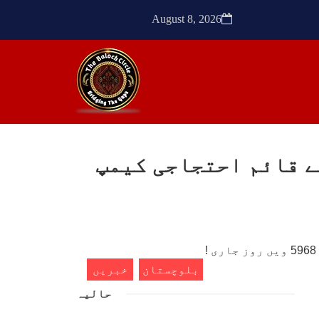
ٹیچر
ترجمان نے کہا گزشتہ دنوں
کشی
بلوچستان کے علاقے آواران میں
August 8, 2026
 کے
نجمہ بلوچ ولد دل سرد
ک کی
SHARE
SHA
ے قائم احتجاجی کیمپ
ن
مضامین
1773 VIEWS
مئی 30, 2023
- دی
جنگ کی جدلیات – مہر جان
سرکل
جنگ کی جدلیات تحریر:-مہر جان
بلوچستان
خبریں
یہاں بے اعتمادی کو خدا حافظ
فراد
کہا جاۓ اور بزدلی کو دفن کیا
حالیہ
ایشو
جاۓ ، گوہٹے مجادلہ (ٹکراؤ)
ش ہے
وحدت پیدا کرتا ہے۔ جنگ عام
 کے