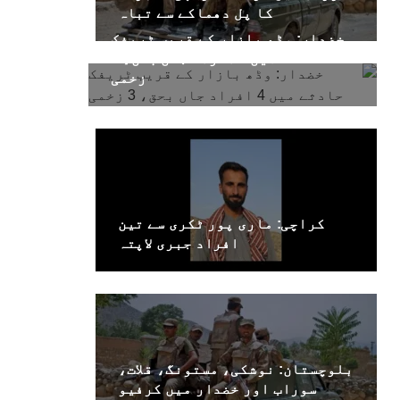
کا پل دھماکے سے تباہ
خضدار: وڈھ بازار کے قریب ٹریفک
حادثے میں 4 افراد جاں بحق، 3
زخمی
کراچی: ماری پور ٹکری سے تین
افراد جبری لاپتہ
بلوچستان: نوشکی، مستونگ، قلات،
سوراب اور خضدار میں کرفیو