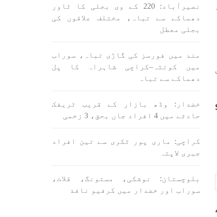
اسی لیے ہے کہ “تشکیل
 روز
نصیرآباد: 220 کے وی بجلی کا ٹاور
ے ان
SHARE
ں جو
دھماکے سے تباہ، مختلف علاقوں کی
بجلی معطل
SHA
مند میں فورسز کی گاڑی تباہ، سوراب
میں کوئٹہ–کراچی شاہراہ کا پل
دھماکے سے تباہ
خضدار: وڈھ بازار کے قریب ٹریفک
ن
بلوچستان
مضامین
حادثے میں 4 افراد جاں بحق، 3 زخمی
کراچی: ماری پور ٹکری سے تین افراد
جبری لاپتہ
1709 VIEWS
جون 3, 2023
لانے
کہانی یہیں ختم ہوتی ہے۔ حانی
بلوچستان: نوشکی، مستونگ، قلات،
 ادا
بلوچ
سوراب اور خضدار میں کرفیو نافذ
ل ہے
تحریر: حانی بلوچ بلوچستان
جہاں جبر مسلسل نے ایک طرف تو
بلوچ
بلوچ قوم کے ان سوئے ہوئے یا
مطالعہ پاکستان کے