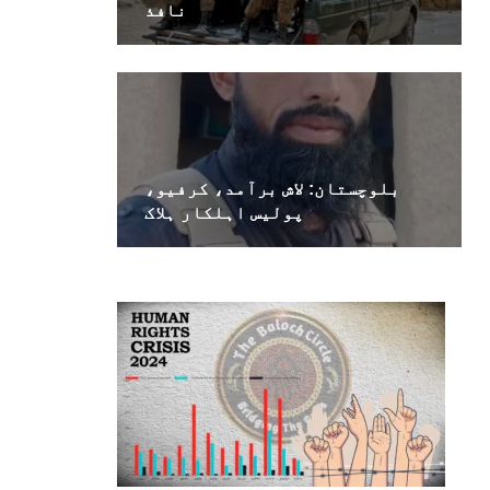
نافذ
بلوچستان: لاش برآمد، کرفیو،
پولیس اہلکار ہلاک