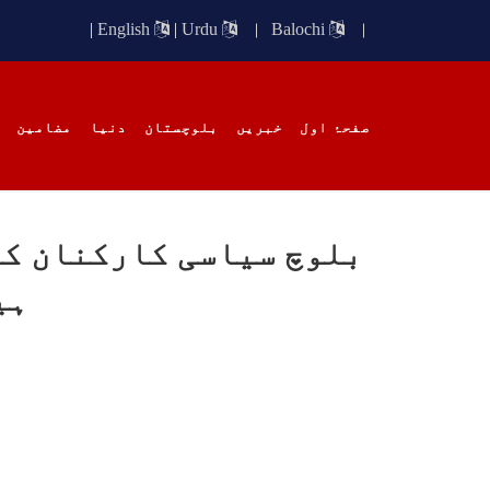
بلوچس
سمجھن
|
English
|
Urdu
Balochi
کسی پ
آزادی
صفحۂ اول
خبریں
بلوچستان
دنیا
مضامین
بلوچ سیاسی کارکنان کو
خبریں
ہی
1638 VIEWS
مئی 18, 2023
EWS
آرمی اور سیکریٹ ایکٹ کے
بل
استعمال کی مخالفت کرتے ہیں ،
ایچ آر سی پی
بلوچ
پاکس
اسلام آباد, ہیومن رائٹس کمیشن
افراد
پاکستان نے آرمی ایکٹ اور
بناک