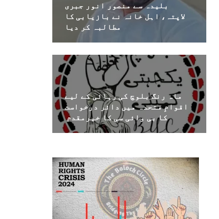
بلیدہ سے منصور انور جبری
لاپتہ، اہل خانہ نے بازیابی کا
مطالبہ کر دیا
ماہ رنگ بلوچ کی رہائی کے لیے
اقوامِ متحدہ میں دائر درخواست
کا بی وائی سی کا خیرمقدم