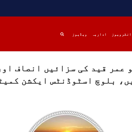
تان کا تعلق ہے تو یہ
میلنگ سے تنگ آکر اسکول 
ا ہوگا کہ سب سے بڑا ظلم
نجمہ بنت دلسرد نے خود
ر تب ہوتا ہے جب اس کی
کرلی۔نجمہ ضلع آواران
 چھین لی جائے۔
علاقے گیشکور کے گاؤں زی
رہائشی تھیں۔ انھیں
SHARE
RE
انٹرویوز
اداریہ
ویڈیوز
 عمر قید کی سزائیں انصاف اور
بلوچستان
خبریں
بلوچستا
ں، بلوچ اسٹوڈنٹس ایکشن کمیٹ
1683 VI
مئی 22, 2023
1782 VIEWS
مئی 22, 2023
وچستان: مزید پانچ افراد
جبری لاپتہ افراد کی آواز
کیچ سے جبری لاپتہ
بلوچ 
ستان کے ضلع کیچ سے
دی بلوچ سرکل جبری لاپتہ ا
تانی فورسز نے پانچ
کے معاملہ کو ایک قومی 
 کو جبری گمشدگی کے شکار
سمجھتی ہے اور ہماری کوشی
ر نامعلوم مقام منتقل
کہ جبری لاپتہ افرد