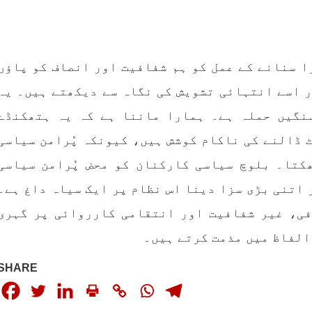
ا سنانے کے عمل کو ہم شفافیت اور انصاف کو پاؤں
 اسے انتہائی تشویش کی نگاہ سے دیکھتے ہیں۔ یہ
نگیں حملہ ہے۔ ہمارا ماننا ہے کہ یہ ہتھکنڈے
 ڈالنے کی ناکام کوشش ہیں، کیونکہ پُرامن سیاسی
کتا۔ بلوچ سیاسی کارکنان کو محض پُرامن سیاسی
اتنی بڑی سزا دینا اس نظام پر ایک سیاہ داغ ہے۔
فی، غیر شفافیت اور انتقامی کارروائی پر گہری
الفاظ میں مذمت کرتے ہیں۔
SHARE