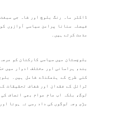
تحریر
ممالک اپنے دشمنوں کی شکست و
ممبر 
ریخت کے لیے یہی حکمتِ عملی
کسی ب
اپنائے
طریق
ڈاکٹر ماہ رنگ بلوچ اور شاہ جی سبغت 
پہنچ
SHARE
تجربہ
یے ۔ت
فیصلہ سنانا پرامن سیاسی آوازوں کو 
مذمت کرتے ہیں۔
بلوچستان میں سیاسی کارکنان کو عرصہ د
خبریں
بند، ہراسانی اور مختلف ادوار میں حک
کئی طرح کے ہتھکنڈے شامل ہیں۔ بلوچ
ٹرائل کے فقدان اور شفاف تحقیقات کے 
1592 VIEWS
جون 3, 2023
EWS
لوگ، بلکہ اب عام عوام بھی انصاف کی 
تیسرا کونسل سیشن 17،16 اور
18 جون کو کوئٹہ میں منعقد کیا
مع
بڑی وجہ لوگوں کی داد رسی نہ ہونا اور
جائے گا،بلوچ اسٹوڈنٹس ایکشن
گم