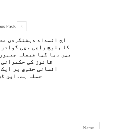
ous Posts
آج انسداد دہشتگردی عد
کا بلوچ راجی مچی گوادر 
میں دیا گیا فیصلہ جمہور
قانون کی حکمرانی 
انسانی حقوق پر ایک ک
حملہ ہے۔این ڈی