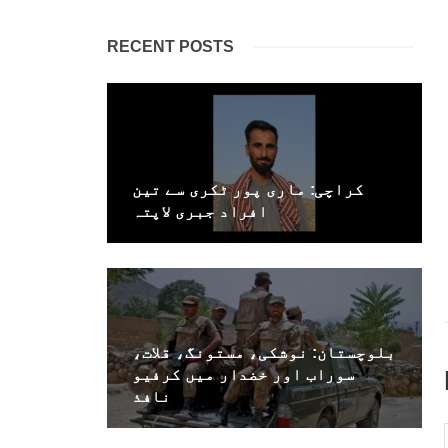
RECENT POSTS
کراچی: ماری پور ٹکری سے تین
افراد جبری لاپتہ
بلوچستان: نوشکی، مستونگ، قلات،
سوراب اور خضدار میں کرفیو
نافذ