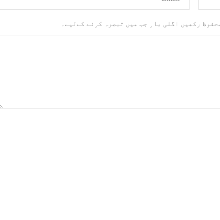
محفوظ رکھیں اگلی بار جب میں تبصرہ کرنے کےلیے۔