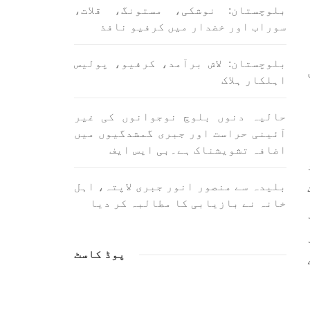
ت کی
بلوچستان: نوشکی، مستونگ، قلات،
پیروکاروں کو جگایا وہیں
ستان
آزادی پسند اور باشعور بلوچ
سوراب اور خضدار میں کرفیو نافذ
رین
کی مضبوط مزاحمت نے ریاست
ضرور
ن کے
SHARE
اکار
بلوچستان: لاش برآمد، کرفیو، پولیس
اہلکار ہلاک
SHA
حالیہ دنوں بلوچ نوجوانوں کی غیر
آئینی حراست اور جبری گمشدگیوں میں
اضافہ تشویشناک ہے۔بی ایس ایف
ن
بلوچستان
بلیدہ سے منصور انور جبری لاپتہ، اہل
خانہ نے بازیابی کا مطالبہ کر دیا
1694 VIEWS
جون 9, 2023
پوڈ کاسٹ
 بخش
بلوچستان میں نوجوانوں کی
دالت
ماورائے آئین گمشدگیاں تسلسل
 غیر
کے ساتھ جاری ہیں۔ مرکزی