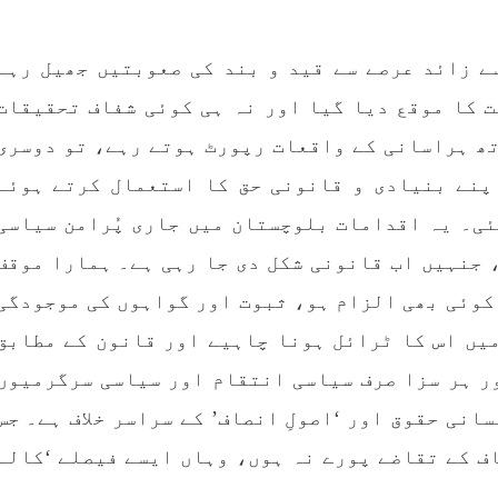
بلوچ وومن فورم
انسانی اور غیر قانونی
 شال: بلوچ وومن فورم کے
کابینہ، بلا مقابلہ
ے زائد عرصے سے قید و بند کی صعوبتیں جھیل رہے
بلوچ اسٹوڈنٹس فرنٹ ب
ائزر بانک شلی ، ڈپٹی
اسٹوڈنٹس فرنٹ کے مر
ائزر بانک حنیفہ بلوچ
ترجمان نے اپنے جاری ک
 کا موقع دیا گیا اور نہ ہی کوئی شفاف تحقیقات
 ہوئی۔ مرکزی ممبر بانک
بیان میں کہا کہ سخی بخش 
، شہناز بلوچ، ہانی بلوچ
تھ ہراسانی کے واقعات رپورٹ ہوتے رہے، تو دوسری
انہ بلوچ، رقیہ بلوچ
بجے کے قریب گھر سے کیچ ب
SHARE
جاتے
پنے بنیادی و قانونی حق کا استعمال کرتے ہوئے
RE
ئی۔ یہ اقدامات بلوچستان میں جاری پُرامن سیاسی
 جنہیں اب قانونی شکل دی جا رہی ہے۔ ہمارا موقف
 کوئی بھی الزام ہو، ثبوت اور گواہوں کی موجودگی
یں اس کا ٹرائل ہونا چاہیے اور قانون کے مطابق
ر ہر سزا صرف سیاسی انتقام اور سیاسی سرگرمیوں
انی حقوق اور ‘اصولِ انصاف’ کے سراسر خلاف ہے۔ جس
ف کے تقاضے پورے نہ ہوں، وہاں ایسے فیصلے ‘کالے