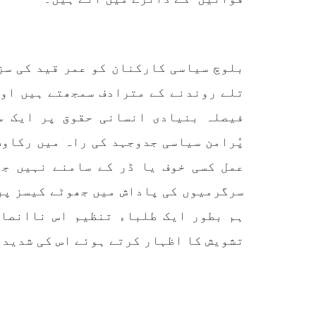
بلوچ سیاسی کارکنان کو عمر قید کی سز
تلے روندنے کے مترادف سمجھتے ہیں اور
فیصلہ بنیادی انسانی حقوق پر ایک س
پُرامن سیاسی جدوجہد کی راہ میں رکاوٹ
عمل کسی خوف یا ڈر کے سامنے نہیں جھ
سرگرمیوں کی پاداش میں جھوٹے کیسز پر 
ہم بطور ایک طلباء تنظیم اس ناانصا
تشویش کا اظہار کرتے ہوئے اس کی شدید 