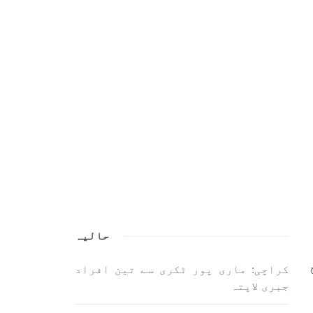
اسی لیے ہے کہ “تشکیل
ے ان
SHARE
ں جو
SHA
ن
بلوچستان
مضامین
1706 VIEWS
جون 3, 2023
حالیہ
لانے
کہانی یہیں ختم ہوتی ہے۔ حانی
 ادا
بلوچ
کراچی: ماری پور ٹکری سے تین افراد
ل ہے
تحریر: حانی بلوچ بلوچستان
جبری لاپتہ
جہاں جبر مسلسل نے ایک طرف تو
بلوچ
بلوچ قوم کے ان سوئے ہوئے یا
مطالعہ پاکستان کے