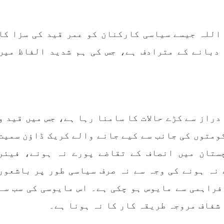
،سلیم جالب بلوچ سابق
پاکستان کی پنجابی ریاس
سینٹرل کمیٹی بی ایس او۔
فوجی سرپرستی میں بلوچ
ھی کام کو کرنے اسے صحیح
میں مظالم کے تازہ ت
ے سے پائے تکیمل تک
دردناک واقعے سے دنیا 
اللہ جیسے سیاسی کارکنان کو عمر قید کی سزا کا
انے کے لئے توانائی،و
چونک گئی ہوگی۔ ضلع آوارا
 کے ملاپ سے انکار ناممکن
علاقے گشکور میں ایک رض
جربہ تربیت
خاتون ٹیچر نجمہ بلوچ نے
دبانے کے مترادف ہے، جس کی ہم شدید الفاظ میں
RE
SHARE
راز سے کڑے حالات کا سامنا رہا ہے، جس میں قید و
بلوچستان
بلوچستا
ومتوں کی جانب سے کیے جانے والے کریک ڈاؤن سمیت
ستان میں انصاف کے تقاضے پورے نہ ہونے، فیئر
نہ ہونے کی وجہ سے نہ صرف سیاسی طور پر باشعور
1714 VI
جون 7, 2023
1687 VIEWS
جون 7, 2023
فراہمی سے مایوس ہو چکی ہے۔ اس مایوسی کی سب سے
بلوچستان میں خواتین کو
تنظیم کے سینئر کارکن سخی
اشرتی مسائل کے بعد جبری
بلوچ کو ماورائے ع
 شفاف مروجہ طریقہ کار کا نہ ہونا ہے۔
شدگیوں کا بھی سامنا ہے-
گرفتار کرکے لاپتہ کرنا