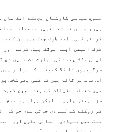
کمیٹی
بلوچ اسٹوڈنٹس ایکشن کمیٹی
کوئٹہ
کے مرکزی ترجمان نے اپنے جاری
نئی 
بلوچ سیاسی کارکنان پچھلے ایک سال س
کردہ بیان میں کہا ہے کہ
آرگن
تنظیم کا تیسرا مرکزی کونسل
آرگن
ہیں، جہاں نہ تو انہیں منصفانہ سماعت
سیشن بیاد شہید صبا دشتیاری
منتخب
بنام صورت خان مری اور میر
زکیہ 
کرائی گئی۔ ایک طرف جیل میں ان کے سا
محمد علی تالپور
، فرز
SHARE
طرف انہیں اپنا موقف پیش کرنے اور ا
اپنی وکلا چننے کی اجازت تک نہیں دی گ
سرگرمیوں کا گلا گھوٹنے کے برابر ہیں،
اس بات پر قائم ہیں کہ کسی بھی شخص پر
میں شفاف تحقیقات کے بعد اوپن کورٹ م
سزا ہونی چاہیے۔ لیکن یہاں ہر قدم او
کو روکنے کے لیے دی جاتی ہے، جو کہ انس
ملک میں بنیادی انسانی حقوق اور انصا
قوانین’ کے دائرے میں آتے ہیں۔