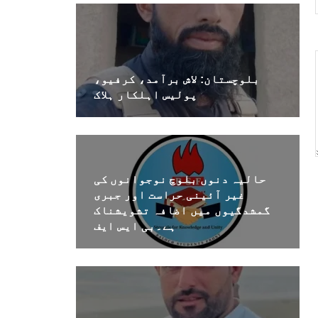
بلوچستان: لاش برآمد، کرفیو،
پولیس اہلکار ہلاک
حالیہ دنوں بلوچ نوجوانوں کی
غیر آئینی حراست اور جبری
گمشدگیوں میں اضافہ تشویشناک
ہے۔بی ایس ایف