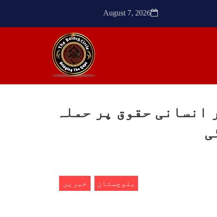
ٹیچر
ترجمان نے کہا گزشتہ دنوں
کشی
بلوچستان کے علاقے آواران میں
August 7, 2026
 کے
نجمہ بلوچ ولد دل سرد
ک کی
SHARE
SHA
 انسانی حقوق پر حملہ
ن
مضامین
ی
1772 VIEWS
مئی 30, 2023
- دی
جنگ کی جدلیات – مہر جان
سرکل
جنگ کی جدلیات تحریر:-مہر جان
بلوچستان
خبریں
یہاں بے اعتمادی کو خدا حافظ
فراد
کہا جاۓ اور بزدلی کو دفن کیا
ایشو
جاۓ ، گوہٹے مجادلہ (ٹکراؤ)
ش ہے
وحدت پیدا کرتا ہے۔ جنگ عام
 کے