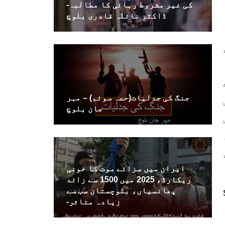
کی غیر مشروط رہائی کا مطالبہ-
ڈاکٹر نائلہ قادری بلوچ
جنگ کی جدلیات(حصہ سوئم) – مہر
جان بلوچ
ایران میں سزائے موت کا خونی
ریکارڈ، 2025 میں 1500 سے زائد
پھانسیاں، بلوچستان سب سے
زیادہ متاثر-