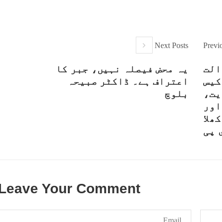
Next Posts
Previ
الت
یہ محض فیصلہ نہیں، جبر کا
کیس
اعتراف ہے۔ ڈاکٹر صبیحہ
یت،
بلوچ
اور
ھلا
 پی
Leave Your Comment