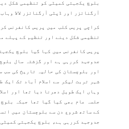
بلوچ یکجہتی کمیٹی کو تنظیمی شکل دین
آفیشل سیکریٹ ایکٹ کے عام
کردیا
شہریوں پر استعمال کی سخت
پاکست
مخالفت کرتے ہوئے کہا ہے کہ
آرگنائزر اور ڈپٹی آرگنائزر لالا وہاب
علاقے
پہلے بھی جن شہریوں پر اِن
ایکٹ کے تحت
کراچی پریس کلب میں پریس کانفرنس کرت
SHARE
تنظیمی شکل دینے اور تنظیم کے پہلے مر
پریس کانفرنس میں کہا گیا بلوچ یکجہتی
جدوجہد کررہی ہے اور گزشتہ سال بلوچ 
مضامین
اور بلوچستان کی حالیہ تاریخ کی سب سے
شہر تربت لیکر سے اسلام آباد تک ایک ط
وہاں ایک طویل دھرنا دیا تھا اور اسلا
1863 VIEWS
مئی 31, 2023
EWS
جلسہ عام بھی کیا گیا تھا جبکہ بلوچ 
اور کہانی ختم ہوتی ہے – گہور
ن
مینگل
کے ساتھ شروع دن سے بلوچستان میں انسا
اور کہانی ختم ہوتی ہے! تحریر
: گہور مینگل نفسیاتی جنگ ایک
جدوجہد کررہی ہے، بلوچ یکجہتی کمیٹی ا
آزمودہ اور کارآمد ہتھیار
ہے۔ دنیا کے اکثر طاقت ور