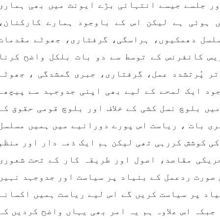
،سلیم جالب بلوچ سابق
پاکستان کی پنجابی ریاس
ور جلسے جیسے انتہائی بڑے ایونٹ میں بھی ہماری
سینٹرل کمیٹی بی ایس او۔
فوجی سرپرستی میں بلوچ
ھی کام کو کرنے اسے صحیح
میں مظالم کے تازہ ت
ں ہوئی ہے لیکن اس کے باوجود ہمارے کارکنان،
ے سے پائے تکیمل تک
دردناک واقعے سے دنیا 
انے کے لئے توانائی،و
چونک گئی ہوگی۔ ضلع آوارا
سلسل دھمکیوں، ہراسگی، گرفتاری، جھوٹے مقدمات
 کے ملاپ سے انکار ناممکن
علاقے گشکور میں ایک رض
جربہ تربیت
خاتون ٹیچر نجمہ بلوچ نے
یس کانفرنس کے توسط سے دو بات بلکل واضح کرنا
RE
SHARE
تر پُرتشدد عمل، گرفتاری، جبری گمشدگی ، جھوٹے
ود ایک لمحے کے لیے بھی اپنی جدوجہد سے پیچھے
یں بلوچ نسل کشی کے خلاف اور بلوچ قومی حقوق کے
ری بات ، ریاست اس پورے دورانیے میں ہمیں مسلسل
بلوچستان
بلوچستا
کی کوشش کررہی تھی لیکن ہم ایک ذمہ دار اور منظم
ریکی مقاصد، اصول اور طریقہ کار کے تحت شعوری
1713 VI
جون 7, 2023
1685 VIEWS
جون 7, 2023
 صورت ردعمل کے بنیاد پر سیاست اور جدوجہد نہیں
بلوچستان میں خواتین کو
تنظیم کے سینئر کارکن سخی
یاد پر سیاست کریں گے اس لیے ریاست ہمیں اکسانے
اشرتی مسائل کے بعد جبری
بلوچ کو ماورائے ع
جبکہ اس علاوہ ہم یہ امر بھی یہاں واضح کردیں کہ
شدگیوں کا بھی سامنا ہے-
گرفتار کرکے لاپتہ کرنا