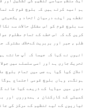
ایک منظم سیاسی تنظیم کی تشکیل اور قو
ہم امید کرتے ہیں کہ بلوچ قوم کے تمام
نقطے پر اپنے درمیان اتحاد و یکجہتی پ
سے بلوچ قوم کو اس مشکل حالات سے نکال
کریں گے کہ اس خطے کے تمام مظلوم عوا
ظلم ، جبر اور بربریت کےخلاف مشترکہ ج
انہوں نے کہا کہ ​​جیسا کہ آپ جانتے ہ
تحریک جاری ہے اور اسی سلسلے میں جولائ
اعلان کیا گیا ہے جس میں تمام بلوچ عل
ہونگے، وہاں بلوچ قومی اجتماع ہوگا ج
دنوں میں میڈیا کے ذریعے کیا جائے گا
کمیٹی کے کارکنان ، ہمدوروں اور بل
تیاریوں کے لیے تنظیم کے مرکز کی جانب