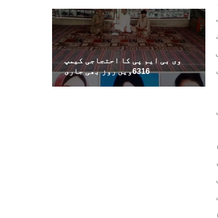
وی بی ایم پی کا احتجاجی کیمپ
6316ویں روز بھی جاری