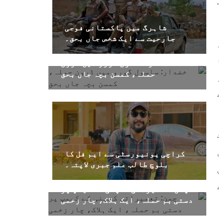
شاہرگ میں پاکستانی فوجی
جارحیت سے ایک شخص جاں بحق۔
خضدار: ساسول گورو میں ڈرون
حملہ، کمسن بچہ جاں بحق
کراچی یونیورسٹی سے ایم فل کا
بلوچ طالب علم جبری لاپتہ۔
چمن: تعمیراتی کمپنی کے کیمپ پر
دستی بم حملہ، ایک ہلاک، چار زخمی