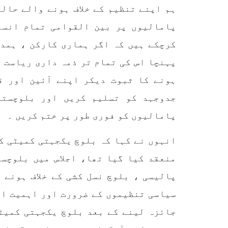
کمیٹی
ہم اپنے تنظیم کے خلاف ہونے والے حالی
بلوچ اسٹوڈنٹس ایکشن کمیٹی
کوئٹہ
پامالیوں پر بین القوامی تمام انسا
کے مرکزی ترجمان نے اپنے جاری
نئی 
کردہ بیان میں کہا ہے کہ
آرگن
تنظیم کا تیسرا مرکزی کونسل
آرگن
کرچکے ہیں کہ اگر ہماری کارکن ، ہمد
سیشن بیاد شہید صبا دشتیاری
منتخب
بنام صورت خان مری اور میر
زکیہ 
پہنچا اس کی تمام تر ذمہ داری ریاست پ
محمد علی تالپور
، فرز
SHARE
ہونے کا ثبوت دیکر اپنے آئین اور ق
جدوجہد کو تسلیم کریں اور بلوچستا
پامالیوں کو فوری طور پر ختم کریں ۔
انہوں نے کہا کہ ​​بلوچ یکجہتی کمیٹی 
منعقد کیا گیا تھا، اجلاس میں بلوچس
پالیسی ، بلوچ نسل کشی کے خلاف ہونے 
سیاسی تنظیموں کے ضرورت اور اہمیت او
جائزہ لینے کے بعد بلوچ یکجہتی کمیٹ