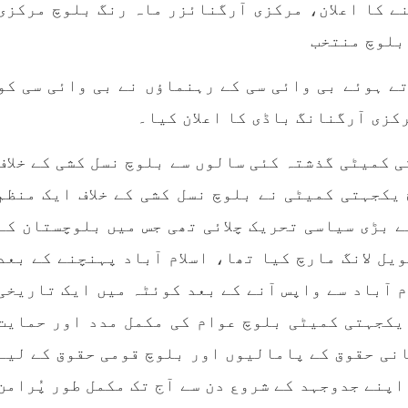
ے کا اعلان، مرکزی آرگنائزر ماہ رنگ بلوچ مرکزی
 ہے۔ تفصیلات کے مطابق
خاندانوں کی آواز دنیا ک
انی فورسز نے بلیدہ کے
تمام اداروں تک پہنچای
 بلوچ منتخب
 میناز ڈن سر میں چھاپہ
فیصلہ
RE
SHARE
ے ہوئے بی وائی سی کے رہنماؤں نے بی وائی سی کو
کزی آرگنانگ باڈی کا اعلان کیا۔
 کمیٹی گذشتہ کئی سالوں سے بلوچ نسل کشی کے خلاف
یکجہتی کمیٹی نے بلوچ نسل کشی کے خلاف ایک منظم
مضامین
بلوچستان
مضامی
 بڑی سیاسی تحریک چلائی تھی جس میں بلوچستان کے
ویل لانگ مارچ کیا تھا، اسلام آباد پہنچنے کے بعد
م آباد سے واپس آنے کے بعد کوئٹہ میں ایک تاریخی
1977 VI
جون 2, 2023
1786 VIEWS
جون 2, 2023
یکجہتی کمیٹی بلوچ عوام کی مکمل مدد اور حمایت
وجوانوں کی سیاسی شراکت
شہید نجمہ بلوچ کو انصاف د
داری کی اہمیت اور بلوچ
کے لئے عالمی ادارے کردار
نی حقوق کے پامالیوں اور بلوچ قومی حقوق کے لیے
نوجوانوں کے عدم شرکت کی
کریں پاکستانی ریاست قات
پنے جدوجہد کے شروع دن سے آج تک مکمل طور پُرامن
وجوہات ۔ سلیم جالب بلوچ
۔ واجہ صدیق آزاد 