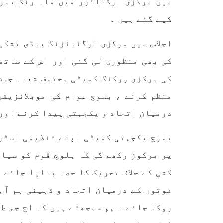
میں مرکزی آرگنائزر میں ماہ رنگ بلوچ
کیے گئے ہیں ۔
اجلاس میں مرکزی آرگنائزنگ باڈی تشکی
کی بھی منظوری لی گئی اور اس کے ساتھ
کی مرکزی ورکنگ کمیٹی مختلف شعبہ جات 
منظم کرنے ، بلوچ عوام کی موبلائزیشن
درمیان اتحاد و یکجہتی پیدا کرنے اور 
بلوچ یکجہتی کمیٹی اپنے تنظیمی اسٹری
پر مرکوز رکھے گی کہ بلوچ قوم کو سیاس
کشی کے خلاف تحریک کا حصہ بنایا جائے 
قوتوں کے درمیان اتحاد و ذہینی ہم آہ
روکا جائے ۔ ہم سمجھتے ہیں کہ آج جس طر