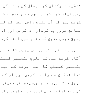
تنظیم کارکنان کو ارسال کی جائے گی او
بھی تیار کیا گیا ہے جس کو بہت جلد شائ
کرتے ہیں کہ آپ بلوچ راجی مُچی کے لی
مطابق ضرور وہ کردار اداکریں اور اس 
بلوچ قومی حقوق کے دفاع میں اپنا کردا
انہوں نے کہا کہ ہم اس پریس کانفرنس
آگاہ کرتے ہیں کہ بلوچ یکجہتی کمیٹی
یکجہتی کمیٹی کا حصہ ہونے کے لیے 
نمائندگان سے رابطے کریں اور اس کے ع
اپیل کرتے ہیں وہ بلوچ یکجہتی کمیٹی ک
کی مدد کرکے اپنی قومی ذمہ داریوں کو 