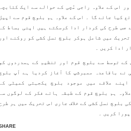
ر اس کے علاوہ راجی مُچی کے حوالے سے ایک کتابچہ
ع کیا جائے گا ۔ اس کے علاوہ ہم بلوچ قوم سے اپیل
ے جس طرح کی کردار ادا کرسکتے ہیں اپنی بساط کے
تحریک میں شامل ہوکر بلوچ نسل کشی کو روکنے اور
ر ادا کریں ۔
 کے توسط سے بلوچ قوم اور تنظیم کے ہمدردوں کو
 نے باقاعدہ ممبرشپ کا آغاز کردیا ہے آپ بلوچ
اپنے علاقے میں موجود بلوچ یکجہتی کمیٹی کے
لاوہ ہم بلوچ قوم کے طبقہ ہائے فکر کے لوگوں سے
ی بلوچ نسل کشی کے خلاف جاری اس تحریک میں ہر طرح
پورا کریں ۔
SHARE