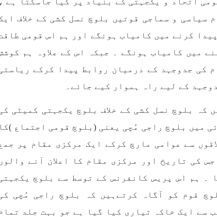
می اتحاد و یکجہتی کے بنیاد پر کیا جاسکتا ہے ،
 سیاسی و سماجی قوتیں بلوچ نسل کشی کے خلاف ایک
یدا کرنے میں کامیاب ہونگے اور ہم اس قومی طاقت
نے میں کامیاب ہونگے ۔ جبکہ اس کے علاوہ ہم کوشش
م کی جدوجہد کے درمیان روابط پیدا کرکے ریاستی
دوجہد کے لیے راہ ہموار کیے جائے۔
یں کہ بلوچ نسل کشی کے خلاف بلوچ یکجہتی کمیٹی کی
ی میں بلوچ راجی مُچی یعنی (بلوچ قومی اجتماع )کا
اقوں سے عوامی مارچ کرکے ایک مرکزی مقام پر جمع
س کی تاریخ اور مرکزی مقام کا اعلان آنے والوں
 ۔ ہم اس پریس کانفرنس کے توسط سے بلوچ یکجہتی
وچ قوم کو آگاہ کرتےہیں کہ بلوچ راجی مُچی کی
 سے ایک خاکہ تیاری کیا گیا ہے جو بہت جلد تمام