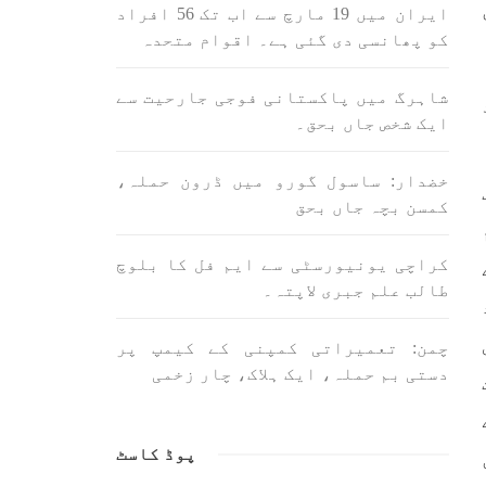
اسی لیے ہے کہ “تشکیل
ایران میں 19 مارچ سے اب تک 56 افراد
ے ان
SHARE
ں جو
کو پھانسی دی گئی ہے۔ اقوام متحدہ
SHA
شاہرگ میں پاکستانی فوجی جارحیت سے
ایک شخص جاں بحق۔
خضدار: ساسول گورو میں ڈرون حملہ،
کمسن بچہ جاں بحق
ن
بلوچستان
مضامین
کراچی یونیورسٹی سے ایم فل کا بلوچ
طالب علم جبری لاپتہ۔
چمن: تعمیراتی کمپنی کے کیمپ پر
1703 VIEWS
جون 3, 2023
دستی بم حملہ، ایک ہلاک، چار زخمی
لانے
کہانی یہیں ختم ہوتی ہے۔ حانی
 ادا
بلوچ
ل ہے
تحریر: حانی بلوچ بلوچستان
پوڈ کاسٹ
جہاں جبر مسلسل نے ایک طرف تو
بلوچ
بلوچ قوم کے ان سوئے ہوئے یا
مطالعہ پاکستان کے