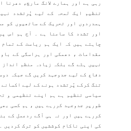
تحریر
رہی ہے اور ہمارے لانگ مارچ، دھرنا ا
ممالک اپنے دشمنوں کی شکست و
ممبر 
ریخت کے لیے یہی حکمتِ عملی
کسی ب
تنظیم ایک لمحہ کے لیے پُرتشدد نہی
اپنائے
طریق
پہنچ
SHARE
ہمدردوں اور تحریک کے ساتھیوں کو م
تجربہ
یے ۔ت
اور تشدد کا سامنا ہے ۔ آج ہم اس پر
چاہتے ہیں کہ ایک ہم ریاست کے تمام 
مقدامات ، دھمکی اور ہراسگی کے باوج
نہیں ہٹے گے بلکہ زیادہ منظم انداز م
دفاع کے لیے جدوجہد کریں گے جبکہ دوس
خبریں
تنگ کرکے پُرتشدد ہونے کے لیے اکسانے 
سیاسی تنظیم ہے ہم اپنے تنظیمی و تح
1588 VIEWS
جون 3, 2023
EWS
طورپر جدوجہد کررہے ہیں ، ہم کسی بھی
تیسرا کونسل سیشن 17،16 اور
کررہے ہیں اور نہ ہی آگے ردعمل کے بن
18 جون کو کوئٹہ میں منعقد کیا
مع
کی اپنی ناکام کوششیں کو ترک کردیں ۔ 
جائے گا،بلوچ اسٹوڈنٹس ایکشن
گم