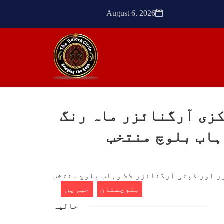
ٹیچر
ترجمان نے کہا گزشتہ دنوں
کشی
بلوچستان کے علاقے آواران میں
August 6, 2026
 کے
نجمہ بلوچ ولد دل سرد
ک کی
SHARE
SHA
کزی آرگنائزر ماہ رنگ
ن
مضامین
ہاب بلوچ منتخب
1771 VIEWS
مئی 30, 2023
- دی
جنگ کی جدلیات – مہر جان
سرکل
جنگ کی جدلیات تحریر:-مہر جان
بلوچستان
خبریں
یہاں بے اعتمادی کو خدا حافظ
فراد
کہا جاۓ اور بزدلی کو دفن کیا
حالیہ
ایشو
جاۓ ، گوہٹے مجادلہ (ٹکراؤ)
ش ہے
وحدت پیدا کرتا ہے۔ جنگ عام
 کے