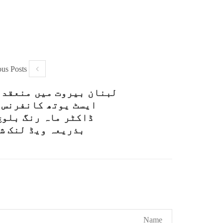
ous Posts
لبنان بیروت میں منعقد 
ایسٹ یوتھ کانفرنس 
ڈاکٹر ماہ رنگ بلوچ
بذریعہ ویڈ لنک ش