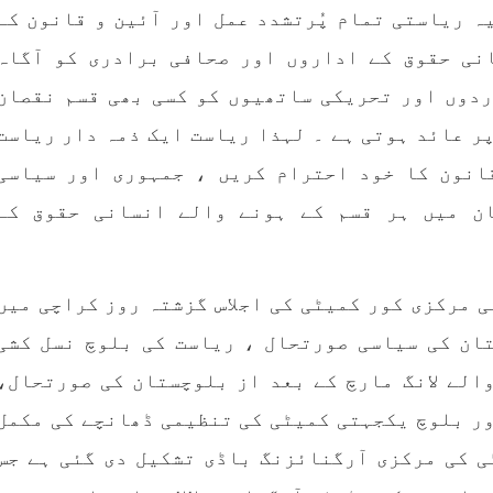
بلوچ وومن فورم
انسانی اور غیر قانونی
ہ ریاستی تمام پُرتشدد عمل اور آئین و قانون کے
 شال: بلوچ وومن فورم کے
نی حقوق کے اداروں اور صحافی برادری کو آگاہ
کابینہ، بلا مقابلہ
بلوچ اسٹوڈنٹس فرنٹ ب
ائزر بانک شلی ، ڈپٹی
اسٹوڈنٹس فرنٹ کے مر
ائزر بانک حنیفہ بلوچ
ردوں اور تحریکی ساتھیوں کو کسی بھی قسم نقصان
ترجمان نے اپنے جاری ک
 ہوئی۔ مرکزی ممبر بانک
بیان میں کہا کہ سخی بخش 
، شہناز بلوچ، ہانی بلوچ
ر عائد ہوتی ہے ۔ لہذا ریاست ایک ذمہ دار ریاست
انہ بلوچ، رقیہ بلوچ
بجے کے قریب گھر سے کیچ ب
SHARE
انون کا خود احترام کریں ، جمہوری اور سیاسی
جاتے
RE
ن میں ہر قسم کے ہونے والے انسانی حقوق کے
کی مرکزی کور کمیٹی کی اجلاس گزشتہ روز کراچی میں
تان کی سیاسی صورتحال ، ریاست کی بلوچ نسل کشی
والے لانگ مارچ کے بعد از بلوچستان کی صورتحال،
ر بلوچ یکجہتی کمیٹی کی تنظیمی ڈھانچے کی مکمل
ی کی مرکزی آرگنائزنگ باڈی تشکیل دی گئی ہے جس