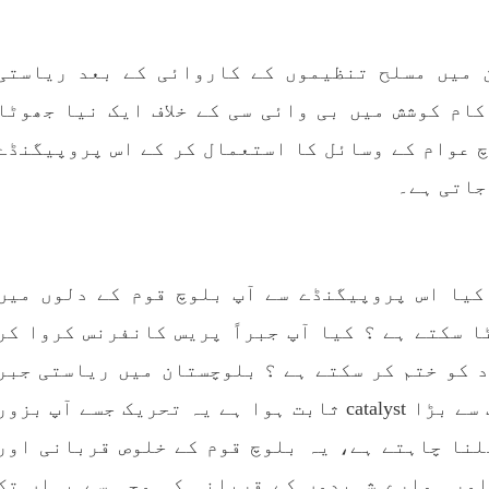
 میں مسلح تنظیموں کے کاروائی کے بعد ریاستی
ام کوشش میں بی وائی سی کے خلاف ایک نیا جھوٹا
 عوام کے وسائل کا استعمال کر کے اس پروپیگنڈے
جاتی ہے۔
کیا اس پروپیگنڈے سے آپ بلوچ قوم کے دلوں میں
 سکتے ہے ؟ کیا آپ جبراً پریس کانفرنس کروا کر
د کو ختم کر سکتے ہے ؟ بلوچستان میں ریاستی جبر
بلوچ قومی شناخت کے جدوجہد میں کے سب سے بڑا catalyst ثابت ہوا ہے یہ تحریک جسے آپ بزو
hard S کے زریعے کچھلنا چاہتے ہے، یہ بلوچ قوم کے خلوص قربانی اور
اور ہمارے شہیدوں کے قربانی کی وجہ سے یہاں تک