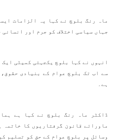
تحریر
ممالک اپنے دشمنوں کی شکست و
ممبر 
ریخت کے لیے یہی حکمتِ عملی
کسی ب
اپنائے
طریق
ماہ رنگ بلوچ نے کہا یہ الزامات ایسی
پہنچ
SHARE
تجربہ
جہاں سیاسی اختلاف کو جرم اور انسانی 
یے ۔ت
انہوں نے کہا بلوچ یکجہتی کمیٹی ایک ع
سے اب تک بلوچ عوام کے بنیادی حقوق، 
خبریں
ہے۔
1593 VIEWS
جون 3, 2023
EWS
ڈاکٹر ماہ رنگ بلوچ نے کہا ہے ہمار
تیسرا کونسل سیشن 17،16 اور
ماورائے قانون گرفتاریوں کا خاتمہ ہو
18 جون کو کوئٹہ میں منعقد کیا
مع
جائے گا،بلوچ اسٹوڈنٹس ایکشن
گم
وسائل پر بلوچ عوام کے حق کو تسلیم کی