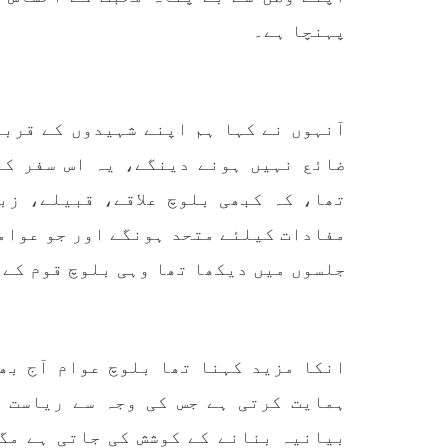
پہنچا ہے۔
آنہوں نے کہا ہم اپنے شہیدوں کے قربا
ضائع نہیں ہونے دینگے، یہ اس سفر کے
تھا، کہ کبھی بلوچ علاقے، قبیلے، زب
مفادات کیلئے متحد ہونگے اور جو عوامی
جلسوں میں دیکھا تھا وہی بلوچ قوم کے 
انکا مزید کہنا تھا بلوچ عوام آج بھ
ہمایت کرتی ہے جس کی وجہ سے ریاست 
بیانیہ بنانے کے کوشش کی جاتی ہے مگ