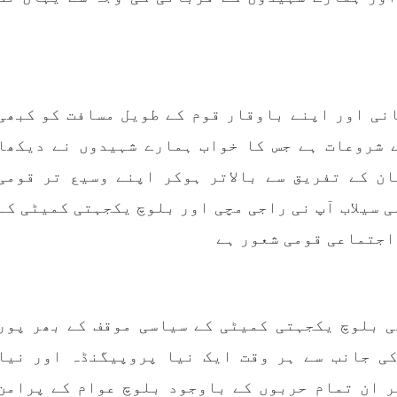
نی اور اپنے باوقار قوم کے طویل مسافت کو کبھی
 شروعات ہے جس کا خواب ہمارے شہیدوں نے دیکھا
ان کے تفریق سے بالاتر ہوکر اپنے وسیع تر قومی
 سیلاب آپ نی راجی مچی اور بلوچ یکجہتی کمیٹی کے
اجتماعی قومی شعور ہے
ی بلوچ یکجہتی کمیٹی کے سیاسی موقف کے بھر پور
کی جانب سے ہر وقت ایک نیا پروپیگنڈہ اور نیا
ر ان تمام حربوں کے باوجود بلوچ عوام کے پرامن