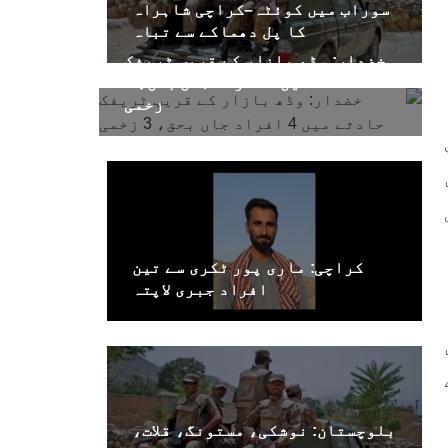
سوراب میں کوئٹہ–کراچی شاہراہ
کا پل دھماکے سے تباہ
خضدار: وڈھ بازار کے قریب ٹریفک
حادثے میں 4 افراد جاں بحق، 3
زخمی
کراچی: ماری پور ٹکری سے تین
افراد جبری لاپتہ
بلوچستان: نوشکی، مستونگ، قلات،