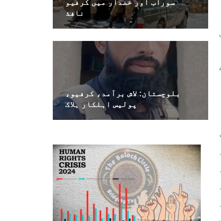
سوراب اور خضدار میں کرفیو
نافذ
بلوچستان: لاش برآمد، کرفیو،
پولیس اہلکار ہلاک
ر