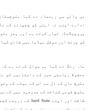
بی وائی سی رہنماء نے کہا بلوچستان
ادارے اپنے نہ اہلی کو چھپانے کے ناک
پروپیگنڈہ تیار کرتے ہے اور پھر بلوچ
کو پرنٹ اور سوشل میڈیا میں شائع کیا 
ماہ رنگ نے کہا ہم سوال کرتے ہے کہ 
محفوظ ریاستی جبر کے داستانوں کو مٹا
بلوچ ماں کے دل سے اس کے بیٹے کے وجو
طاقت اور اپنے tate
اپنے وطن سے بے پناہ محبت کے احساس 