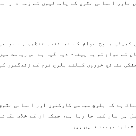
ں جاری انسانی حقوق کے پامالیوں کے زمہ دارانہ
 کمیٹی بلوچ عوام کے نمائندہ تنظیم ہے عوامی
ن کے عوام کو یہ پیغام دیا گیا ہے اس ریاست میں
نگی منافع خوروں کیلئے بلوچ قوم کے زندگیوں کی
ناک ہے کہ بلوچ سیاسی کارکنوں اور انسانی حقوق
ل ہراساں کیا جا رہا ہے، جبکہ ان کے خلاف لگائے
 شواہد موجود نہیں ہیں۔