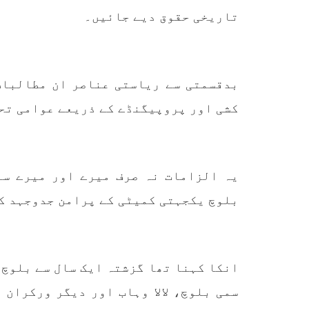
کمیٹی
تاریخی حقوق دیے جائیں۔
بلوچ اسٹوڈنٹس ایکشن کمیٹی
کوئٹہ
کے مرکزی ترجمان نے اپنے جاری
نئی 
کردہ بیان میں کہا ہے کہ
آرگن
تنظیم کا تیسرا مرکزی کونسل
آرگن
سیشن بیاد شہید صبا دشتیاری
منتخب
بنام صورت خان مری اور میر
زکیہ 
بدقسمتی سے ریاستی عناصر ان مطالبات
محمد علی تالپور
، فرز
SHARE
کشی اور پروپیگنڈے کے ذریعے عوامی تحر
یہ الزامات نہ صرف میرے اور میرے سا
بلوچ یکجہتی کمیٹی کے پرامن جدوجہد کو
انکا کہنا تھا گزشتہ ایک سال سے بلوچ
سمی بلوچ، لالا وہاب اور دیگر ورکران 