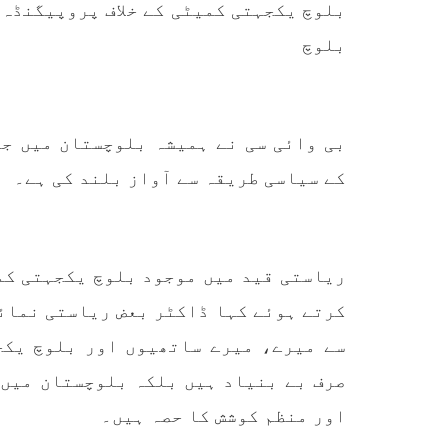
بلوچ یکجہتی کمیٹی کے خلاف پروپیگنڈہ 
آفیشل سیکریٹ ایکٹ کے عام
کردیا
شہریوں پر استعمال کی سخت
پاکست
مخالفت کرتے ہوئے کہا ہے کہ
بلوچ
علاقے
پہلے بھی جن شہریوں پر اِن
ایکٹ کے تحت
SHARE
بی وائی سی نے ہمیشہ بلوچستان میں ج
کے سیاسی طریقہ سے آواز بلند کی ہے۔
مضامین
ریاستی قید میں موجود بلوچ یکجہتی کم
کرتے ہوئے کہا ڈاکٹر بعض ریاستی نمائ
1870 VIEWS
مئی 31, 2023
EWS
سے میرے، میرے ساتھیوں اور بلوچ یکج
اور کہانی ختم ہوتی ہے – گہور
ن
مینگل
صرف بے بنیاد ہیں بلکہ بلوچستان میں 
اور کہانی ختم ہوتی ہے! تحریر
اور منظم کوشش کا حصہ ہیں۔
: گہور مینگل نفسیاتی جنگ ایک
آزمودہ اور کارآمد ہتھیار
ہے۔ دنیا کے اکثر طاقت ور