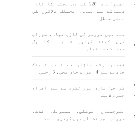
اسی لیے ہے کہ “تشکیل
نصیرآباد: 220 کے وی بجلی کا ٹاور
ے ان
SHARE
ں جو
دھماکے سے تباہ، مختلف علاقوں کی
بجلی معطل
SHA
مند میں فورسز کی گاڑی تباہ، سوراب
میں کوئٹہ–کراچی شاہراہ کا پل
دھماکے سے تباہ
خضدار: وڈھ بازار کے قریب ٹریفک
ن
بلوچستان
مضامین
حادثے میں 4 افراد جاں بحق، 3 زخمی
کراچی: ماری پور ٹکری سے تین افراد
جبری لاپتہ
1709 VIEWS
جون 3, 2023
لانے
کہانی یہیں ختم ہوتی ہے۔ حانی
بلوچستان: نوشکی، مستونگ، قلات،
 ادا
بلوچ
سوراب اور خضدار میں کرفیو نافذ
ل ہے
تحریر: حانی بلوچ بلوچستان
جہاں جبر مسلسل نے ایک طرف تو
بلوچ
بلوچ قوم کے ان سوئے ہوئے یا
مطالعہ پاکستان کے