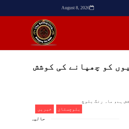
ٹیچر
ترجمان نے کہا گزشتہ دنوں
کشی
بلوچستان کے علاقے آواران میں
August 8, 2026
 کے
نجمہ بلوچ ولد دل سرد
ک کی
SHARE
SHA
وں کو چھپانے کی کوشش
ن
مضامین
1773 VIEWS
مئی 30, 2023
- دی
جنگ کی جدلیات – مہر جان
سرکل
جنگ کی جدلیات تحریر:-مہر جان
بلوچستان
خبریں
یہاں بے اعتمادی کو خدا حافظ
فراد
کہا جاۓ اور بزدلی کو دفن کیا
حالیہ
ایشو
جاۓ ، گوہٹے مجادلہ (ٹکراؤ)
ش ہے
وحدت پیدا کرتا ہے۔ جنگ عام
 کے