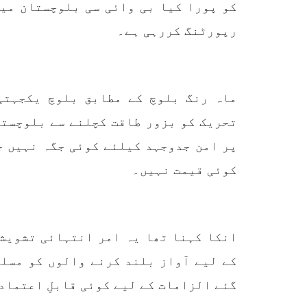
کو پورا کیا بی وائی سی بلوچستان می
رپورٹنگ کررہی ہے۔
ماہ رنگ بلوچ کے مطابق بلوچ یکجہتی
تحریک کو بزور طاقت کچلنے سے بلوچستا
پر امن جدوجہد کیلئے کوئی جگہ نہیں ج
کوئی قیمت نہیں۔
انکا کہنا تھا یہ امر انتہائی تشویش
کے لیے آواز بلند کرنے والوں کو مسلس
گئے الزامات کے لیے کوئی قابلِ اعتماد