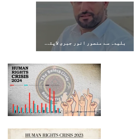
1695 VIEWS
جون 9, 2023
بلوچستان میں نوجوانوں کی ماورائے آئین
بلیدہ سے منصور انور جبری لاپتہ، اہل خانہ نے بازیابی کا مطالبہ کر دیا
گمشدگیاں تسلسل کے ساتھ جاری ہیں۔ مرکزی
ترجمان بی ایس او
بلوچ اسٹوڈنٹس آرگنائزیشن کے مرکزی ترجمان نے
بلوچ شاعر سخی ساوڑ کی جبری گمشدگی پر تشویش کا
اظہار کرتے ہوئے کہا ہے کہ بلوچستان میں
نوجوانوں کی ماورائے آئین گمشدگیاں تسلسل کے
ساتھ جاری ہیں۔
SHARE