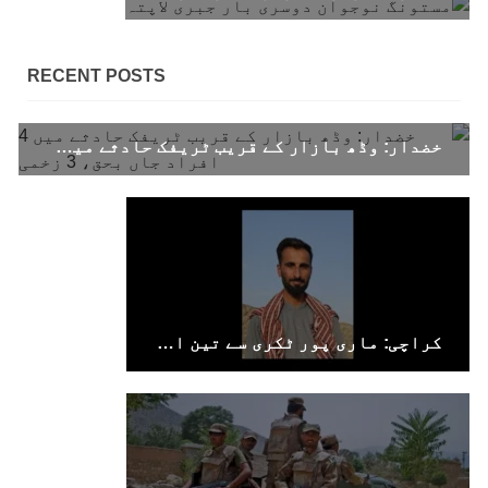
نے اپنے جاری کردہ بیان میں کہا ہے کہ تنظیم کا
تیسرا مرکزی کونسل سیشن بیاد شہید صبا
دشتیاری بنام صورت خان مری اور میر محمد علی
تالپور
RECENT POSTS
SHARE
خضدار: وڈھ بازار کے قریب ٹریفک حادثے میں 4 افراد جاں بحق، 3 زخمی
بلوچستان
1715 VIEWS
جون 7, 2023
بلوچستان میں خواتین کو معاشرتی مسائل کے بعد
کراچی: ماری پور ٹکری سے تین افراد جبری لاپتہ
جبری گمشدگیوں کا بھی سامنا ہے- بلوچ وومن فورم
کوئٹہ شال: بلوچ وومن فورم کے نئی کابینہ، بلا
مقابلہ آرگنائزر بانک شلی ، ڈپٹی آرگنائزر
بانک حنیفہ بلوچ منتخب ہوئی۔ مرکزی ممبر بانک
زکیہ ، شہناز بلوچ، ہانی بلوچ ، فرزانہ بلوچ،
رقیہ بلوچ
SHARE