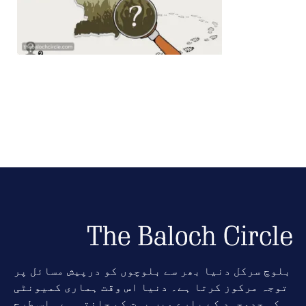
بلوچ سرکل دنیا بھر سے بلوچوں کو درپیش مسائل پر
توجہ مرکوز کرتا ہے۔ دنیا اس وقت ہماری کمیونٹی
کی جدوجہد کے بارے میں بہت کم جانتی ہے۔ اس طرح