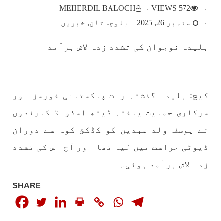
MEHERDIL BALOCH
572 VIEWS
بلوچستان
ستمبر 26, 2025
بلوچستان
خبریں
بلیدہ نوجوان کی تشدد زدہ لاش برآمد
1783 VIEWS
مئی 22, 2023
جبری لاپتہ افراد کی آواز- دی بلوچ سرکل
کیچ: بلیدہ گذشتہ رات پاکستانی فورسز اور
دی بلوچ سرکل جبری لاپتہ افراد کے معاملہ کو ایک
قومی ایشو سمجھتی ہے اور ہماری کوشیش ہے کہ
جبری لاپتہ افرد کے خاندانوں کی آواز دنیا کے ان
سرکاری حمایت یافتہ ڈیتھ اسکواڈ کارندوں
تمام اداروں تک پہنچایں جو فیصلہ
SHARE
نے یوسف ولد عبدین کو کڈکئ کوہ سے دوران
ڈیوٹی حراست میں لیا تھا اور آج اس کی تشدد
زدہ لاش برآمد ہوئی۔
مضامین
SHARE