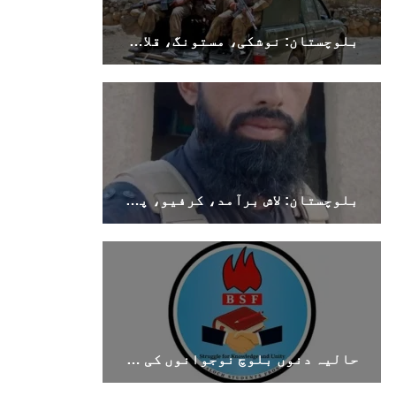
بلوچستان: نوشکی، مستونگ، قلات، سوراب اور خضدار میں کرفیو نافذ
بلوچستان
1688 VIEWS
جون 7, 2023
تنظیم کے سینئر کارکن سخی بخش بلوچ کو ماورائے
بلوچستان: لاش برآمد، کرفیو، پولیس اہلکار ہلاک
عدالت گرفتار کرکے لاپتہ کرنا غیر انسانی اور
غیر قانونی عمل ہے۔
بلوچ اسٹوڈنٹس فرنٹ بلوچ اسٹوڈنٹس فرنٹ کے
مرکزی ترجمان نے اپنے جاری کردہ بیان میں کہا
کہ سخی بخش (سخی ساوڑ ) بلوچ کو گزشتہ روز 6 بجے
کے قریب گھر سے کیچ بازار جاتے
SHARE
حالیہ دنوں بلوچ نوجوانوں کی غیر آئینی حراست اور جبری گمشدگیوں میں اضافہ تشویشناک ہے۔بی ایس ایف
بلوچستان