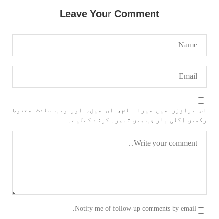
بلوچستان
مضامین
Leave Your Comment
1715 VIEWS
جون 3, 2023
کہانی یہیں ختم ہوتی ہے۔ حانی بلوچ
تحریر: حانی بلوچ بلوچستان جہاں جبر مسلسل نے
ایک طرف تو بلوچ قوم کے ان سوئے ہوئے یا مطالعہ
پاکستان کے پیروکاروں کو جگایا وہیں آزادی
پسند اور باشعور بلوچ کی مضبوط مزاحمت نے
ریاست
اس براؤزر میں میرا نام، ای میل، اور ویب سائٹ محفوظ
SHARE
رکھیں اگلی بار جب میں تبصرہ کرنے کےلیے۔
خبریں
Notify me of follow-up comments by email.
1596 VIEWS
جون 3, 2023