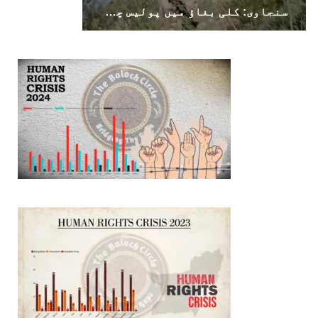
سنجاوی: کلی بغاؤ میں پولیس چوکی بارودی مواد سے تباہ