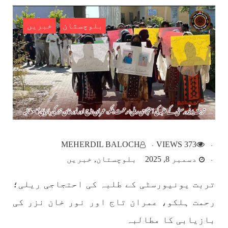
SHARE
بلوچستان
خبریں
بلوچستان
1787 VIEWS
مئی 22, 2023
جبری لاپتہ افراد کی آواز- دی بلوچ سرکل
دی بلوچ سرکل جبری لاپتہ افراد کے معاملہ کو ایک
قومی ایشو سمجھتی ہے اور ہماری کوشیش ہے کہ
MEHERDIL BALOCH
373 VIEWS
جبری لاپتہ افرد کے خاندانوں کی آواز دنیا کے ان
تمام اداروں تک پہنچایں جو فیصلہ
دسمبر 8, 2025
بلوچستان
خبریں
SHARE
تربت یونیورسٹی کے طلبہ کی احتجاجی ریلی؛
رحمت ہلکو، عمران تاج اور نور خان نزر کی
مضامین
بازیابی کا مطالبہ