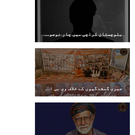
بلوچستان
بلوچستان کراچی میں چار نوجوان جبری گمشدگی کے شکار ہوگئے
1697 VIEWS
جون 9, 2023
بلوچستان میں نوجوانوں کی ماورائے آئین
گمشدگیاں تسلسل کے ساتھ جاری ہیں۔ مرکزی
ترجمان بی ایس او
بلوچ اسٹوڈنٹس آرگنائزیشن کے مرکزی ترجمان نے
بلوچ شاعر سخی ساوڑ کی جبری گمشدگی پر تشویش کا
جبری گمشدگیوں کے خلاف وی بی ایم پی کا احتجاجی کیمپ جاری
اظہار کرتے ہوئے کہا ہے کہ بلوچستان میں
نوجوانوں کی ماورائے آئین گمشدگیاں تسلسل کے
ساتھ جاری ہیں۔
SHARE