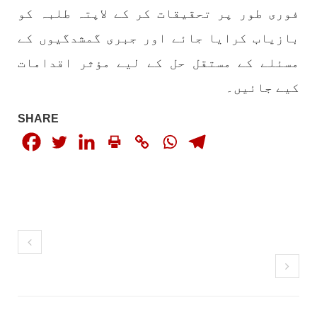
فوری طور پر تحقیقات کر کے لاپتہ طلبہ کو
بازیاب کرایا جائے اور جبری گمشدگیوں کے
بلوچستان
مضامین
مسئلے کے مستقل حل کے لیے مؤثر اقدامات
کیے جائیں۔
SHARE
1795 VIEWS
جون 2, 2023
شہید نجمہ بلوچ کو انصاف دلانے کے لئے عالمی
ادارے کردار ادا کریں پاکستانی ریاست قاتل ہے
۔ واجہ صدیق آزاد بلوچ
پاکستان کی پنجابی ریاست کی فوجی سرپرستی میں
بلوچستان میں مظالم کے تازہ ترین دردناک
واقعے سے دنیا ضرور چونک گئی ہوگی۔ ضلع آواران
کے علاقے گشکور میں ایک رضاکار خاتون ٹیچر نجمہ
بلوچ نے
SHARE