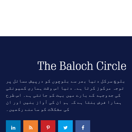
بلوچ سرکل دنیا بھر سے بلوچوں کو درپیش مسائل پر
توجہ مرکوز کرتا ہے۔ دنیا اس وقت ہماری کمیونٹی
کی جدوجہد کے بارے میں بہت کم جانتی ہے۔ اس طرح
ہمارا فرض بنتا ہے کہ ہم ان کی آواز بنیں اور ان
کی مشکلات کو سامنے رکھیں۔