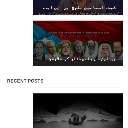
کہدہ اسماعیل بلوچ بی این ایم کے مضبوط نظریاتی کارکن تھے ، وفات پر خراج عقیدت پیش کرتے ہیں۔ بی این ایم
بی این سی بلوچستان کی جلاوطن حکومت کے وزیراعظم کو مکمل تعاون فراہم کرنے کا اعلان کرتی ہے۔ بی این سی
RECENT POSTS