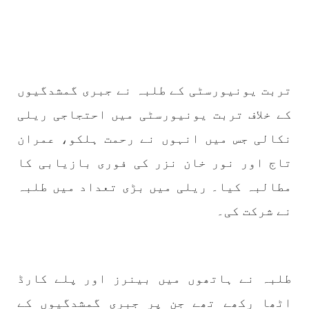
1776 VIEWS
مئی 30, 2023
جنگ کی جدلیات – مہر جان
جنگ کی جدلیات تحریر:-مہر جان یہاں بے اعتمادی
تربت یونیورسٹی کے طلبہ نے جبری گمشدگیوں
کو خدا حافظ کہا جاۓ اور بزدلی کو دفن کیا جاۓ ،
گوہٹے مجادلہ (ٹکراؤ) وحدت پیدا کرتا ہے۔ جنگ
کے خلاف تربت یونیورسٹی میں احتجاجی ریلی
عام اسی لیے ہے کہ “تشکیل
SHARE
نکالی جس میں انہوں نے رحمت ہلکو، عمران
تاج اور نور خان نزر کی فوری بازیابی کا
مطالبہ کیا۔ ریلی میں بڑی تعداد میں طلبہ
مضامین
نے شرکت کی۔
1873 VIEWS
مئی 31, 2023
طلبہ نے ہاتھوں میں بینرز اور پلے کارڈ
اور کہانی ختم ہوتی ہے – گہور مینگل
اٹھا رکھے تھے جن پر جبری گمشدگیوں کے
اور کہانی ختم ہوتی ہے! تحریر : گہور مینگل