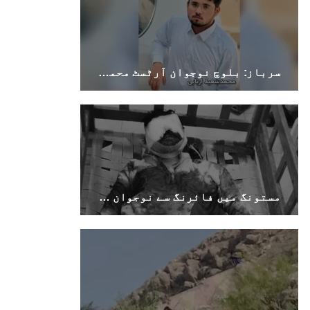
سرباز: بلوچ نوجوان آرٹسٹ محمد سعید اربابی قابض ایرانی فورسز کے ہاتھوں لاپتہ
مستونگ میں فائرنگ سے نوجوان ہلاک، پنجگور سے پانچ لاشیں برآمد