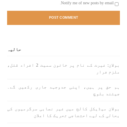
Notify me of new posts by email.
تیسرا کونسل سیشن 17،16 اور 18 جون کو کوئٹہ میں
منعقد کیا جائے گا،بلوچ اسٹوڈنٹس ایکشن کمیٹی
بلوچ اسٹوڈنٹس ایکشن کمیٹی کے مرکزی ترجمان
نے اپنے جاری کردہ بیان میں کہا ہے کہ تنظیم کا
تیسرا مرکزی کونسل سیشن بیاد شہید صبا
دشتیاری بنام صورت خان مری اور میر محمد علی
تالپور
SHARE
حالیہ
بولان: غیرت کے نام پر خاتون سمیت 2 افراد قتل،
بلوچستان
ملزم فرار
ہم حق پر ہیں، اپنی جدوجہد جاری رکھیں گے۔
جیئند بلوچ
1717 VIEWS
جون 7, 2023
بلوچستان میں خواتین کو معاشرتی مسائل کے بعد
بولان میڈیکل کالج میں غیر نصابی سرگرمیوں کی
جبری گمشدگیوں کا بھی سامنا ہے- بلوچ وومن فورم
بحالی کے لیے احتجاجی تحریک کا اعلان
کوئٹہ شال: بلوچ وومن فورم کے نئی کابینہ، بلا
مقابلہ آرگنائزر بانک شلی ، ڈپٹی آرگنائزر