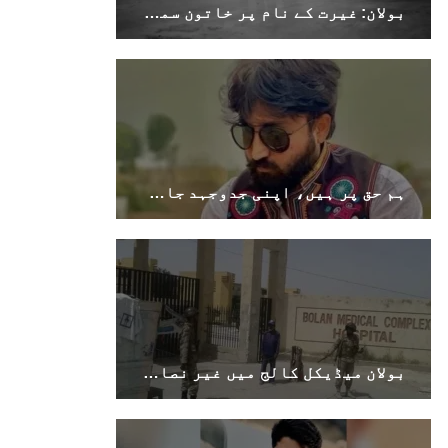
بولان: غیرت کے نام پر خاتون سمیت 2 افراد قتل، ملزم فرار
ہم حق پر ہیں، اپنی جدوجہد جاری رکھیں گے۔ جیئند بلوچ
بولان میڈیکل کالج میں غیر نصابی سرگرمیوں کی بحالی کے لیے احتجاجی تحریک کا اعلان