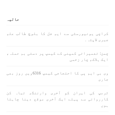
خبریں
حالیہ
کراچی یونیورسٹی سے ایم فل کا بلوچ طالب علم
1586 VIEWS
جون 3, 2023
جبری لاپتہ۔
تیسرا کونسل سیشن 17،16 اور 18 جون کو کوئٹہ میں
منعقد کیا جائے گا،بلوچ اسٹوڈنٹس ایکشن کمیٹی
چمن: تعمیراتی کمپنی کے کیمپ پر دستی بم حملہ،
بلوچ اسٹوڈنٹس ایکشن کمیٹی کے مرکزی ترجمان
ایک ہلاک، چار زخمی
نے اپنے جاری کردہ بیان میں کہا ہے کہ تنظیم کا
تیسرا مرکزی کونسل سیشن بیاد شہید صبا
دشتیاری بنام صورت خان مری اور میر محمد علی
وی بی ایم پی کا احتجاجی کیمپ 6316ویں روز بھی
تالپور
SHARE
جاری
ٹرمپ کی ایران کو آخری وارننگ، تباہ کن
کارروائی سے پہلے ایک آخری موقع دینا چاہتا
بلوچستان
ہوں