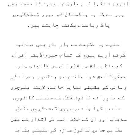
انہوں نے کہا کہ ہماری جد وجہد کا مقصد بھی
یہی ہے کہ ہم پاکستان کو جبری گمشدگیوں
پاک ریاست دیکھنا چاہتے ہیں،
1861 VIEWS
مئی 31, 2023
اور کہانی ختم ہوتی ہے – گہور مینگل
اسلیے ہم حکومت سے بار بار یہی مطالبہ
اور کہانی ختم ہوتی ہے! تحریر : گہور مینگل
نفسیاتی جنگ ایک آزمودہ اور کارآمد ہتھیار
کرتے آرہے ہیں، کہ تمام جبری لاپتہ افراد
ہے۔ دنیا کے اکثر طاقت ور ممالک اپنے دشمنوں کی
شکست و ریخت کے لیے یہی حکمتِ عملی اپنائے
کو منظر عام پر لاکر انہیں قانونی چارہ
SHARE
جوئی کا حق دیا جائے، جو بےقصور ہے، انکی
رہائی کو یقینی بنایا جائے، لاپتہ بلوچوں
مضامین
کے ماورائے قانون قتل کے سلسلے کا فوری
خاتمہ کیا جائے، جبری گمشدگیوں مکمل
سدباب اور ان کے خلاف انسانی اقدار کے عین
1975 VIEWS
جون 2, 2023
مطابق جامع قانون سازی کو یقینی بنایا
نوجوانوں کی سیاسی شراکت داری کی اہمیت اور