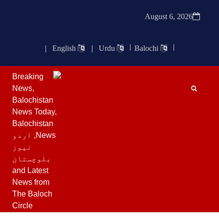
August 6, 2026
خبریں
|
English
|
Urdu
Balochi
1633 VIEWS
مئی 18, 2023
آرمی اور سیکریٹ ایکٹ کے استعمال کی مخالفت
کرتے ہیں ، ایچ آر سی پی
اسلام آباد, ہیومن رائٹس کمیشن پاکستان نے آرمی
ایکٹ اور آفیشل سیکریٹ ایکٹ کے عام شہریوں پر
استعمال کی سخت مخالفت کرتے ہوئے کہا ہے کہ
پہلے بھی جن شہریوں پر اِن ایکٹ کے تحت
SHARE
بلوچستان
خبریں