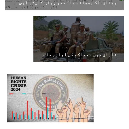
یونان: آگ بجھانے والے دو ہیلی کاپٹر آپس میں ٹکرا گئے، 2 افراد ہلاک
خاران میں دھماکے کی آواز، دالبندین پاکستانی فورسز پر پانچواں حملہ