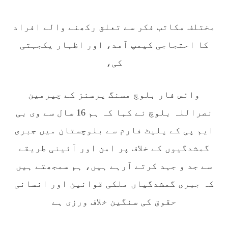
تمام اداروں تک پہنچایں جو فیصلہ
SHARE
مختلف مکاتب فکر سے تعلق رکھنے والے افراد
کا احتجاجی کیمپ آمد، اور اظہار یکجہتی
کی،
مضامین
وائس فار بلوچ مسنگ پرسنز کے چپرمین
نصراللہ بلوچ نے کہا کہ ہم 16 سال سے وی بی
1769 VIEWS
مئی 30, 2023
ایم پی کے پلیٹ فارم سے بلوچستان میں جبری
جنگ کی جدلیات – مہر جان
جنگ کی جدلیات تحریر:-مہر جان یہاں بے اعتمادی
گمشدگیوں کے خلاف پر امن اور آئینی طریقے
کو خدا حافظ کہا جاۓ اور بزدلی کو دفن کیا جاۓ ،
گوہٹے مجادلہ (ٹکراؤ) وحدت پیدا کرتا ہے۔ جنگ
سے جد و جہد کرتے آرہے ہیں، ہم سمجھتے ہیں
عام اسی لیے ہے کہ “تشکیل
SHARE
کہ جبری گمشدگیاں ملکی قوانین اور انسانی
حقوق کی سنگین خلاف ورزی ہے
مضامین