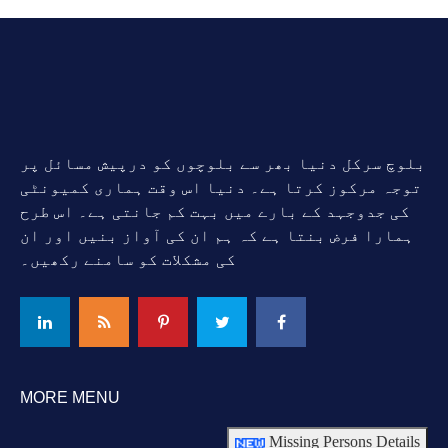
بلوچ سرکل دنیا بھر سے بلوچوں کو درپیش مسائل پر
توجہ مرکوز کرتا ہے۔ دنیا اس وقت ہماری کمیونٹی
کی جدوجہد کے بارے میں بہت کم جانتی ہے۔ اس طرح
ہمارا فرض بنتا ہے کہ ہم ان کی آواز بنیں اور ان
کی مشکلات کو سامنے رکھیں۔
MORE MENU
Missing Persons Details