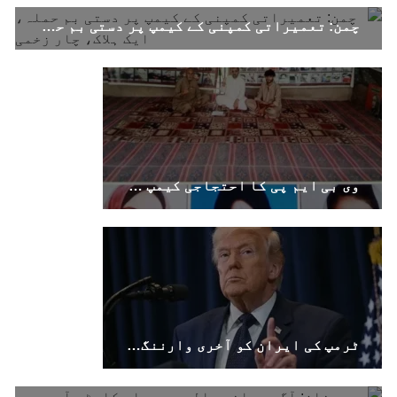
اظہار کرتے ہوئے کہا ہے کہ بلوچستان میں
نوجوانوں کی ماورائے آئین گمشدگیاں تسلسل کے
چمن: تعمیراتی کمپنی کے کیمپ پر دستی بم حملہ، ایک ہلاک، چار زخمی
ساتھ جاری ہیں۔
SHARE
وی بی ایم پی کا احتجاجی کیمپ 6316ویں روز بھی جاری
ٹرمپ کی ایران کو آخری وارننگ، تباہ کن کارروائی سے پہلے ایک آخری موقع دینا چاہتا ہوں