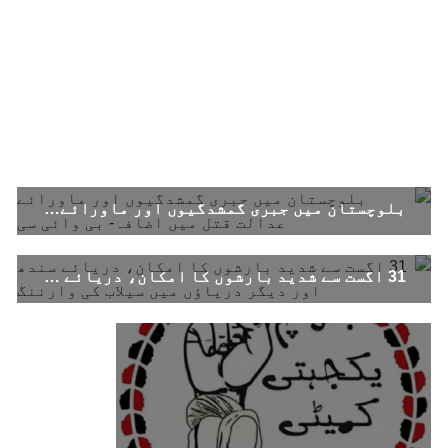
SHARE
بلوچستان
بلوچستان میں جبری گمشدگیوں اور ماورائے عدالت قتل میں اضافہ- بی وائی سی
1687 VIEWS
جون 7, 2023
تنظیم کے سینئر کارکن سخی بخش بلوچ کو ماورائے
عدالت گرفتار کرکے لاپتہ کرنا غیر انسانی اور
31 اگست سے شدید بارشوں کا امکان، دریائے سندھ اور دیگر دریاؤں میں سیلاب کی وارننگ
غیر قانونی عمل ہے۔
بلوچ اسٹوڈنٹس فرنٹ بلوچ اسٹوڈنٹس فرنٹ کے
مرکزی ترجمان نے اپنے جاری کردہ بیان میں کہا
کہ سخی بخش (سخی ساوڑ ) بلوچ کو گزشتہ روز 6 بجے
کے قریب گھر سے کیچ بازار جاتے
SHARE