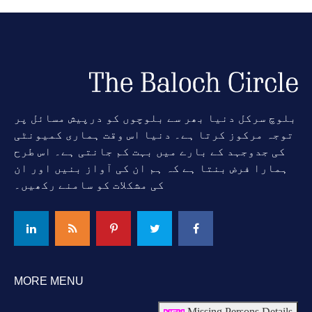
بلوچ سرکل دنیا بھر سے بلوچوں کو درپیش مسائل پر
توجہ مرکوز کرتا ہے۔ دنیا اس وقت ہماری کمیونٹی
کی جدوجہد کے بارے میں بہت کم جانتی ہے۔ اس طرح
ہمارا فرض بنتا ہے کہ ہم ان کی آواز بنیں اور ان
کی مشکلات کو سامنے رکھیں۔
MORE MENU
Missing Persons Details