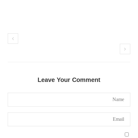
بلوچستان
مضامین
1789 VIEWS
جون 2, 2023
شہید نجمہ بلوچ کو انصاف دلانے کے لئے عالمی
ادارے کردار ادا کریں پاکستانی ریاست قاتل ہے
۔ واجہ صدیق آزاد بلوچ
پاکستان کی پنجابی ریاست کی فوجی سرپرستی میں
Leave Your Comment
بلوچستان میں مظالم کے تازہ ترین دردناک
واقعے سے دنیا ضرور چونک گئی ہوگی۔ ضلع آواران
کے علاقے گشکور میں ایک رضاکار خاتون ٹیچر نجمہ
بلوچ نے
SHARE
بلوچستان
مضامین