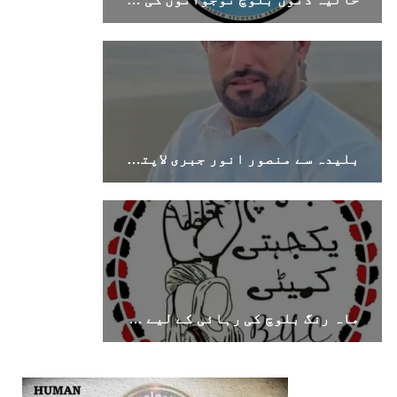
بلیدہ سے منصور انور جبری لاپتہ، اہل خانہ نے بازیابی کا مطالبہ کر دیا
ماہ رنگ بلوچ کی رہائی کے لیے اقوامِ متحدہ میں دائر درخواست کا بی وائی سی کا خیرمقدم