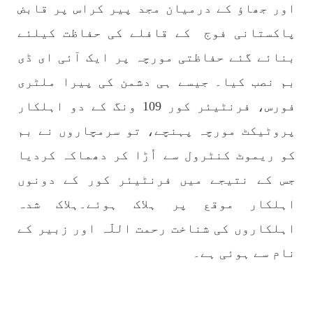
اور جھاؤ کے درمیان مجد پیر کراس پر قابض
1772 VIEWS
مئی 30, 2023
پاکستانی فوج کے قافلے کی حفاظت کیلئے
جنگ کی جدلیات – مہر جان
بنائے گئے حفاظتی مورچہ پر ایک آئی ای ڈی
جنگ کی جدلیات تحریر:-مہر جان یہاں بے اعتمادی
کو خدا حافظ کہا جاۓ اور بزدلی کو دفن کیا جاۓ ،
بم نصب کیا۔ جیسے ہی دشمن کی پیرا ملٹری
گوہٹے مجادلہ (ٹکراؤ) وحدت پیدا کرتا ہے۔ جنگ
عام اسی لیے ہے کہ “تشکیل
فورس، فرنٹیئر کور 109 ونگ کے دو اہلکار
SHARE
پروٹیکٹ مورچہ پہنچے، تو سرمچاروں نے بم
کو ریموٹ کنٹرول سے اُڑا کر دھماکہ کردیا
مضامین
جس کے نتیجے میں فرنٹیئر کور کے دونوں
اہلکار موقع پر ہلاک ہوئے۔ہلاک شدہ
اہلکاروں کی شناخت رحمت اللّہ اور زبیر کے
1867 VIEWS
مئی 31, 2023
نام سے ہوئی ہے۔
اور کہانی ختم ہوتی ہے – گہور مینگل
اور کہانی ختم ہوتی ہے! تحریر : گہور مینگل
نفسیاتی جنگ ایک آزمودہ اور کارآمد ہتھیار
ہے۔ دنیا کے اکثر طاقت ور ممالک اپنے دشمنوں کی