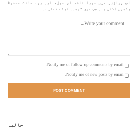
اس براؤزر میں میرا نام، ای میل، اور ویب سائٹ محفوظ
رکھیں اگلی بار جب میں تبصرہ کرنے کےلیے۔
1706 VIEWS
جون 3, 2023
کہانی یہیں ختم ہوتی ہے۔ حانی بلوچ
تحریر: حانی بلوچ بلوچستان جہاں جبر مسلسل نے
ایک طرف تو بلوچ قوم کے ان سوئے ہوئے یا مطالعہ
پاکستان کے پیروکاروں کو جگایا وہیں آزادی
پسند اور باشعور بلوچ کی مضبوط مزاحمت نے
ریاست
SHARE
Notify me of follow-up comments by email.
Notify me of new posts by email.
خبریں
1592 VIEWS
جون 3, 2023
حالیہ
تیسرا کونسل سیشن 17،16 اور 18 جون کو کوئٹہ میں