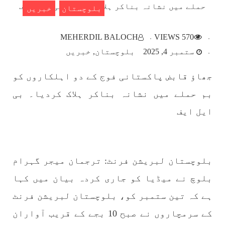
بلوچستان
خبریں
بلوچستان
MEHERDIL BALOCH
570 VIEWS
ستمبر 4, 2025
بلوچستان
خبریں
جھاؤ قابض پاکستانی فوج کے دو اہلکاروں کو
1782 VIEWS
مئی 22, 2023
بم حملے میں نشانہ بناکر ہلاک کردیا۔ بی
جبری لاپتہ افراد کی آواز- دی بلوچ سرکل
ایل ایف
دی بلوچ سرکل جبری لاپتہ افراد کے معاملہ کو ایک
قومی ایشو سمجھتی ہے اور ہماری کوشیش ہے کہ
جبری لاپتہ افرد کے خاندانوں کی آواز دنیا کے ان
تمام اداروں تک پہنچایں جو فیصلہ
SHARE
بلوچستان لبریشن فرنٹ: ترجمان میجر گہرام
بلوچ نے میڈیا کو جاری کردہ بیان میں کہا
مضامین
ہے کہ تین ستمبر کو، بلوچستان لبریشن فرنٹ
کے سرمچاروں نے صبح 10 بجے کے قریب آواران