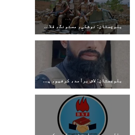
بلوچستان: نوشکی، مستونگ، قلات، سوراب اور خضدار میں کرفیو نافذ
بلوچستان: لاش برآمد، کرفیو، پولیس اہلکار ہلاک
حالیہ دنوں بلوچ نوجوانوں کی غیر آئینی حراست اور جبری گمشدگیوں میں اضافہ تشویشناک ہے۔بی ایس ایف