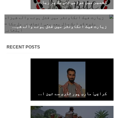
کشمیر میں عوامی تحریک پر ریاستی بربریت پاکستان کے جبر کے نظام کو بے نقاب کر رہی ہے۔بلوچ یکجہتی کمیٹی
بلوچستان
زیارت فیک انکاونٹر میں قتل ہونے والے شہزاد بلوچ کو ایک سال بعد بھی انصاف نہ مل سکا – اہلخانہ
1694 VIEWS
جون 9, 2023
بلوچستان میں نوجوانوں کی ماورائے آئین
RECENT POSTS
گمشدگیاں تسلسل کے ساتھ جاری ہیں۔ مرکزی
ترجمان بی ایس او
بلوچ اسٹوڈنٹس آرگنائزیشن کے مرکزی ترجمان نے
بلوچ شاعر سخی ساوڑ کی جبری گمشدگی پر تشویش کا
اظہار کرتے ہوئے کہا ہے کہ بلوچستان میں
نوجوانوں کی ماورائے آئین گمشدگیاں تسلسل کے
ساتھ جاری ہیں۔
SHARE
کراچی: ماری پور ٹکری سے تین افراد جبری لاپتہ