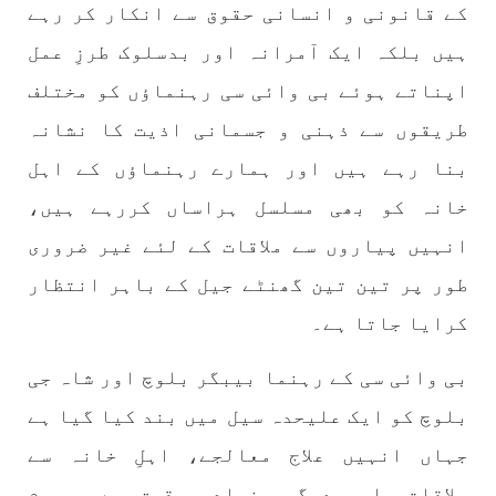
کے قانونی و انسانی حقوق سے انکار کر رہے
1775 VIEWS
مئی 30, 2023
ہیں بلکہ ایک آمرانہ اور بدسلوک طرزِ عمل
جنگ کی جدلیات – مہر جان
اپناتے ہوئے بی وائی سی رہنماؤں کو مختلف
جنگ کی جدلیات تحریر:-مہر جان یہاں بے اعتمادی
کو خدا حافظ کہا جاۓ اور بزدلی کو دفن کیا جاۓ ،
طریقوں سے ذہنی و جسمانی اذیت کا نشانہ
گوہٹے مجادلہ (ٹکراؤ) وحدت پیدا کرتا ہے۔ جنگ
عام اسی لیے ہے کہ “تشکیل
بنا رہے ہیں اور ہمارے رہنماؤں کے اہل
SHARE
خانہ کو بھی مسلسل ہراساں کررہے ہیں،
انہیں پیاروں سے ملاقات کے لئے غیر ضروری
مضامین
طور پر تین تین گھنٹے جیل کے باہر انتظار
کرایا جاتا ہے۔
بی وائی سی کے رہنما بیبگر بلوچ اور شاہ جی
1870 VIEWS
مئی 31, 2023
بلوچ کو ایک علیحدہ سیل میں بند کیا گیا ہے
اور کہانی ختم ہوتی ہے – گہور مینگل
اور کہانی ختم ہوتی ہے! تحریر : گہور مینگل
جہاں انہیں علاج معالجے، اہلِ خانہ سے
نفسیاتی جنگ ایک آزمودہ اور کارآمد ہتھیار
ہے۔ دنیا کے اکثر طاقت ور ممالک اپنے دشمنوں کی
ملاقات، اور دیگر بنیادی حقوق سے محروم