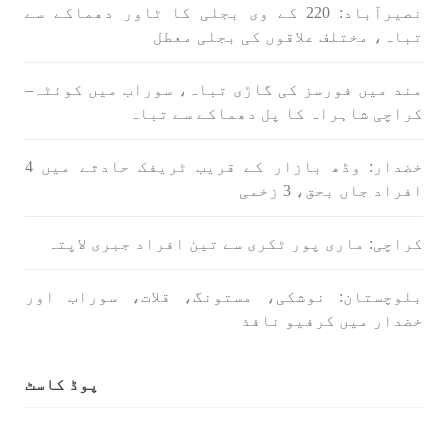
نصیرآباد: 220 کے وی بجلی کا ٹاور دھماکے سے
SHARE
تباہ، مختلف علاقوں کی بجلی معطل
مند میں فورسز کی گاڑی تباہ، سوراب میں کوئٹہ–
کراچی شاہراہ کا پل دھماکے سے تباہ
بلوچستان
خضدار: وڈھ بازار کے قریب ٹریفک حادثے میں 4
افراد جاں بحق، 3 زخمی
1689 VIEWS
جون 7, 2023
کراچی: ماری پور ٹکری سے تین افراد جبری لاپتہ
تنظیم کے سینئر کارکن سخی بخش بلوچ کو ماورائے
عدالت گرفتار کرکے لاپتہ کرنا غیر انسانی اور
بلوچستان: نوشکی، مستونگ، قلات، سوراب اور
غیر قانونی عمل ہے۔
خضدار میں کرفیو نافذ
بلوچ اسٹوڈنٹس فرنٹ بلوچ اسٹوڈنٹس فرنٹ کے
مرکزی ترجمان نے اپنے جاری کردہ بیان میں کہا
کہ سخی بخش (سخی ساوڑ ) بلوچ کو گزشتہ روز 6 بجے
کے قریب گھر سے کیچ بازار جاتے
پوڈ کاسٹ
SHARE