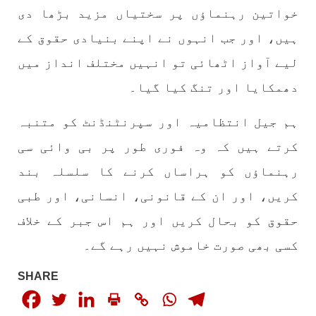
خواتین رہنماؤں پر سختیاں مزید بڑھا دی
بلوچستان
مضامین
ہیں، اور جب انہوں نے اپنے بنیادی حقوق کے
لیے آواز اٹھائی تو انہیں مختلف انداز میں
دھمکایا اور تنگ کیا گیا۔
1792 VIEWS
جون 2, 2023
شہید نجمہ بلوچ کو انصاف دلانے کے لئے عالمی
ہم جیل انتظامیہ اور سپرنٹنڈنٹ کو متنبہ
ادارے کردار ادا کریں پاکستانی ریاست قاتل ہے
کرتے ہیں کہ وہ فوری طور پر بی وائی سی
۔ واجہ صدیق آزاد بلوچ
رہنماؤں کو ہراساں کرنے کا سلسلہ بند
پاکستان کی پنجابی ریاست کی فوجی سرپرستی میں
بلوچستان میں مظالم کے تازہ ترین دردناک
واقعے سے دنیا ضرور چونک گئی ہوگی۔ ضلع آواران
کریں، اور ان کے قانونی، انسانی، اور طبی
کے علاقے گشکور میں ایک رضاکار خاتون ٹیچر نجمہ
بلوچ نے
حقوق کو بحال کریں اور ہم اس جبر کے خلاف
SHARE
کسی بھی صورت خاموش نہیں رہے گے۔
SHARE
بلوچستان
مضامین