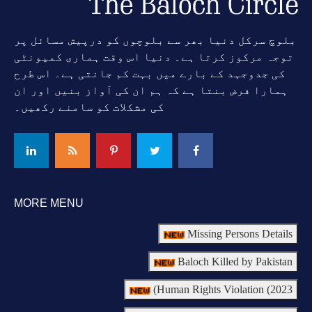
بلوچ سرکل دنیا بھر سے بلوچوں کو درپیش مسائل پر
توجہ مرکوز کرتا ہے۔ دنیا اس وقت ہماری کمیونٹی
کی جدوجہد کے بارے میں بہت کم جانتی ہے۔ اس طرح
ہمارا فرض بنتا ہے کہ ہم ان کی آواز بنیں اور ان
کی مشکلات کو سامنے رکھیں۔
MORE MENU
Missing Persons Details
Baloch Killed by Pakistan
Human Rights Violation (2023)