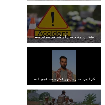
خضدار: وڈھ بازار کے قریب ٹریفک حادثے میں 4 افراد جاں بحق، 3 زخمی
کراچی: ماری پور ٹکری سے تین افراد جبری لاپتہ