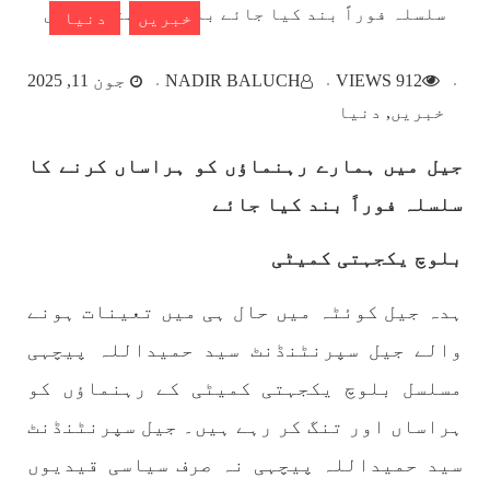
خبریں
دنیا
بلوچستان
912 VIEWS
NADIR BALUCH
جون 11, 2025
خبریں
دنیا
جیل میں ہمارے رہنماؤں کو ہراساں کرنے کا
1785 VIEWS
مئی 22, 2023
سلسلہ فوراً بند کیا جائے
جبری لاپتہ افراد کی آواز- دی بلوچ سرکل
دی بلوچ سرکل جبری لاپتہ افراد کے معاملہ کو ایک
بلوچ یکجہتی کمیٹی
قومی ایشو سمجھتی ہے اور ہماری کوشیش ہے کہ
جبری لاپتہ افرد کے خاندانوں کی آواز دنیا کے ان
تمام اداروں تک پہنچایں جو فیصلہ
ہدہ جیل کوئٹہ میں حال ہی میں تعینات ہونے
SHARE
والے جیل سپرنٹنڈنٹ سید حمیداللہ پیچہی
مسلسل بلوچ یکجہتی کمیٹی کے رہنماؤں کو
مضامین
ہراساں اور تنگ کر رہے ہیں۔ جیل سپرنٹنڈنٹ
سید حمیداللہ پیچہی نہ صرف سیاسی قیدیوں