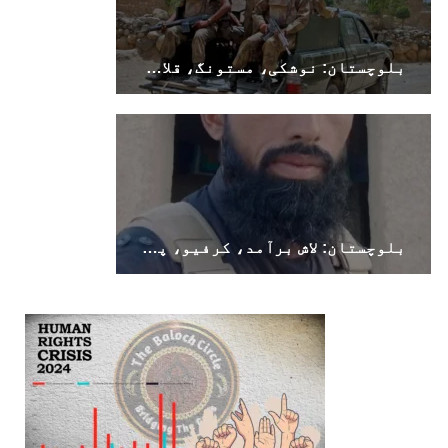
بلوچستان: نوشکی، مستونگ، قلات، سوراب اور خضدار میں کرفیو نافذ
بلوچستان: لاش برآمد، کرفیو، پولیس اہلکار ہلاک