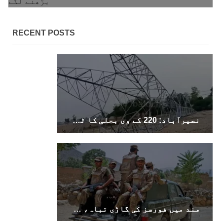
RECENT POSTS
نصیرآباد: 220 کے وی بجلی کا ٹاور دھماکے سے تباہ، مختلف علاقوں کی بجلی معطل
مند میں فورسز کی گاڑی تباہ، سوراب میں کوئٹہ–کراچی شاہراہ کا پل دھماکے سے تباہ