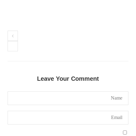
1711 VIEWS
جون 3, 2023
کہانی یہیں ختم ہوتی ہے۔ حانی بلوچ
تحریر: حانی بلوچ بلوچستان جہاں جبر مسلسل نے
ایک طرف تو بلوچ قوم کے ان سوئے ہوئے یا مطالعہ
پاکستان کے پیروکاروں کو جگایا وہیں آزادی
پسند اور باشعور بلوچ کی مضبوط مزاحمت نے
ریاست
SHARE
Leave Your Comment
خبریں
1594 VIEWS
جون 3, 2023
تیسرا کونسل سیشن 17،16 اور 18 جون کو کوئٹہ میں