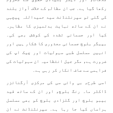
شکست و ریخت کے لیے یہی حکمتِ عملی اپنائے
SHARE
رکھا گیا ہے۔ جب ان مظالم کے خلاف آواز بلند
کی گئی تو سپرنٹنڈنٹ سید حمیداللہ پیچہی
نے ان کے ساتھ نہایت بدتمیزی کا مظاہرہ
مضامین
کیا اور جسمانی تشدد کی کوشش بھی کی۔
بیبگر بلوچ جسمانی معذوری کا شکار ہیں اور
انہیں مسلسل طبی سہولیات اور چیک اپ کی
1984 VIEWS
جون 2, 2023
ضرورت ہے، مگر جیل انتظامیہ ان سہولیات کی
نوجوانوں کی سیاسی شراکت داری کی اہمیت اور
بلوچ نوجوانوں کے عدم شرکت کی وجوہات ۔ سلیم
فراہمی سے صاف انکار کر رہی ہے۔
جالب بلوچ
تحریر،سلیم جالب بلوچ سابق ممبر سینٹرل کمیٹی
اسی طرح، بی وائی سی کی مرکزی آرگنائزر
بی ایس او۔ کسی بھی کام کو کرنے اسے صحیح طریقے
سے پائے تکیمل تک پہنچانے کے لئے توانائی،و
ڈاکٹر ماہ رنگ بلوچ، اور ان کے ساتھ قید
تجربہ کے ملاپ سے انکار ناممکن یے ۔تجربہ تربیت
SHARE
بیبو بلوچ اور گلزادی بلوچ کو بھی مسلسل
ہراساں کیا جا رہا ہے۔ سپرنٹنڈنٹ نے ان