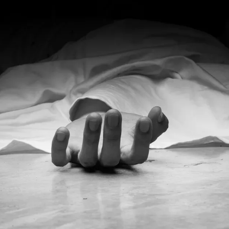
RE
SHARE
مضامین
بلوچستان
مضامی
1978 VI
جون 2, 2023
1788 VIEWS
جون 2, 2023
وجوانوں کی سیاسی شراکت
شہید نجمہ بلوچ کو انصاف د
داری کی اہمیت اور بلوچ
کے لئے عالمی ادارے کردار
نوجوانوں کے عدم شرکت کی
کریں پاکستانی ریاست قات
وجوہات ۔ سلیم جالب بلوچ
۔ واجہ صدیق آزاد 
،سلیم جالب بلوچ سابق
پاکستان کی پنجابی ریاس
سینٹرل کمیٹی بی ایس او۔
فوجی سرپرستی میں بلوچ
ھی کام کو کرنے اسے صحیح
میں مظالم کے تازہ ت