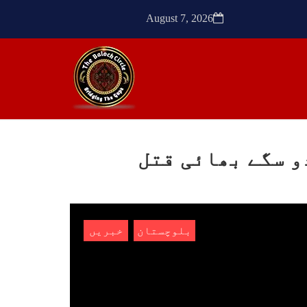
ک کی
SHARE
August 7, 2026
SHA
ن
مضامین
و سگے بھائی قتل
1772 VIEWS
مئی 30, 2023
- دی
جنگ کی جدلیات – مہر جان
سرکل
جنگ کی جدلیات تحریر:-مہر جان
بلوچستان
خبریں
یہاں بے اعتمادی کو خدا حافظ
فراد
کہا جاۓ اور بزدلی کو دفن کیا
ایشو
جاۓ ، گوہٹے مجادلہ (ٹکراؤ)
ش ہے
وحدت پیدا کرتا ہے۔ جنگ عام
 کے
اسی لیے ہے کہ “تشکیل
ے ان
SHARE
ں جو