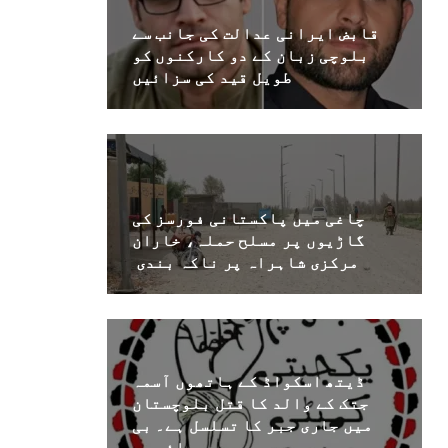
قابض ایرانی عدالت کی جانب سے
بلوچی زبان کے دو کارکنوں کو
طویل قید کی سزائیں
چاغی میں پاکستانی فورسز کی
گاڑیوں پر مسلح حملہ، خاران
مرکزی شاہراہ پر ناکہ بندی
ڈیتھ اسکواڈ کے ہاتھوں آسمہ
جتک کے والد کا قتل بلوچستان
میں جاری جبر کا تسلسل ہے۔ بی
وائی سی