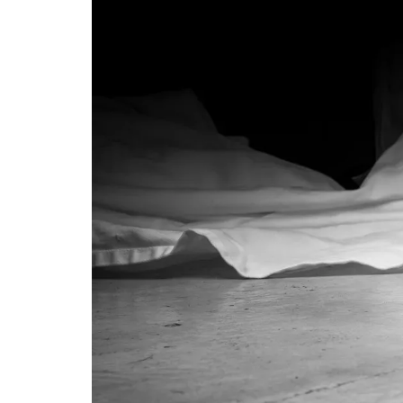
SHA
ن
بلوچستان
مضامین
1706 VIEWS
جون 3, 2023
لانے
کہانی یہیں ختم ہوتی ہے۔ حانی
 ادا
بلوچ
ل ہے
تحریر: حانی بلوچ بلوچستان
جہاں جبر مسلسل نے ایک طرف تو
بلوچ
بلوچ قوم کے ان سوئے ہوئے یا
مطالعہ پاکستان کے
ت کی
پیروکاروں کو جگایا وہیں
ستان
آزادی پسند اور باشعور بلوچ
رین