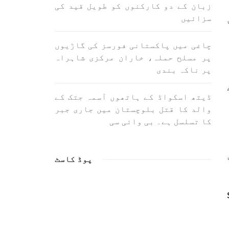
کے مرکزی ترجمان نے بلوچ شاعر
زبان کے دو کارکنوں کو طویل قید کی
لوچ
سخی ساوڑ کی جبری گمشدگی پر
سزائیں
کزی
تشویش کا اظہار کرتے ہوئے کہا
ردہ
ہے کہ بلوچستان میں نوجوانوں
(سخی
کی ماورائے آئین گمشدگیاں
ساوڑ ) بلوچ کو گزشتہ روز 6
تسلسل کے ساتھ جاری ہیں۔
چاغی میں پاکستانی فورسز کی گاڑیوں
ازار
SHARE
پر مسلح حملہ، خاران مرکزی شاہراہ
SHA
پر ناکہ بندی
ڈیتھ اسکواڈ کے ہاتھوں آسمہ جتک کے
والد کا قتل بلوچستان میں جاری جبر
کا تسلسل ہے۔ بی وائی سی
پوڈ کاسٹ