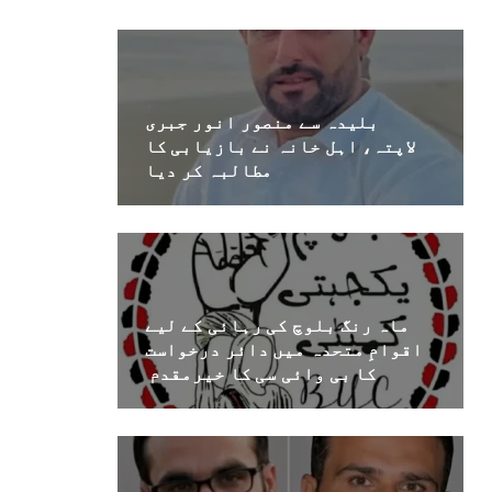
بلیدہ سے منصور انور جبری
لاپتہ، اہل خانہ نے بازیابی کا
مطالبہ کر دیا
ماہ رنگ بلوچ کی رہائی کے لیے
اقوامِ متحدہ میں دائر درخواست
کا بی وائی سی کا خیرمقدم