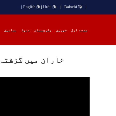
آزادی
|
English
|
Urdu
Balochi
صفحۂ اول
خبریں
بلوچستان
دنیا
مضامین
خبریں
خاران میں گزشتہ 
1637 VIEWS
مئی 18, 2023
EWS
آرمی اور سیکریٹ ایکٹ کے
بل
استعمال کی مخالفت کرتے ہیں ،
ایچ آر سی پی
بلوچ
پاکس
اسلام آباد, ہیومن رائٹس کمیشن
افراد
پاکستان نے آرمی ایکٹ اور
بناک
آفیشل سیکریٹ ایکٹ کے عام
کردیا
شہریوں پر استعمال کی سخت
پاکست
مخالفت کرتے ہوئے کہا ہے کہ
علاقے