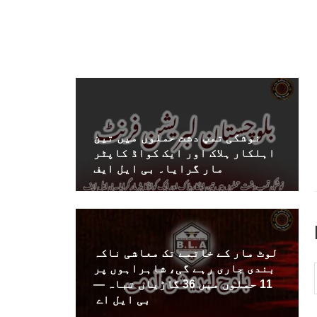
نوشکی تمپ دشت حملوں میں تین
اہلکار ہلاک اور ایک کواڈ کاپٹر
مار گرایا۔ بی ایل ایف
لوٹ مار کے خاتمے تک معاشی ناکہ
بندی جاری رہے گی، شاہراہوں پر
11 حملوں میں 36 گاڑیاں تباہ —
بی ایل اے