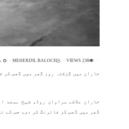
اپنائے
طریق
پہنچ
SHARE
تجربہ
یے ۔ت
238 VIEWS
MEHERDIL BALOCH
جون 
خبریں
خاران میں گزشتہ روز گھر میں گھس کر ف
1591 VIEWS
جون 3, 2023
EWS
تیسرا کونسل سیشن 17،16 اور
خاران علاقے سراوان روڈ، شیخ مسجد ا
18 جون کو کوئٹہ میں منعقد کیا
مع
گھر میں گھس کر فائرنگ کر دی، جس کے ن
جائے گا،بلوچ اسٹوڈنٹس ایکشن
گم
کمیٹی
بلوچ اسٹوڈنٹس ایکشن کمیٹی
کوئٹہ