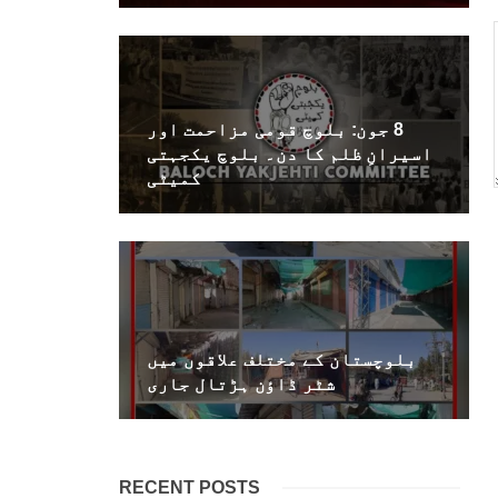
8 جون: بلوچ قومی مزاحمت اور
اسیرانِ ظلم کا دن۔ بلوچ یکجہتی
کمیٹی
بلوچستان کے مختلف علاقوں میں
شٹر ڈاؤن ہڑتال جاری
RECENT POSTS