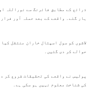
کے مرکزی ترجمان نے اپنے جاری
نئی 
کردہ بیان میں کہا ہے کہ
آرگن
ذرائع کے مطابق فائرنگ سے نوراللہ اور
تنظیم کا تیسرا مرکزی کونسل
آرگن
سیشن بیاد شہید صبا دشتیاری
منتخب
ہار گئے۔ واقعے کے بعد حملہ آور فرار 
بنام صورت خان مری اور میر
زکیہ 
محمد علی تالپور
، فرز
SHARE
لاشوں کو سول اسپتال خاران منتقل کیا 
حوالے کر دی گئیں۔
پولیس نے واقعے کی تحقیقات شروع کر دی
کی شناخت معلوم نہیں ہو سکی ہے۔