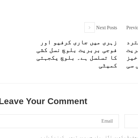
Next Posts
Previ
ترد
زہری میں جاری کرفیو اور
ریت
فوجی بربریت بلوچ نسل کشی
خیز
کا تسلسل ہے۔ بلوچ یکجہتی
 سی
کمیٹی
Leave Your Comment
محفوظ رکھیں اگلی بار جب میں تبصرہ کرنے کےلیے۔