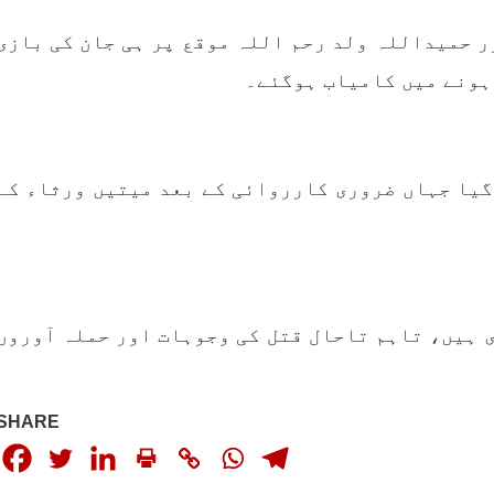
کابینہ، بلا مقابلہ
بلوچ اسٹوڈنٹس فرنٹ ب
ائزر بانک شلی ، ڈپٹی
 حمیداللہ ولد رحم اللہ موقع پر ہی جان کی بازی
اسٹوڈنٹس فرنٹ کے مر
ائزر بانک حنیفہ بلوچ
ترجمان نے اپنے جاری ک
 ہوئی۔ مرکزی ممبر بانک
بیان میں کہا کہ سخی بخش 
ہونے میں کامیاب ہوگئے۔
، شہناز بلوچ، ہانی بلوچ
انہ بلوچ، رقیہ بلوچ
بجے کے قریب گھر سے کیچ ب
SHARE
جاتے
RE
گیا جہاں ضروری کارروائی کے بعد میتیں ورثاء کے
 ہیں، تاہم تاحال قتل کی وجوہات اور حملہ آوروں
SHARE