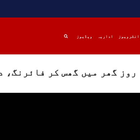
 چھین لی جائے۔
علاقے گیشکور کے گاؤں زی
رہائشی تھیں۔ انھیں
SHARE
RE
انٹرویوز
اداریہ
ویڈیوز
بلوچستان
خبریں
بلوچستا
روز گھر میں گھس کر فائرنگ، د
1683 VI
مئی 22, 2023
1782 VIEWS
مئی 22, 2023
وچستان: مزید پانچ افراد
جبری لاپتہ افراد کی آواز
کیچ سے جبری لاپتہ
بلوچ 
ستان کے ضلع کیچ سے
دی بلوچ سرکل جبری لاپتہ ا
تانی فورسز نے پانچ
کے معاملہ کو ایک قومی 
 کو جبری گمشدگی کے شکار
سمجھتی ہے اور ہماری کوشی
ر نامعلوم مقام منتقل
کہ جبری لاپتہ افرد
 ہے۔ تفصیلات کے مطابق
خاندانوں کی آواز دنیا ک
انی فورسز نے بلیدہ کے
تمام اداروں تک پہنچای
 میناز ڈن سر میں چھاپہ
فیصلہ