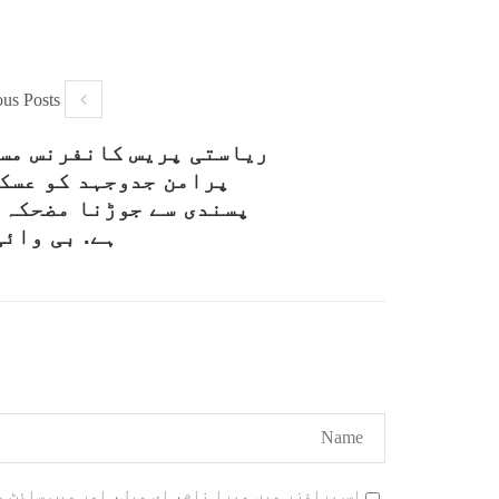
ous Posts
ریاستی پریس کانفرنس مس
پرامن جدوجہد کو عسک
پسندی سے جوڑنا مضحکہ 
ہے. بی وائی
اس براؤزر میں میرا نام، ای میل، اور ویب سائٹ 