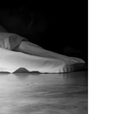
پہلے بھی جن شہریوں پر اِن
ایکٹ کے تحت
SHARE
مضامین
1867 VIEWS
مئی 31, 2023
EWS
اور کہانی ختم ہوتی ہے – گہور
ن
مینگل
اور کہانی ختم ہوتی ہے! تحریر
: گہور مینگل نفسیاتی جنگ ایک
آزمودہ اور کارآمد ہتھیار
ہے۔ دنیا کے اکثر طاقت ور
تحریر
ممالک اپنے دشمنوں کی شکست و
ممبر 
ریخت کے لیے یہی حکمتِ عملی
کسی ب