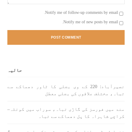
بلوچستان
مضامین
Notify me of follow-up comments by email.
Notify me of new posts by email.
1792 VIEWS
جون 2, 2023
شہید نجمہ بلوچ کو انصاف دلانے کے لئے عالمی
ادارے کردار ادا کریں پاکستانی ریاست قاتل ہے
۔ واجہ صدیق آزاد بلوچ
پاکستان کی پنجابی ریاست کی فوجی سرپرستی میں
بلوچستان میں مظالم کے تازہ ترین دردناک
حالیہ
واقعے سے دنیا ضرور چونک گئی ہوگی۔ ضلع آواران
کے علاقے گشکور میں ایک رضاکار خاتون ٹیچر نجمہ
بلوچ نے
SHARE
نصیرآباد: 220 کے وی بجلی کا ٹاور دھماکے سے
تباہ، مختلف علاقوں کی بجلی معطل
مند میں فورسز کی گاڑی تباہ، سوراب میں کوئٹہ–
بلوچستان
مضامین
کراچی شاہراہ کا پل دھماکے سے تباہ
خضدار: وڈھ بازار کے قریب ٹریفک حادثے میں 4