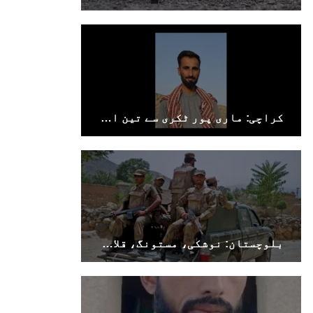
1696 VIEWS
جون 9, 2023
بلوچستان میں نوجوانوں کی ماورائے آئین
گمشدگیاں تسلسل کے ساتھ جاری ہیں۔ مرکزی
کراچی: ماری پور ٹکری سے تین افراد جبری لاپتہ
ترجمان بی ایس او
بلوچ اسٹوڈنٹس آرگنائزیشن کے مرکزی ترجمان نے
بلوچ شاعر سخی ساوڑ کی جبری گمشدگی پر تشویش کا
اظہار کرتے ہوئے کہا ہے کہ بلوچستان میں
نوجوانوں کی ماورائے آئین گمشدگیاں تسلسل کے
ساتھ جاری ہیں۔
SHARE
بلوچستان: نوشکی، مستونگ، قلات، سوراب اور خضدار میں کرفیو نافذ