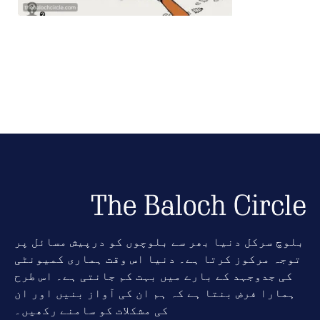
بلوچ سرکل دنیا بھر سے بلوچوں کو درپیش مسائل پر
توجہ مرکوز کرتا ہے۔ دنیا اس وقت ہماری کمیونٹی
کی جدوجہد کے بارے میں بہت کم جانتی ہے۔ اس طرح
ہمارا فرض بنتا ہے کہ ہم ان کی آواز بنیں اور ان
کی مشکلات کو سامنے رکھیں۔