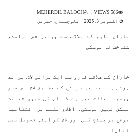
بلوچستان
MEHERDIL BALOCH
586 VIEWS
اکتوبر 3, 2025
بلوچستان
خبریں
خاران نارو کے علاقے سے پرانی لاش برآمد،
1784 VIEWS
مئی 22, 2023
شناخت نہ ہوسکی
جبری لاپتہ افراد کی آواز- دی بلوچ سرکل
دی بلوچ سرکل جبری لاپتہ افراد کے معاملہ کو ایک
قومی ایشو سمجھتی ہے اور ہماری کوشیش ہے کہ
جبری لاپتہ افرد کے خاندانوں کی آواز دنیا کے ان
تمام اداروں تک پہنچایں جو فیصلہ
خاران کے علاقے نارو سے ایک پرانی لاش برآمد
SHARE
ہوئی ہے۔ مقامی ذرائع کے مطابق لاش اس قدر
بوسیدہ حالت میں ہے کہ اس کی فوری شناخت
مضامین
ممکن نہیں ہوسکی۔ اطلاع ملنے پر انتظامیہ
موقع پر پہنچ گئی اور لاش کو اپنی تحویل میں
لے لیا۔