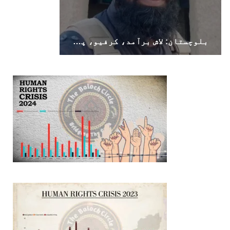
بلوچستان: لاش برآمد، کرفیو، پولیس اہلکار ہلاک