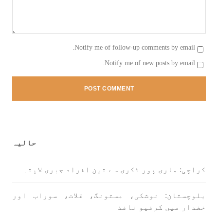
بلوچستان
مضامین
Notify me of follow-up comments by email.
Notify me of new posts by email.
1789 VIEWS
جون 2, 2023
شہید نجمہ بلوچ کو انصاف دلانے کے لئے عالمی
ادارے کردار ادا کریں پاکستانی ریاست قاتل ہے
۔ واجہ صدیق آزاد بلوچ
پاکستان کی پنجابی ریاست کی فوجی سرپرستی میں
بلوچستان میں مظالم کے تازہ ترین دردناک
واقعے سے دنیا ضرور چونک گئی ہوگی۔ ضلع آواران
کے علاقے گشکور میں ایک رضاکار خاتون ٹیچر نجمہ
حالیہ
بلوچ نے
SHARE
کراچی: ماری پور ٹکری سے تین افراد جبری لاپتہ
بلوچستان: نوشکی، مستونگ، قلات، سوراب اور
بلوچستان
مضامین
خضدار میں کرفیو نافذ