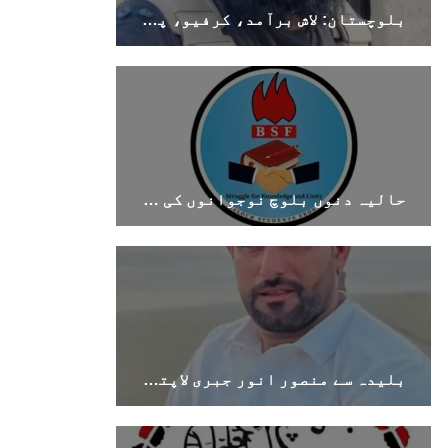
بلوچستان: لاش برآمد، کرفیو، پولیس اہلکار ہلاک
بلوچستان
1694 VIEWS
جون 9, 2023
بلوچستان میں نوجوانوں کی ماورائے آئین
گمشدگیاں تسلسل کے ساتھ جاری ہیں۔ مرکزی
حالیہ دنوں بلوچ نوجوانوں کی غیر آئینی حراست اور جبری گمشدگیوں میں اضافہ تشویشناک ہے۔بی ایس ایف
ترجمان بی ایس او
بلوچ اسٹوڈنٹس آرگنائزیشن کے مرکزی ترجمان نے
بلوچ شاعر سخی ساوڑ کی جبری گمشدگی پر تشویش کا
اظہار کرتے ہوئے کہا ہے کہ بلوچستان میں
نوجوانوں کی ماورائے آئین گمشدگیاں تسلسل کے
ساتھ جاری ہیں۔
SHARE
بلیدہ سے منصور انور جبری لاپتہ، اہل خانہ نے بازیابی کا مطالبہ کر دیا