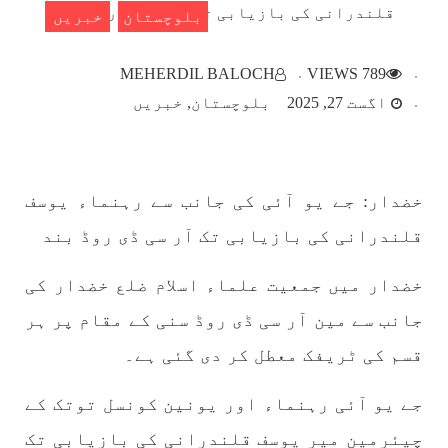
بلوچستان
خبریں
بلوچستان
MEHERDIL BALOCH
789 VIEWS
اگست 27, 2025
بلوچستان
خبریں
1782 VIEWS
مئی 22, 2023
خضدار: جے یو آئی کی جانب سے رہنماء یوسف
جبری لاپتہ افراد کی آواز- دی بلوچ سرکل
دی بلوچ سرکل جبری لاپتہ افراد کے معاملہ کو ایک
قلندرانی کی بازیابی تک آر سی ڈی روڈ بند
قومی ایشو سمجھتی ہے اور ہماری کوشیش ہے کہ
جبری لاپتہ افرد کے خاندانوں کی آواز دنیا کے ان
تمام اداروں تک پہنچایں جو فیصلہ
خضدار میں جمعیت علماء اسلام ضلع خضدار کی
SHARE
جانب سے مین آر سی ڈی روڈ سنی کے مقام پر ہر
قسم کی ٹریفک معطل کر دی گئی ہے۔
مضامین
جے یو آئی رہنماء اور یونین کونسل توتک کے
چیئرمین میر یوسف قلندرانی کی بازیابی تک