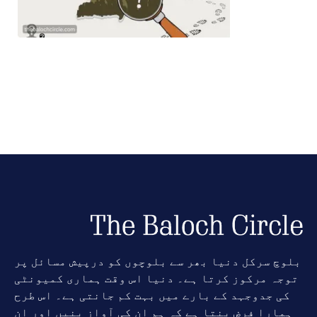
بلوچ سرکل دنیا بھر سے بلوچوں کو درپیش مسائل پر
توجہ مرکوز کرتا ہے۔ دنیا اس وقت ہماری کمیونٹی
کی جدوجہد کے بارے میں بہت کم جانتی ہے۔ اس طرح
ہمارا فرض بنتا ہے کہ ہم ان کی آواز بنیں اور ان