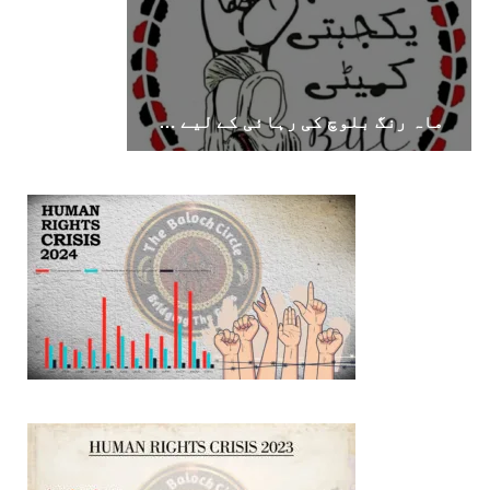
ماہ رنگ بلوچ کی رہائی کے لیے اقوامِ متحدہ میں دائر درخواست کا بی وائی سی کا خیرمقدم