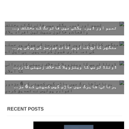
منعقد کیا جائے گا،بلوچ اسٹوڈنٹس ایکشن کمیٹی
بلوچ اسٹوڈنٹس ایکشن کمیٹی کے مرکزی ترجمان
نے اپنے جاری کردہ بیان میں کہا ہے کہ تنظیم کا
تیسرا مرکزی کونسل سیشن بیاد شہید صبا
دشتیاری بنام صورت خان مری اور میر محمد علی
تالپور
تمبو اور ڈیرہ بگٹی میں فائرنگ کے مختلف واقعات، خاتون سمیت تین افراد ہلاک
SHARE
منگچر کالج کے اوپر قائم فورسز کی چوکی پر حملے کی ذمہ داری قبول کرتے ہیں۔ بی ایل اے
بلوچستان
ڈونلڈ ٹرمپ کا وینزویلا کے خلاف زمینی کارروائی کا اعلان
ہرنائی: شاہرگ میں ماڑی گیس کمپنی کے 6 مزدور اغواء، پولیس نے تصدیق کردی
1714 VIEWS
جون 7, 2023
بلوچستان میں خواتین کو معاشرتی مسائل کے بعد
جبری گمشدگیوں کا بھی سامنا ہے- بلوچ وومن فورم
RECENT POSTS
کوئٹہ شال: بلوچ وومن فورم کے نئی کابینہ، بلا
مقابلہ آرگنائزر بانک شلی ، ڈپٹی آرگنائزر
بانک حنیفہ بلوچ منتخب ہوئی۔ مرکزی ممبر بانک
زکیہ ، شہناز بلوچ، ہانی بلوچ ، فرزانہ بلوچ،
رقیہ بلوچ