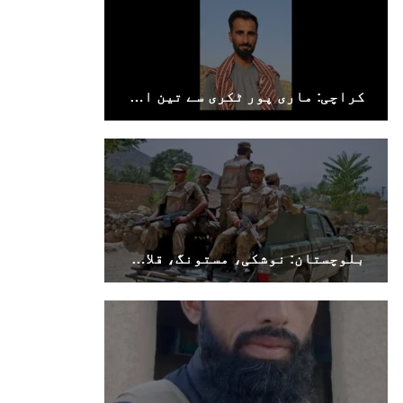
SHARE
کراچی: ماری پور ٹکری سے تین افراد جبری لاپتہ
بلوچستان
1687 VIEWS
جون 7, 2023
تنظیم کے سینئر کارکن سخی بخش بلوچ کو ماورائے
عدالت گرفتار کرکے لاپتہ کرنا غیر انسانی اور
بلوچستان: نوشکی، مستونگ، قلات، سوراب اور خضدار میں کرفیو نافذ
غیر قانونی عمل ہے۔
بلوچ اسٹوڈنٹس فرنٹ بلوچ اسٹوڈنٹس فرنٹ کے
مرکزی ترجمان نے اپنے جاری کردہ بیان میں کہا
کہ سخی بخش (سخی ساوڑ ) بلوچ کو گزشتہ روز 6 بجے
کے قریب گھر سے کیچ بازار جاتے
SHARE