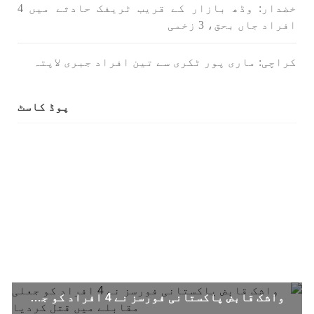
خضدار: وڈھ بازار کے قریب ٹریفک حادثے میں 4
افراد جاں بحق، 3 زخمی
بلوچستان
مضامین
کراچی: ماری پور ٹکری سے تین افراد جبری لاپتہ
پوڈ کاسٹ
1712 VIEWS
جون 3, 2023
کہانی یہیں ختم ہوتی ہے۔ حانی بلوچ
تحریر: حانی بلوچ بلوچستان جہاں جبر مسلسل نے
ایک طرف تو بلوچ قوم کے ان سوئے ہوئے یا مطالعہ
پاکستان کے پیروکاروں کو جگایا وہیں آزادی
پسند اور باشعور بلوچ کی مضبوط مزاحمت نے
ریاست
SHARE
خبریں
واشک قابض پاکستانی فورسز نے 4 افراد کو جعلی مقابلے میں قتل کردیا