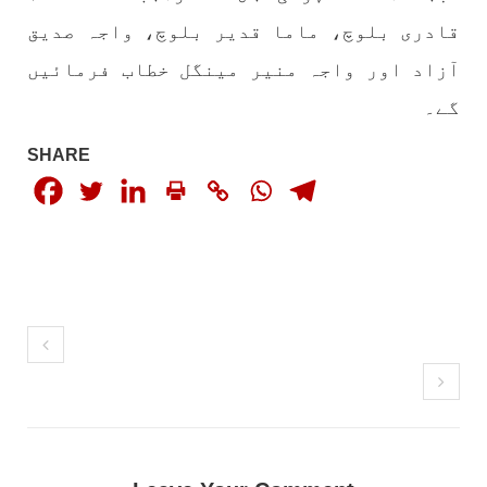
قادری بلوچ، ماما قدیر بلوچ، واجہ صدیق
مضامین
آزاد اور واجہ منیر مینگل خطاب فرمائیں
گے۔
SHARE
1775 VIEWS
مئی 30, 2023
جنگ کی جدلیات – مہر جان
جنگ کی جدلیات تحریر:-مہر جان یہاں بے اعتمادی
کو خدا حافظ کہا جاۓ اور بزدلی کو دفن کیا جاۓ ،
گوہٹے مجادلہ (ٹکراؤ) وحدت پیدا کرتا ہے۔ جنگ
عام اسی لیے ہے کہ “تشکیل
SHARE
مضامین