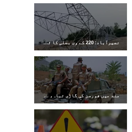
جبری گمشدگیوں کا بھی سامنا ہے- بلوچ وومن فورم
کوئٹہ شال: بلوچ وومن فورم کے نئی کابینہ، بلا
مقابلہ آرگنائزر بانک شلی ، ڈپٹی آرگنائزر
بانک حنیفہ بلوچ منتخب ہوئی۔ مرکزی ممبر بانک
زکیہ ، شہناز بلوچ، ہانی بلوچ ، فرزانہ بلوچ،
رقیہ بلوچ
SHARE
نصیرآباد: 220 کے وی بجلی کا ٹاور دھماکے سے تباہ، مختلف علاقوں کی بجلی معطل
بلوچستان
1689 VIEWS
جون 7, 2023
مند میں فورسز کی گاڑی تباہ، سوراب میں کوئٹہ–کراچی شاہراہ کا پل دھماکے سے تباہ
تنظیم کے سینئر کارکن سخی بخش بلوچ کو ماورائے
عدالت گرفتار کرکے لاپتہ کرنا غیر انسانی اور
غیر قانونی عمل ہے۔
بلوچ اسٹوڈنٹس فرنٹ بلوچ اسٹوڈنٹس فرنٹ کے
مرکزی ترجمان نے اپنے جاری کردہ بیان میں کہا