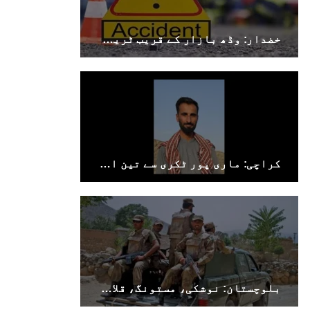
کہ سخی بخش (سخی ساوڑ ) بلوچ کو گزشتہ روز 6 بجے
کے قریب گھر سے کیچ بازار جاتے
SHARE
خضدار: وڈھ بازار کے قریب ٹریفک حادثے میں 4 افراد جاں بحق، 3 زخمی
بلوچستان
کراچی: ماری پور ٹکری سے تین افراد جبری لاپتہ
1696 VIEWS
جون 9, 2023
بلوچستان میں نوجوانوں کی ماورائے آئین
گمشدگیاں تسلسل کے ساتھ جاری ہیں۔ مرکزی
ترجمان بی ایس او
بلوچ اسٹوڈنٹس آرگنائزیشن کے مرکزی ترجمان نے
بلوچ شاعر سخی ساوڑ کی جبری گمشدگی پر تشویش کا
اظہار کرتے ہوئے کہا ہے کہ بلوچستان میں
نوجوانوں کی ماورائے آئین گمشدگیاں تسلسل کے
ساتھ جاری ہیں۔
بلوچستان: نوشکی، مستونگ، قلات، سوراب اور خضدار میں کرفیو نافذ
SHARE