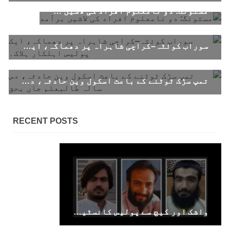
مستونگ: دو نامعلوم افراد کی لاشیں برآمد
1595 VIEWS
جون 3, 2023
تیسرا کونسل سیشن 17،16 اور 18 جون کو کوئٹہ میں
سوراب کوئٹہ–کراچی شاہراہ پر دھماکہ، ایک پولیس اہلکار ہلاک۔
منعقد کیا جائے گا،بلوچ اسٹوڈنٹس ایکشن کمیٹی
بلوچ اسٹوڈنٹس ایکشن کمیٹی کے مرکزی ترجمان
نے اپنے جاری کردہ بیان میں کہا ہے کہ تنظیم کا
تمپ سڑک ٹوٹنے کے باعث اسکول وین حادثہ، دس سالہ طالبعلم جاں بحق
تیسرا مرکزی کونسل سیشن بیاد شہید صبا
دشتیاری بنام صورت خان مری اور میر محمد علی
تالپور
SHARE
RECENT POSTS
بلوچستان
واشک اور کیچ سے پولیس کانسٹیبل سمیت 2 نوجوان جبری لاپتہ، خاران سے ایک سال بعد نوجوان بازیاب
1716 VIEWS
جون 7, 2023
بلوچستان میں خواتین کو معاشرتی مسائل کے بعد