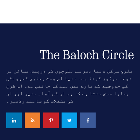
بلوچ سرکل دنیا بھر سے بلوچوں کو درپیش مسائل پر
توجہ مرکوز کرتا ہے۔ دنیا اس وقت ہماری کمیونٹی
کی جدوجہد کے بارے میں بہت کم جانتی ہے۔ اس طرح
ہمارا فرض بنتا ہے کہ ہم ان کی آواز بنیں اور ان
کی مشکلات کو سامنے رکھیں۔