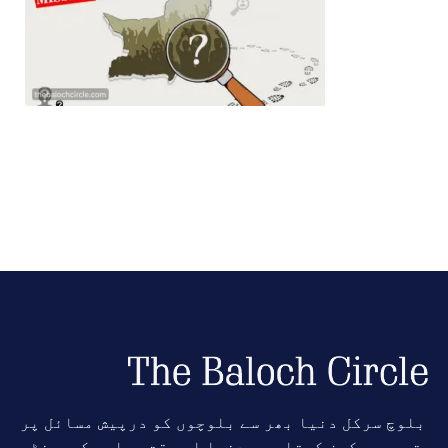
بلوچ سرکل دنیا بھر سے بلوچوں کو درپیش مسائل پر
توجہ مرکوز کرتا ہے۔ دنیا اس وقت ہماری کمیونٹی