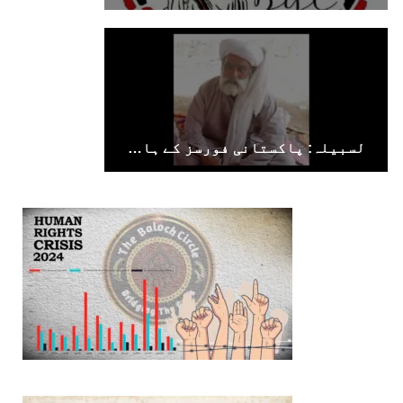
لسبیلہ: پاکستانی فورسز کے ہاتھوں جبری لاپتا کیے گئے بزرگ شخص کی لاش برآمد