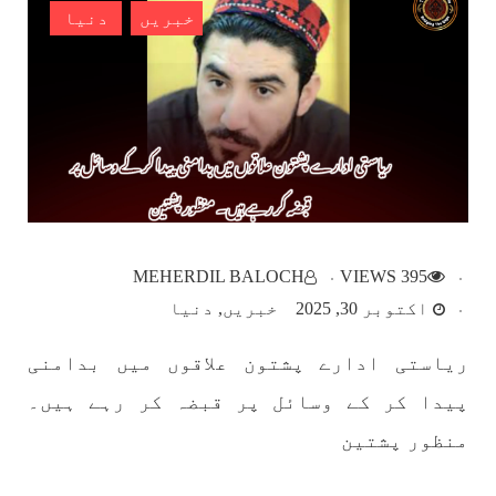
خبریں
دنیا
بلوچستان
1782 VIEWS
مئی 22, 2023
جبری لاپتہ افراد کی آواز- دی بلوچ سرکل
دی بلوچ سرکل جبری لاپتہ افراد کے معاملہ کو ایک
قومی ایشو سمجھتی ہے اور ہماری کوشیش ہے کہ
MEHERDIL BALOCH
395 VIEWS
جبری لاپتہ افرد کے خاندانوں کی آواز دنیا کے ان
تمام اداروں تک پہنچایں جو فیصلہ
اکتوبر 30, 2025
خبریں
دنیا
SHARE
ریاستی ادارے پشتون علاقوں میں بدامنی
پیدا کر کے وسائل پر قبضہ کر رہے ہیں۔
مضامین
منظور پشتین