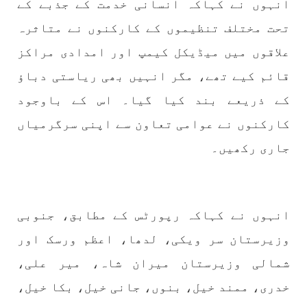
انہوں نے کہاکہ انسانی خدمت کے جذبے کے
تحت مختلف تنظیموں کے کارکنوں نے متاثرہ
1706 VIEWS
جون 3, 2023
علاقوں میں میڈیکل کیمپ اور امدادی مراکز
کہانی یہیں ختم ہوتی ہے۔ حانی بلوچ
قائم کیے تھے، مگر انہیں بھی ریاستی دباؤ
تحریر: حانی بلوچ بلوچستان جہاں جبر مسلسل نے
ایک طرف تو بلوچ قوم کے ان سوئے ہوئے یا مطالعہ
کے ذریعے بند کیا گیا۔ اس کے باوجود
پاکستان کے پیروکاروں کو جگایا وہیں آزادی
پسند اور باشعور بلوچ کی مضبوط مزاحمت نے
کارکنوں نے عوامی تعاون سے اپنی سرگرمیاں
ریاست
SHARE
جاری رکھیں۔
خبریں
انہوں نے کہاکہ رپورٹس کے مطابق، جنوبی
وزیرستان سر ویکی، لدھا، اعظم ورسک اور
شمالی وزیرستان میران شاہ، میر علی،
1591 VIEWS
جون 3, 2023
خدری، ممند خیل، بنوں، جانی خیل، بکا خیل،
تیسرا کونسل سیشن 17،16 اور 18 جون کو کوئٹہ میں