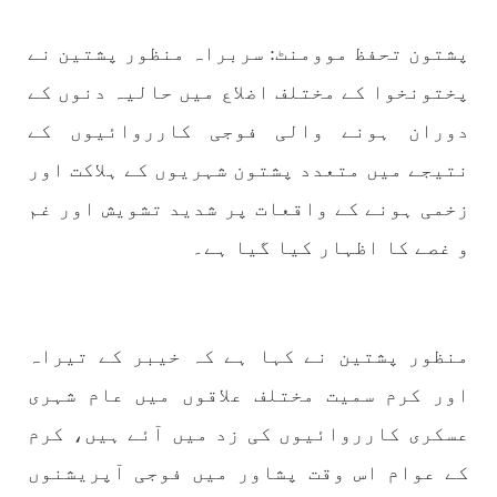
1772 VIEWS
مئی 30, 2023
پشتون تحفظ موومنٹ: سربراہ منظور پشتین نے
جنگ کی جدلیات – مہر جان
پختونخوا کے مختلف اضلاع میں حالیہ دنوں کے
جنگ کی جدلیات تحریر:-مہر جان یہاں بے اعتمادی
کو خدا حافظ کہا جاۓ اور بزدلی کو دفن کیا جاۓ ،
دوران ہونے والی فوجی کارروائیوں کے
گوہٹے مجادلہ (ٹکراؤ) وحدت پیدا کرتا ہے۔ جنگ
عام اسی لیے ہے کہ “تشکیل
نتیجے میں متعدد پشتون شہریوں کے ہلاکت اور
SHARE
زخمی ہونے کے واقعات پر شدید تشویش اور غم
و غصے کا اظہار کیا گیا ہے۔
مضامین
منظور پشتین نے کہا ہے کہ خیبر کے تیراہ
اور کرم سمیت مختلف علاقوں میں عام شہری
1867 VIEWS
مئی 31, 2023
اور کہانی ختم ہوتی ہے – گہور مینگل
عسکری کارروائیوں کی زد میں آئے ہیں، کرم
اور کہانی ختم ہوتی ہے! تحریر : گہور مینگل
نفسیاتی جنگ ایک آزمودہ اور کارآمد ہتھیار
کے عوام اس وقت پشاور میں فوجی آپریشنوں
ہے۔ دنیا کے اکثر طاقت ور ممالک اپنے دشمنوں کی