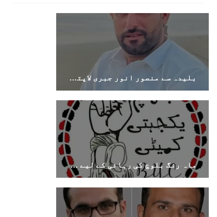
بلیدہ سے منصور انور جبری لاپتہ، اہل خانہ نے بازیابی کا مطالبہ کر دیا
ماہ رنگ بلوچ کی رہائی کے لیے اقوامِ متحدہ میں دائر درخواست کا بی وائی سی کا خیرمقدم