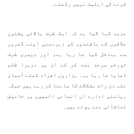
کرنے کی اہلیت نہیں رکھتے۔
بلوچستان
مضامین
مزید کہا گیا ہے کہ ایک طرف بالائی پشتون
1789 VIEWS
جون 2, 2023
علاقوں کے باشندوں کو زبردستی اپنے گھروں
شہید نجمہ بلوچ کو انصاف دلانے کے لئے عالمی
سے بےدخل کیا جا رہا ہے، اور دوسری طرف
ادارے کردار ادا کریں پاکستانی ریاست قاتل ہے
تورخم سرحد بند کر کے ان پر دوہرا ظلم
۔ واجہ صدیق آزاد بلوچ
پاکستان کی پنجابی ریاست کی فوجی سرپرستی میں
ڈھایا جا رہا ہے۔ ہزاروں افراد کھلے آسمان
بلوچستان میں مظالم کے تازہ ترین دردناک
واقعے سے دنیا ضرور چونک گئی ہوگی۔ ضلع آواران
تلے دن رات مشکلات کا سامنا کر رہے ہیں جبکہ
کے علاقے گشکور میں ایک رضاکار خاتون ٹیچر نجمہ
بلوچ نے
ریاستی ادارے ان انسانی المیوں پر خاموش
SHARE
تماشائی بنے ہوئے ہیں۔
بلوچستان
مضامین