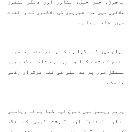
باجوڑ، حسن خیل، پشاور اور دیگر پشتون
منعقد کیا جائے گا،بلوچ اسٹوڈنٹس ایکشن کمیٹی
بلوچ اسٹوڈنٹس ایکشن کمیٹی کے مرکزی ترجمان
علاقوں میں عام شہریوں کی ہلاکتوں کے واقعات
نے اپنے جاری کردہ بیان میں کہا ہے کہ تنظیم کا
تیسرا مرکزی کونسل سیشن بیاد شہید صبا
میں اضافہ ہوا ہے۔
دشتیاری بنام صورت خان مری اور میر محمد علی
تالپور
SHARE
بیان میں کہا گیا ہے کہ یہ سب منظم منصوبہ
بندی کے تحت کیا جا رہا ہے تاکہ علاقے میں
بلوچستان
مستقل طور پر بدامنی کی فضا برقرار رکھی
جا سکے۔
1714 VIEWS
جون 7, 2023
بلوچستان میں خواتین کو معاشرتی مسائل کے بعد
جبری گمشدگیوں کا بھی سامنا ہے- بلوچ وومن فورم
پریس ریلیز میں دعویٰ کیا گیا ہے کہ ریاستی
کوئٹہ شال: بلوچ وومن فورم کے نئی کابینہ، بلا
مقابلہ آرگنائزر بانک شلی ، ڈپٹی آرگنائزر
ادارے “دفاع” اور “دہشت گردی کے خلاف
بانک حنیفہ بلوچ منتخب ہوئی۔ مرکزی ممبر بانک
زکیہ ، شہناز بلوچ، ہانی بلوچ ، فرزانہ بلوچ،
کارروائیوں” کے نام پر خود ہی تشدد کو
رقیہ بلوچ