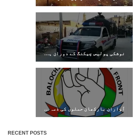
نوشکی پولیس چیکنگ کے دوران ہینڈ گرنیڈ حملہ، 8 افراد زخمی
آواران بارکھان حملوں کی ذمہ داری قبول کرتے ہیں۔ بی ایل ایف
RECENT POSTS