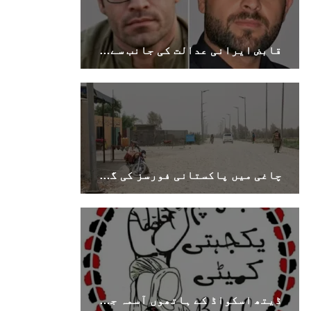
قابض ایرانی عدالت کی جانب سے بلوچی زبان کے دو کارکنوں کو طویل قید کی سزائیں
چاغی میں پاکستانی فورسز کی گاڑیوں پر مسلح حملہ، خاران مرکزی شاہراہ پر ناکہ بندی
ڈیتھ اسکواڈ کے ہاتھوں آسمہ جتک کے والد کا قتل بلوچستان میں جاری جبر کا تسلسل ہے۔ بی وائی سی