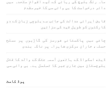
ماہ رنگ بلوچ کی رہائی کے لیے اقوامِ متحدہ میں
دائر درخواست کا بی وائی سی کا خیرمقدم
قابض ایرانی عدالت کی جانب سے بلوچی زبان کے دو
کارکنوں کو طویل قید کی سزائیں
چاغی میں پاکستانی فورسز کی گاڑیوں پر مسلح
حملہ، خاران مرکزی شاہراہ پر ناکہ بندی
ڈیتھ اسکواڈ کے ہاتھوں آسمہ جتک کے والد کا قتل
بلوچستان میں جاری جبر کا تسلسل ہے۔ بی وائی سی
پوڈ کاسٹ