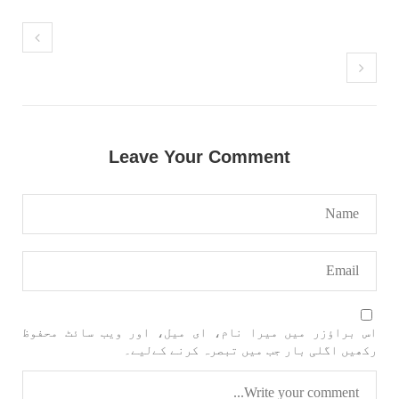
Leave Your Comment
اس براؤزر میں میرا نام، ای میل، اور ویب سائٹ محفوظ
رکھیں اگلی بار جب میں تبصرہ کرنے کےلیے۔