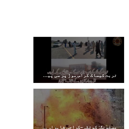
تربت کیساک کراس موڑ پر سی پیک روڈ ٹریفک کے لیے بند، تیل بردار گاڑیوں کے خلاف احتجاج
مستونگ: کوئٹہ–کراچی شاہراہ کے پل پر دھماکہ، پل کا ایک حصہ تباہ