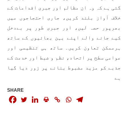
گئی ہے کہ وہ ان مظالم اور جبری اقدامات کے
بلوچستان
خلاف آواز بلند کریں، جاری احتجاجوں میں
بھرپور حصہ لیں، اور جبری طور پر بےدخل
کیے جانے والے اپنے بہن بھائیوں کے ساتھ
1694 VIEWS
جون 9, 2023
بلوچستان میں نوجوانوں کی ماورائے آئین
ہرممکن تعاون کریں۔ ساتھ ہی تنظیمی اور
گمشدگیاں تسلسل کے ساتھ جاری ہیں۔ مرکزی
عوامی سطح پر اتحاد، نظم و ضبط اور خدمت کے
ترجمان بی ایس او
جذبے کو مزید مضبوط بنانے پر زور دیا گیا
بلوچ اسٹوڈنٹس آرگنائزیشن کے مرکزی ترجمان نے
بلوچ شاعر سخی ساوڑ کی جبری گمشدگی پر تشویش کا
اظہار کرتے ہوئے کہا ہے کہ بلوچستان میں
ہے
نوجوانوں کی ماورائے آئین گمشدگیاں تسلسل کے
ساتھ جاری ہیں۔
SHARE
SHARE