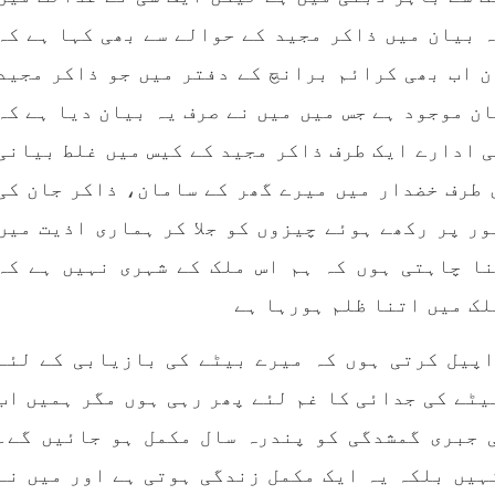
 بیان میں ذاکر مجید کے حوالے سے بھی کہا ہے کہ
ن اب بھی کرائم برانچ کے دفتر میں جو ذاکر مجید
ان موجود ہے جس میں میں نے صرف یہ بیان دیا ہے کہ
 ادارے ایک طرف ذاکر مجید کے کیس میں غلط بیانی
 طرف خضدار میں میرے گھر کے سامان، ذاکر جان کی
ر پر رکھے ہوئے چیزوں کو جلا کر ہماری اذیت میں
ا چاہتی ہوں کہ ہم اس ملک کے شہری نہیں ہے کہ
لک میں اتنا ظلم ہورہا ہے
اپیل کرتی ہوں کہ میرے بیٹے کی بازیابی کے لئے
توانا کریں۔ 14 سال سے بیٹے کی جدائی کا غم لئے پھر رہی ہوں مگر ہمیں اب
ی جبری گمشدگی کو پندرہ سال مکمل ہو جائیں گے۔
ہیں بلکہ یہ ایک مکمل زندگی ہوتی ہے اور میں نے