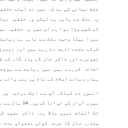
غلط بیانی کی ہے کہ میں نے اپنے حلفیہ
وہ ملک سے باہر ہے لیکن وہ حلفیہ بیا
کے کیس پڑا ہوا ہے اس میں یہ حلفیہ بی
میرا بیٹا وحید ملک سے باہر ہے ریاستی
کرکے مجھے اذیت دے رہے ہیں اور دوسری
تصویرے اور ذاکر جان کے یاد گار کے طو
اضافہ کررہے ہیں میں ریاست سے پوچھن
ہمارے ساتھ اسلام کے نام پر بنے والے م
انہوں نے کہاکہ آپ سے ایک مرتبہ پر 
میری آواز کو 
تک انصاف نہیں مالا ہے۔ ذاکر مجید ک
پندرہ سال کا عرصہ کوئی معمولی مدت ن