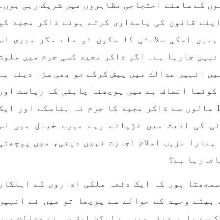
وں کے سامنے احتجاجی مظاہروں میں شریک رہی ہوں۔
بلوچ وومن فورم
انسانی اور غیر قانونی
 شال: بلوچ وومن فورم کے
اپنے قانون کی پاسداری کرتے ہوئے ذاکر مجید کو
کابینہ، بلا مقابلہ
بلوچ اسٹوڈنٹس فرنٹ ب
ائزر بانک شلی ، ڈپٹی
ہمیں اسکی سلامتی کا سکون تو ملے مگر میری اس
اسٹوڈنٹس فرنٹ کے مر
ائزر بانک حنیفہ بلوچ
ترجمان نے اپنے جاری ک
 ہوئی۔ مرکزی ممبر بانک
بیان میں کہا کہ سخی بخش 
نہیں جارہا ہے۔ اگر ذاکر مجید کسی جرم میں ملوث
، شہناز بلوچ، ہانی بلوچ
انہ بلوچ، رقیہ بلوچ
بجے کے قریب گھر سے کیچ ب
یں انہیں عدالت میں پیش کرکے جو بھی سزا دینا ہے
SHARE
جاتے
RE
 کونسا انصاف ہے میں پوچھنا چاہتی کہ ریاست اور
ریاستی ادارے اتنے کمزور ہے کہ وہ 14 سالوں سے ذاکر مجید کا جرم نہ بتاسکے اور ایک
ئی کی اذیت میں تڑپاتے رہے میرے خیال میں اس
ہمارا مزہب اسلام اجازت نہیں دیتی، میں پوچھتی
اجارہا ہے؟
سمجھتا ہوں کہ ایک دفعہ ملکی اداروں کے اہلکار
 بیٹے وحید کے حوالے سے پوچھا تو میں نے انہیں
 سے باہر دبئی میں ہے لیکن ایف سی نے عدالت میں