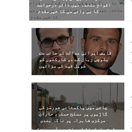
اقوامِ متحدہ میں دائر درخواست
کا بی وائی سی کا خیرمقدم
قابض ایرانی عدالت کی جانب سے
بلوچی زبان کے دو کارکنوں کو
طویل قید کی سزائیں
چاغی میں پاکستانی فورسز کی
گاڑیوں پر مسلح حملہ، خاران
مرکزی شاہراہ پر ناکہ بندی
ڈیتھ اسکواڈ کے ہاتھوں آسمہ جتک