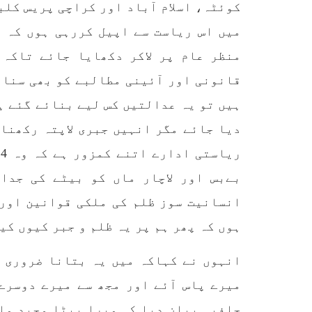
کوئٹہ، اسلام آباد اور کراچی پریس کلب
کمیٹی
بلوچ اسٹوڈنٹس ایکشن کمیٹی
کوئٹہ
میں اس ریاست سے اپیل کررہی ہوں کہ 
کے مرکزی ترجمان نے اپنے جاری
نئی 
کردہ بیان میں کہا ہے کہ
آرگن
منظر عام پر لاکر دکھایا جائے تاکہ 
تنظیم کا تیسرا مرکزی کونسل
آرگن
سیشن بیاد شہید صبا دشتیاری
منتخب
قانونی اور آئینی مطالبے کو بھی سنا 
بنام صورت خان مری اور میر
زکیہ 
محمد علی تالپور
، فرز
ہیں تو یہ عدالتیں کس لیے بنائے گئے ہ
SHARE
دیا جائے مگر انہیں جبری لاپتہ رکھنا
بےبس اور لاچار ماں کو بیٹے کی جدا
انسانیت سوز ظلم کی ملکی قوانین اور 
ہوں کہ پھر ہم پر یہ ظلم و جبر کیوں کی
انہوں نے کہاکہ میں یہ بتانا ضروری 
میرے پاس آئے اور مجھ سے میرے دوسرے
حلفیہ بیان دیا کہ میرا بیٹا وحید ملک