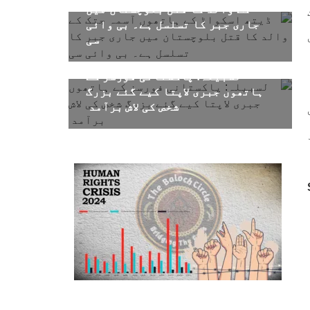
کے والد کا قتل بلوچستان میں
جاری جبر کا تسلسل ہے۔ بی وائی
سی
لسبیلہ: پاکستانی فورسز کے
ہاتھوں جبری لاپتا کیے گئے بزرگ
شخص کی لاش برآمد