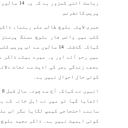
ریاست اتنی 
آفیشل سیکریٹ ایکٹ کے عام
کردیا
شہریوں پر استعمال کی سخت
پاکست
مخالفت کرتے ہوئے کہا ہے کہ
پریس کانفرنس
علاقے
پہلے بھی جن شہریوں پر اِن
ایکٹ کے تحت
جبری لاپتہ بلوچ طالب علم رہنماء ذاکر
SHARE
کلب میں وائس فار بلوچ مسنگ پرسنز 
کہاکہ گذشتہ 14 سالوں سے اس
میں رحم آئے اور وہ میرے بیٹے ذاکر م
مجھے زندگی بھر کی اذیت سے نجات دلائے
مضامین
کوئی حال احوال نہیں ہے۔
1865 VIEWS
مئی 31, 2023
EWS
اور کہانی ختم ہوتی ہے – گہور
ن
مینگل
سامنے احتجاجی کیمپ لگایا مگر اس ملک
اور کہانی ختم ہوتی ہے! تحریر
: گہور مینگل نفسیاتی جنگ ایک
کوئی اہمیت نہیں ہے۔ ذاکر مجید بلوچ 
آزمودہ اور کارآمد ہتھیار
ہے۔ دنیا کے اکثر طاقت ور