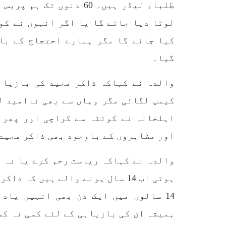
تحریر
طلباء لیڈر ہیں۔ 60 دنو
ممالک اپنے دشمنوں کی شکست و
ممبر 
ریخت کے لیے یہی حکمتِ عملی
کسی ب
لوٹا دیا جائے گا یا اگر انہوں نے کو
اپنائے
طریق
پہنچ
SHARE
کیا جائے گا مگر ہمارے احتجاج کے باو
تجربہ
یے ۔ت
گیا۔
والدہ نے کہاکہ ذاکر مجید کی بازیاب
کیمپ لگائی مگر وہاں سے بھی ناامید ل
اہلخانہ نے کوئٹہ سے کراچی اور پھر ک
خبریں
اور مظاہروں کے باوجود بھی ذاکر مجید 
والدہ نے کہاکہ ریاست رحم کرے یا نہ م
ہوتی اب 14 سال ہونے والے ہیں ک
1590 VIEWS
جون 3, 2023
EWS
تیسرا کونسل سیشن 17،16 اور
14 سالوں میں ایک دن بھی انہیں یاد
18 جون کو کوئٹہ میں منعقد کیا
مع
جائے گا،بلوچ اسٹوڈنٹس ایکشن
گم