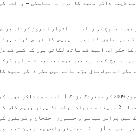
کمزور ہے کہ وہ 14 سالوں سے لاپتہ ذاکر مجید کا جرم نہ بتاسکی – والدہ کی
 ہے۔ تفصیلات کے مطابق
خاندانوں کی آواز دنیا ک
انی فورسز نے بلیدہ کے
تمام اداروں تک پہنچای
 میناز ڈن سر میں چھاپہ
فیصلہ
RE
SHARE
 مجید بلوچ کی والدہ نے اتوار کے روز کوئٹہ پریس
کے رہنماؤں کے ہمراہ پریس کانفرنس کرتے ہوئے
 پریس کلب کا چکر اس امید کے ساتھ لگاتی ہوں کہ کسی کے دل
جید بلوچ کے بارے میں مجھے معلومات فراہم کرکے
 مگر اب صرف سال بڑھ جاتے ہیں مگر ذاکر مجید کا
مضامین
بلوچستان
مضامی
انہوں نے کہاکہ آج سے چودہ سال قبل 8 جون 2009 کو مستونگ پڑنگ آباد سے جب ذاکر مجید کو
1977 VI
جون 2, 2023
1786 VIEWS
جون 2, 2023
اٹھایا گیا تو میں نے اہل خانہ کے ہمراہ 2 مہینے سے زیادہ وقت تک یہاں پریس کلب کے
وجوانوں کی سیاسی شراکت
شہید نجمہ بلوچ کو انصاف د
داری کی اہمیت اور بلوچ
کے لئے عالمی ادارے کردار
 میں پرامن سیاسی و جمہوری احتجاج و طریقوں کی
نوجوانوں کے عدم شرکت کی
کریں پاکستانی ریاست قات
بی ایس او آزاد کے سینیئر وائس چیئرمین تھے اور
وجوہات ۔ سلیم جالب بلوچ
۔ واجہ صدیق آزاد 