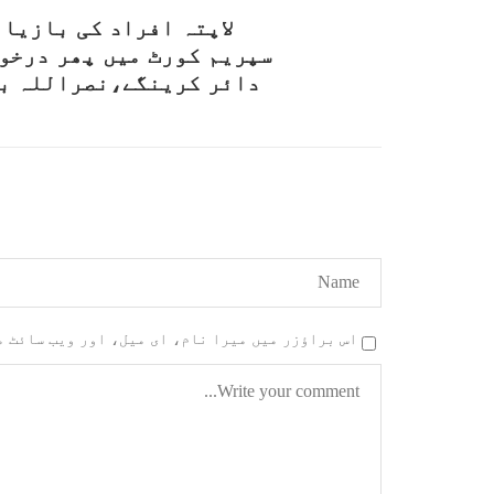
لاپتہ افراد کی بازیاب
سپریم کورٹ میں پھر درخو
دائر کرینگے،نصراللہ ب
اس براؤزر میں میرا نام، ای میل، اور ویب سائٹ 