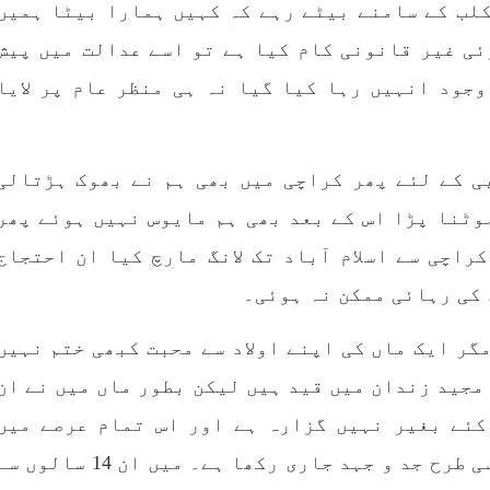
،سلیم جالب بلوچ سابق
پاکستان کی پنجابی ریاس
ں تک ہم پریس کلب کے سامنے بیٹے رہے کہ کہیں ہمارا بیٹا ہمیں
سینٹرل کمیٹی بی ایس او۔
فوجی سرپرستی میں بلوچ
ھی کام کو کرنے اسے صحیح
میں مظالم کے تازہ ت
ئی غیر قانونی کام کیا ہے تو اسے عدالت میں پیش
ے سے پائے تکیمل تک
دردناک واقعے سے دنیا 
انے کے لئے توانائی،و
چونک گئی ہوگی۔ ضلع آوارا
جود انہیں رہا کیا گیا نہ ہی منظر عام پر لایا
 کے ملاپ سے انکار ناممکن
علاقے گشکور میں ایک رض
جربہ تربیت
خاتون ٹیچر نجمہ بلوچ نے
RE
SHARE
ی کے لئے پھر کراچی میں بھی ہم نے بھوک ہڑتالی
وٹنا پڑا اس کے بعد بھی ہم مایوس نہیں ہوئے پھر
راچی سے اسلام آباد تک لانگ مارچ کیا ان احتجاج
بلوچستان
بلوچستا
کی رہائی ممکن نہ ہوئی۔
گر ایک ماں کی اپنے اولاد سے محبت کبھی ختم نہیں
ہ ذاکر مجید زندان میں قید ہیں لیکن بطور ماں میں نے ان
1713 VI
جون 7, 2023
1686 VIEWS
جون 7, 2023
بلوچستان میں خواتین کو
تنظیم کے سینئر کارکن سخی
 کئے بغیر نہیں گزارہ ہے اور اس تمام عرصے میں
اشرتی مسائل کے بعد جبری
بلوچ کو ماورائے ع
ہمیشہ ان کی بازیابی کے لئے کسی نہ کسی طرح جد و جہد جاری رکھا ہے۔ میں ان 14 سالو
شدگیوں کا بھی سامنا ہے-
گرفتار کرکے لاپتہ کرنا