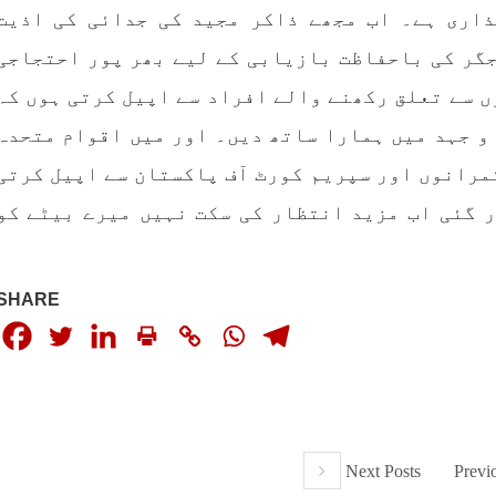
ذاری ہے۔ اب مجھے ذاکر مجید کی جدائی کی اذیت
جگر کی باحفاظت بازیابی کے لیے بھر پور احتجاجی
ں سے تعلق رکھنے والے افراد سے اپیل کرتی ہوں کہ
و جہد میں ہمارا ساتھ دیں۔ اور میں اقوام متحدہ
مرانوں اور سپریم کورٹ آف پاکستان سے اپیل کرتی
یں گذر گئی اب مزید انتظار کی سکت نہیں میرے بیٹے کو
SHARE
Next Posts
Previ