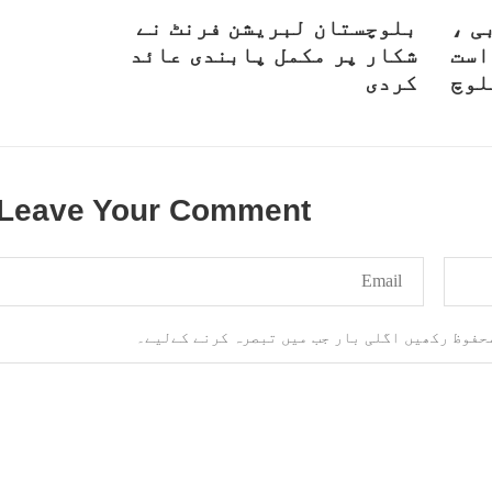
ی ،
بلوچستان لبریشن فرنٹ نے
است
شکار پر مکمل پابندی عائد
لوچ
کردی
Leave Your Comment
محفوظ رکھیں اگلی بار جب میں تبصرہ کرنے کےلیے۔