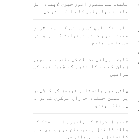
اسی لیے ہے کہ “تشکیل
بلیدہ سے منصور انور جبری لاپتہ، اہل
ے ان
SHARE
ں جو
خانہ نے بازیابی کا مطالبہ کر دیا
SHA
ماہ رنگ بلوچ کی رہائی کے لیے اقوامِ
متحدہ میں دائر درخواست کا بی وائی
سی کا خیرمقدم
قابض ایرانی عدالت کی جانب سے بلوچی
زبان کے دو کارکنوں کو طویل قید کی
ن
بلوچستان
مضامین
سزائیں
چاغی میں پاکستانی فورسز کی گاڑیوں
پر مسلح حملہ، خاران مرکزی شاہراہ
1705 VIEWS
جون 3, 2023
پر ناکہ بندی
لانے
کہانی یہیں ختم ہوتی ہے۔ حانی
 ادا
بلوچ
ڈیتھ اسکواڈ کے ہاتھوں آسمہ جتک کے
ل ہے
تحریر: حانی بلوچ بلوچستان
والد کا قتل بلوچستان میں جاری جبر
جہاں جبر مسلسل نے ایک طرف تو
بلوچ
بلوچ قوم کے ان سوئے ہوئے یا
کا تسلسل ہے۔ بی وائی سی
مطالعہ پاکستان کے