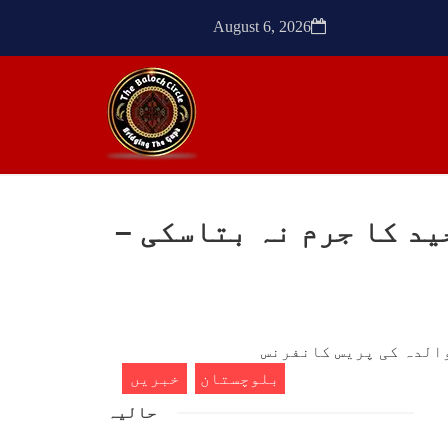
ٹیچر
ترجمان نے کہا گزشتہ دنوں
کشی
بلوچستان کے علاقے آواران میں
August 6, 2026
 کے
نجمہ بلوچ ولد دل سرد
ک کی
SHARE
SHA
 لاپتہ ذاکر مجید کا جرم نہ بتاسکی –
ن
مضامین
1771 VIEWS
مئی 30, 2023
- دی
جنگ کی جدلیات – مہر جان
سرکل
جنگ کی جدلیات تحریر:-مہر جان
بلوچستان
خبریں
یہاں بے اعتمادی کو خدا حافظ
فراد
کہا جاۓ اور بزدلی کو دفن کیا
حالیہ
ایشو
جاۓ ، گوہٹے مجادلہ (ٹکراؤ)
ش ہے
وحدت پیدا کرتا ہے۔ جنگ عام
 کے