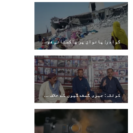
گوادر: پانوان پر پاکستانی فورسز کا دھاوا، 60 سے زائد افراد جبری لاپتہ، متعدد گھر مسمار
کوئٹہ: جبری گمشدگیوں کے خلاف وی بی ایم پی کا احتجاجی کیمپ 6322ویں روز بھی جاری