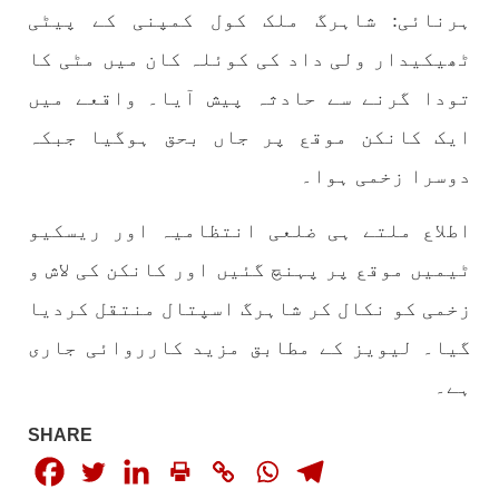
1777 VIEWS
مئی 30, 2023
ہرنائی: شاہرگ ملک کول کمپنی کے پیٹی
جنگ کی جدلیات – مہر جان
ٹھیکیدار ولی داد کی کوئلہ کان میں مٹی کا
جنگ کی جدلیات تحریر:-مہر جان یہاں بے اعتمادی
کو خدا حافظ کہا جاۓ اور بزدلی کو دفن کیا جاۓ ،
تودا گرنے سے حادثہ پیش آیا۔ واقعے میں
گوہٹے مجادلہ (ٹکراؤ) وحدت پیدا کرتا ہے۔ جنگ
عام اسی لیے ہے کہ “تشکیل
ایک کانکن موقع پر جاں بحق ہوگیا جبکہ
SHARE
دوسرا زخمی ہوا۔
اطلاع ملتے ہی ضلعی انتظامیہ اور ریسکیو
مضامین
ٹیمیں موقع پر پہنچ گئیں اور کانکن کی لاش و
زخمی کو نکال کر شاہرگ اسپتال منتقل کردیا
گیا۔ لیویز کے مطابق مزید کارروائی جاری
1874 VIEWS
مئی 31, 2023
ہے۔
اور کہانی ختم ہوتی ہے – گہور مینگل
اور کہانی ختم ہوتی ہے! تحریر : گہور مینگل
نفسیاتی جنگ ایک آزمودہ اور کارآمد ہتھیار
SHARE
ہے۔ دنیا کے اکثر طاقت ور ممالک اپنے دشمنوں کی
شکست و ریخت کے لیے یہی حکمتِ عملی اپنائے
SHARE