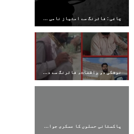
چاغی : فائرنگ سے امتیاز نامی ایک شخص شدید زخمی اسپتال منتقل
بلوچستان
1690 VIEWS
جون 7, 2023
تنظیم کے سینئر کارکن سخی بخش بلوچ کو ماورائے
عدالت گرفتار کرکے لاپتہ کرنا غیر انسانی اور
نوشکی دو واقعات، فائرنگ سے دو افراد جاں بحق، خیصار سے ایک لاش برآمد
غیر قانونی عمل ہے۔
بلوچ اسٹوڈنٹس فرنٹ بلوچ اسٹوڈنٹس فرنٹ کے
مرکزی ترجمان نے اپنے جاری کردہ بیان میں کہا
کہ سخی بخش (سخی ساوڑ ) بلوچ کو گزشتہ روز 6 بجے
کے قریب گھر سے کیچ بازار جاتے
SHARE
پاکستانی حملوں کا عسکری جواب دینگے،ٹی ٹی پی افغانستان میں نہیں پاکستان کے اندر بڑے علاقوں پر کنٹرول رکھتی ہے- ذبیح اللہ مجاہد
بلوچستان