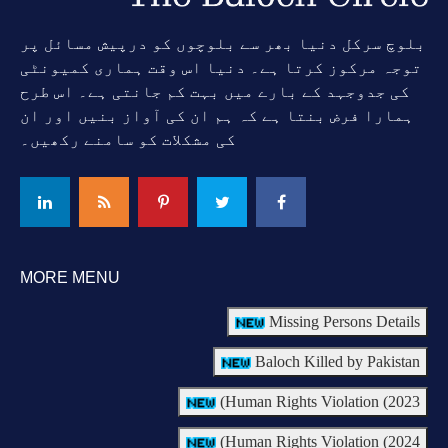
بلوچ سرکل دنیا بھر سے بلوچوں کو درپیش مسائل پر
توجہ مرکوز کرتا ہے۔ دنیا اس وقت ہماری کمیونٹی
کی جدوجہد کے بارے میں بہت کم جانتی ہے۔ اس طرح
ہمارا فرض بنتا ہے کہ ہم ان کی آواز بنیں اور ان
کی مشکلات کو سامنے رکھیں۔
MORE MENU
Missing Persons Details
Baloch Killed by Pakistan
Human Rights Violation (2023)
Human Rights Violation (2024)