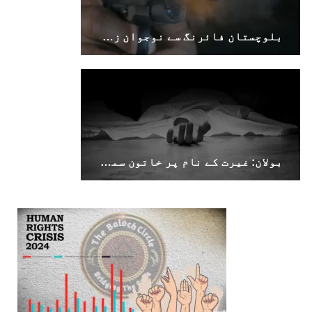
بلوچستان فائرنگ سے نوجوان زخمی، ایک شخص کی لاش برآمد
بولان: غیرت کے نام پر خاتون سمیت 2 افراد قتل، ملزم فرار