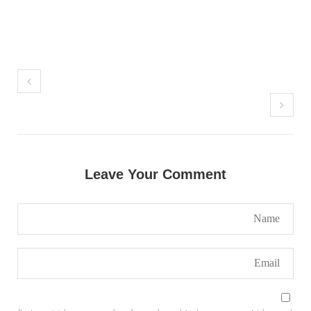
مضامین
1988 VIEWS
جون 2, 2023
نوجوانوں کی سیاسی شراکت داری کی اہمیت اور
بلوچ نوجوانوں کے عدم شرکت کی وجوہات ۔ سلیم
Leave Your Comment
جالب بلوچ
تحریر،سلیم جالب بلوچ سابق ممبر سینٹرل کمیٹی
بی ایس او۔ کسی بھی کام کو کرنے اسے صحیح طریقے
سے پائے تکیمل تک پہنچانے کے لئے توانائی،و
تجربہ کے ملاپ سے انکار ناممکن یے ۔تجربہ تربیت
SHARE