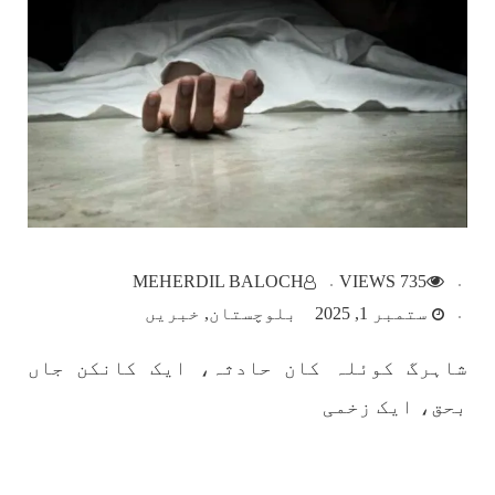
بلوچستان
1788 VIEWS
مئی 22, 2023
جبری لاپتہ افراد کی آواز- دی بلوچ سرکل
دی بلوچ سرکل جبری لاپتہ افراد کے معاملہ کو ایک
قومی ایشو سمجھتی ہے اور ہماری کوشیش ہے کہ
جبری لاپتہ افرد کے خاندانوں کی آواز دنیا کے ان
تمام اداروں تک پہنچایں جو فیصلہ
MEHERDIL BALOCH
735 VIEWS
SHARE
ستمبر 1, 2025
بلوچستان
خبریں
شاہرگ کوئلہ کان حادثہ، ایک کانکن جاں
مضامین
بحق، ایک زخمی