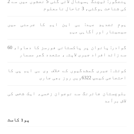
پنجگور: ٹیچنگ ہسپتال لائی گئی 5 نعشوں میں سے 2
کی شناخت ہوگئی، 3 تاحال نامعلوم
1716 VIEWS
جون 3, 2023
کہانی یہیں ختم ہوتی ہے۔ حانی بلوچ
یومِ تجدیدِ عہد: بی این ایم کا جرمنی میں
تحریر: حانی بلوچ بلوچستان جہاں جبر مسلسل نے
سیمینار اور آگاہی مہم
ایک طرف تو بلوچ قوم کے ان سوئے ہوئے یا مطالعہ
پاکستان کے پیروکاروں کو جگایا وہیں آزادی
پسند اور باشعور بلوچ کی مضبوط مزاحمت نے
ریاست
گوادر: پانوان پر پاکستانی فورسز کا دھاوا، 60
SHARE
سے زائد افراد جبری لاپتہ، متعدد گھر مسمار
کوئٹہ: جبری گمشدگیوں کے خلاف وی بی ایم پی کا
احتجاجی کیمپ 6322ویں روز بھی جاری
خبریں
بلوچستان فائرنگ سے نوجوان زخمی، ایک شخص کی
لاش برآمد
1596 VIEWS
جون 3, 2023
تیسرا کونسل سیشن 17،16 اور 18 جون کو کوئٹہ میں
پوڈ کاسٹ
منعقد کیا جائے گا،بلوچ اسٹوڈنٹس ایکشن کمیٹی
بلوچ اسٹوڈنٹس ایکشن کمیٹی کے مرکزی ترجمان