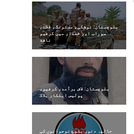
بلوچستان: نوشکی، مستونگ، قلات،
سوراب اور خضدار میں کرفیو
نافذ
بلوچستان: لاش برآمد، کرفیو،
پولیس اہلکار ہلاک
حالیہ دنوں بلوچ نوجوانوں کی