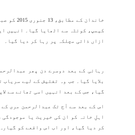
پہلے بھی جن شہریوں پر اِن
ایکٹ کے تحت
SHARE
کیمپ، کوئٹہ سے اٹھایا گیا۔ انہیں ایک
ازاں ذاتی مچلکہ پر رہا کر دیا گیا۔
مضامین
رہائی کے بعد دوسرے دن پھر عبدالرحمن
بلایا گیا۔ جب وہ تفتیش کے لیے سریاب 
1868 VIEWS
مئی 31, 2023
EWS
گیا، جس کے بعد انہیں اسی تھانے سے لاپ
اور کہانی ختم ہوتی ہے – گہور
ن
مینگل
اس کے بعد سے آج تک عبدالرحمن مری کے 
اور کہانی ختم ہوتی ہے! تحریر
: گہور مینگل نفسیاتی جنگ ایک
اہلِ خانہ کو ان کی خیریت یا موجودگی 
آزمودہ اور کارآمد ہتھیار
ہے۔ دنیا کے اکثر طاقت ور
تحریر
کر دیا گیا، اور اب اس واقعے کو گیارہ (11) سال پورے ہونے کو ہی
ممالک اپنے دشمنوں کی شکست و
ممبر 
ریخت کے لیے یہی حکمتِ عملی
کسی ب