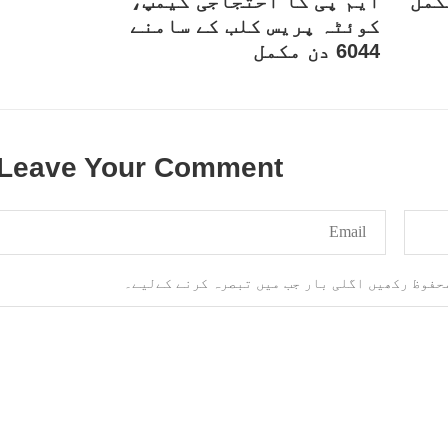
ایم پی کا احتجاجی کیمپ،
کابینہ، بلا مقابلہ
بلوچ اسٹوڈنٹس فرنٹ ب
کوئٹہ پریس کلب کے سامنے
ائزر بانک شلی ، ڈپٹی
اسٹوڈنٹس فرنٹ کے مر
ائزر بانک حنیفہ بلوچ
6044 دن مکمل
ترجمان نے اپنے جاری ک
 ہوئی۔ مرکزی ممبر بانک
بیان میں کہا کہ سخی بخش 
، شہناز بلوچ، ہانی بلوچ
انہ بلوچ، رقیہ بلوچ
بجے کے قریب گھر سے کیچ ب
SHARE
جاتے
RE
Leave Your Comment
محفوظ رکھیں اگلی بار جب میں تبصرہ کرنے کےلیے۔