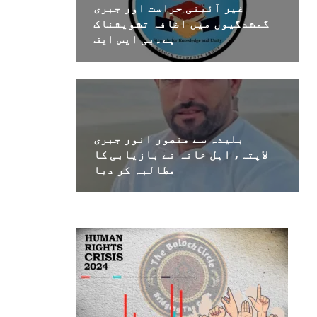
غیر آئینی حراست اور جبری
گمشدگیوں میں اضافہ تشویشناک
ہے۔بی ایس ایف
بلیدہ سے منصور انور جبری
لاپتہ، اہل خانہ نے بازیابی کا
مطالبہ کر دیا