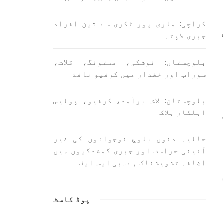
SHA
کراچی: ماری پور ٹکری سے تین افراد
ی
جبری لاپتہ
بلوچستان: نوشکی، مستونگ، قلات،
سوراب اور خضدار میں کرفیو نافذ
ن
بلوچستان
مضامین
بلوچستان: لاش برآمد، کرفیو، پولیس
اہلکار ہلاک
حالیہ دنوں بلوچ نوجوانوں کی غیر
1707 VIEWS
جون 3, 2023
آئینی حراست اور جبری گمشدگیوں میں
لانے
کہانی یہیں ختم ہوتی ہے۔ حانی
اضافہ تشویشناک ہے۔بی ایس ایف
 ادا
بلوچ
ل ہے
تحریر: حانی بلوچ بلوچستان
جہاں جبر مسلسل نے ایک طرف تو
بلوچ
بلوچ قوم کے ان سوئے ہوئے یا
پوڈ کاسٹ
مطالعہ پاکستان کے
ت کی
پیروکاروں کو جگایا وہیں
ستان
آزادی پسند اور باشعور بلوچ
رین