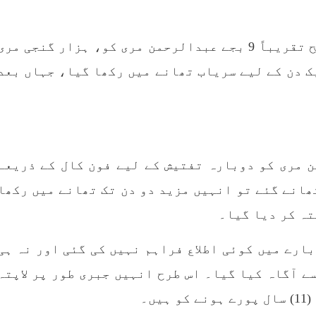
RE
SHARE
خاندان کے مطابق، 13 جنوری 2015 کو صبح تقریباً 9 بجے عبدالرحمن مری کو، ہزار گنجی مر
 دن کے لیے سریاب تھانے میں رکھا گیا، جہاں بعد
مضامین
بلوچستان
مضامی
 مری کو دوبارہ تفتیش کے لیے فون کال کے ذریعے
تھانے گئے تو انہیں مزید دو دن تک تھانے میں رکھا
1981 VI
جون 2, 2023
1790 VIEWS
جون 2, 2023
تہ کر دیا گیا۔
وجوانوں کی سیاسی شراکت
شہید نجمہ بلوچ کو انصاف د
داری کی اہمیت اور بلوچ
کے لئے عالمی ادارے کردار
بارے میں کوئی اطلاع فراہم نہیں کی گئی اور نہ ہی
نوجوانوں کے عدم شرکت کی
کریں پاکستانی ریاست قات
سے آگاہ کیا گیا۔ اس طرح انہیں جبری طور پر لاپتہ
وجوہات ۔ سلیم جالب بلوچ
۔ واجہ صدیق آزاد 
،سلیم جالب بلوچ سابق
پاکستان کی پنجابی ریاس
ں۔
سینٹرل کمیٹی بی ایس او۔
فوجی سرپرستی میں بلوچ
ھی کام کو کرنے اسے صحیح
میں مظالم کے تازہ ت