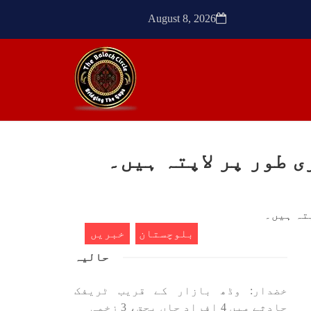
ک کی
SHARE
August 8, 2026
SHA
ن
مضامین
1773 VIEWS
مئی 30, 2023
- دی
جنگ کی جدلیات – مہر جان
سرکل
جنگ کی جدلیات تحریر:-مہر جان
بلوچستان
خبریں
یہاں بے اعتمادی کو خدا حافظ
فراد
کہا جاۓ اور بزدلی کو دفن کیا
حالیہ
ایشو
جاۓ ، گوہٹے مجادلہ (ٹکراؤ)
ش ہے
وحدت پیدا کرتا ہے۔ جنگ عام
 کے
اسی لیے ہے کہ “تشکیل
خضدار: وڈھ بازار کے قریب ٹریفک
ے ان
SHARE
ں جو
حادثے میں 4 افراد جاں بحق، 3 زخمی