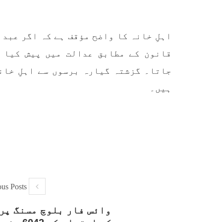
اپنائے
طریق
پہنچ
SHARE
تجربہ
یے ۔ت
اہلِ خانہ کا واضح مؤقف ہے کہ اگر عبد
قانون کے مطابق عدالت میں پیش کیا ج
جاتا۔ گزشتہ گیارہ برسوں سے اہلِ خان
ہیں۔
خبریں
1593 VIEWS
جون 3, 2023
EWS
تیسرا کونسل سیشن 17،16 اور
18 جون کو کوئٹہ میں منعقد کیا
مع
ous Posts
جائے گا،بلوچ اسٹوڈنٹس ایکشن
گم
کمیٹی
وائس فار بلوچ مسنگ پر
بلوچ اسٹوڈنٹس ایکشن کمیٹی
کوئٹہ