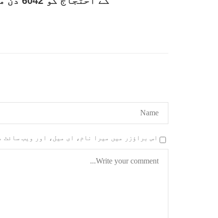
کے احتجاج کو 6042 دن مکمل
کے مرکزی ترجمان نے اپنے جاری
نئی 
کردہ بیان میں کہا ہے کہ
آرگن
تنظیم کا تیسرا مرکزی کونسل
آرگن
سیشن بیاد شہید صبا دشتیاری
منتخب
بنام صورت خان مری اور میر
زکیہ 
محمد علی تالپور
، فرز
SHARE
اس براؤزر میں میرا نام، ای میل، اور ویب سائٹ 