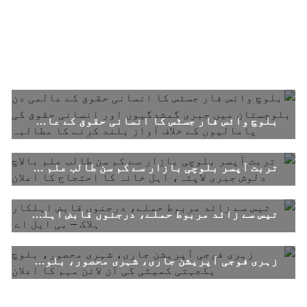
بلوچستان
1694 VIEWS
جون 9, 2023
بلوچستان میں نوجوانوں کی ماورائے آئین
بلوچ وائس فار جسٹس کا انسانی حقوق کے عالمی دن بلوچستان میں جبری گمشدگیوں اور انسانی حقوق کی پامالیوں کے خلاف آواز بلند کرنے کا مطالبہ
گمشدگیاں تسلسل کے ساتھ جاری ہیں۔ مرکزی
ترجمان بی ایس او
بلوچ اسٹوڈنٹس آرگنائزیشن کے مرکزی ترجمان نے
تربت آپسر بلوچی بازار سے کم سن طالب علم بالاچ دلوش جبری لاپتہ، اہل خانہ کا احتجاج کا اعلان
بلوچ شاعر سخی ساوڑ کی جبری گمشدگی پر تشویش کا
اظہار کرتے ہوئے کہا ہے کہ بلوچستان میں
نوجوانوں کی ماورائے آئین گمشدگیاں تسلسل کے
ساتھ جاری ہیں۔
تیس سے زائد مربوط حملے، درجنوں قابض اہلکار ہلاک – بی ایل اے
SHARE
زہری فوجی آپریشن جاری، شہری محصور، بلوچ یکجہتی کمیٹی کی آن لائن مہم کا اعلان