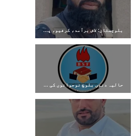
بلوچستان: لاش برآمد، کرفیو، پولیس اہلکار ہلاک
حالیہ دنوں بلوچ نوجوانوں کی غیر آئینی حراست اور جبری گمشدگیوں میں اضافہ تشویشناک ہے۔بی ایس ایف