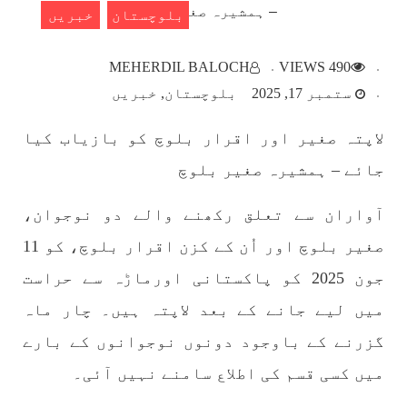
بلوچستان
خبریں
بلوچستان
MEHERDIL BALOCH
490 VIEWS
ستمبر 17, 2025
بلوچستان
خبریں
لاپتہ صغیر اور اقرار بلوچ کو بازیاب کیا
1782 VIEWS
مئی 22, 2023
جائے – ہمشیرہ صغیر بلوچ
جبری لاپتہ افراد کی آواز- دی بلوچ سرکل
دی بلوچ سرکل جبری لاپتہ افراد کے معاملہ کو ایک
آواران سے تعلق رکھنے والے دو نوجوان،
قومی ایشو سمجھتی ہے اور ہماری کوشیش ہے کہ
جبری لاپتہ افرد کے خاندانوں کی آواز دنیا کے ان
صغیر بلوچ اور اُن کے کزن اقرار بلوچ، کو 11
تمام اداروں تک پہنچایں جو فیصلہ
SHARE
جون 2025 کو پاکستانی اورماڑہ سے حراست
میں لیے جانے کے بعد لاپتہ ہیں۔ چار ماہ
گزرنے کے باوجود دونوں نوجوانوں کے بارے
مضامین
میں کسی قسم کی اطلاع سامنے نہیں آئی۔