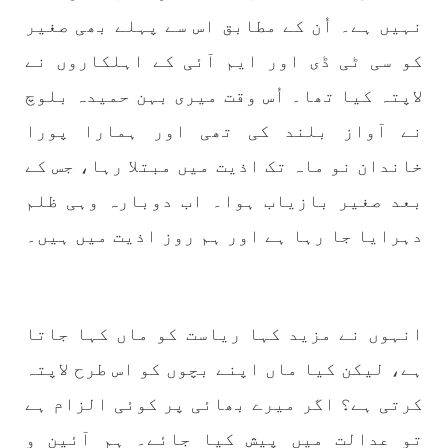
شکست و ریخت کے لیے یہی حکمتِ عملی اپنائے
نہیں ہے۔ اُن کے مطابق اس سے پہلے بھی صغیر
SHARE
کو سی ٹی ڈی اور ایم آئی کے اہلکاروں نے
لاپتہ کیا تھا۔ اُس وقت میری بہن حمیدہ بلوچ
مضامین
نے آواز بلند کی تھی اور ہمارا پورا
خاندان نو ماہ تک اذیت میں مبتلا رہا، جس کے
بعد صغیر بازیاب ہوا۔ اب دوبارہ وہی ظلم
1980 VIEWS
جون 2, 2023
دہرایا جا رہا ہے اور ہم روز اذیت میں ہیں۔
نوجوانوں کی سیاسی شراکت داری کی اہمیت اور
بلوچ نوجوانوں کے عدم شرکت کی وجوہات ۔ سلیم
جالب بلوچ
تحریر،سلیم جالب بلوچ سابق ممبر سینٹرل کمیٹی
انہوں نے مزید کہا ریاست کو ماں کہا جاتا
بی ایس او۔ کسی بھی کام کو کرنے اسے صحیح طریقے
سے پائے تکیمل تک پہنچانے کے لئے توانائی،و
ہے، لیکن کیا ماں اپنے بچوں کو اس طرح لاپتہ
تجربہ کے ملاپ سے انکار ناممکن یے ۔تجربہ تربیت
SHARE
کرتی ہے؟ اگر میرے بھائی پر کوئی الزام ہے
تو عدالت میں پیش کیا جائے۔ ہم آئین و