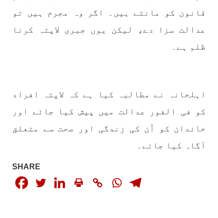
قانون کو مانتے ہیں۔ اگر وہ مجرم ہیں تو
بلوچستان
مضامین
عدالت سزا دے، لیکن یوں جبری لاپتہ کرنا
ظلم ہے۔
1789 VIEWS
جون 2, 2023
شہید نجمہ بلوچ کو انصاف دلانے کے لئے عالمی
اہلخانہ نے مطالبہ کیا ہے کہ لاپتہ افراد
ادارے کردار ادا کریں پاکستانی ریاست قاتل ہے
۔ واجہ صدیق آزاد بلوچ
کو فی الفور عدالت میں پیش کیا جائے اور
پاکستان کی پنجابی ریاست کی فوجی سرپرستی میں
بلوچستان میں مظالم کے تازہ ترین دردناک
خاندان کو اُن کی زندگی اور صحت سے متعلق
واقعے سے دنیا ضرور چونک گئی ہوگی۔ ضلع آواران
کے علاقے گشکور میں ایک رضاکار خاتون ٹیچر نجمہ
آگاہ کیا جائے۔
بلوچ نے
SHARE
SHARE
بلوچستان
مضامین