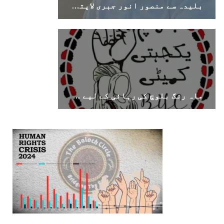
بلیدہ سے منصور انور جبری لاپتہ، اہل خانہ نے بازیابی کا مطالبہ کر دیا
ماہ رنگ بلوچ کی رہائی کے لیے اقوامِ متحدہ میں دائر درخواست کا بی وائی سی کا خیرمقدم