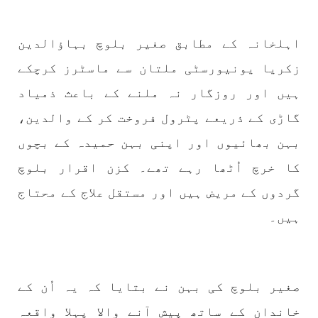
1772 VIEWS
مئی 30, 2023
اہلخانہ کے مطابق صغیر بلوچ بہاؤالدین
جنگ کی جدلیات – مہر جان
جنگ کی جدلیات تحریر:-مہر جان یہاں بے اعتمادی
زکریا یونیورسٹی ملتان سے ماسٹرز کرچکے
کو خدا حافظ کہا جاۓ اور بزدلی کو دفن کیا جاۓ ،
گوہٹے مجادلہ (ٹکراؤ) وحدت پیدا کرتا ہے۔ جنگ
ہیں اور روزگار نہ ملنے کے باعث ذمیاد
عام اسی لیے ہے کہ “تشکیل
SHARE
گاڑی کے ذریعے پٹرول فروخت کر کے والدین،
بہن بھائیوں اور اپنی بہن حمیدہ کے بچوں
کا خرچ اُٹھا رہے تھے۔ کزن اقرار بلوچ
مضامین
گردوں کے مریض ہیں اور مستقل علاج کے محتاج
ہیں۔
1867 VIEWS
مئی 31, 2023
اور کہانی ختم ہوتی ہے – گہور مینگل
صغیر بلوچ کی بہن نے بتایا کہ یہ اُن کے
اور کہانی ختم ہوتی ہے! تحریر : گہور مینگل
نفسیاتی جنگ ایک آزمودہ اور کارآمد ہتھیار
خاندان کے ساتھ پیش آنے والا پہلا واقعہ
ہے۔ دنیا کے اکثر طاقت ور ممالک اپنے دشمنوں کی