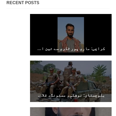
RECENT POSTS
کراچی: ماری پور ٹکری سے تین افراد جبری لاپتہ
بلوچستان: نوشکی، مستونگ، قلات، سوراب اور خضدار میں کرفیو نافذ