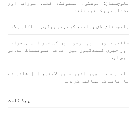
بلوچستان: نوشکی، مستونگ، قلات، سوراب اور
SHARE
خضدار میں کرفیو نافذ
بلوچستان: لاش برآمد، کرفیو، پولیس اہلکار ہلاک
بلوچستان
حالیہ دنوں بلوچ نوجوانوں کی غیر آئینی حراست
اور جبری گمشدگیوں میں اضافہ تشویشناک ہے۔بی
ایس ایف
1687 VIEWS
جون 7, 2023
بلیدہ سے منصور انور جبری لاپتہ، اہل خانہ نے
تنظیم کے سینئر کارکن سخی بخش بلوچ کو ماورائے
بازیابی کا مطالبہ کر دیا
عدالت گرفتار کرکے لاپتہ کرنا غیر انسانی اور
غیر قانونی عمل ہے۔
بلوچ اسٹوڈنٹس فرنٹ بلوچ اسٹوڈنٹس فرنٹ کے
پوڈ کاسٹ
مرکزی ترجمان نے اپنے جاری کردہ بیان میں کہا
کہ سخی بخش (سخی ساوڑ ) بلوچ کو گزشتہ روز 6 بجے
کے قریب گھر سے کیچ بازار جاتے
SHARE