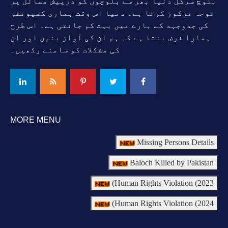
بلوچ سرکل دنیا بھر سے بلوچوں کو درپیش مسائل پر
توجہ مرکوز کرتا ہے۔ دنیا اس وقت ہماری کمیونٹی
کی جدوجہد کے بارے میں بہت کم جانتی ہے۔ اس طرح
ہمارا فرض بنتا ہے کہ ہم ان کی آواز بنیں اور ان
کی مشکلات کو سامنے رکھیں۔
MORE MENU
Missing Persons Details
Baloch Killed by Pakistan
Human Rights Violation (2023)
Human Rights Violation (2024)