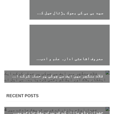
سید بی بی کی بھوک ہڑتال جیل کی دیواروں کے پیچھے مزاحمت کا طاقتور عمل ہے۔ بی وائی سی
معروف اشاعتی ادارہ علم و ادب کے رکن چنگیز بلوچ بازیاب
قلات منگچر میں ایف سی چوکی پر حملہ کرکے ایک اہلکار ہلاک اور ایک کو زخمی کردیا ہے۔ بی ایل اے
RECENT POSTS
خضدار: وڈھ بازار کے قریب ٹریفک حادثے میں 4 افراد جاں بحق، 3 زخمی