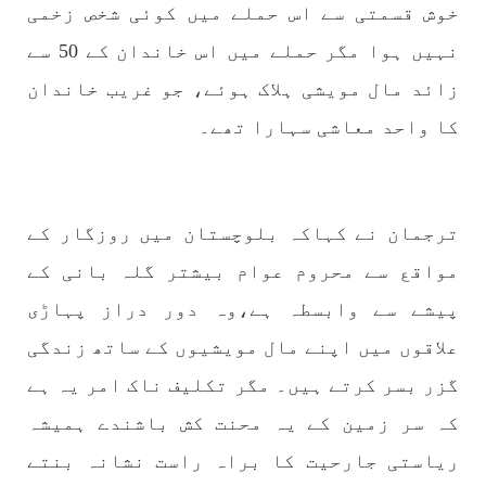
خوش قسمتی سے اس حملے میں کوئی شخص زخمی
1773 VIEWS
مئی 30, 2023
نہیں ہوا مگر حملے میں اس خاندان کے 50 سے
جنگ کی جدلیات – مہر جان
زائد مال مویشی ہلاک ہوئے، جو غریب خاندان
جنگ کی جدلیات تحریر:-مہر جان یہاں بے اعتمادی
کو خدا حافظ کہا جاۓ اور بزدلی کو دفن کیا جاۓ ،
کا واحد معاشی سہارا تھے۔
گوہٹے مجادلہ (ٹکراؤ) وحدت پیدا کرتا ہے۔ جنگ
عام اسی لیے ہے کہ “تشکیل
SHARE
ترجمان نے کہاکہ بلوچستان میں روزگار کے
مواقع سے محروم عوام بیشتر گلہ بانی کے
مضامین
پیشے سے وابسطہ ہے،وہ دور دراز پہاڑی
علاقوں میں اپنے مال مویشیوں کے ساتھ زندگی
گزر بسر کرتے ہیں۔ مگر تکلیف ناک امر یہ ہے
1869 VIEWS
مئی 31, 2023
اور کہانی ختم ہوتی ہے – گہور مینگل
کہ سر زمین کے یہ محنت کش باشندے ہمیشہ
اور کہانی ختم ہوتی ہے! تحریر : گہور مینگل
نفسیاتی جنگ ایک آزمودہ اور کارآمد ہتھیار
ریاستی جارحیت کا براہ راست نشانہ بنتے
ہے۔ دنیا کے اکثر طاقت ور ممالک اپنے دشمنوں کی