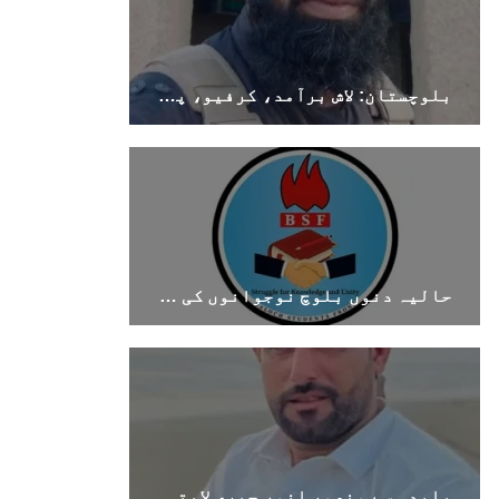
بلوچستان: لاش برآمد، کرفیو، پولیس اہلکار ہلاک
حالیہ دنوں بلوچ نوجوانوں کی غیر آئینی حراست اور جبری گمشدگیوں میں اضافہ تشویشناک ہے۔بی ایس ایف
بلیدہ سے منصور انور جبری لاپتہ، اہل خانہ نے بازیابی کا مطالبہ کر دیا