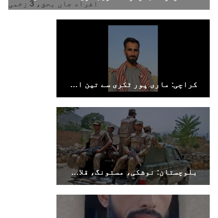
کراچی: ماری پور ٹکری سے تین افراد جبری لاپتہ
بلوچستان: نوشکی، مستونگ، قلات، سوراب اور خضدار میں کرفیو نافذ