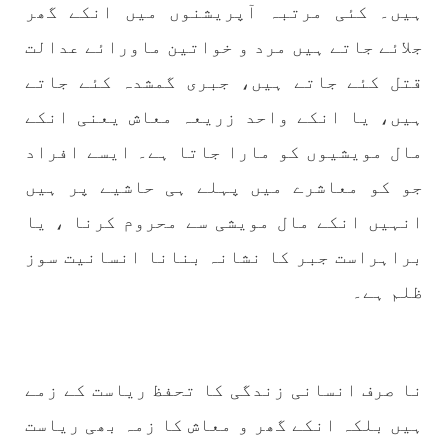
شکست و ریخت کے لیے یہی حکمتِ عملی اپنائے
ہیں۔ کئی مرتبہ آپریشنوں میں انکے گھر
SHARE
جلائے جاتے ہیں مرد و خواتین ماورائے عدالت
قتل کئے جاتے ہیں، جبری گمشدہ کئے جاتے
ہیں، یا انکے واحد زریعہ معاش یعنی انکے
مضامین
مال مویشیوں کو مارا جاتا ہے۔ ایسے افراد
جو کو معاشرے میں پہلے ہی حاشیے پر ہیں
انہیں انکے مال مویشی سے محروم کرنا ، یا
1981 VIEWS
جون 2, 2023
نوجوانوں کی سیاسی شراکت داری کی اہمیت اور
براہراست جبر کا نشانہ بنانا انسانیت سوز
بلوچ نوجوانوں کے عدم شرکت کی وجوہات ۔ سلیم
ظلم ہے۔
جالب بلوچ
تحریر،سلیم جالب بلوچ سابق ممبر سینٹرل کمیٹی
بی ایس او۔ کسی بھی کام کو کرنے اسے صحیح طریقے
سے پائے تکیمل تک پہنچانے کے لئے توانائی،و
تجربہ کے ملاپ سے انکار ناممکن یے ۔تجربہ تربیت
نا صرف انسانی زندگی کا تحفظ ریاست کے زمے
SHARE
ہیں بلکہ انکے گھر و معاش کا زمہ بھی ریاست