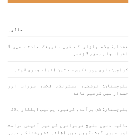
SHARE
حالیہ
بلوچستان
خضدار: وڈھ بازار کے قریب ٹریفک حادثے میں 4
افراد جاں بحق، 3 زخمی
1688 VIEWS
جون 7, 2023
کراچی: ماری پور ٹکری سے تین افراد جبری لاپتہ
تنظیم کے سینئر کارکن سخی بخش بلوچ کو ماورائے
عدالت گرفتار کرکے لاپتہ کرنا غیر انسانی اور
بلوچستان: نوشکی، مستونگ، قلات، سوراب اور
غیر قانونی عمل ہے۔
خضدار میں کرفیو نافذ
بلوچ اسٹوڈنٹس فرنٹ بلوچ اسٹوڈنٹس فرنٹ کے
مرکزی ترجمان نے اپنے جاری کردہ بیان میں کہا
کہ سخی بخش (سخی ساوڑ ) بلوچ کو گزشتہ روز 6 بجے
بلوچستان: لاش برآمد، کرفیو، پولیس اہلکار ہلاک
کے قریب گھر سے کیچ بازار جاتے
SHARE
حالیہ دنوں بلوچ نوجوانوں کی غیر آئینی حراست
اور جبری گمشدگیوں میں اضافہ تشویشناک ہے۔بی