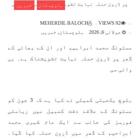
بلوچستان
خبریں
بلوچستان
MEHERDIL BALOCH
92 VIEWS
جولائی 6, 2026
بلوچستان
خبریں
مستونگ محمد ابراہیم اور ان کے بھائی کے
1783 VIEWS
مئی 22, 2023
گھر پر ڈرون حملہ نہایت تشویشناک ہے۔ بی
جبری لاپتہ افراد کی آواز- دی بلوچ سرکل
وائی سی
دی بلوچ سرکل جبری لاپتہ افراد کے معاملہ کو ایک
قومی ایشو سمجھتی ہے اور ہماری کوشیش ہے کہ
جبری لاپتہ افرد کے خاندانوں کی آواز دنیا کے ان
تمام اداروں تک پہنچایں جو فیصلہ
SHARE
بلوچ یکجہتی کمیٹی نے کہا ہے کہ 3 جون کو
مستونگ کے علاقے دشت کمبیل میں ریاستی
مضامین
فورسز کی جانب سے ایک عام شہری محمد
ابراحیم کے گھر میں ڈرون حملہ کیا گیا۔