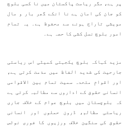
پر ہے، مگر ریاست پاکستان میں نا کسی بلوچ
بلوچستان
مضامین
کو جان کی امان ہے نا انکے گھر بار و مال
مویشی تاراج ہونے سے محفوظ ہے۔ یہ تمام
امور بلوچ نسل کشی کا حصہ ہے۔
1791 VIEWS
جون 2, 2023
شہید نجمہ بلوچ کو انصاف دلانے کے لئے عالمی
ادارے کردار ادا کریں پاکستانی ریاست قاتل ہے
مزید کہاکہ بلوچ یکجہتی کمیٹی اس ریاستی
۔ واجہ صدیق آزاد بلوچ
پاکستان کی پنجابی ریاست کی فوجی سرپرستی میں
جارحیت کی شدید الفاظ میں مذمت کرتی ہے،
بلوچستان میں مظالم کے تازہ ترین دردناک
واقعے سے دنیا ضرور چونک گئی ہوگی۔ ضلع آواران
اور اقوامِ متحدہ سمیت تمام بین الاقوامی
کے علاقے گشکور میں ایک رضاکار خاتون ٹیچر نجمہ
بلوچ نے
انسانی حقوق کے اداروں سے مطالبہ کرتی ہے
SHARE
کہ بلوچستان میں بلوچ عوام کے خلاف جاری
ریاستی مظالم، ڈرون حملوں اور انسانی
بلوچستان
مضامین
حقوق کی سنگین خلاف ورزیوں کا فوری نوٹس