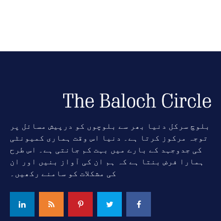
بلوچ سرکل دنیا بھر سے بلوچوں کو درپیش مسائل پر
توجہ مرکوز کرتا ہے۔ دنیا اس وقت ہماری کمیونٹی
کی جدوجہد کے بارے میں بہت کم جانتی ہے۔ اس طرح
ہمارا فرض بنتا ہے کہ ہم ان کی آواز بنیں اور ان
کی مشکلات کو سامنے رکھیں۔