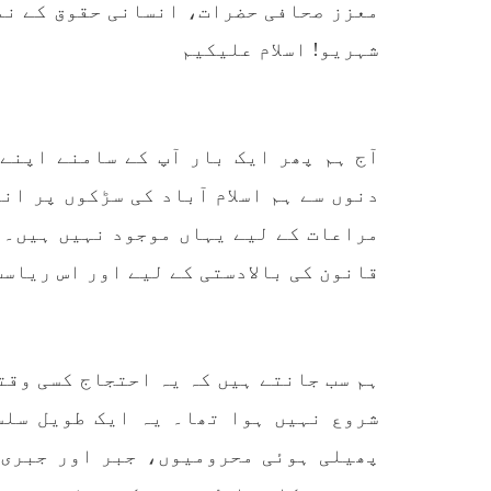
معزز صحافی حضرات، انسانی حقوق کے نم
آفیشل سیکریٹ ایکٹ کے عام
کردیا
شہریوں پر استعمال کی سخت
پاکست
مخالفت کرتے ہوئے کہا ہے کہ
شہریو! اسلام علیکیم
علاقے
پہلے بھی جن شہریوں پر اِن
ایکٹ کے تحت
SHARE
آج ہم پھر ایک بار آپ کے سامنے اپنے
دنوں سے ہم اسلام آباد کی سڑکوں پر ان
مراعات کے لیے یہاں موجود نہیں ہیں۔ 
مضامین
قانون کی بالادستی کے لیے اور اس ریاس
1864 VIEWS
مئی 31, 2023
EWS
ہم سب جانتے ہیں کہ یہ احتجاج کسی وقت
اور کہانی ختم ہوتی ہے – گہور
ن
مینگل
شروع نہیں ہوا تھا۔ یہ ایک طویل سلس
اور کہانی ختم ہوتی ہے! تحریر
پھیلی ہوئی محرومیوں، جبر اور جبری 
: گہور مینگل نفسیاتی جنگ ایک
آزمودہ اور کارآمد ہتھیار
ہے۔ دنیا کے اکثر طاقت ور