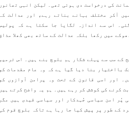
مانت کی درخواست دی ہوئی تھی۔ لیکن انہی تھانوں
یں آکر مختلف بہانے بناتے رہے، اور عدالت کے
ئی۔ اس سے اندازہ لگایا جا سکتا ہے کہ پولیس
ھوکے میں رکھا بلکہ عدالت کے ساتھ بھی کھلا مذاق
ج کے سب سے پہلے شکار ہم بلوچ بنے ہیں۔ اس ترمیم
ک بااختیار بنا دیا گیا ہے کہ وہ عام مقدمات کو
ں۔ اور اسی قانون کے تحت وہ پرامن آوازوں کو
ت کرنے کی کوشش کر رہے ہیں۔ ہم یہ واضح کرتے ہیں
 پُر امن سیاسی جُہدکار اور سیاسی قیدی ہیں مگر
د کے طور پر پیش کیا جا رہا ہے تاکہ بلوچ قوم کی