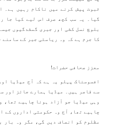
کمیٹی
ثبوت پیش کرنے میں ناکام رہیں ہے۔ ا
بلوچ اسٹوڈنٹس ایکشن کمیٹی
کوئٹہ
کے مرکزی ترجمان نے اپنے جاری
نئی 
گیا۔ یہ سب کچھ صرف اس لیے کیا جا ر
کردہ بیان میں کہا ہے کہ
آرگن
تنظیم کا تیسرا مرکزی کونسل
آرگن
بلوچ نسل کشی اور جبری گمشدگیوں جیسے 
سیشن بیاد شہید صبا دشتیاری
منتخب
بنام صورت خان مری اور میر
زکیہ 
محمد علی تالپور
، فرز
کا جرم ہے کہ وہ ریاستی جبر کے سامنے 
SHARE
معزز صحافی حضرات!
افسوسناک پہلو یہ ہے کہ آج میڈیا اور
سے قاصر ہیں۔ میڈیا ہمارے جائز اور سی
وہی میڈیا جو آزاد ہونا چاہیے تھا، و
چاہیے تھا، آج وہ حکومتی اداروں کے ای
مظلوم کو انصاف دیں گی، مگر وہ بار ب