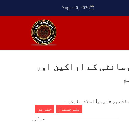
ٹیچر
ترجمان نے کہا گزشتہ دنوں
کشی
بلوچستان کے علاقے آواران میں
August 6, 2026
 کے
نجمہ بلوچ ولد دل سرد
ک کی
SHARE
SHA
سائٹی کے اراکین اور
ن
مضامین
م
1771 VIEWS
مئی 30, 2023
- دی
جنگ کی جدلیات – مہر جان
سرکل
جنگ کی جدلیات تحریر:-مہر جان
بلوچستان
خبریں
یہاں بے اعتمادی کو خدا حافظ
فراد
کہا جاۓ اور بزدلی کو دفن کیا
حالیہ
ایشو
جاۓ ، گوہٹے مجادلہ (ٹکراؤ)
ش ہے
وحدت پیدا کرتا ہے۔ جنگ عام
 کے