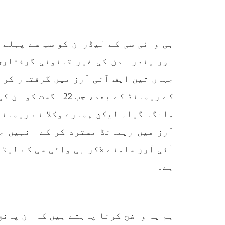
بی وائی سی کے لیڈران کو سب سے پہلے 
اور پندرہ دن کی غیر قانونی گرفتاری
کے ریمانڈ کے بعد، ج
مانگا گیا۔ لیکن ہمارے وکلا نے ریمانڈ
آرز میں ریمانڈ مسترد کر کے انہیں ج
ہے۔
ہم یہ واضح کرنا چاہتے ہیں کہ ان پانچ