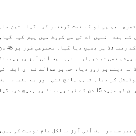
تھری ایم پی او کے تحت گرفتار کیا گیا۔ تین ماہ
 کے بعد انہیں اے ٹی سی کورٹ میں پیش کیا گیا،
جہاں تین ایف آئی آرز میں گرفتار کر کے ریمانڈ پر بھیج دیا گیا۔ مجموعی 
ب 22 اگست کو ان کی پیشی تھی تو دوبارہ انہی ایف آئی آرز پر ریمانڈ
 نہ دینے پر زور دیا، جس پر عدالت نے ان ایف آئی
وڈیشل کر دیا۔ تاہم پانچ نئی اور بے بنیاد ایف
آئی آرز سامنے لاکر بی وائی سی کے لیڈران کو مزید 15 دن کے لیے ریمانڈ پر بھیج دیا گی
 میں سے دو ایف آئی آرز بالکل عام نوعیت کی ہیں،