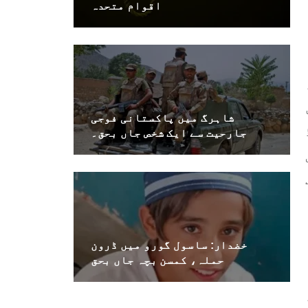
اقوام متحدہ
طور پر 45 دن
شاہرگ میں پاکستانی فوجی
جارحیت سے ایک شخص جاں بحق۔
ا
خضدار: ساسول گورو میں ڈرون
حملہ، کمسن بچہ جاں بحق