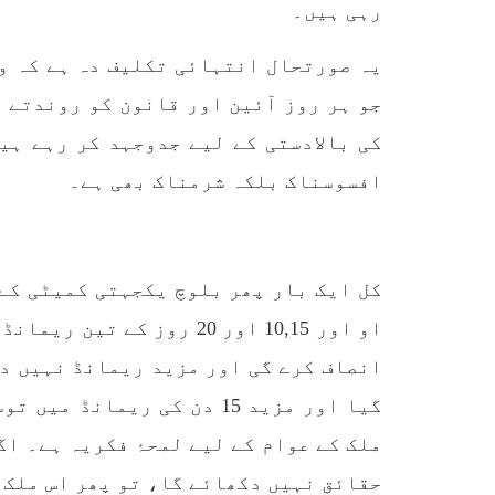
رہی ہیں۔
یہ صورتحال انتہائی تکلیف دہ ہے کہ و
جو ہر روز آئین اور قانون کو روندتے ہ
کی بالادستی کے لیے جدوجہد کر رہے ہی
افسوسناک بلکہ شرمناک بھی ہے۔
کل ایک بار پھر بلوچ یکجہتی کمیٹی کے 
او اور 10,15 اور 20 روز 
انصاف کرے گی اور مزید ریمانڈ نہیں دے
گیا اور مزید 15 دن کی ریم
ملک کے عوام کے لیے لمحۂ فکریہ ہے۔ اگ
حقائق نہیں دکھائے گا، تو پھر اس ملک 