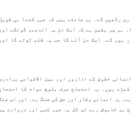
ری رکھیں گے۔ ہم جانتے ہیں کہ جبر کتنا ہی طویل
۔ ہم پر یقین ہے کہ ایک دن یہ اندھے، گونگے اور
 ہوں گے۔ ایک دن آئے گا جب یہ ظلم ٹوٹے گا اور
نسانی حقوق کے اداروں اور بین الاقوامی برادری
کھڑے ہوں۔ یہ احتجاج صرف بلوچ عوام کا احتجاج
ے۔ یہ انسانی وقار اور حق کی جنگ ہے۔ اور اس جنگ
ج ہم خاموش رہے تو کل یہ جبر کسی اور دروازے پر