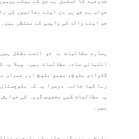
جدوجہد کا تسلسل ہے جن کے بیٹے برسوں 
تحریر
ممالک اپنے دشمنوں کی شکست و
ممبر 
ریخت کے لیے یہی حکمتِ عملی
جواب ہے جو ہر دن اپنے بھائیوں کی را
کسی ب
اپنائے
طریق
پہنچ
SHARE
جو اپنے والد کی واپسی کے منتظر ہیں۔
تجربہ
یے ۔ت
ہمارے مطالبات نہ تو اتنے مشکل ہیں 
انتہائی سادہ مطالبات ہیں۔ پہلا یہ ک
گلزادی بلوچ، بیبو بلوچ اور عمران بل
خبریں
رہا کیا جائے۔ دوسرا یہ کہ بلوچستان 
یہ مطالبات کسی مخصوص گروہ کی خواہش 
ہیں۔
1590 VIEWS
جون 3, 2023
EWS
تیسرا کونسل سیشن 17،16 اور
18 جون کو کوئٹہ میں منعقد کیا
مع
جائے گا،بلوچ اسٹوڈنٹس ایکشن
گم
پانچ مہینے گزر جانے کے باوجود عدالت