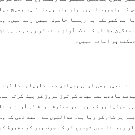
بلوچ وومن فورم
انسانی اور غیر قانونی
س کے باوجود انہیں بار بار ریمانڈ پر بھیج دیا
 شال: بلوچ وومن فورم کے
کابینہ، بلا مقابلہ
بلوچ اسٹوڈنٹس فرنٹ ب
ہا ہے کیونکہ یہ رہنما خاموش نہیں رہے ہیں۔ وہ
ائزر بانک شلی ، ڈپٹی
اسٹوڈنٹس فرنٹ کے مر
ائزر بانک حنیفہ بلوچ
ترجمان نے اپنے جاری ک
سنگین مظالم کے خلاف آواز بلند کر رہے ہے۔ یہ ان
 ہوئی۔ مرکزی ممبر بانک
بیان میں کہا کہ سخی بخش 
، شہناز بلوچ، ہانی بلوچ
انہ بلوچ، رقیہ بلوچ
جھکنے پر آمادہ نہیں۔
بجے کے قریب گھر سے کیچ ب
SHARE
جاتے
RE
 عدالتیں بھی اپنی بنیادی ذمہ داریاں ادا کرنے
دھے سادھے مطالبات کو توڑ مروڑ کر پیش کرتا ہے۔
ہی میڈیا جو کمزور اور محکوم عوام کی آواز بننا
ما پر کام کر رہا ہے۔ عدالتوں سے امید تھی کہ وہ
ار ریمانڈ میں توسیع کر کے صرف جبر کو مضبوط کر