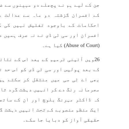
جن کے لیے ہم نے پچھلے دو مہینوں سے ض
کے افسران گزشتہ دو ماہ سے عدالت م
احکامات کے باوجود تفتیش نہیں کی گ
افسران اور سی ٹی ڈی نے نہ صرف ہمیں د
(Abuse of Court) کیا ہے۔
26ویں آئینی ترمیم کے بعد اس کے نتائ
کے بعد پولیس اور سی ٹی ڈی کو اس حد ت
بھی اے ٹی سی میں منتقل کر سکتے ہی
مجرمانہ رنگ دے کر انہیں دہشت گرد ثاب
کہ ڈاکٹر مہرنگ بلوچ اور ان کے ساتھی
ایک منظم منصوبے کے تحت انہیں دہشت گر
حقیقی آواز کو دبایا جا سکے۔