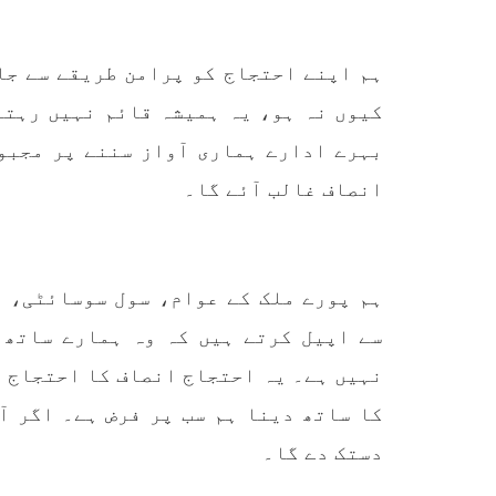
ہم اپنے احتجاج کو پرامن طریقے سے جا
کیوں نہ ہو، یہ ہمیشہ قائم نہیں رہتا
بہرے ادارے ہماری آواز سننے پر مجبور
انصاف غالب آئے گا۔
ہم پورے ملک کے عوام، سول سوسائٹی، ا
سے اپیل کرتے ہیں کہ وہ ہمارے ساتھ 
نہیں ہے۔ یہ احتجاج انصاف کا احتجاج ہ
کا ساتھ دینا ہم سب پر فرض ہے۔ اگر آ
دستک دے گا۔