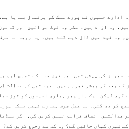
ہ ادارے جنہوں نے پورے ملک کو یرغمال بنایا ہے،
یں، وہ آزاد ہیں۔ مگر وہ لوگ جو آئین اور قانون
ں، وہ قید میں ڈال دیے گئے ہیں۔ یہ رویہ نہ صرف
اسیران کی پیشی تھی۔ یہ تین ماہ کے تھری ایم پی
کے تین ریمانڈز کے بعد کی پیشی تھی۔ ہمیں امید تھی کہ عدالت اب
 گی، لیکن ایک بار پھر ہماری امیدوں کو توڑ دیا
انڈ میں توسیع کر دی گئی۔ یہ عمل صرف ہمارے نہیں بلکہ پورے
ر عدالتیں انصاف فراہم نہیں کریں گی، اگر میڈیا
کے شہری کہاں جائیں گے؟ وہ کس سے رجوع کریں گے؟