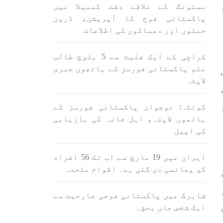
اسی لیے ہے کہ “تشکیل
مستونگ کے علاقے دشت کمبیلا میں
ے ان
SHARE
ں جو
پاکستانی فوج کا آپریشن، ڈرون
حملوں اور دھماکوں کی اطلاعات
SHA
کراچی کے ایک فلیٹ سے 5 بلوچ طالب
علم پاکستانی فورسز کے ہاتھوں جبری
لاپتہ
کوئٹہ: نوجوان پاکستانی فورسز کے
ن
بلوچستان
مضامین
ہاتھوں لاپتہ، اہل خانہ کی بازیابی
کی اپیل
ایران میں 19 مارچ سے اب تک 56 افراد
1703 VIEWS
جون 3, 2023
کو پھانسی دی گئی ہے۔ اقوام متحدہ
لانے
کہانی یہیں ختم ہوتی ہے۔ حانی
 ادا
بلوچ
شاہرگ میں پاکستانی فوجی جارحیت سے
ل ہے
تحریر: حانی بلوچ بلوچستان
ایک شخص جاں بحق۔
جہاں جبر مسلسل نے ایک طرف تو
بلوچ
بلوچ قوم کے ان سوئے ہوئے یا
مطالعہ پاکستان کے