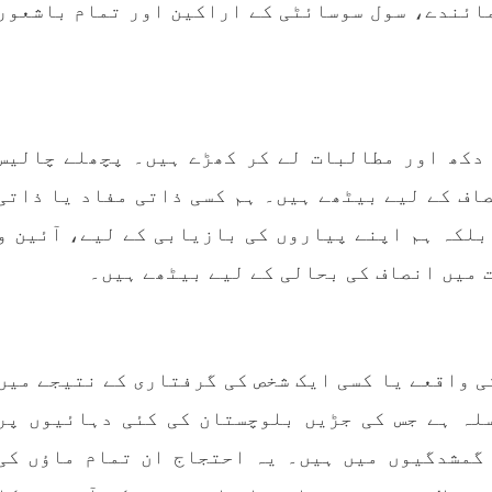
ائندے، سول سوسائٹی کے اراکین اور تمام باشعور
 ہے۔ تفصیلات کے مطابق
خاندانوں کی آواز دنیا ک
انی فورسز نے بلیدہ کے
تمام اداروں تک پہنچای
 میناز ڈن سر میں چھاپہ
فیصلہ
RE
SHARE
 دکھ اور مطالبات لے کر کھڑے ہیں۔ پچھلے چالیس
صاف کے لیے بیٹھے ہیں۔ ہم کسی ذاتی مفاد یا ذاتی
بلکہ ہم اپنے پیاروں کی بازیابی کے لیے، آئین و
مضامین
بلوچستان
مضامی
ت میں انصاف کی بحالی کے لیے بیٹھے ہیں۔
1977 VI
جون 2, 2023
1786 VIEWS
جون 2, 2023
ی واقعے یا کسی ایک شخص کی گرفتاری کے نتیجے میں
وجوانوں کی سیاسی شراکت
شہید نجمہ بلوچ کو انصاف د
داری کی اہمیت اور بلوچ
کے لئے عالمی ادارے کردار
لہ ہے جس کی جڑیں بلوچستان کی کئی دہائیوں پر
نوجوانوں کے عدم شرکت کی
کریں پاکستانی ریاست قات
گمشدگیوں میں ہیں۔ یہ احتجاج ان تمام ماؤں کی
وجوہات ۔ سلیم جالب بلوچ
۔ واجہ صدیق آزاد 