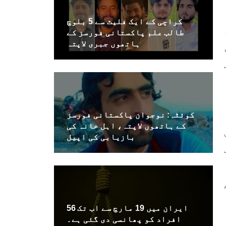
کراچی کے ایک فلیٹ سے 5 بلوچ
طالب علم پاکستانی فورسز کے
ہاتھوں جبری لاپتہ
کوئٹہ: نوجوان پاکستانی فورسز
کے ہاتھوں لاپتہ، اہل خانہ کی
بازیابی کی اپیل
ایران میں 19 مارچ سے اب تک 56
افراد کو پھانسی دی گئی ہے۔