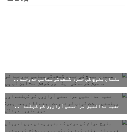
1706 VIEWS
جون 3, 2023
کہانی یہیں ختم ہوتی ہے۔ حانی بلوچ
تحریر: حانی بلوچ بلوچستان جہاں جبر مسلسل نے
ایک طرف تو بلوچ قوم کے ان سوئے ہوئے یا مطالعہ
پاکستان کے پیروکاروں کو جگایا وہیں آزادی
پسند اور باشعور بلوچ کی مضبوط مزاحمت نے
ریاست
SHARE
خبریں
سلمان بلوچ کی جبری گمشدگی سیاسی جدوجہد کو خاموش کرنے کی ایک اور کوشش ہے- این ڈی پی
خفیہ عدالتیں مزاحمتی آوازوں کو کچلنے اور ریاستی دہشت گردی کو تقویت دینے کا ذریعہ ہیں: میر جاوید مینگل
1592 VIEWS
جون 3, 2023
تیسرا کونسل سیشن 17،16 اور 18 جون کو کوئٹہ میں
منعقد کیا جائے گا،بلوچ اسٹوڈنٹس ایکشن کمیٹی
بلوچ اسٹوڈنٹس ایکشن کمیٹی کے مرکزی ترجمان