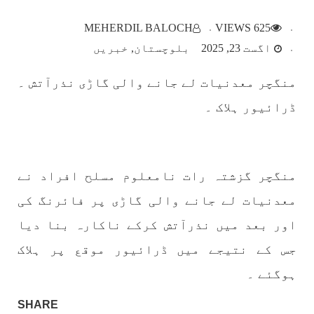
بلوچستان
MEHERDIL BALOCH
625 VIEWS
اگست 23, 2025
بلوچستان
خبریں
منگچر معدنیات لے جانے والی گاڑی نذرآتش ۔
1782 VIEWS
مئی 22, 2023
ڈرائیور ہلاک ۔
جبری لاپتہ افراد کی آواز- دی بلوچ سرکل
دی بلوچ سرکل جبری لاپتہ افراد کے معاملہ کو ایک
قومی ایشو سمجھتی ہے اور ہماری کوشیش ہے کہ
جبری لاپتہ افرد کے خاندانوں کی آواز دنیا کے ان
تمام اداروں تک پہنچایں جو فیصلہ
منگچر گزشتہ رات نامعلوم مسلح افراد نے
SHARE
معدنیات لے جانے والی گاڑی پر فائرنگ کی
اور بعد میں نذرآتش کرکے ناکارہ بنا دیا
مضامین
جس کے نتیجے میں ڈرائیور موقع پر ہلاک
ہوگئے ۔
SHARE