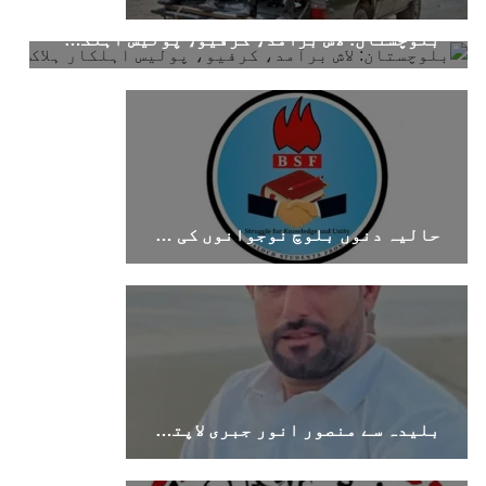
بلوچستان: لاش برآمد، کرفیو، پولیس اہلکار ہلاک
بلوچستان
1687 VIEWS
جون 7, 2023
تنظیم کے سینئر کارکن سخی بخش بلوچ کو ماورائے
حالیہ دنوں بلوچ نوجوانوں کی غیر آئینی حراست اور جبری گمشدگیوں میں اضافہ تشویشناک ہے۔بی ایس ایف
عدالت گرفتار کرکے لاپتہ کرنا غیر انسانی اور
غیر قانونی عمل ہے۔
بلوچ اسٹوڈنٹس فرنٹ بلوچ اسٹوڈنٹس فرنٹ کے
مرکزی ترجمان نے اپنے جاری کردہ بیان میں کہا
کہ سخی بخش (سخی ساوڑ ) بلوچ کو گزشتہ روز 6 بجے
کے قریب گھر سے کیچ بازار جاتے
SHARE
بلیدہ سے منصور انور جبری لاپتہ، اہل خانہ نے بازیابی کا مطالبہ کر دیا
بلوچستان