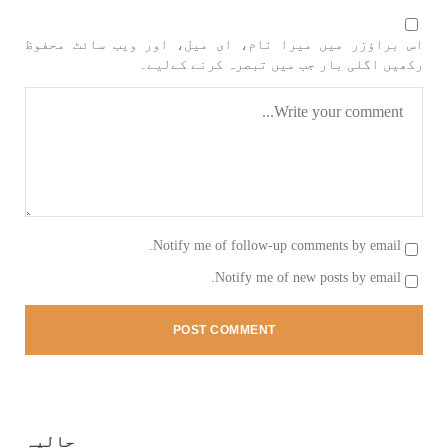
اس براؤزر میں میرا نام، ای میل، اور ویب سائٹ محفوظ
رکھیں اگلی بار جب میں تبصرہ کرنے کےلیے۔
مضامین
1979 VIEWS
جون 2, 2023
نوجوانوں کی سیاسی شراکت داری کی اہمیت اور
بلوچ نوجوانوں کے عدم شرکت کی وجوہات ۔ سلیم
Notify me of follow-up comments by email.
جالب بلوچ
Notify me of new posts by email.
تحریر،سلیم جالب بلوچ سابق ممبر سینٹرل کمیٹی
بی ایس او۔ کسی بھی کام کو کرنے اسے صحیح طریقے
سے پائے تکیمل تک پہنچانے کے لئے توانائی،و
تجربہ کے ملاپ سے انکار ناممکن یے ۔تجربہ تربیت
SHARE
حالیہ