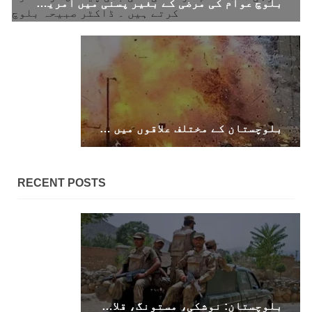
بلوچ عوام کی مرضی کے بغیر پسنی میں امریکی فوجی اڈہ قائم کرنے کی کسی بھی پیشکش کو مسترد کرتے ہیں ۔ ڈاکٹر صبیحہ بلوچ
نے اپنے جاری کردہ بیان میں کہا ہے کہ تنظیم کا
تیسرا مرکزی کونسل سیشن بیاد شہید صبا
دشتیاری بنام صورت خان مری اور میر محمد علی
تالپور
SHARE
بلوچستان
بلوچستان کے مختلف علاقوں میں حملے، ناکہ بندی اور فائرنگ کے واقعات، متعدد اہلکاروں کے ہلاک و زخمی ہونے کی اطلاعات
RECENT POSTS
1714 VIEWS
جون 7, 2023
بلوچستان میں خواتین کو معاشرتی مسائل کے بعد
جبری گمشدگیوں کا بھی سامنا ہے- بلوچ وومن فورم
کوئٹہ شال: بلوچ وومن فورم کے نئی کابینہ، بلا
مقابلہ آرگنائزر بانک شلی ، ڈپٹی آرگنائزر
بانک حنیفہ بلوچ منتخب ہوئی۔ مرکزی ممبر بانک
زکیہ ، شہناز بلوچ، ہانی بلوچ ، فرزانہ بلوچ،
رقیہ بلوچ
SHARE
بلوچستان: نوشکی، مستونگ، قلات، سوراب اور خضدار میں کرفیو نافذ