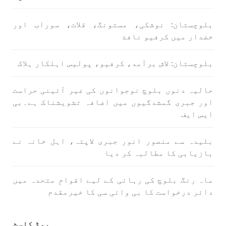
بلوچستان
مضامین
بلوچستان: نوشکی، مستونگ، قلات، سوراب اور
خضدار میں کرفیو نافذ
1789 VIEWS
جون 2, 2023
بلوچستان: لاش برآمد، کرفیو، پولیس اہلکار ہلاک
شہید نجمہ بلوچ کو انصاف دلانے کے لئے عالمی
ادارے کردار ادا کریں پاکستانی ریاست قاتل ہے
حالیہ دنوں بلوچ نوجوانوں کی غیر آئینی حراست
۔ واجہ صدیق آزاد بلوچ
اور جبری گمشدگیوں میں اضافہ تشویشناک ہے۔بی
پاکستان کی پنجابی ریاست کی فوجی سرپرستی میں
بلوچستان میں مظالم کے تازہ ترین دردناک
ایس ایف
واقعے سے دنیا ضرور چونک گئی ہوگی۔ ضلع آواران
کے علاقے گشکور میں ایک رضاکار خاتون ٹیچر نجمہ
بلوچ نے
بلیدہ سے منصور انور جبری لاپتہ، اہل خانہ نے
SHARE
بازیابی کا مطالبہ کر دیا
ماہ رنگ بلوچ کی رہائی کے لیے اقوامِ متحدہ میں
دائر درخواست کا بی وائی سی کا خیرمقدم
بلوچستان
مضامین
پوڈ کاسٹ