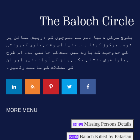
بلوچ سرکل دنیا بھر سے بلوچوں کو درپیش مسائل پر
توجہ مرکوز کرتا ہے۔ دنیا اس وقت ہماری کمیونٹی
کی جدوجہد کے بارے میں بہت کم جانتی ہے۔ اس طرح
ہمارا فرض بنتا ہے کہ ہم ان کی آواز بنیں اور ان
کی مشکلات کو سامنے رکھیں۔
MORE MENU
Missing Persons Details
Baloch Killed by Pakistan