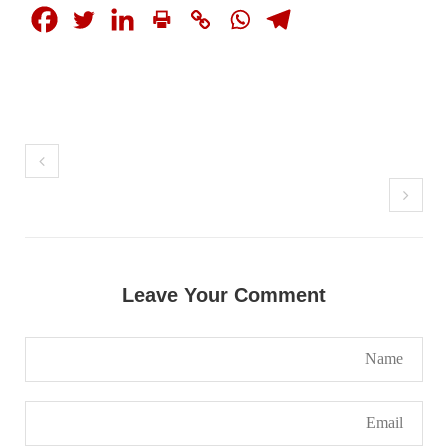
1772 VIEWS
مئی 30, 2023
جنگ کی جدلیات – مہر جان
جنگ کی جدلیات تحریر:-مہر جان یہاں بے اعتمادی
کو خدا حافظ کہا جاۓ اور بزدلی کو دفن کیا جاۓ ،
گوہٹے مجادلہ (ٹکراؤ) وحدت پیدا کرتا ہے۔ جنگ
عام اسی لیے ہے کہ “تشکیل
SHARE
مضامین
Leave Your Comment
1867 VIEWS
مئی 31, 2023
اور کہانی ختم ہوتی ہے – گہور مینگل
اور کہانی ختم ہوتی ہے! تحریر : گہور مینگل
نفسیاتی جنگ ایک آزمودہ اور کارآمد ہتھیار
ہے۔ دنیا کے اکثر طاقت ور ممالک اپنے دشمنوں کی
شکست و ریخت کے لیے یہی حکمتِ عملی اپنائے
SHARE