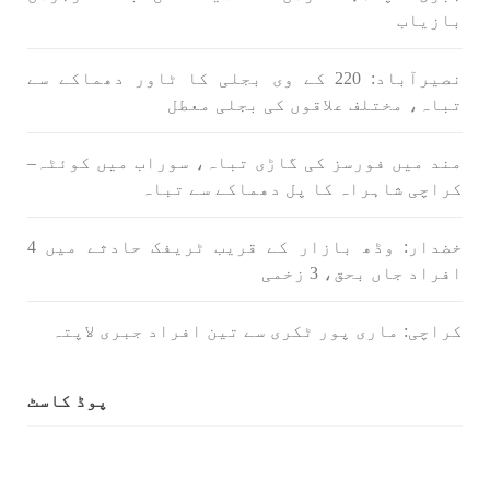
بازیاب
نصیرآباد: 220 کے وی بجلی کا ٹاور دھماکے سے
تباہ، مختلف علاقوں کی بجلی معطل
مند میں فورسز کی گاڑی تباہ، سوراب میں کوئٹہ–
کراچی شاہراہ کا پل دھماکے سے تباہ
خضدار: وڈھ بازار کے قریب ٹریفک حادثے میں 4
افراد جاں بحق، 3 زخمی
کراچی: ماری پور ٹکری سے تین افراد جبری لاپتہ
پوڈ کاسٹ