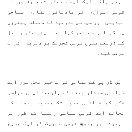
نہیں بلکہ ایک ایسے مفکر تھے جنہوں نے
شکست و ریخت کے لیے یہی حکمتِ عملی اپنائے
SHARE
قومی سوال، نوآبادیاتی نظام، سماجی
تبدیلی اور سیاسی جدوجہد کے مختلف پہلوؤں
پر گہرائی سے غور کیا اور اپنی فکر و عمل
مضامین
کے ذریعے بلوچ قومی تحریک پر دیرپا اثرات
مرتب کیے۔
1986 VIEWS
جون 2, 2023
نوجوانوں کی سیاسی شراکت داری کی اہمیت اور
بلوچ نوجوانوں کے عدم شرکت کی وجوہات ۔ سلیم
این ڈی پی کے مطابق نواب خیر بخش مری ایک
جالب بلوچ
قبائلی سردار ہونے کے باوجود اپنی سیاسی
تحریر،سلیم جالب بلوچ سابق ممبر سینٹرل کمیٹی
بی ایس او۔ کسی بھی کام کو کرنے اسے صحیح طریقے
فکر کو قبائلی حدود تک محدود رکھنے کے
سے پائے تکیمل تک پہنچانے کے لئے توانائی،و
تجربہ کے ملاپ سے انکار ناممکن یے ۔تجربہ تربیت
بجائے ایک قومی سیاسی رہنما کے طور پر
SHARE
ابھرے اور بلوچ قومی تحریک کو ایک وسیع