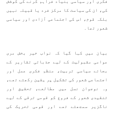
فکری اور سیاسی بنیاد فراہم کرنے کی کوشش
بلوچستان
مضامین
کی، ان کی سیاست کا مرکز فرد یا قبیلہ نہیں
بلکہ قوم، اس کی اجتماعی آزادی اور سیاسی
شعور تھا۔
1795 VIEWS
جون 2, 2023
شہید نجمہ بلوچ کو انصاف دلانے کے لئے عالمی
ادارے کردار ادا کریں پاکستانی ریاست قاتل ہے
بیان میں کہا گیا کہ نواب خیر بخش مری
۔ واجہ صدیق آزاد بلوچ
عوامی مقبولیت کے لیے جذباتی تقاریر کے
پاکستان کی پنجابی ریاست کی فوجی سرپرستی میں
بلوچستان میں مظالم کے تازہ ترین دردناک
واقعے سے دنیا ضرور چونک گئی ہوگی۔ ضلع آواران
بجائے سیاسی تربیت، منظم فکری عمل اور
کے علاقے گشکور میں ایک رضاکار خاتون ٹیچر نجمہ
بلوچ نے
اجتماعی شعور کی تشکیل پر یقین رکھتے تھے،
SHARE
وہ نوجوان نسل میں مطالعے، تحقیق اور
تنقیدی شعور کے فروغ کو قومی ترقی کے لیے
ناگزیر سمجھتے تھے اور قومی تحریک کی
بلوچستان
مضامین