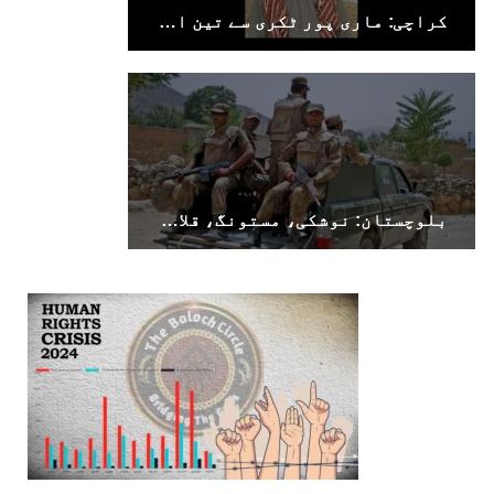
کراچی: ماری پور ٹکری سے تین افراد جبری لاپتہ
بلوچستان: نوشکی، مستونگ، قلات، سوراب اور خضدار میں کرفیو نافذ