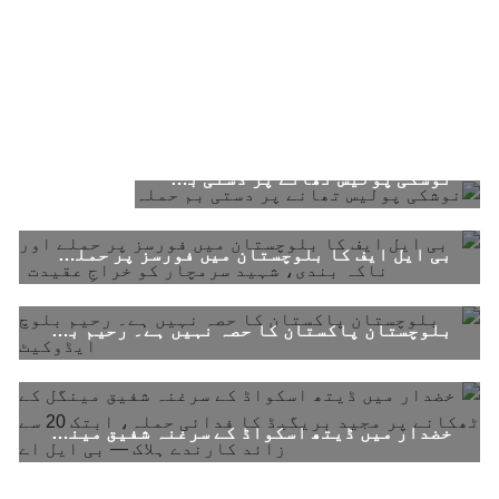
نوشکی پولیس تھانے پر دستی بم حملہ
بی ایل ایف کا بلوچستان میں فورسز پر حملے اور ناکہ بندی، شہید سرمچار کو خراجِ عقیدت
بلوچستان پاکستان کا حصہ نہیں ہے۔ رحیم بلوچ ایڈوکیٹ
خضدار میں ڈیتھ اسکواڈ کے سرغنہ شفیق مینگل کے ٹھکانے پر مجید بریگیڈ کا فدائی حملہ، ابتک 20 سے زائد کارندے ہلاک — بی ایل اے