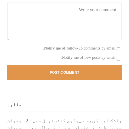
بلوچستان
1697 VIEWS
جون 9, 2023
بلوچستان میں نوجوانوں کی ماورائے آئین
Notify me of follow-up comments by email.
گمشدگیاں تسلسل کے ساتھ جاری ہیں۔ مرکزی
Notify me of new posts by email.
ترجمان بی ایس او
بلوچ اسٹوڈنٹس آرگنائزیشن کے مرکزی ترجمان نے
بلوچ شاعر سخی ساوڑ کی جبری گمشدگی پر تشویش کا
اظہار کرتے ہوئے کہا ہے کہ بلوچستان میں
نوجوانوں کی ماورائے آئین گمشدگیاں تسلسل کے
ساتھ جاری ہیں۔
SHARE
حالیہ
واشک اور کیچ سے پولیس کانسٹیبل سمیت 2 نوجوان
جبری لاپتہ، خاران سے ایک سال بعد نوجوان