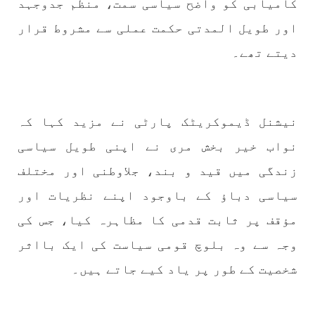
کامیابی کو واضح سیاسی سمت، منظم جدوجہد
اور طویل المدتی حکمت عملی سے مشروط قرار
دیتے تھے۔
1715 VIEWS
جون 3, 2023
کہانی یہیں ختم ہوتی ہے۔ حانی بلوچ
تحریر: حانی بلوچ بلوچستان جہاں جبر مسلسل نے
ایک طرف تو بلوچ قوم کے ان سوئے ہوئے یا مطالعہ
پاکستان کے پیروکاروں کو جگایا وہیں آزادی
پسند اور باشعور بلوچ کی مضبوط مزاحمت نے
نیشنل ڈیموکریٹک پارٹی نے مزید کہا کہ
ریاست
نواب خیر بخش مری نے اپنی طویل سیاسی
SHARE
زندگی میں قید و بند، جلاوطنی اور مختلف
سیاسی دباؤ کے باوجود اپنے نظریات اور
خبریں
مؤقف پر ثابت قدمی کا مظاہرہ کیا، جس کی
وجہ سے وہ بلوچ قومی سیاست کی ایک بااثر
شخصیت کے طور پر یاد کیے جاتے ہیں۔
1596 VIEWS
جون 3, 2023
تیسرا کونسل سیشن 17،16 اور 18 جون کو کوئٹہ میں