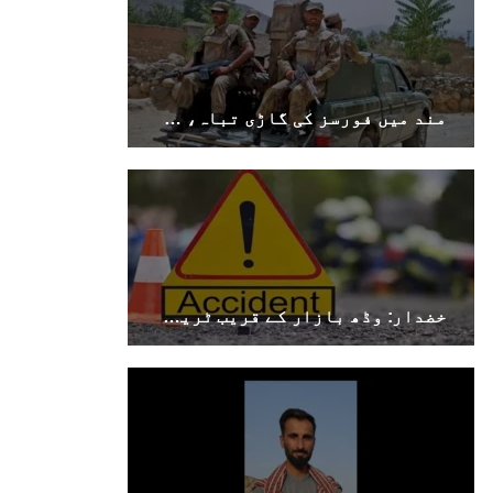
مند میں فورسز کی گاڑی تباہ، سوراب میں کوئٹہ–کراچی شاہراہ کا پل دھماکے سے تباہ
خضدار: وڈھ بازار کے قریب ٹریفک حادثے میں 4 افراد جاں بحق، 3 زخمی