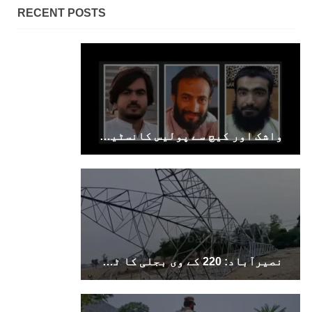
RECENT POSTS
واشک اور کیچ سے پولیس کانسٹیبل سمیت 2 نوجوان جبری لاپتہ، خاران سے ایک سال بعد نوجوان بازیاب
نصیرآباد: 220 کے وی بجلی کا ٹاور دھماکے سے تباہ، مختلف علاقوں کی بجلی معطل