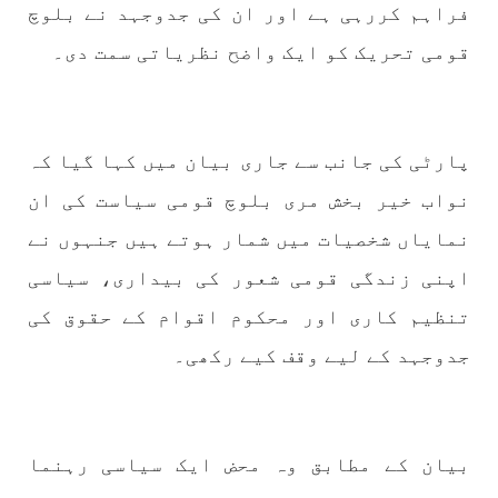
فراہم کررہی ہے اور ان کی جدوجہد نے بلوچ
1776 VIEWS
مئی 30, 2023
قومی تحریک کو ایک واضح نظریاتی سمت دی۔
جنگ کی جدلیات – مہر جان
جنگ کی جدلیات تحریر:-مہر جان یہاں بے اعتمادی
کو خدا حافظ کہا جاۓ اور بزدلی کو دفن کیا جاۓ ،
گوہٹے مجادلہ (ٹکراؤ) وحدت پیدا کرتا ہے۔ جنگ
عام اسی لیے ہے کہ “تشکیل
پارٹی کی جانب سے جاری بیان میں کہا گیا کہ
SHARE
نواب خیر بخش مری بلوچ قومی سیاست کی ان
نمایاں شخصیات میں شمار ہوتے ہیں جنہوں نے
اپنی زندگی قومی شعور کی بیداری، سیاسی
مضامین
تنظیم کاری اور محکوم اقوام کے حقوق کی
جدوجہد کے لیے وقف کیے رکھی۔
1873 VIEWS
مئی 31, 2023
اور کہانی ختم ہوتی ہے – گہور مینگل
اور کہانی ختم ہوتی ہے! تحریر : گہور مینگل
بیان کے مطابق وہ محض ایک سیاسی رہنما
نفسیاتی جنگ ایک آزمودہ اور کارآمد ہتھیار
ہے۔ دنیا کے اکثر طاقت ور ممالک اپنے دشمنوں کی