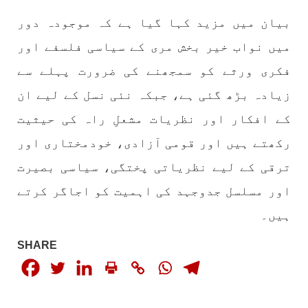
منعقد کیا جائے گا،بلوچ اسٹوڈنٹس ایکشن کمیٹی
بیان میں مزید کہا گیا ہے کہ موجودہ دور
بلوچ اسٹوڈنٹس ایکشن کمیٹی کے مرکزی ترجمان
نے اپنے جاری کردہ بیان میں کہا ہے کہ تنظیم کا
تیسرا مرکزی کونسل سیشن بیاد شہید صبا
میں نواب خیر بخش مری کے سیاسی فلسفے اور
دشتیاری بنام صورت خان مری اور میر محمد علی
تالپور
فکری ورثے کو سمجھنے کی ضرورت پہلے سے
SHARE
زیادہ بڑھ گئی ہے، جبکہ نئی نسل کے لیے ان
کے افکار اور نظریات مشعلِ راہ کی حیثیت
رکھتے ہیں اور قومی آزادی، خودمختاری اور
بلوچستان
ترقی کے لیے نظریاتی پختگی، سیاسی بصیرت
اور مسلسل جدوجہد کی اہمیت کو اجاگر کرتے
1717 VIEWS
جون 7, 2023
ہیں۔
بلوچستان میں خواتین کو معاشرتی مسائل کے بعد
SHARE
جبری گمشدگیوں کا بھی سامنا ہے- بلوچ وومن فورم
کوئٹہ شال: بلوچ وومن فورم کے نئی کابینہ، بلا
مقابلہ آرگنائزر بانک شلی ، ڈپٹی آرگنائزر
بانک حنیفہ بلوچ منتخب ہوئی۔ مرکزی ممبر بانک
زکیہ ، شہناز بلوچ، ہانی بلوچ ، فرزانہ بلوچ،
رقیہ بلوچ