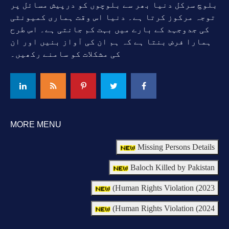
بلوچ سرکل دنیا بھر سے بلوچوں کو درپیش مسائل پر
توجہ مرکوز کرتا ہے۔ دنیا اس وقت ہماری کمیونٹی
کی جدوجہد کے بارے میں بہت کم جانتی ہے۔ اس طرح
ہمارا فرض بنتا ہے کہ ہم ان کی آواز بنیں اور ان
کی مشکلات کو سامنے رکھیں۔
MORE MENU
Missing Persons Details
Baloch Killed by Pakistan
Human Rights Violation (2023)
Human Rights Violation (2024)