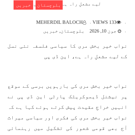
بلوچستان
خبریں
بلوچستان
MEHERDIL BALOCH
133 VIEWS
جون 10, 2026
بلوچستان
خبریں
نواب خیر بخش مری کا سیاسی فلسفہ نئی نسل
1787 VIEWS
مئی 22, 2023
کے لیے مشعلِ راہ ہے، این ڈی پی
جبری لاپتہ افراد کی آواز- دی بلوچ سرکل
دی بلوچ سرکل جبری لاپتہ افراد کے معاملہ کو ایک
قومی ایشو سمجھتی ہے اور ہماری کوشیش ہے کہ
جبری لاپتہ افرد کے خاندانوں کی آواز دنیا کے ان
تمام اداروں تک پہنچایں جو فیصلہ
نواب خیر بخش مری کی بارہویں برسی کے موقع
SHARE
پر نیشنل ڈیموکریٹک پارٹی این ڈی پی نے
انہیں خراجِ عقیدت پیش کرتے ہوئے کہا ہے کہ
مضامین
نواب خیر بخش مری کی فکری اور سیاسی میراث
آج بھی قومی شعور کی تشکیل میں رہنمائی