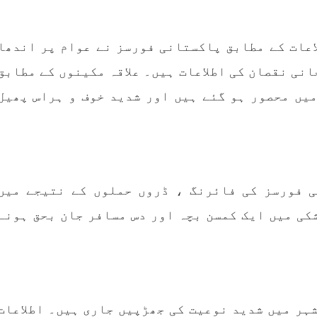
RE
SHARE
اعات کے مطابق پاکستانی فورسز نے عوام پر اندھا
انی نقصان کی اطلاعات ہیں۔ علاقہ مکینوں کے مطابق
یں محصور ہو گئے ہیں اور شدید خوف و ہراس پھیل
مضامین
بلوچستان
مضامی
ی فورسز کی فائرنگ ، ڈروں حملوں کے نتیجے میں
1981 VI
جون 2, 2023
1791 VIEWS
جون 2, 2023
یک ، نوشکی میں ایک کمسن بچہ اور دس مسافر جان بحق ہونے
وجوانوں کی سیاسی شراکت
شہید نجمہ بلوچ کو انصاف د
داری کی اہمیت اور بلوچ
کے لئے عالمی ادارے کردار
نوجوانوں کے عدم شرکت کی
کریں پاکستانی ریاست قات
وجوہات ۔ سلیم جالب بلوچ
۔ واجہ صدیق آزاد 
،سلیم جالب بلوچ سابق
پاکستان کی پنجابی ریاس
سینٹرل کمیٹی بی ایس او۔
فوجی سرپرستی میں بلوچ
ہر میں شدید نوعیت کی جھڑپیں جاری ہیں۔ اطلاعات
ھی کام کو کرنے اسے صحیح
میں مظالم کے تازہ ت