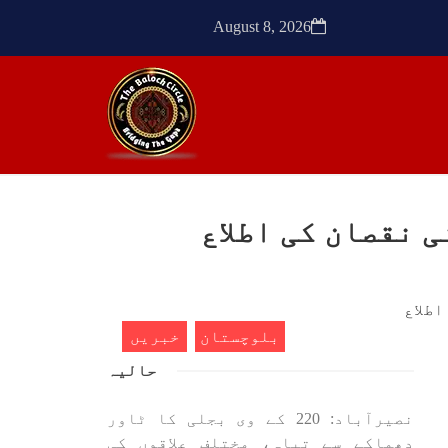
ک کی
SHARE
August 8, 2026
SHA
ن
مضامین
 نقصان کی اطلاع
1773 VIEWS
مئی 30, 2023
- دی
جنگ کی جدلیات – مہر جان
سرکل
جنگ کی جدلیات تحریر:-مہر جان
بلوچستان
خبریں
یہاں بے اعتمادی کو خدا حافظ
فراد
کہا جاۓ اور بزدلی کو دفن کیا
حالیہ
ایشو
جاۓ ، گوہٹے مجادلہ (ٹکراؤ)
ش ہے
وحدت پیدا کرتا ہے۔ جنگ عام
 کے
اسی لیے ہے کہ “تشکیل
نصیرآباد: 220 کے وی بجلی کا ٹاور
ے ان
SHARE
ں جو
دھماکے سے تباہ، مختلف علاقوں کی