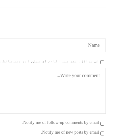
کے مرکزی ترجمان نے اپنے جاری
نئی 
کردہ بیان میں کہا ہے کہ
آرگن
تنظیم کا تیسرا مرکزی کونسل
آرگن
سیشن بیاد شہید صبا دشتیاری
منتخب
بنام صورت خان مری اور میر
زکیہ 
محمد علی تالپور
، فرز
SHARE
اس براؤزر میں میرا نام، ای میل، اور ویب سائٹ 
Notify me of follow-up comments by email.
Notify me of new posts by email.