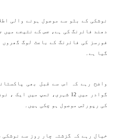
پہلے بھی جن شہریوں پر اِن
ایکٹ کے تحت
SHARE
نوشکی کے بٹو سے موصول ہونے والی اطل
دھند فائرنگ کی ہے، جس کے نتیجے میں ج
فورسز کی فائرنگ کے باعث لوگ گھروں م
گیا ہے۔
مضامین
واضح رہے کہ اس سے قبل بھی پاکستان
1870 VIEWS
مئی 31, 2023
EWS
گوادر میں 12 شہری، تمپ میں ا
اور کہانی ختم ہوتی ہے – گہور
ن
مینگل
کی رپورٹس موصول ہو چکی ہیں۔
اور کہانی ختم ہوتی ہے! تحریر
: گہور مینگل نفسیاتی جنگ ایک
آزمودہ اور کارآمد ہتھیار
ہے۔ دنیا کے اکثر طاقت ور
تحریر
ممالک اپنے دشمنوں کی شکست و
ممبر 
خیال رہے کہ گزشتہ چار روز سے نوشکی ش
ریخت کے لیے یہی حکمتِ عملی
کسی ب