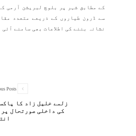
اپنائے
طریق
کے مطابق شہر پر بلوچ لبریشن آرمی کا
پہنچ
SHARE
تجربہ
سے ڈرون طیاروں کے ذریعے متعدد مقام
یے ۔ت
نشانہ بننے کی اطلاعات بھی سامنے آئی 
خبریں
ous Posts
1593 VIEWS
جون 3, 2023
EWS
زلمے خلیل زاد کا پاکس
تیسرا کونسل سیشن 17،16 اور
کی داخلی صورتحال پر 
18 جون کو کوئٹہ میں منعقد کیا
مع
انت
جائے گا،بلوچ اسٹوڈنٹس ایکشن
گم
کمیٹی
بلوچ اسٹوڈنٹس ایکشن کمیٹی
کوئٹہ