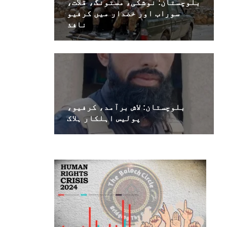
بلوچستان: نوشکی، مستونگ، قلات،
سوراب اور خضدار میں کرفیو
نافذ
بلوچستان: لاش برآمد، کرفیو،
پولیس اہلکار ہلاک