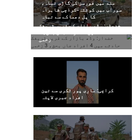
مند میں فورسز کی گاڑی تباہ،
سوراب میں کوئٹہ–کراچی شاہراہ
کا پل دھماکے سے تباہ
خضدار: وڈھ بازار کے قریب ٹریفک
حادثے میں 4 افراد جاں بحق، 3
زخمی
کراچی: ماری پور ٹکری سے تین
افراد جبری لاپتہ