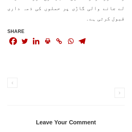
لے جانے والی گاڑی پر حملوں کی ذمہ داری
قبول کرتی ہے۔
بلوچستان
مضامین
SHARE
1790 VIEWS
جون 2, 2023
شہید نجمہ بلوچ کو انصاف دلانے کے لئے عالمی
ادارے کردار ادا کریں پاکستانی ریاست قاتل ہے
۔ واجہ صدیق آزاد بلوچ
پاکستان کی پنجابی ریاست کی فوجی سرپرستی میں
بلوچستان میں مظالم کے تازہ ترین دردناک
واقعے سے دنیا ضرور چونک گئی ہوگی۔ ضلع آواران
کے علاقے گشکور میں ایک رضاکار خاتون ٹیچر نجمہ
بلوچ نے
SHARE
Leave Your Comment