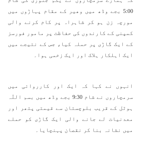
کہ ہمارے سرمچاروں نے یکم جنوری کی شام
5:00 بجے وڈھ میں وھیر کے مقام پہاڑوں میں
مورچہ زن ہو کر شاہراہ پر کام کرنے والی
1773 VIEWS
مئی 30, 2023
جنگ کی جدلیات – مہر جان
کمپنی کے کارندوں کی حفاظت پر مامور فورسز
جنگ کی جدلیات تحریر:-مہر جان یہاں بے اعتمادی
کے ایک گاڑی پر حملہ کیا، جس کے نتیجے میں
کو خدا حافظ کہا جاۓ اور بزدلی کو دفن کیا جاۓ ،
گوہٹے مجادلہ (ٹکراؤ) وحدت پیدا کرتا ہے۔ جنگ
عام اسی لیے ہے کہ “تشکیل
ایک اہلکار ہلاک اور ایک زخمی ہوا۔
SHARE
انہوں نے کہا کہ ایک اور کارروائی میں
مضامین
سرمچاروں نے شام 9:30 بجے وڈھ میں بسم اللّہ
ہوٹل کے قریب بلوچستان سے قیمتی پتھر اور
معدنیات لے جانے والی ایک گاڑی کو حملے
1869 VIEWS
مئی 31, 2023
میں نشانہ بنا کر نقصان پہنچایا۔
اور کہانی ختم ہوتی ہے – گہور مینگل
اور کہانی ختم ہوتی ہے! تحریر : گہور مینگل