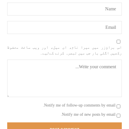
بلوچستان
مضامین
1708 VIEWS
جون 3, 2023
کہانی یہیں ختم ہوتی ہے۔ حانی بلوچ
تحریر: حانی بلوچ بلوچستان جہاں جبر مسلسل نے
اس براؤزر میں میرا نام، ای میل، اور ویب سائٹ محفوظ
ایک طرف تو بلوچ قوم کے ان سوئے ہوئے یا مطالعہ
رکھیں اگلی بار جب میں تبصرہ کرنے کےلیے۔
پاکستان کے پیروکاروں کو جگایا وہیں آزادی
پسند اور باشعور بلوچ کی مضبوط مزاحمت نے
ریاست
SHARE
خبریں
Notify me of follow-up comments by email.
Notify me of new posts by email.
1593 VIEWS
جون 3, 2023