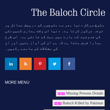
بلوچ سرکل دنیا بھر سے بلوچوں کو درپیش مسائل پر
توجہ مرکوز کرتا ہے۔ دنیا اس وقت ہماری کمیونٹی
کی جدوجہد کے بارے میں بہت کم جانتی ہے۔ اس طرح
ہمارا فرض بنتا ہے کہ ہم ان کی آواز بنیں اور ان
کی مشکلات کو سامنے رکھیں۔
MORE MENU
Missing Persons Details
Baloch Killed by Pakistan