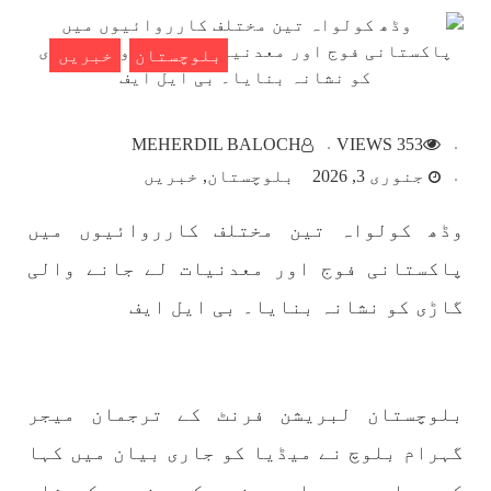
SHARE
بلوچستان
خبریں
بلوچستان
MEHERDIL BALOCH
353 VIEWS
جنوری 3, 2026
بلوچستان
خبریں
وڈھ کولواہ تین مختلف کارروائیوں میں
1783 VIEWS
مئی 22, 2023
جبری لاپتہ افراد کی آواز- دی بلوچ سرکل
پاکستانی فوج اور معدنیات لے جانے والی
دی بلوچ سرکل جبری لاپتہ افراد کے معاملہ کو ایک
قومی ایشو سمجھتی ہے اور ہماری کوشیش ہے کہ
گاڑی کو نشانہ بنایا۔ بی ایل ایف
جبری لاپتہ افرد کے خاندانوں کی آواز دنیا کے ان
تمام اداروں تک پہنچایں جو فیصلہ
SHARE
بلوچستان لبریشن فرنٹ کے ترجمان میجر
گہرام بلوچ نے میڈیا کو جاری بیان میں کہا
مضامین