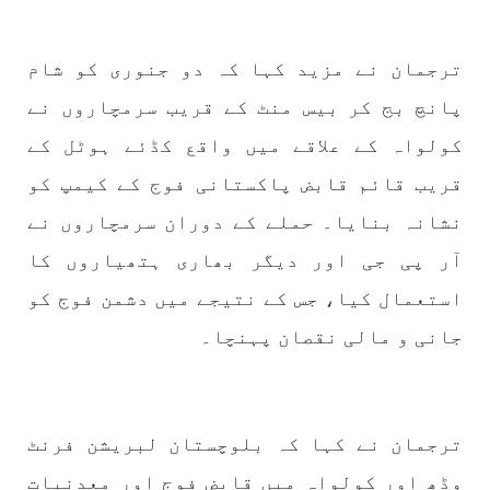
نفسیاتی جنگ ایک آزمودہ اور کارآمد ہتھیار
ہے۔ دنیا کے اکثر طاقت ور ممالک اپنے دشمنوں کی
شکست و ریخت کے لیے یہی حکمتِ عملی اپنائے
ترجمان نے مزید کہا کہ دو جنوری کو شام
SHARE
پانچ بج کر بیس منٹ کے قریب سرمچاروں نے
کولواہ کے علاقے میں واقع کڈئے ہوٹل کے
مضامین
قریب قائم قابض پاکستانی فوج کے کیمپ کو
نشانہ بنایا۔ حملے کے دوران سرمچاروں نے
آر پی جی اور دیگر بھاری ہتھیاروں کا
1981 VIEWS
جون 2, 2023
استعمال کیا، جس کے نتیجے میں دشمن فوج کو
نوجوانوں کی سیاسی شراکت داری کی اہمیت اور
جانی و مالی نقصان پہنچا۔
بلوچ نوجوانوں کے عدم شرکت کی وجوہات ۔ سلیم
جالب بلوچ
تحریر،سلیم جالب بلوچ سابق ممبر سینٹرل کمیٹی
بی ایس او۔ کسی بھی کام کو کرنے اسے صحیح طریقے
سے پائے تکیمل تک پہنچانے کے لئے توانائی،و
ترجمان نے کہا کہ بلوچستان لبریشن فرنٹ
تجربہ کے ملاپ سے انکار ناممکن یے ۔تجربہ تربیت
SHARE
وڈھ اور کولواہ میں قابض فوج اور معدنیات