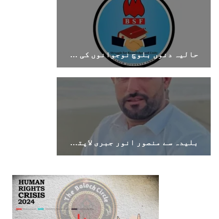
حالیہ دنوں بلوچ نوجوانوں کی غیر آئینی حراست اور جبری گمشدگیوں میں اضافہ تشویشناک ہے۔بی ایس ایف
بلیدہ سے منصور انور جبری لاپتہ، اہل خانہ نے بازیابی کا مطالبہ کر دیا