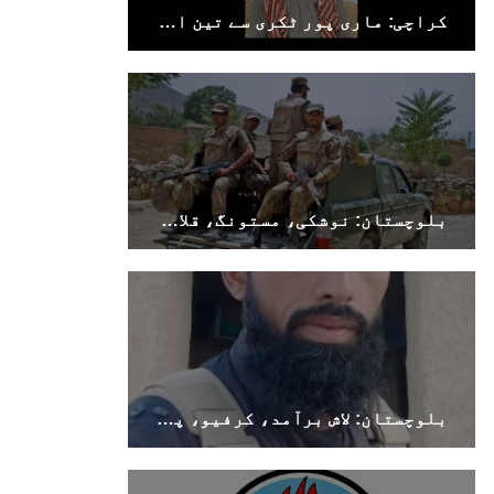
کراچی: ماری پور ٹکری سے تین افراد جبری لاپتہ
بلوچستان: نوشکی، مستونگ، قلات، سوراب اور خضدار میں کرفیو نافذ
بلوچستان: لاش برآمد، کرفیو، پولیس اہلکار ہلاک