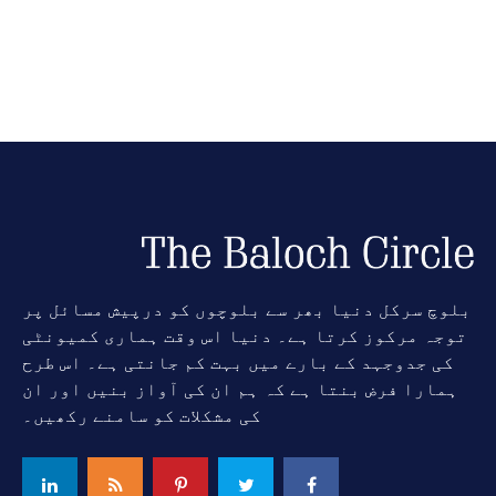
بلوچ سرکل دنیا بھر سے بلوچوں کو درپیش مسائل پر
توجہ مرکوز کرتا ہے۔ دنیا اس وقت ہماری کمیونٹی
کی جدوجہد کے بارے میں بہت کم جانتی ہے۔ اس طرح
ہمارا فرض بنتا ہے کہ ہم ان کی آواز بنیں اور ان
کی مشکلات کو سامنے رکھیں۔