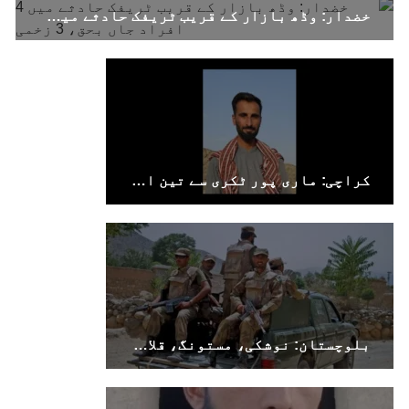
خضدار: وڈھ بازار کے قریب ٹریفک حادثے میں 4 افراد جاں بحق، 3 زخمی
کراچی: ماری پور ٹکری سے تین افراد جبری لاپتہ
بلوچستان: نوشکی، مستونگ، قلات، سوراب اور خضدار میں کرفیو نافذ