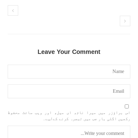
Leave Your Comment
اس براؤزر میں میرا نام، ای میل، اور ویب سائٹ محفوظ
رکھیں اگلی بار جب میں تبصرہ کرنے کےلیے۔