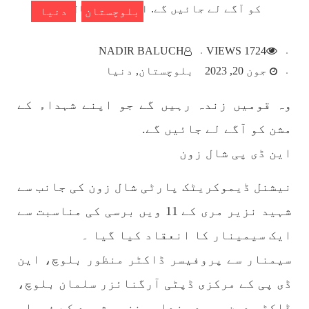
بلوچستان
دنیا
بلوچستان
NADIR BALUCH
1724 VIEWS
جون 20, 2023
بلوچستان
دنیا
وہ قومیں زندہ رہیں گے جو اپنے شہداء کے
1783 VIEWS
مئی 22, 2023
مشن کو آگے لے جائیں گے.
جبری لاپتہ افراد کی آواز- دی بلوچ سرکل
این ڈی پی شال زون
دی بلوچ سرکل جبری لاپتہ افراد کے معاملہ کو ایک
قومی ایشو سمجھتی ہے اور ہماری کوشیش ہے کہ
جبری لاپتہ افرد کے خاندانوں کی آواز دنیا کے ان
نیشنل ڈیموکریٹک پارٹی شال زون کی جانب سے
تمام اداروں تک پہنچایں جو فیصلہ
SHARE
شہید نزیر مری کے 11 ویں برسی کی مناسبت سے
ایک سیمینار کا انعقاد کیا گیا ۔
سیمنار سے پروفیسر ڈاکٹر منظور بلوچ، این
مضامین
ڈی پی کے مرکزی ڈپٹی آرگنائزر سلمان بلوچ،
ڈاکٹر دین محمد بزدار، نزیر شہید کے فیملی