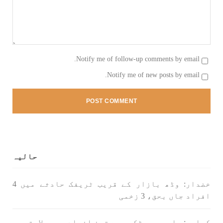
Notify me of follow-up comments by email.
Notify me of new posts by email.
حالیہ
خضدار: وڈھ بازار کے قریب ٹریفک حادثے میں 4
افراد جاں بحق، 3 زخمی
کراچی: ماری پور ٹکری سے تین افراد جبری لاپتہ