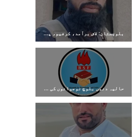
بلوچستان: لاش برآمد، کرفیو، پولیس اہلکار ہلاک
حالیہ دنوں بلوچ نوجوانوں کی غیر آئینی حراست اور جبری گمشدگیوں میں اضافہ تشویشناک ہے۔بی ایس ایف