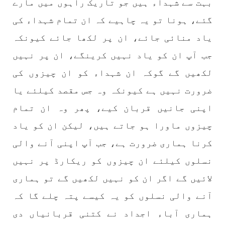
بہت سے شہداء ہیں جو تاریک راہوں میں مارے
شکست و ریخت کے لیے یہی حکمتِ عملی اپنائے
SHARE
گئے، ہونا تو یہ چاہیے کہ ان تمام شہداء کی
یاد منائی جائے، ان پر لکھا جائے کیونکہ
جب آپ ان کو یاد نہیں کرینگے، ان پر نہیں
مضامین
لکھیں گے گوکہ ان شہداء کو ان چیزوں کی
ضرورت نہیں ہے کیونکہ وہ جس مقصد کیلئے یا
اپنی جانیں قربان کیے، پھر وہ ان تمام
1981 VIEWS
جون 2, 2023
چیزوں ماورا ہو جاتے ہیں، لیکن ان کو یاد
نوجوانوں کی سیاسی شراکت داری کی اہمیت اور
بلوچ نوجوانوں کے عدم شرکت کی وجوہات ۔ سلیم
کرنا ہماری ضرورت ہے، جب آپ اپنی آنے والی
جالب بلوچ
نسلوں کیلئے ان چیزوں کو ریکارڈ پر نہیں
تحریر،سلیم جالب بلوچ سابق ممبر سینٹرل کمیٹی
بی ایس او۔ کسی بھی کام کو کرنے اسے صحیح طریقے
لائیں گے اگر ان کو نہیں لکھیں گے تو ہماری
سے پائے تکیمل تک پہنچانے کے لئے توانائی،و
تجربہ کے ملاپ سے انکار ناممکن یے ۔تجربہ تربیت
آنے والی نسلوں کو یہ کیسے پتہ چلے گا کہ
SHARE
ہماری آباء اجداد نے کتنی قربانیاں دی