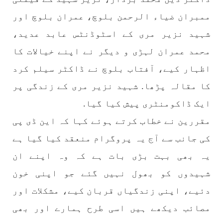
ممبران ضیاء الرحمن بلوچ، عمران بلوچ اور
1773 VIEWS
مئی 30, 2023
شہید نزیر مری کے اسٹوڈنٹس عابد عدید،
جنگ کی جدلیات – مہر جان
جنگ کی جدلیات تحریر:-مہر جان یہاں بے اعتمادی
محمد عمران لہڑی و دیگر نے اپنے خیالات کا
کو خدا حافظ کہا جاۓ اور بزدلی کو دفن کیا جاۓ ،
گوہٹے مجادلہ (ٹکراؤ) وحدت پیدا کرتا ہے۔ جنگ
اظہار کیے، آفتاب بلوچ نے ڈاکٹر سیلم کرد
عام اسی لیے ہے کہ “تشکیل
SHARE
کا مقالہ پڑھا. شہید نزیر مری کے زندگی پر
ایک ڈاکومنٹری پیش کیا گیا.
مقررین نے خطاب کرتے ہوئے کہا کہ این ڈی پی
مضامین
کی جانب سے آج یہ پروگرام منعقد کیا گیا ہے
یہ بھی بہت بڑی بات ہے کہ وہ اپنے ان
شہیدوں کو بھول نہیں گئے جو اپنی خون
1868 VIEWS
مئی 31, 2023
دئیے، اپنی زندگیاں قربان کیے، مشکلات اور
اور کہانی ختم ہوتی ہے – گہور مینگل
اور کہانی ختم ہوتی ہے! تحریر : گہور مینگل
مصائب دیکھے ہیں اسی طرح ہمارے اور بھی
نفسیاتی جنگ ایک آزمودہ اور کارآمد ہتھیار
ہے۔ دنیا کے اکثر طاقت ور ممالک اپنے دشمنوں کی