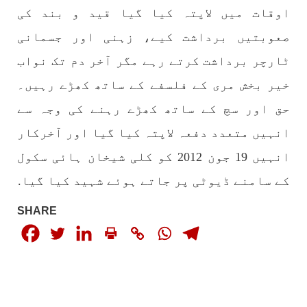
اوقات میں لاپتہ کیا گیا قید و بند کی
بلوچستان
صعوبتیں برداشت کیے، زہنی اور جسمانی
ٹارچر برداشت کرتے رہے مگر آخر دم تک نواب
خیر بخش مری کے فلسفے کے ساتھ کھڑے رہیں۔
1695 VIEWS
جون 9, 2023
حق اور سچ کے ساتھ کھڑے رہنے کی وجہ سے
بلوچستان میں نوجوانوں کی ماورائے آئین
گمشدگیاں تسلسل کے ساتھ جاری ہیں۔ مرکزی
انہیں متعدد دفعہ لاپتہ کیا گیا اور آخرکار
ترجمان بی ایس او
انہیں 19 جون 2012 کو کلی شیخان ہائی سکول
بلوچ اسٹوڈنٹس آرگنائزیشن کے مرکزی ترجمان نے
بلوچ شاعر سخی ساوڑ کی جبری گمشدگی پر تشویش کا
کے سامنے ڈیوٹی پر جاتے ہوئے شہید کیا گیا.
اظہار کرتے ہوئے کہا ہے کہ بلوچستان میں
نوجوانوں کی ماورائے آئین گمشدگیاں تسلسل کے
ساتھ جاری ہیں۔
SHARE
SHARE