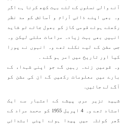
منعقد کیا جائے گا،بلوچ اسٹوڈنٹس ایکشن کمیٹی
آنے والی نسلوں کے لئے بہت کچھ کرنا ہے اگر
بلوچ اسٹوڈنٹس ایکشن کمیٹی کے مرکزی ترجمان
نے اپنے جاری کردہ بیان میں کہا ہے کہ تنظیم کا
وہ بھی اپنے ذاتی آرام و آسائش کو مد نظر
تیسرا مرکزی کونسل سیشن بیاد شہید صبا
دشتیاری بنام صورت خان مری اور میر محمد علی
تالپور
رکھتے ہوئے قومی کاز کو بھول جاتے تو شاید
SHARE
انہیں بھی بہت زیادہ مراعات ملتی لیکن وہ
جس مشن کے لیے نکلے تھے وہ انہوں نے پورا
کیا اور تاریخ میں امر ہو گئے ۔
بلوچستان
وہ قومیں زندہ رہیں گے جو اپنی شہداء کے
بارے میں معلومات رکھیں گے ان کی مشن کو
آگے لے جائیں.
1715 VIEWS
جون 7, 2023
بلوچستان میں خواتین کو معاشرتی مسائل کے بعد
شہید نزیر مری پیشے کے اعتبار سے ایک
جبری گمشدگیوں کا بھی سامنا ہے- بلوچ وومن فورم
کوئٹہ شال: بلوچ وومن فورم کے نئی کابینہ، بلا
استاد تھے وہ 4 اپریل 1955 کو محمد مراد کے
مقابلہ آرگنائزر بانک شلی ، ڈپٹی آرگنائزر
بانک حنیفہ بلوچ منتخب ہوئی۔ مرکزی ممبر بانک
گھر کوئٹہ میں پیدا ہوئے اپنی ابتدائی
زکیہ ، شہناز بلوچ، ہانی بلوچ ، فرزانہ بلوچ،
رقیہ بلوچ