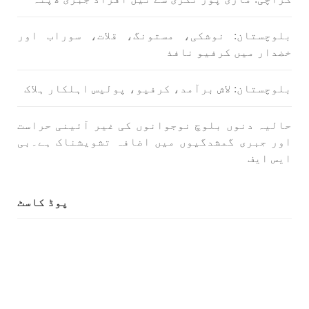
بلوچستان: نوشکی، مستونگ، قلات، سوراب اور
خضدار میں کرفیو نافذ
بلوچستان: لاش برآمد، کرفیو، پولیس اہلکار ہلاک
حالیہ دنوں بلوچ نوجوانوں کی غیر آئینی حراست
اور جبری گمشدگیوں میں اضافہ تشویشناک ہے۔بی
ایس ایف
پوڈ کاسٹ