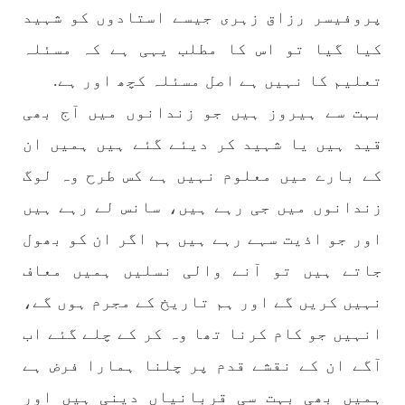
پروفیسر رزاق زہری جیسے استادوں کو شہید
کیا گیا تو اس کا مطلب یہی ہے کہ مسئلہ
1707 VIEWS
جون 3, 2023
تعلیم کا نہیں ہے اصل مسئلہ کچھ اور ہے.
کہانی یہیں ختم ہوتی ہے۔ حانی بلوچ
بہت سے ہیروز ہیں جو زندانوں میں آج بھی
تحریر: حانی بلوچ بلوچستان جہاں جبر مسلسل نے
ایک طرف تو بلوچ قوم کے ان سوئے ہوئے یا مطالعہ
پاکستان کے پیروکاروں کو جگایا وہیں آزادی
قید ہیں یا شہید کر دیئے گئے ہیں ہمیں ان
پسند اور باشعور بلوچ کی مضبوط مزاحمت نے
ریاست
کے بارے میں معلوم نہیں ہے کس طرح وہ لوگ
SHARE
زندانوں میں جی رہے ہیں، سانس لے رہے ہیں
اور جو اذیت سہے رہے ہیں ہم اگر ان کو بھول
جاتے ہیں تو آنے والی نسلیں ہمیں معاف
خبریں
نہیں کریں گے اور ہم تاریخ کے مجرم ہوں گے،
انہیں جو کام کرنا تھا وہ کر کے چلے گئے اب
آگے ان کے نقشے قدم پر چلنا ہمارا فرض ہے
1593 VIEWS
جون 3, 2023
تیسرا کونسل سیشن 17،16 اور 18 جون کو کوئٹہ میں
ہمیں بھی بہت سی قربانیاں دینی ہیں اور