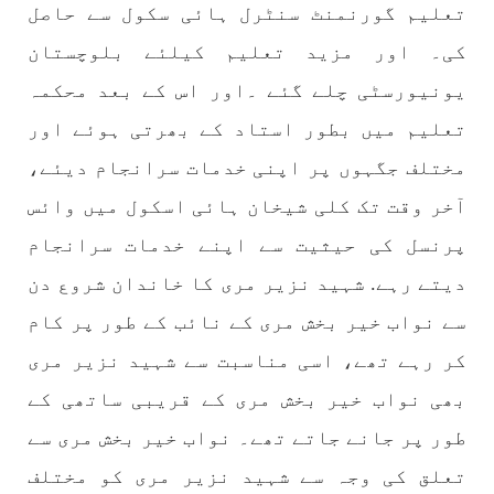
تعلیم گورنمنٹ سنٹرل ہائی سکول سے حاصل
SHARE
کی۔ اور مزید تعلیم کیلئے بلوچستان
یونیورسٹی چلے گئے ۔اور اس کے بعد محکمہ
تعلیم میں بطور استاد کے بھرتی ہوئے اور
بلوچستان
مختلف جگہوں پر اپنی خدمات سرانجام دیئے،
آخر وقت تک کلی شیخان ہائی اسکول میں وائس
1688 VIEWS
جون 7, 2023
پرنسل کی حیثیت سے اپنے خدمات سرانجام
تنظیم کے سینئر کارکن سخی بخش بلوچ کو ماورائے
دیتے رہے. شہید نزیر مری کا خاندان شروع دن
عدالت گرفتار کرکے لاپتہ کرنا غیر انسانی اور
سے نواب خیر بخش مری کے نائب کے طور پر کام
غیر قانونی عمل ہے۔
بلوچ اسٹوڈنٹس فرنٹ بلوچ اسٹوڈنٹس فرنٹ کے
کر رہے تھے، اسی مناسبت سے شہید نزیر مری
مرکزی ترجمان نے اپنے جاری کردہ بیان میں کہا
کہ سخی بخش (سخی ساوڑ ) بلوچ کو گزشتہ روز 6 بجے
بھی نواب خیر بخش مری کے قریبی ساتھی کے
کے قریب گھر سے کیچ بازار جاتے
SHARE
طور پر جانے جاتے تھے۔ نواب خیر بخش مری سے
تعلق کی وجہ سے شہید نزیر مری کو مختلف