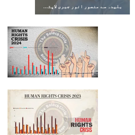
بلیدہ سے منصور انور جبری لاپتہ، اہل خانہ نے بازیابی کا مطالبہ کر دیا