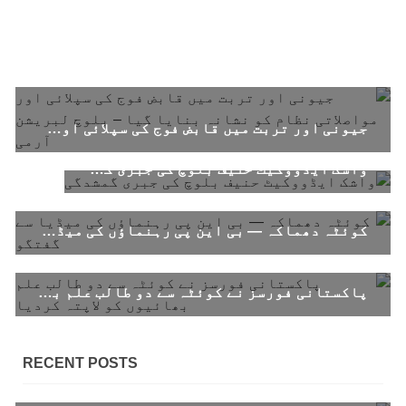
جیونی اور تربت میں قابض فوج کی سپلائی اور مواصلاتی نظام کو نشانہ بنایا گیا – بلوچ لبریشن آرمی
واشک ایڈووکیٹ حنیف بلوچ کی جبری گمشدگی
کوئٹہ دھماکہ — بی این پی رہنماؤں کی میڈیا سے گفتگو
پاکستانی فورسز نے کوئٹہ سے دو طالب علم بھائیوں کو لاپتہ کردیا
RECENT POSTS