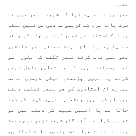
ہیں.
بلوچستان
مضامین
مقررین نے مزید کہا کہ شہید نزیر مری نہ
صرف بابا مری کے قریبی ساتھی ہی نہیں بلکہ
وہ ایک استاد بھی تھے، لیکن پنجاب کی جانب
1790 VIEWS
جون 2, 2023
سے یا ہمارے نام نہاد صحافی اور دانشور
شہید نجمہ بلوچ کو انصاف دلانے کے لئے عالمی
بھی یہی بات کرتے نہیں تکتے کہ بلوچ اسی
ادارے کردار ادا کریں پاکستانی ریاست قاتل ہے
۔ واجہ صدیق آزاد بلوچ
لیے پسماندہ ہیں کہ وہ تعلیم حاصل نہیں
پاکستان کی پنجابی ریاست کی فوجی سرپرستی میں
کرتے وہ نہیں پڑھتے، لیکن دوسری جانب
بلوچستان میں مظالم کے تازہ ترین دردناک
واقعے سے دنیا ضرور چونک گئی ہوگی۔ ضلع آواران
کے علاقے گشکور میں ایک رضاکار خاتون ٹیچر نجمہ
ہمارے ان استادوں کو جو ہمیں تعلیم دیتے
بلوچ نے
ہیں ان کو نہیں بخشتے، انہیں لاپتہ کر دیا
SHARE
جاتا ہے یا انہیں شہید کر دیتے ہیں تو
تعلیم کہاں سے آئے گا، شہید نزیر مری سمیت
بلوچستان
مضامین
ہمارے استاد صباء دشتیاری، زاہد آسکانی،