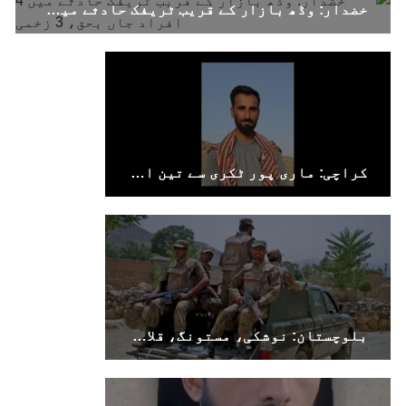
خضدار: وڈھ بازار کے قریب ٹریفک حادثے میں 4 افراد جاں بحق، 3 زخمی
SHARE
بلوچستان
کراچی: ماری پور ٹکری سے تین افراد جبری لاپتہ
1688 VIEWS
جون 7, 2023
تنظیم کے سینئر کارکن سخی بخش بلوچ کو ماورائے
عدالت گرفتار کرکے لاپتہ کرنا غیر انسانی اور
غیر قانونی عمل ہے۔
بلوچ اسٹوڈنٹس فرنٹ بلوچ اسٹوڈنٹس فرنٹ کے
مرکزی ترجمان نے اپنے جاری کردہ بیان میں کہا
کہ سخی بخش (سخی ساوڑ ) بلوچ کو گزشتہ روز 6 بجے
کے قریب گھر سے کیچ بازار جاتے
بلوچستان: نوشکی، مستونگ، قلات، سوراب اور خضدار میں کرفیو نافذ
SHARE