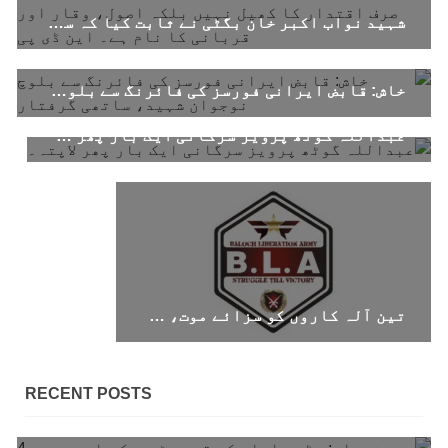
منعقد کیا جائے گا،بلوچ اسٹوڈنٹس ایکشن کمیٹی
شہید نواب اکبر خان بگٹی نے ثابت کیا کہ سیاست صرف اقتدار کا کھیل نہیں بلکہ اصول، وقار اور قربانی کا نام ہے۔ این ڈی پی
بلوچ اسٹوڈنٹس ایکشن کمیٹی کے مرکزی ترجمان
نے اپنے جاری کردہ بیان میں کہا ہے کہ تنظیم کا
تیسرا مرکزی کونسل سیشن بیاد شہید صبا
دشتیاری بنام صورت خان مری اور میر محمد علی
خاش: قابض ایرانی فورسز کی فائرنگ سے بلوچ نوجوان شہید، ساتھی گرفتار
تالپور
SHARE
عبداللہ گوٹھ پرویز سرگانی ایک بار پھر لاپتہ۔
بلوچستان
1715 VIEWS
جون 7, 2023
تین آلہ کاروں کو سزائے موت، قابض فوج، تنصیبات و معدنیات لیجانے والی گاڑیوں کو نشانہ بنایا – بی ایل اے
بلوچستان میں خواتین کو معاشرتی مسائل کے بعد
جبری گمشدگیوں کا بھی سامنا ہے- بلوچ وومن فورم
کوئٹہ شال: بلوچ وومن فورم کے نئی کابینہ، بلا
RECENT POSTS
مقابلہ آرگنائزر بانک شلی ، ڈپٹی آرگنائزر
بانک حنیفہ بلوچ منتخب ہوئی۔ مرکزی ممبر بانک
زکیہ ، شہناز بلوچ، ہانی بلوچ ، فرزانہ بلوچ،
رقیہ بلوچ