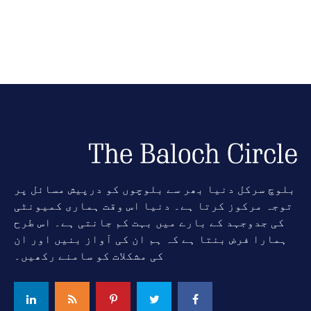
بلوچ سرکل دنیا بھر سے بلوچوں کو درپیش مسائل پر
توجہ مرکوز کرتا ہے۔ دنیا اس وقت ہماری کمیونٹی
کی جدوجہد کے بارے میں بہت کم جانتی ہے۔ اس طرح
ہمارا فرض بنتا ہے کہ ہم ان کی آواز بنیں اور ان
کی مشکلات کو سامنے رکھیں۔