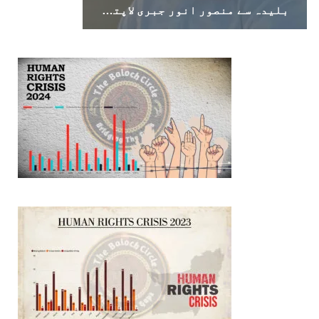
بلیدہ سے منصور انور جبری لاپتہ، اہل خانہ نے بازیابی کا مطالبہ کر دیا