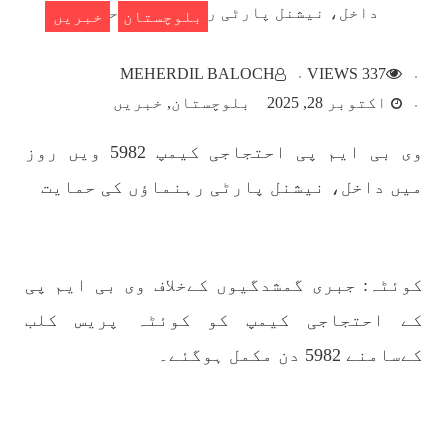
بلوچستان
خبریں
بلوچستان
MEHERDIL BALOCH
337 VIEWS
اکتوبر 28, 2025
بلوچستان
خبریں
وی بی ایم پی احتجاجی کیمپ 5982 ویں روز
1783 VIEWS
مئی 22, 2023
میں داخل، نیشنل پارٹی رہنماؤں کی حمایت
جبری لاپتہ افراد کی آواز- دی بلوچ سرکل
دی بلوچ سرکل جبری لاپتہ افراد کے معاملہ کو ایک
قومی ایشو سمجھتی ہے اور ہماری کوشیش ہے کہ
جبری لاپتہ افرد کے خاندانوں کی آواز دنیا کے ان
تمام اداروں تک پہنچایں جو فیصلہ
کوئٹہ: جبری گمشدگیوں کےخلاف وی بی ایم پی
SHARE
کے احتجاجی کیمپ کو کوئٹہ پریس کلب
کےسامنے 5982 دن مکمل ہوگئے۔
مضامین