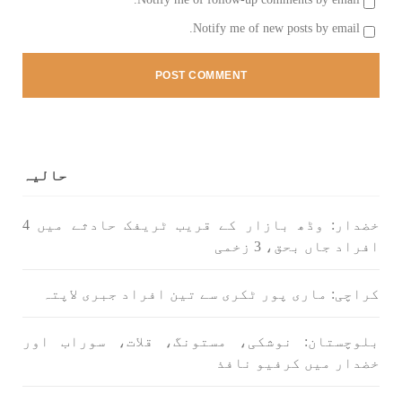
Notify me of new posts by email.
بلوچستان
مضامین
1790 VIEWS
جون 2, 2023
شہید نجمہ بلوچ کو انصاف دلانے کے لئے عالمی
ادارے کردار ادا کریں پاکستانی ریاست قاتل ہے
حالیہ
۔ واجہ صدیق آزاد بلوچ
پاکستان کی پنجابی ریاست کی فوجی سرپرستی میں
خضدار: وڈھ بازار کے قریب ٹریفک حادثے میں 4
بلوچستان میں مظالم کے تازہ ترین دردناک
واقعے سے دنیا ضرور چونک گئی ہوگی۔ ضلع آواران
افراد جاں بحق، 3 زخمی
کے علاقے گشکور میں ایک رضاکار خاتون ٹیچر نجمہ
بلوچ نے
SHARE
کراچی: ماری پور ٹکری سے تین افراد جبری لاپتہ
بلوچستان: نوشکی، مستونگ، قلات، سوراب اور
خضدار میں کرفیو نافذ
بلوچستان
مضامین