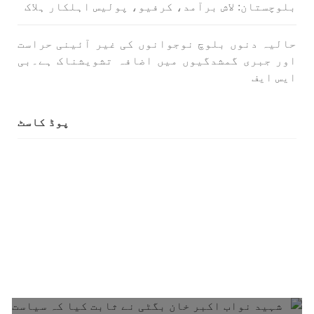
بلوچستان: لاش برآمد، کرفیو، پولیس اہلکار ہلاک
حالیہ دنوں بلوچ نوجوانوں کی غیر آئینی حراست
1708 VIEWS
جون 3, 2023
اور جبری گمشدگیوں میں اضافہ تشویشناک ہے۔بی
کہانی یہیں ختم ہوتی ہے۔ حانی بلوچ
ایس ایف
تحریر: حانی بلوچ بلوچستان جہاں جبر مسلسل نے
ایک طرف تو بلوچ قوم کے ان سوئے ہوئے یا مطالعہ
پاکستان کے پیروکاروں کو جگایا وہیں آزادی
پسند اور باشعور بلوچ کی مضبوط مزاحمت نے
پوڈ کاسٹ
ریاست
SHARE
خبریں
1593 VIEWS
جون 3, 2023
تیسرا کونسل سیشن 17،16 اور 18 جون کو کوئٹہ میں