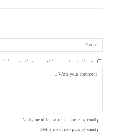
کمیٹی
بلوچ اسٹوڈنٹس ایکشن کمیٹی
کوئٹہ
کے مرکزی ترجمان نے اپنے جاری
نئی 
کردہ بیان میں کہا ہے کہ
آرگن
تنظیم کا تیسرا مرکزی کونسل
آرگن
سیشن بیاد شہید صبا دشتیاری
منتخب
بنام صورت خان مری اور میر
زکیہ 
محمد علی تالپور
، فرز
SHARE
اس براؤزر میں میرا نام، ای میل، اور ویب سائٹ 
Notify me of follow-up comments by email.
Notify me of new posts by email.