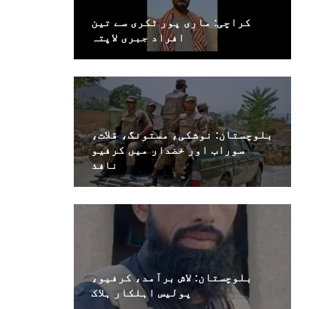
کراچی: ماری پور ٹکری سے تین
افراد جبری لاپتہ
بلوچستان: نوشکی، مستونگ، قلات،
سوراب اور خضدار میں کرفیو
نافذ
بلوچستان: لاش برآمد، کرفیو،
پولیس اہلکار ہلاک