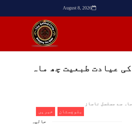
ٹیچر
ترجمان نے کہا گزشتہ دنوں
کشی
بلوچستان کے علاقے آواران میں
August 8, 2026
 کے
نجمہ بلوچ ولد دل سرد
ک کی
SHARE
SHA
کی عیادت طبعیت چھ ماہ
ن
مضامین
1773 VIEWS
مئی 30, 2023
- دی
جنگ کی جدلیات – مہر جان
سرکل
جنگ کی جدلیات تحریر:-مہر جان
بلوچستان
خبریں
یہاں بے اعتمادی کو خدا حافظ
فراد
کہا جاۓ اور بزدلی کو دفن کیا
حالیہ
ایشو
جاۓ ، گوہٹے مجادلہ (ٹکراؤ)
ش ہے
وحدت پیدا کرتا ہے۔ جنگ عام
 کے