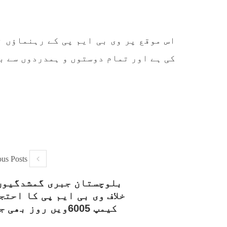
تحریر
ممالک اپنے دشمنوں کی شکست و
ممبر 
ریخت کے لیے یہی حکمتِ عملی
کسی ب
اپنائے
طریق
پہنچ
SHARE
اس موقع پر وی بی ایم پی کے رہنماؤں ن
تجربہ
یے ۔ت
کی ہے اور تمام دوستوں و ہمدردوں سے ب
خبریں
ous Posts
1593 VIEWS
جون 3, 2023
EWS
بلوچستان جبری گمشدگیوں
تیسرا کونسل سیشن 17،16 اور
خلاف وی بی ایم پی کا احتج
18 جون کو کوئٹہ میں منعقد کیا
مع
کیمپ 6005ویں روز بھی جاری
جائے گا،بلوچ اسٹوڈنٹس ایکشن
گم