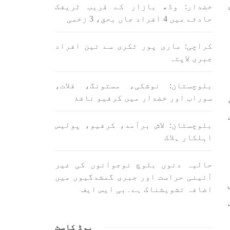
اسی لیے ہے کہ “تشکیل
خضدار: وڈھ بازار کے قریب ٹریفک
ے ان
SHARE
ں جو
حادثے میں 4 افراد جاں بحق، 3 زخمی
SHA
کراچی: ماری پور ٹکری سے تین افراد
جبری لاپتہ
بلوچستان: نوشکی، مستونگ، قلات،
سوراب اور خضدار میں کرفیو نافذ
ن
بلوچستان
مضامین
بلوچستان: لاش برآمد، کرفیو، پولیس
اہلکار ہلاک
حالیہ دنوں بلوچ نوجوانوں کی غیر
1708 VIEWS
جون 3, 2023
آئینی حراست اور جبری گمشدگیوں میں
لانے
کہانی یہیں ختم ہوتی ہے۔ حانی
اضافہ تشویشناک ہے۔بی ایس ایف
 ادا
بلوچ
ل ہے
تحریر: حانی بلوچ بلوچستان
جہاں جبر مسلسل نے ایک طرف تو
بلوچ
بلوچ قوم کے ان سوئے ہوئے یا
پوڈ کاسٹ
مطالعہ پاکستان کے