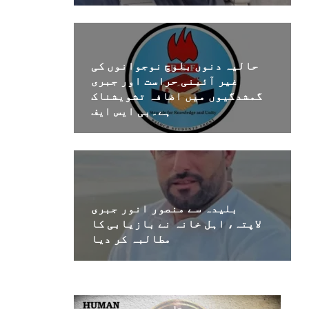
حالیہ دنوں بلوچ نوجوانوں کی
غیر آئینی حراست اور جبری
گمشدگیوں میں اضافہ تشویشناک
ہے۔بی ایس ایف
بلیدہ سے منصور انور جبری
لاپتہ، اہل خانہ نے بازیابی کا
مطالبہ کر دیا