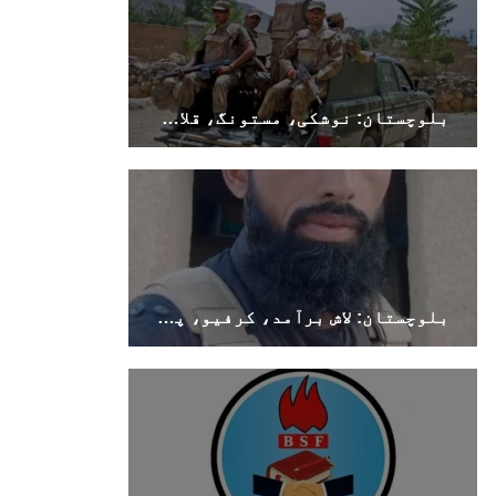
بلوچستان
بلوچستان: نوشکی، مستونگ، قلات، سوراب اور خضدار میں کرفیو نافذ
1695 VIEWS
جون 9, 2023
بلوچستان میں نوجوانوں کی ماورائے آئین
گمشدگیاں تسلسل کے ساتھ جاری ہیں۔ مرکزی
ترجمان بی ایس او
بلوچ اسٹوڈنٹس آرگنائزیشن کے مرکزی ترجمان نے
بلوچ شاعر سخی ساوڑ کی جبری گمشدگی پر تشویش کا
اظہار کرتے ہوئے کہا ہے کہ بلوچستان میں
نوجوانوں کی ماورائے آئین گمشدگیاں تسلسل کے
بلوچستان: لاش برآمد، کرفیو، پولیس اہلکار ہلاک
ساتھ جاری ہیں۔
SHARE