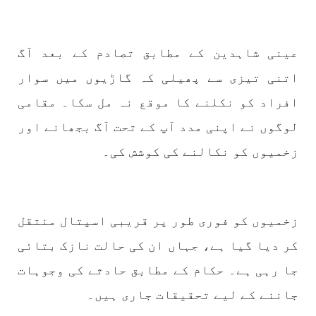
1773 VIEWS
مئی 30, 2023
جنگ کی جدلیات – مہر جان
عینی شاہدین کے مطابق تصادم کے بعد آگ
جنگ کی جدلیات تحریر:-مہر جان یہاں بے اعتمادی
کو خدا حافظ کہا جاۓ اور بزدلی کو دفن کیا جاۓ ،
اتنی تیزی سے پھیلی کہ گاڑیوں میں سوار
گوہٹے مجادلہ (ٹکراؤ) وحدت پیدا کرتا ہے۔ جنگ
عام اسی لیے ہے کہ “تشکیل
افراد کو نکلنے کا موقع نہ مل سکا۔ مقامی
SHARE
لوگوں نے اپنی مدد آپ کے تحت آگ بجھانے اور
زخمیوں کو نکالنے کی کوشش کی۔
مضامین
زخمیوں کو فوری طور پر قریبی اسپتال منتقل
کر دیا گیا ہے، جہاں ان کی حالت نازک بتائی
1868 VIEWS
مئی 31, 2023
جا رہی ہے۔ حکام کے مطابق حادثے کی وجوہات
اور کہانی ختم ہوتی ہے – گہور مینگل
اور کہانی ختم ہوتی ہے! تحریر : گہور مینگل
جاننے کے لیے تحقیقات جاری ہیں۔
نفسیاتی جنگ ایک آزمودہ اور کارآمد ہتھیار
ہے۔ دنیا کے اکثر طاقت ور ممالک اپنے دشمنوں کی