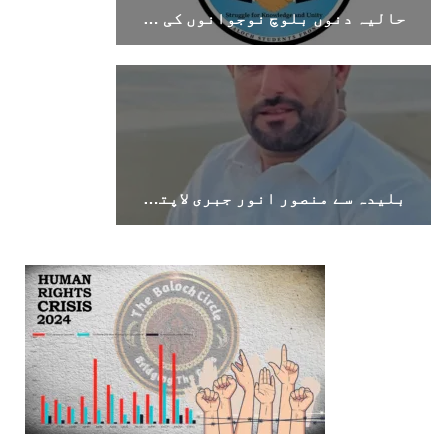
حالیہ دنوں بلوچ نوجوانوں کی غیر آئینی حراست اور جبری گمشدگیوں میں اضافہ تشویشناک ہے۔بی ایس ایف
بلیدہ سے منصور انور جبری لاپتہ، اہل خانہ نے بازیابی کا مطالبہ کر دیا