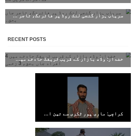
SHARE
سریاب ہزار گنجی لنک روڈ پر فائرنگ، تاجر جاں بحق۔
بلوچستان
RECENT POSTS
خضدار: وڈھ بازار کے قریب ٹریفک حادثے میں 4 افراد جاں بحق، 3 زخمی
1688 VIEWS
جون 7, 2023
تنظیم کے سینئر کارکن سخی بخش بلوچ کو ماورائے
عدالت گرفتار کرکے لاپتہ کرنا غیر انسانی اور
غیر قانونی عمل ہے۔
بلوچ اسٹوڈنٹس فرنٹ بلوچ اسٹوڈنٹس فرنٹ کے
مرکزی ترجمان نے اپنے جاری کردہ بیان میں کہا
کہ سخی بخش (سخی ساوڑ ) بلوچ کو گزشتہ روز 6 بجے
کے قریب گھر سے کیچ بازار جاتے
کراچی: ماری پور ٹکری سے تین افراد جبری لاپتہ
SHARE