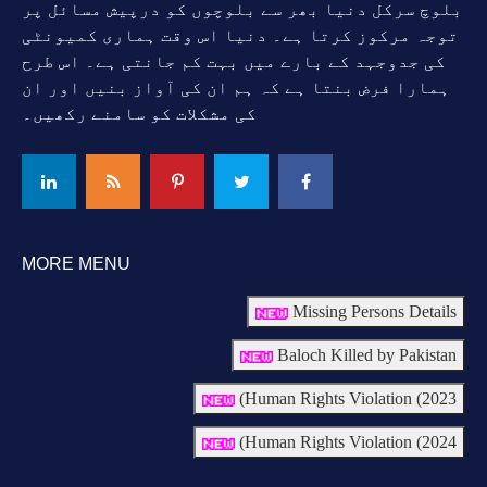
بلوچ سرکل دنیا بھر سے بلوچوں کو درپیش مسائل پر
توجہ مرکوز کرتا ہے۔ دنیا اس وقت ہماری کمیونٹی
کی جدوجہد کے بارے میں بہت کم جانتی ہے۔ اس طرح
ہمارا فرض بنتا ہے کہ ہم ان کی آواز بنیں اور ان
کی مشکلات کو سامنے رکھیں۔
MORE MENU
Missing Persons Details
Baloch Killed by Pakistan
Human Rights Violation (2023)
Human Rights Violation (2024)