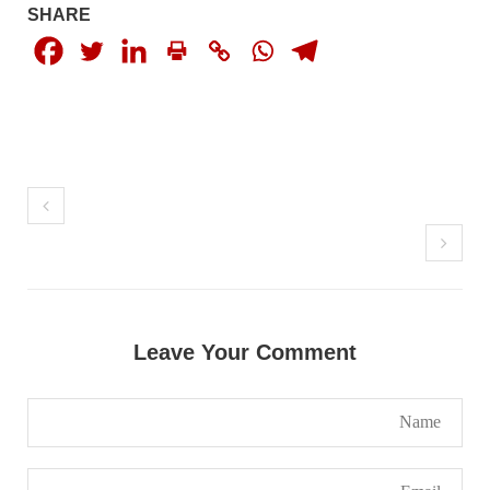
شکست و ریخت کے لیے یہی حکمتِ عملی اپنائے
SHARE
SHARE
مضامین
1981 VIEWS
جون 2, 2023
نوجوانوں کی سیاسی شراکت داری کی اہمیت اور
بلوچ نوجوانوں کے عدم شرکت کی وجوہات ۔ سلیم
جالب بلوچ
Leave Your Comment
تحریر،سلیم جالب بلوچ سابق ممبر سینٹرل کمیٹی
بی ایس او۔ کسی بھی کام کو کرنے اسے صحیح طریقے
سے پائے تکیمل تک پہنچانے کے لئے توانائی،و
تجربہ کے ملاپ سے انکار ناممکن یے ۔تجربہ تربیت
SHARE