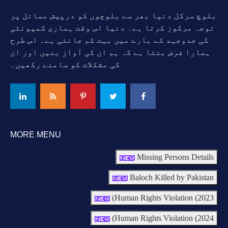
بلوچ سرکل دنیا بھر سے بلوچوں کو درپیش مسائل پر
توجہ مرکوز کرتا ہے۔ دنیا اس وقت ہماری کمیونٹی
کی جدوجہد کے بارے میں بہت کم جانتی ہے۔ اس طرح
ہمارا فرض بنتا ہے کہ ہم ان کی آواز بنیں اور ان
کی مشکلات کو سامنے رکھیں۔
MORE MENU
Missing Persons Details
Baloch Killed by Pakistan
Human Rights Violation (2023)
Human Rights Violation (2024)