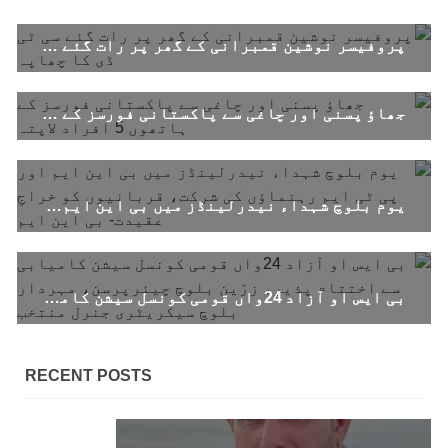
تیسرا کونسل سیشن 17،16 اور 18 جون کو کوئٹہ میں
منعقد کیا جائے گا،بلوچ اسٹوڈنٹس ایکشن کمیٹی
پروفیسر نوشین قمبرانی کے گھر پر رات گئے سی ٹی ڈی کا چھاپہ
بلوچ اسٹوڈنٹس ایکشن کمیٹی کے مرکزی ترجمان
نے اپنے جاری کردہ بیان میں کہا ہے کہ تنظیم کا
تیسرا مرکزی کونسل سیشن بیاد شہید صبا
دشتیاری بنام صورت خان مری اور میر محمد علی
جھاؤ پسنی اور چاغی سے پاکستانی فورسز کے ہاتھوں 5 افراد لاپتہ
تالپور
SHARE
یوم بلوچ شہداء نیدرلینڈز میں بی این ایم اور پی ٹی ایم رہنماؤں کی شرکت، قربانیوں کو خراجِ عقیدت- بی این ایم
بلوچستان
بی ایس او آزاد 24واں قومی کونسل سیشن کامیابی سے اختتام پذیر، زرّین بلوچ چیئرپرسن، مہردار بلوچ سیکریٹری جنرل منتخب
1714 VIEWS
جون 7, 2023
بلوچستان میں خواتین کو معاشرتی مسائل کے بعد
RECENT POSTS
جبری گمشدگیوں کا بھی سامنا ہے- بلوچ وومن فورم
کوئٹہ شال: بلوچ وومن فورم کے نئی کابینہ، بلا
مقابلہ آرگنائزر بانک شلی ، ڈپٹی آرگنائزر