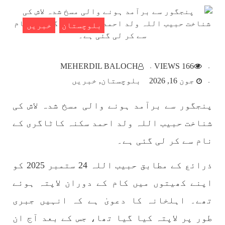
SHARE
بلوچستان
خبریں
بلوچستان
MEHERDIL BALOCH
166 VIEWS
جون 16, 2026
بلوچستان
خبریں
پنجگور سے برآمد ہونے والی مسخ شدہ لاش کی
1782 VIEWS
مئی 22, 2023
جبری لاپتہ افراد کی آواز- دی بلوچ سرکل
شناخت حبیب اللہ ولد احمد سکنہ کاٹاگری کے
دی بلوچ سرکل جبری لاپتہ افراد کے معاملہ کو ایک
قومی ایشو سمجھتی ہے اور ہماری کوشیش ہے کہ
نام سے کر لی گئی ہے۔
جبری لاپتہ افرد کے خاندانوں کی آواز دنیا کے ان
تمام اداروں تک پہنچایں جو فیصلہ
ذرائع کے مطابق حبیب اللہ 24 ستمبر 2025 کو
SHARE
اپنے کھیتوں میں کام کے دوران لاپتہ ہوئے
تھے۔ اہلخانہ کا دعویٰ ہے کہ انہیں جبری
مضامین
طور پر لاپتہ کیا گیا تھا، جس کے بعد آج ان