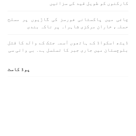
بلوچستان
مضامین
کارکنوں کو طویل قید کی سزائیں
چاغی میں پاکستانی فورسز کی گاڑیوں پر مسلح
حملہ، خاران مرکزی شاہراہ پر ناکہ بندی
1706 VIEWS
جون 3, 2023
کہانی یہیں ختم ہوتی ہے۔ حانی بلوچ
ڈیتھ اسکواڈ کے ہاتھوں آسمہ جتک کے والد کا قتل
تحریر: حانی بلوچ بلوچستان جہاں جبر مسلسل نے
بلوچستان میں جاری جبر کا تسلسل ہے۔ بی وائی سی
ایک طرف تو بلوچ قوم کے ان سوئے ہوئے یا مطالعہ
پاکستان کے پیروکاروں کو جگایا وہیں آزادی
پسند اور باشعور بلوچ کی مضبوط مزاحمت نے
ریاست
پوڈ کاسٹ
SHARE
خبریں
1591 VIEWS
جون 3, 2023