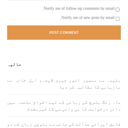
Notify me of follow-up comments by email.
Notify me of new posts by email.
بلوچستان
مضامین
1787 VIEWS
جون 2, 2023
شہید نجمہ بلوچ کو انصاف دلانے کے لئے عالمی
حالیہ
ادارے کردار ادا کریں پاکستانی ریاست قاتل ہے
۔ واجہ صدیق آزاد بلوچ
پاکستان کی پنجابی ریاست کی فوجی سرپرستی میں
بلیدہ سے منصور انور جبری لاپتہ، اہل خانہ نے
بلوچستان میں مظالم کے تازہ ترین دردناک
بازیابی کا مطالبہ کر دیا
واقعے سے دنیا ضرور چونک گئی ہوگی۔ ضلع آواران
کے علاقے گشکور میں ایک رضاکار خاتون ٹیچر نجمہ
بلوچ نے
ماہ رنگ بلوچ کی رہائی کے لیے اقوامِ متحدہ میں
SHARE
دائر درخواست کا بی وائی سی کا خیرمقدم
قابض ایرانی عدالت کی جانب سے بلوچی زبان کے دو