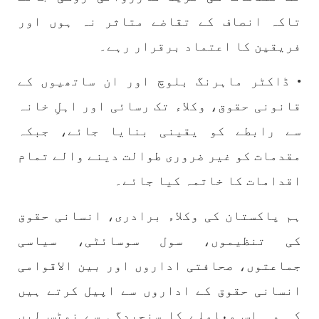
تاکہ انصاف کے تقاضے متاثر نہ ہوں اور
فریقین کا اعتماد برقرار رہے۔
• ڈاکٹر ماہرنگ بلوچ اور ان ساتھیوں کے
قانونی حقوق، وکلاء تک رسائی اور اہلِ خانہ
سے رابطے کو یقینی بنایا جائے، جبکہ
مقدمات کو غیر ضروری طوالت دینے والے تمام
اقدامات کا خاتمہ کیا جائے۔
ہم پاکستان کی وکلاء برادری، انسانی حقوق
کی تنظیموں، سول سوسائٹی، سیاسی
جماعتوں، صحافتی اداروں اور بین الاقوامی
انسانی حقوق کے اداروں سے اپیل کرتے ہیں
کہ وہ اس معاملے کا سنجیدگی سے نوٹس لیں