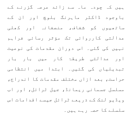
نفسیاتی جنگ ایک آزمودہ اور کارآمد ہتھیار
ہیں کہ چودہ ماہ سے زائد عرصہ گزرنے کے
ہے۔ دنیا کے اکثر طاقت ور ممالک اپنے دشمنوں کی
شکست و ریخت کے لیے یہی حکمتِ عملی اپنائے
باوجود ڈاکٹر ماہرنگ بلوچ اور ان کے
SHARE
ساتھیوں کو شفاف، منصفانہ اور کھلی
عدالتی کارروائی تک مؤثر رسائی فراہم
مضامین
نہیں کی گئی۔ اس دوران مقدمات کی نوعیت
اور عدالتی طریقۂ کار میں بار بار
تبدیلیاں کی گئیں۔ ابتدا میں انتظامی
1984 VIEWS
جون 2, 2023
حراست، بعد ازاں مختلف مقدمات کا اندراج،
نوجوانوں کی سیاسی شراکت داری کی اہمیت اور
مسلسل جسمانی ریمانڈ، جیل ٹرائل، اور اب
بلوچ نوجوانوں کے عدم شرکت کی وجوہات ۔ سلیم
جالب بلوچ
ویڈیو لنک کے ذریعے ٹرائل جیسے اقدامات اس
تحریر،سلیم جالب بلوچ سابق ممبر سینٹرل کمیٹی
سلسلے کا حصہ رہے ہیں۔
بی ایس او۔ کسی بھی کام کو کرنے اسے صحیح طریقے
سے پائے تکیمل تک پہنچانے کے لئے توانائی،و
تجربہ کے ملاپ سے انکار ناممکن یے ۔تجربہ تربیت
SHARE