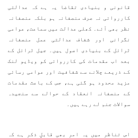
قانونی و بنیادی تقاضا یہ ہے کہ عدالتی
کارروائی نہ صرف منصفانہ ہو بلکہ منصفانہ
بلوچستان
مضامین
نظر بھی آئے۔ کھلی عدالت میں سماعت، عوامی
نگرانی اور شفاف عدالتی عمل منصفانہ
ٹرائل کے بنیادی اصول ہیں۔ جیل ٹرائل کے
1792 VIEWS
جون 2, 2023
بعد اب مقدمات کی کارروائی کو ویڈیو لنک
شہید نجمہ بلوچ کو انصاف دلانے کے لئے عالمی
ادارے کردار ادا کریں پاکستانی ریاست قاتل ہے
کے ذریعے چلانے سے شفافیت اور عوامی رسائی
۔ واجہ صدیق آزاد بلوچ
مزید محدود ہو گئی ہے، جس کے باعث مقدمات
پاکستان کی پنجابی ریاست کی فوجی سرپرستی میں
بلوچستان میں مظالم کے تازہ ترین دردناک
کے منصفانہ انعقاد کے حوالے سے سنجیدہ
واقعے سے دنیا ضرور چونک گئی ہوگی۔ ضلع آواران
کے علاقے گشکور میں ایک رضاکار خاتون ٹیچر نجمہ
سوالات جنم لے رہے ہیں۔
بلوچ نے
SHARE
اس تناظر میں یہ امر بھی قابلِ ذکر ہے کہ