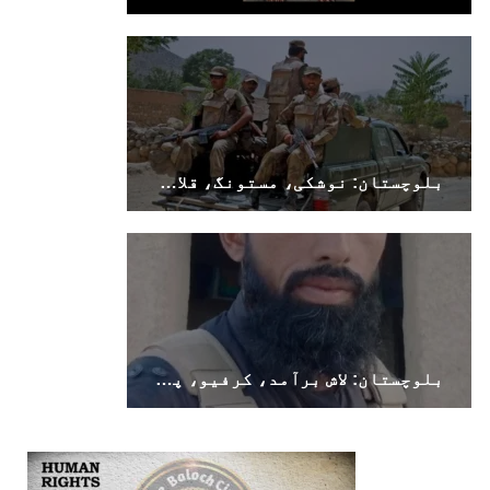
بلوچستان: نوشکی، مستونگ، قلات، سوراب اور خضدار میں کرفیو نافذ
بلوچستان: لاش برآمد، کرفیو، پولیس اہلکار ہلاک