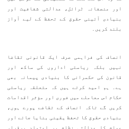
اور منصفانہ ٹرائل، عدالتی شفافیت اور
بنیادی آئینی حقوق کے تحفظ کے لیے آواز
بلند کریں۔
انصاف کی فراہمی صرف ایک قانونی تقاضا
نہیں بلکہ ریاستی اداروں کی ساکھ اور
قانون کی حکمرانی کا بنیادی پیمانہ بھی
ہے۔ ہم امید کرتے ہیں کہ متعلقہ ریاستی
حکام اس معاملے میں فوری اور مؤثر اقدامات
کریں گے تاکہ انصاف کے تقاضے پورے ہوں،
بنیادی حقوق کا تحفظ یقینی بنایا جائے اور
عوام کا عدالتی نظام پر اعتماد برقرار