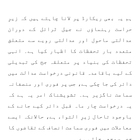
تیسرا کونسل سیشن 17،16 اور 18 جون کو کوئٹہ میں
منعقد کیا جائے گا،بلوچ اسٹوڈنٹس ایکشن کمیٹی
ہم یہ بھی ریکارڈ پر لانا چاہتے ہیں کہ زیرِ
بلوچ اسٹوڈنٹس ایکشن کمیٹی کے مرکزی ترجمان
نے اپنے جاری کردہ بیان میں کہا ہے کہ تنظیم کا
حراست رہنماؤں نے جیل ٹرائل کے دوران
تیسرا مرکزی کونسل سیشن بیاد شہید صبا
دشتیاری بنام صورت خان مری اور میر محمد علی
عدالتی ماحول اور عدالتی رویے سے متعلق
تالپور
SHARE
متعدد بار تحفظات کا اظہار کیا ہے۔ انہی
تحفظات کی بنیاد پر متعلقہ جج کی تبدیلی
کے لیے باقاعدہ قانونی درخواست عدالت میں
بلوچستان
دائر کی جا چکی ہے، جس پر فوری اور منصفانہ
سماعت ناگزیر ہے۔ تشویشناک امر یہ ہے کہ
یہ درخواست چار ماہ قبل دائر کیے جانے کے
1716 VIEWS
جون 7, 2023
باوجود تاحال زیرِ التواء ہے، حالانکہ ایسے
بلوچستان میں خواتین کو معاشرتی مسائل کے بعد
جبری گمشدگیوں کا بھی سامنا ہے- بلوچ وومن فورم
معاملات میں فوری سماعت انصاف کے تقاضوں کا
کوئٹہ شال: بلوچ وومن فورم کے نئی کابینہ، بلا
مقابلہ آرگنائزر بانک شلی ، ڈپٹی آرگنائزر
حصہ سمجھی جاتی ہے۔