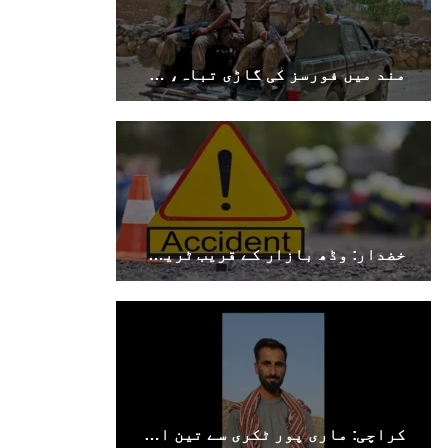
مند میں فورسز کی گاڑی تباہ، سوراب میں کوئٹہ–کراچی شاہراہ کا پل دھماکے سے تباہ
خضدار: وڈھ بازار کے قریب ٹریفک حادثے میں 4 افراد جاں بحق، 3 زخمی
کراچی: ماری پور ٹکری سے تین افراد جبری لاپتہ