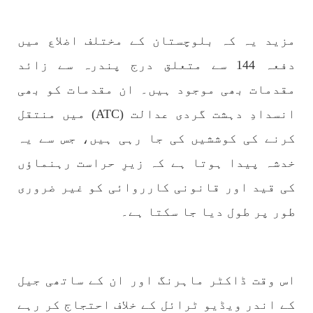
مزید یہ کہ بلوچستان کے مختلف اضلاع میں
بلوچستان
دفعہ 144 سے متعلق درج پندرہ سے زائد
مقدمات بھی موجود ہیں۔ ان مقدمات کو بھی
انسدادِ دہشت گردی عدالت (ATC) میں منتقل
1696 VIEWS
جون 9, 2023
کرنے کی کوششیں کی جا رہی ہیں، جس سے یہ
بلوچستان میں نوجوانوں کی ماورائے آئین
گمشدگیاں تسلسل کے ساتھ جاری ہیں۔ مرکزی
خدشہ پیدا ہوتا ہے کہ زیرِ حراست رہنماؤں
ترجمان بی ایس او
کی قید اور قانونی کارروائی کو غیر ضروری
بلوچ اسٹوڈنٹس آرگنائزیشن کے مرکزی ترجمان نے
بلوچ شاعر سخی ساوڑ کی جبری گمشدگی پر تشویش کا
طور پر طول دیا جا سکتا ہے۔
اظہار کرتے ہوئے کہا ہے کہ بلوچستان میں
نوجوانوں کی ماورائے آئین گمشدگیاں تسلسل کے
ساتھ جاری ہیں۔
SHARE
اس وقت ڈاکٹر ماہرنگ اور ان کے ساتھی جیل
کے اندر ویڈیو ٹرائل کے خلاف احتجاج کر رہے