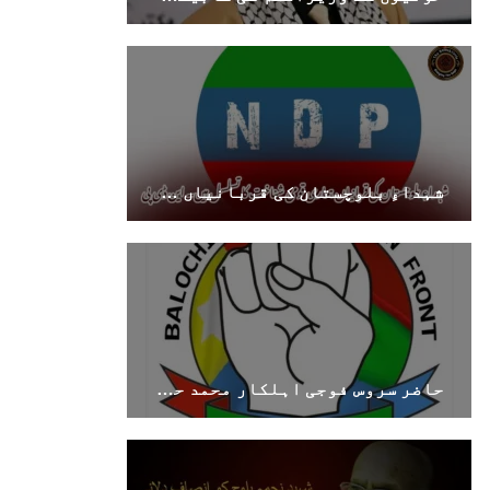
شہداءِ بلوچستان کی قربانیاں ہماری قومی شناخت کا تسلسل ہیں۔ این ڈی پی
حاضر سروس فوجی اہلکار محمد حنیف ولد عبدالغنی ہماری تحویل میں ہے۔ بی ایل ایف