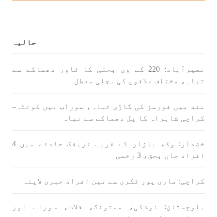
حالیہ
نصیرآباد: 220 کے وی بجلی کا ٹاور دھماکے سے
تباہ، مختلف علاقوں کی بجلی معطل
مند میں فورسز کی گاڑی تباہ، سوراب میں کوئٹہ–
کراچی شاہراہ کا پل دھماکے سے تباہ
خضدار: وڈھ بازار کے قریب ٹریفک حادثے میں 4
افراد جاں بحق، 3 زخمی
کراچی: ماری پور ٹکری سے تین افراد جبری لاپتہ
بلوچستان: نوشکی، مستونگ، قلات، سوراب اور