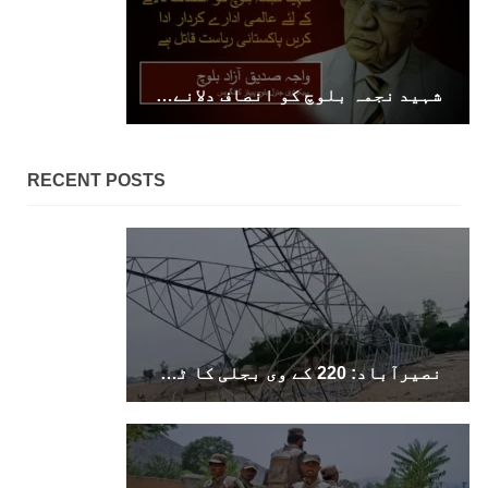
شہید نجمہ بلوچ کو انصاف دلانے کے لئے عالمی ادارے کردار ادا کریں پاکستانی ریاست قاتل ہے ۔ واجہ صدیق آزاد بلوچ
RECENT POSTS
نصیرآباد: 220 کے وی بجلی کا ٹاور دھماکے سے تباہ، مختلف علاقوں کی بجلی معطل