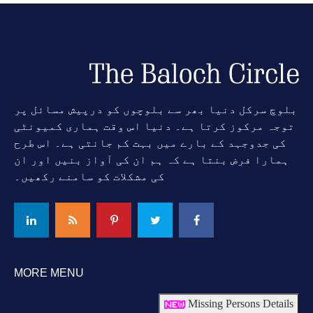
بلوچ سرکل دنیا بھر سے بلوچوں کو درپیش مسائل پر
توجہ مرکوز کرتا ہے۔ دنیا اس وقت ہماری کمیونٹی
کی جدوجہد کے بارے میں بہت کم جانتی ہے۔ اس طرح
ہمارا فرض بنتا ہے کہ ہم ان کی آواز بنیں اور ان
کی مشکلات کو سامنے رکھیں۔
MORE MENU
Missing Persons Details