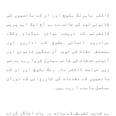
ڈاکٹر ماہرنگ بلوچ اور ان کے ساتھیوں کی
1775 VIEWS
مئی 30, 2023
قانونی ٹیم کی جانب سے ہم آج ایک اہم پریس
جنگ کی جدلیات – مہر جان
کانفرنس کے ذریعے عوام، میڈیا، وکلاء
جنگ کی جدلیات تحریر:-مہر جان یہاں بے اعتمادی
کو خدا حافظ کہا جاۓ اور بزدلی کو دفن کیا جاۓ ،
گوہٹے مجادلہ (ٹکراؤ) وحدت پیدا کرتا ہے۔ جنگ
برادری، انسانی حقوق کے اداروں اور
عام اسی لیے ہے کہ “تشکیل
SHARE
متعلقہ حکام کی توجہ اُن سنگین قانونی اور
آئینی خدشات کی جانب مبذول کروا رہے ہے جو
زیرِ حراست ڈاکٹر ماہ رنگ بلوچ اور ان کے
مضامین
ساتھیوں کے مقدمات کی کارروائی کے دوران
مسلسل سامنے آ رہے ہیں۔
1871 VIEWS
مئی 31, 2023
اور کہانی ختم ہوتی ہے – گہور مینگل
ہم شدید تشویش کے ساتھ یہ بات اجاگر کرتے
اور کہانی ختم ہوتی ہے! تحریر : گہور مینگل