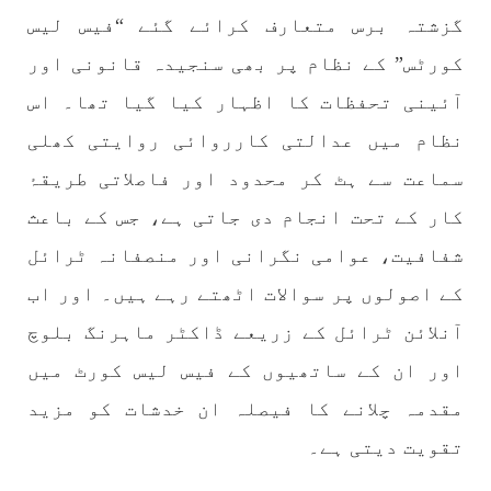
بلوچستان
مضامین
گزشتہ برس متعارف کرائے گئے “فیس لیس
کورٹس” کے نظام پر بھی سنجیدہ قانونی اور
آئینی تحفظات کا اظہار کیا گیا تھا۔ اس
1712 VIEWS
جون 3, 2023
نظام میں عدالتی کارروائی روایتی کھلی
کہانی یہیں ختم ہوتی ہے۔ حانی بلوچ
تحریر: حانی بلوچ بلوچستان جہاں جبر مسلسل نے
سماعت سے ہٹ کر محدود اور فاصلاتی طریقۂ
ایک طرف تو بلوچ قوم کے ان سوئے ہوئے یا مطالعہ
پاکستان کے پیروکاروں کو جگایا وہیں آزادی
کار کے تحت انجام دی جاتی ہے، جس کے باعث
پسند اور باشعور بلوچ کی مضبوط مزاحمت نے
ریاست
شفافیت، عوامی نگرانی اور منصفانہ ٹرائل
SHARE
کے اصولوں پر سوالات اٹھتے رہے ہیں۔ اور اب
آنلائن ٹرائل کے زریعے ڈاکٹر ماہرنگ بلوچ
خبریں
اور ان کے ساتھیوں کے فیس لیس کورٹ میں
مقدمہ چلانے کا فیصلہ ان خدشات کو مزید
تقویت دیتی ہے۔
1595 VIEWS
جون 3, 2023