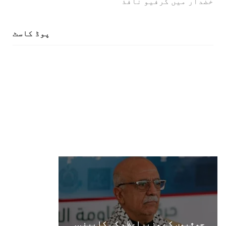
خضدار میں کرفیو نافذ
پوڈ کاسٹ
حوثیوں کے وزیراعظم کی کابینہ ارکان سمیت اسرائیلی حملے میں ہلاک۔