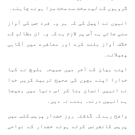
گروہوں کے لیے سخت سے سخت سزا ہونے چاہئے۔
انہوں نے اپیل کی کہ ہر وہ فرد جس کی آواز
مضامین
سنی جاتی ہے اُس پر لازم ہے کہ وہ ان مظالم کے
خلاف آواز بلند کرے اور معاشرے میں آگاہی
پھیلائے۔
1984 VIEWS
جون 2, 2023
نوجوانوں کی سیاسی شراکت داری کی اہمیت اور
اپنے بیان کے آخر میں صبیحہ بلوچ نے کہا
بلوچ نوجوانوں کے عدم شرکت کی وجوہات ۔ سلیم
خدارا اپنے بچوں کی صحیح تربیت کریں خدا
جالب بلوچ
تحریر،سلیم جالب بلوچ سابق ممبر سینٹرل کمیٹی
نے انہیں انسان بنا کر اس دنیا میں بھیجا
بی ایس او۔ کسی بھی کام کو کرنے اسے صحیح طریقے
سے پائے تکیمل تک پہنچانے کے لئے توانائی،و
ہے انہیں درندہ بننے نہ دیں۔
تجربہ کے ملاپ سے انکار ناممکن یے ۔تجربہ تربیت
SHARE
واضح رہے کہ گذشتہ روز خضدار پریس کلب میں
پریس کانفرنس کرتے ہوئے خضدار کے نواحی