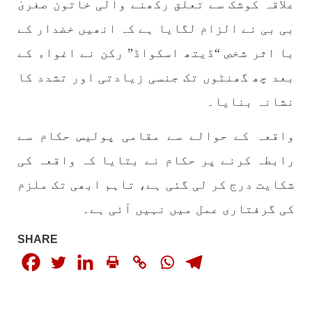
بلوچستان
مضامین
علاقہ کوشک سے تعلق رکھنے والی خاتون صغریٰ
بی بی نے الزام لگایا ہے کہ انھیں خضدار کے
با اثر شخص “ڈیتھ اسکواڈ” رکن نے اغواء کے
1792 VIEWS
جون 2, 2023
بعد چھ گھنٹوں تک جنسی زیادتی اور تشدد کا
شہید نجمہ بلوچ کو انصاف دلانے کے لئے عالمی
نشانہ بنایا۔
ادارے کردار ادا کریں پاکستانی ریاست قاتل ہے
۔ واجہ صدیق آزاد بلوچ
واقعہ کے حوالے سے مقامی پولیس حکام سے
پاکستان کی پنجابی ریاست کی فوجی سرپرستی میں
بلوچستان میں مظالم کے تازہ ترین دردناک
رابطہ کرنے پر حکام نے بتایا کہ واقعہ کی
واقعے سے دنیا ضرور چونک گئی ہوگی۔ ضلع آواران
کے علاقے گشکور میں ایک رضاکار خاتون ٹیچر نجمہ
شکایت درج کر لی گئی ہے، تاہم ابھی تک ملزم
بلوچ نے
SHARE
کی گرفتاری عمل میں نہیں آئی ہے۔
SHARE
بلوچستان
مضامین