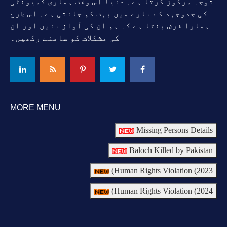
توجہ مرکوز کرتا ہے۔ دنیا اس وقت ہماری کمیونٹی
کی جدوجہد کے بارے میں بہت کم جانتی ہے۔ اس طرح
ہمارا فرض بنتا ہے کہ ہم ان کی آواز بنیں اور ان
کی مشکلات کو سامنے رکھیں۔
MORE MENU
Missing Persons Details
Baloch Killed by Pakistan
Human Rights Violation (2023)
Human Rights Violation (2024)