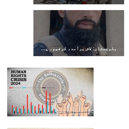
بلوچستان: لاش برآمد، کرفیو، پولیس اہلکار ہلاک