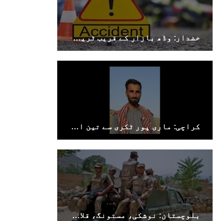
خضدار: وڈھ بازار کے قریب ٹریفک حادثے میں 4 افراد جاں بحق، 3 زخمی
کراچی: ماری پور ٹکری سے تین افراد جبری لاپتہ
بلوچستان: نوشکی، مستونگ، قلات، سوراب اور خضدار میں کرفیو نافذ