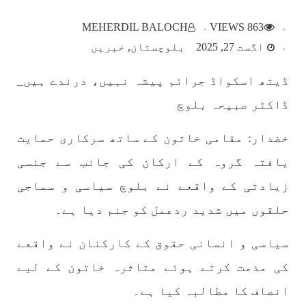
بلوچستان
MEHERDIL BALOCH
863 VIEWS
اگست 27, 2025
بلوچستان
خبریں
ڈیتھ اسکواڈ جرائم پیشہ نہیں، درندے ہیں_
1786 VIEWS
مئی 22, 2023
ڈاکٹر صبیحہ بلوچ
جبری لاپتہ افراد کی آواز- دی بلوچ سرکل
دی بلوچ سرکل جبری لاپتہ افراد کے معاملہ کو ایک
خضدار: مقامی خاتون کے ساتھ سرکاری حمایت
قومی ایشو سمجھتی ہے اور ہماری کوشیش ہے کہ
جبری لاپتہ افرد کے خاندانوں کی آواز دنیا کے ان
یافتہ گروہ کے ارکان کی جانب سے جنسی
تمام اداروں تک پہنچایں جو فیصلہ
SHARE
زیادتی کے واقعے نے بلوچ سیاسی و سماجی
حلقوں میں شدید ردعمل کو جنم دیا ہے۔
مضامین
سیاسی و انسانی حقوق کے کارکنان نے واقعے
کی مذمت کرتے ہوئے متاثرہ خاتون کے لیے
انصاف کا مطالبہ کیا ہے۔