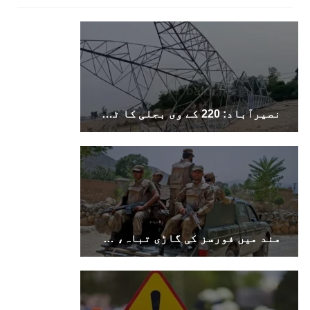
نصیرآباد: 220 کے وی بجلی کا ٹاور دھماکے سے تباہ، مختلف علاقوں کی بجلی معطل
مند میں فورسز کی گاڑی تباہ، سوراب میں کوئٹہ–کراچی شاہراہ کا پل دھماکے سے تباہ