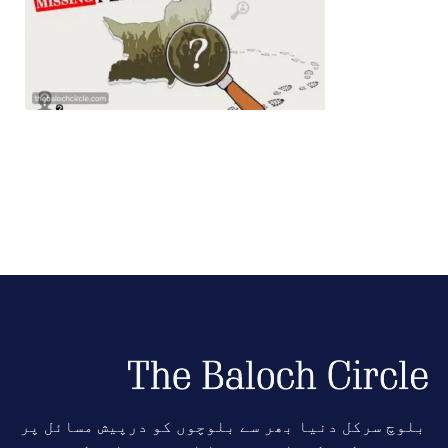
بلوچ سرکل دنیا بھر سے بلوچوں کو درپیش مسائل پر