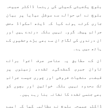
1775 VIEWS
مئی 30, 2023
بلوچ یکجہتی کمیٹی کی رہنما ڈاکٹر صبیحہ
جنگ کی جدلیات – مہر جان
جنگ کی جدلیات تحریر:-مہر جان یہاں بے اعتمادی
بلوچ نے اس حوالے سے سوشل میڈیا پر بیان
کو خدا حافظ کہا جاۓ اور بزدلی کو دفن کیا جاۓ ،
گوہٹے مجادلہ (ٹکراؤ) وحدت پیدا کرتا ہے۔ جنگ
جاری کرتے ہوئے کہا کہ ڈیتھ اسکواڈ محض
عام اسی لیے ہے کہ “تشکیل
SHARE
جرائم پیشہ گروہ نہیں بلکہ درندے ہیں اور
ان درندوں کی لگام ان سے بھی بڑے وحشیوں کے
ہاتھ میں ہے۔
مضامین
ان کے مطابق یہ عناصر صرف اغوا برائے
تاوان جبری گمشدگی، تشدد، زمینوں پر
قبضے، منشیات فروشی اور چوری جیسے جرائم
1871 VIEWS
مئی 31, 2023
اور کہانی ختم ہوتی ہے – گہور مینگل
تک محدود نہیں بلکہ خواتین اور بچوں کو
اور کہانی ختم ہوتی ہے! تحریر : گہور مینگل
نفسیاتی جنگ ایک آزمودہ اور کارآمد ہتھیار
بھی جنسی تشدد کا نشانہ بنا رہے ہیں۔
ہے۔ دنیا کے اکثر طاقت ور ممالک اپنے دشمنوں کی
شکست و ریخت کے لیے یہی حکمتِ عملی اپنائے
ڈاکٹر صبیحہ بلوچ نے مطالبہ کیا کہ ایسے
SHARE