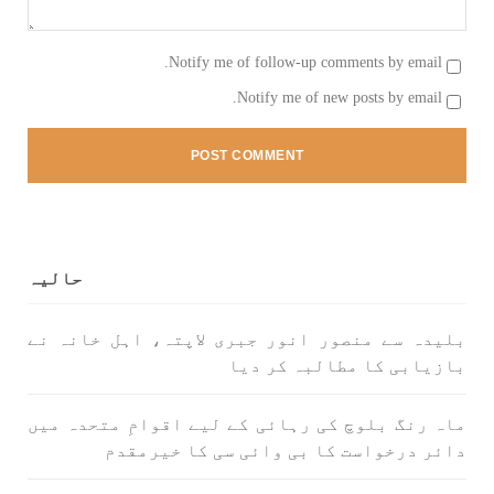
بلوچستان
مضامین
Notify me of follow-up comments by email.
Notify me of new posts by email.
1789 VIEWS
جون 2, 2023
شہید نجمہ بلوچ کو انصاف دلانے کے لئے عالمی
ادارے کردار ادا کریں پاکستانی ریاست قاتل ہے
۔ واجہ صدیق آزاد بلوچ
پاکستان کی پنجابی ریاست کی فوجی سرپرستی میں
بلوچستان میں مظالم کے تازہ ترین دردناک
واقعے سے دنیا ضرور چونک گئی ہوگی۔ ضلع آواران
حالیہ
کے علاقے گشکور میں ایک رضاکار خاتون ٹیچر نجمہ
بلوچ نے
SHARE
بلیدہ سے منصور انور جبری لاپتہ، اہل خانہ نے
بازیابی کا مطالبہ کر دیا
ماہ رنگ بلوچ کی رہائی کے لیے اقوامِ متحدہ میں
بلوچستان
مضامین
دائر درخواست کا بی وائی سی کا خیرمقدم