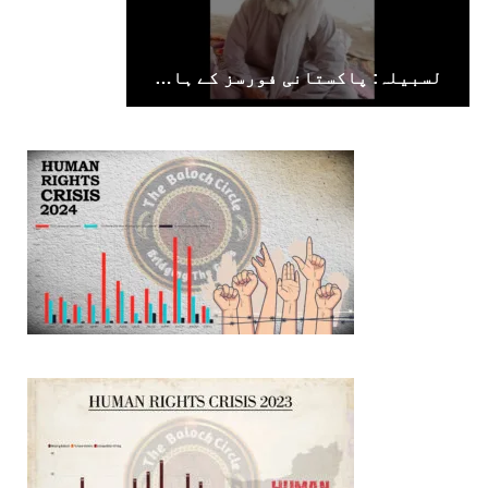
لسبیلہ: پاکستانی فورسز کے ہاتھوں جبری لاپتا کیے گئے بزرگ شخص کی لاش برآمد