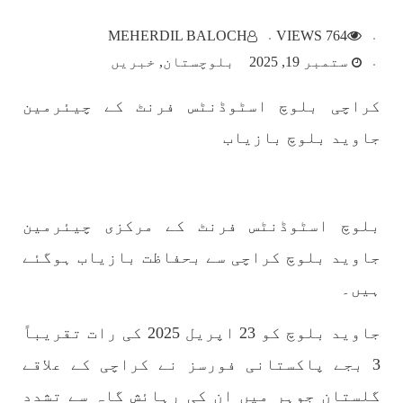
بلوچستان
MEHERDIL BALOCH
764 VIEWS
ستمبر 19, 2025
بلوچستان
خبریں
کراچی بلوچ اسٹوڈنٹس فرنٹ کے چیئرمین
1782 VIEWS
مئی 22, 2023
جاوید بلوچ بازیاب
جبری لاپتہ افراد کی آواز- دی بلوچ سرکل
دی بلوچ سرکل جبری لاپتہ افراد کے معاملہ کو ایک
قومی ایشو سمجھتی ہے اور ہماری کوشیش ہے کہ
جبری لاپتہ افرد کے خاندانوں کی آواز دنیا کے ان
تمام اداروں تک پہنچایں جو فیصلہ
بلوچ اسٹوڈنٹس فرنٹ کے مرکزی چیئرمین
SHARE
جاوید بلوچ کراچی سے بحفاظت بازیاب ہوگئے
ہیں۔
مضامین
جاوید بلوچ کو 23 اپریل 2025 کی رات تقریباً
3 بجے پاکستانی فورسز نے کراچی کے علاقے
گلستانِ جوہر میں ان کی رہائش گاہ سے تشدد