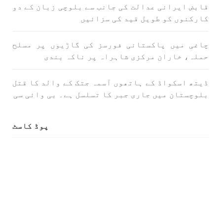
قابض ایرانی عدالت کی جانب سے بلوچی زبان کے دو
کارکنوں کو طویل قید کی سزائیں
1706 VIEWS
جون 3, 2023
کہانی یہیں ختم ہوتی ہے۔ حانی بلوچ
چاغی میں پاکستانی فورسز کی گاڑیوں پر مسلح
تحریر: حانی بلوچ بلوچستان جہاں جبر مسلسل نے
ایک طرف تو بلوچ قوم کے ان سوئے ہوئے یا مطالعہ
حملہ، خاران مرکزی شاہراہ پر ناکہ بندی
پاکستان کے پیروکاروں کو جگایا وہیں آزادی
پسند اور باشعور بلوچ کی مضبوط مزاحمت نے
ریاست
ڈیتھ اسکواڈ کے ہاتھوں آسمہ جتک کے والد کا قتل
SHARE
بلوچستان میں جاری جبر کا تسلسل ہے۔ بی وائی سی
پوڈ کاسٹ
خبریں
1592 VIEWS
جون 3, 2023
تیسرا کونسل سیشن 17،16 اور 18 جون کو کوئٹہ میں
منعقد کیا جائے گا،بلوچ اسٹوڈنٹس ایکشن کمیٹی
بلوچ اسٹوڈنٹس ایکشن کمیٹی کے مرکزی ترجمان