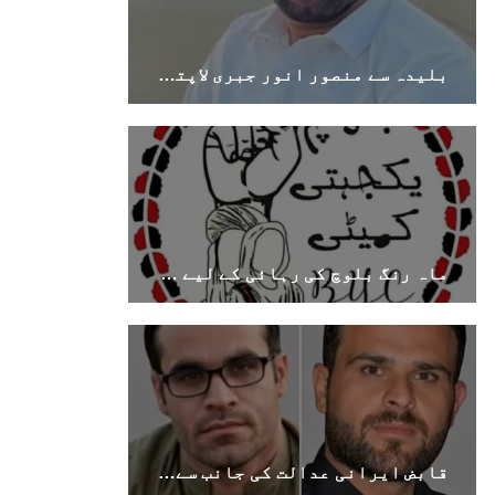
بلیدہ سے منصور انور جبری لاپتہ، اہل خانہ نے بازیابی کا مطالبہ کر دیا
بلوچستان
1687 VIEWS
جون 7, 2023
تنظیم کے سینئر کارکن سخی بخش بلوچ کو ماورائے
عدالت گرفتار کرکے لاپتہ کرنا غیر انسانی اور
ماہ رنگ بلوچ کی رہائی کے لیے اقوامِ متحدہ میں دائر درخواست کا بی وائی سی کا خیرمقدم
غیر قانونی عمل ہے۔
بلوچ اسٹوڈنٹس فرنٹ بلوچ اسٹوڈنٹس فرنٹ کے
مرکزی ترجمان نے اپنے جاری کردہ بیان میں کہا
کہ سخی بخش (سخی ساوڑ ) بلوچ کو گزشتہ روز 6 بجے
کے قریب گھر سے کیچ بازار جاتے
SHARE
قابض ایرانی عدالت کی جانب سے بلوچی زبان کے دو کارکنوں کو طویل قید کی سزائیں
بلوچستان