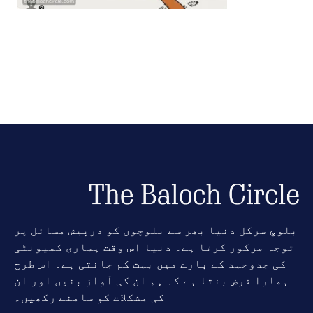
بلوچ سرکل دنیا بھر سے بلوچوں کو درپیش مسائل پر
توجہ مرکوز کرتا ہے۔ دنیا اس وقت ہماری کمیونٹی
کی جدوجہد کے بارے میں بہت کم جانتی ہے۔ اس طرح
ہمارا فرض بنتا ہے کہ ہم ان کی آواز بنیں اور ان
کی مشکلات کو سامنے رکھیں۔