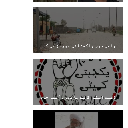
1694 VIEWS
جون 9, 2023
بلوچستان میں نوجوانوں کی ماورائے آئین
گمشدگیاں تسلسل کے ساتھ جاری ہیں۔ مرکزی
چاغی میں پاکستانی فورسز کی گاڑیوں پر مسلح حملہ، خاران مرکزی شاہراہ پر ناکہ بندی
ترجمان بی ایس او
بلوچ اسٹوڈنٹس آرگنائزیشن کے مرکزی ترجمان نے
بلوچ شاعر سخی ساوڑ کی جبری گمشدگی پر تشویش کا
اظہار کرتے ہوئے کہا ہے کہ بلوچستان میں
نوجوانوں کی ماورائے آئین گمشدگیاں تسلسل کے
ساتھ جاری ہیں۔
SHARE
ڈیتھ اسکواڈ کے ہاتھوں آسمہ جتک کے والد کا قتل بلوچستان میں جاری جبر کا تسلسل ہے۔ بی وائی سی