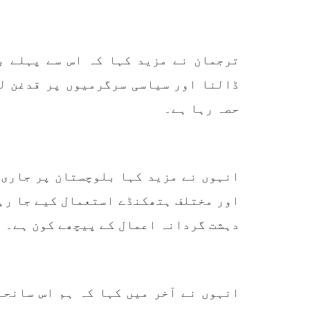
کمیٹی
بلوچ اسٹوڈنٹس ایکشن کمیٹی
کوئٹہ
کے مرکزی ترجمان نے اپنے جاری
نئی 
کردہ بیان میں کہا ہے کہ
آرگن
تنظیم کا تیسرا مرکزی کونسل
آرگن
ترجمان نے مزید کہا کہ اس سے پہلے ب
سیشن بیاد شہید صبا دشتیاری
منتخب
بنام صورت خان مری اور میر
زکیہ 
ڈالنا اور سیاسی سرگرمیوں پر قدغن ل
محمد علی تالپور
، فرز
SHARE
حصہ رہا ہے۔
انہوں نے مزید کہا بلوچستان پر جاری 
اور مختلف ہتھکنڈے استعمال کیے جا رہے
دہشت گردانہ اعمال کے پیچھے کون ہے۔
انہوں نے آخر میں کہا کہ ہم اس سانحہ