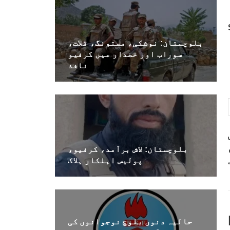
بلوچستان: نوشکی، مستونگ، قلات،
سوراب اور خضدار میں کرفیو
نافذ
بلوچستان: لاش برآمد، کرفیو،
پولیس اہلکار ہلاک
حالیہ دنوں بلوچ نوجوانوں کی