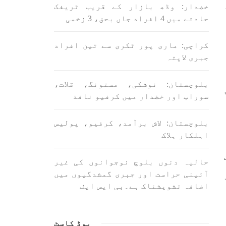
اسی لیے ہے کہ “تشکیل
خضدار: وڈھ بازار کے قریب ٹریفک
ے ان
SHARE
ں جو
حادثے میں 4 افراد جاں بحق، 3 زخمی
SHA
کراچی: ماری پور ٹکری سے تین افراد
جبری لاپتہ
بلوچستان: نوشکی، مستونگ، قلات،
سوراب اور خضدار میں کرفیو نافذ
ن
بلوچستان
مضامین
بلوچستان: لاش برآمد، کرفیو، پولیس
اہلکار ہلاک
حالیہ دنوں بلوچ نوجوانوں کی غیر
1708 VIEWS
جون 3, 2023
آئینی حراست اور جبری گمشدگیوں میں
لانے
کہانی یہیں ختم ہوتی ہے۔ حانی
اضافہ تشویشناک ہے۔بی ایس ایف
 ادا
بلوچ
ل ہے
تحریر: حانی بلوچ بلوچستان
جہاں جبر مسلسل نے ایک طرف تو
بلوچ
بلوچ قوم کے ان سوئے ہوئے یا
پوڈ کاسٹ
مطالعہ پاکستان کے