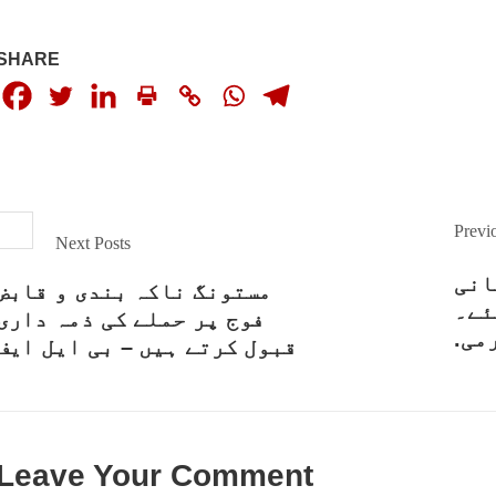
SHARE
Previ
Next Posts
انی
مستونگ ناکہ بندی و قابض
 کئے۔
فوج پر حملے کی ذمہ داری
می.
قبول کرتے ہیں – بی ایل ایف
Leave Your Comment