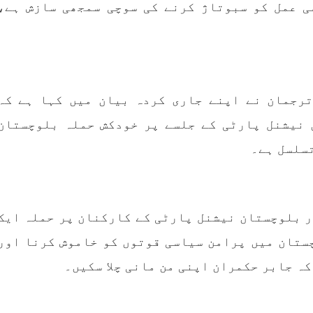
ی عمل کو سبوتاژ کرنے کی سوچی سمجھی سازش ہے،
 ہے۔ تفصیلات کے مطابق
خاندانوں کی آواز دنیا ک
انی فورسز نے بلیدہ کے
تمام اداروں تک پہنچای
 میناز ڈن سر میں چھاپہ
فیصلہ
RE
SHARE
ترجمان نے اپنے جاری کردہ بیان میں کہا ہے کہ
 نیشنل پارٹی کے جلسے پر خودکش حملہ بلوچستان
تسلسل ہے۔
مضامین
بلوچستان
مضامی
ر بلوچستان نیشنل پارٹی کے کارکنان پر حملہ ایک
1981 VI
جون 2, 2023
1790 VIEWS
جون 2, 2023
ستان میں پرامن سیاسی قوتوں کو خاموش کرنا اور
وجوانوں کی سیاسی شراکت
شہید نجمہ بلوچ کو انصاف د
داری کی اہمیت اور بلوچ
کے لئے عالمی ادارے کردار
کہ جابر حکمران اپنی من مانی چلا سکیں۔
نوجوانوں کے عدم شرکت کی
کریں پاکستانی ریاست قات
وجوہات ۔ سلیم جالب بلوچ
۔ واجہ صدیق آزاد 