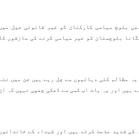
بلوچ وومن فورم
انسانی اور غیر قانونی
 شال: بلوچ وومن فورم کے
کابینہ، بلا مقابلہ
بلوچ اسٹوڈنٹس فرنٹ ب
ائزر بانک شلی ، ڈپٹی
اسٹوڈنٹس فرنٹ کے مر
ائزر بانک حنیفہ بلوچ
ھی بلوچ سیاسی کارکنان کو غیر قانونی جیل میں
ترجمان نے اپنے جاری ک
 ہوئی۔ مرکزی ممبر بانک
بیان میں کہا کہ سخی بخش 
، شہناز بلوچ، ہانی بلوچ
گانا بلوچستان کو غیر سیاسی کرنے کی سازشوں کا
انہ بلوچ، رقیہ بلوچ
بجے کے قریب گھر سے کیچ ب
SHARE
جاتے
RE
یہ مظالم کئی دہائیوں سے چل رہے ہیں جن میں نئے
 ہیں اور یہ بات اب کسی سے ڈھکی چھپی نہیں کہ ان
 کی شدید مذمت کرتے ہیں اور شہداء کے خاندانوں