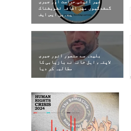
غیر آئینی حراست اور جبری
گمشدگیوں میں اضافہ تشویشناک
ہے۔بی ایس ایف
بلیدہ سے منصور انور جبری
لاپتہ، اہل خانہ نے بازیابی کا
مطالبہ کر دیا