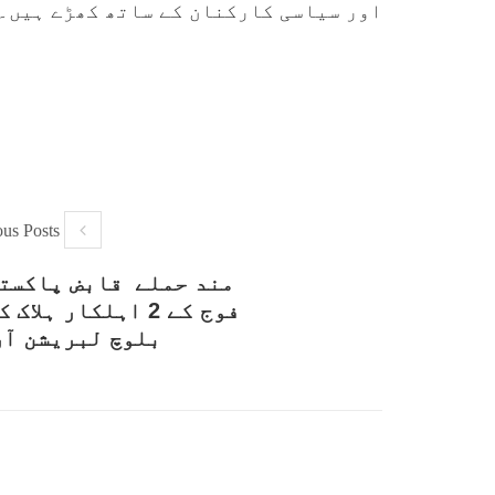
اور سیاسی کارکنان کے ساتھ کھڑے ہیں۔
ous Posts
مند حملے قابض پاکست
فوج کے 2 اہلکار ہلاک
بلوچ لبریشن آر