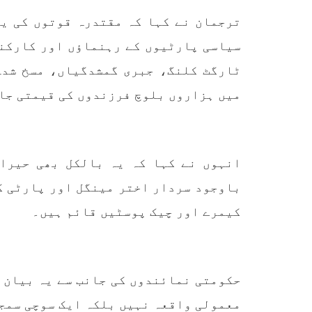
تحریر
ممالک اپنے دشمنوں کی شکست و
ممبر 
ترجمان نے کہا کہ مقتدرہ قوتوں کی یہ
ریخت کے لیے یہی حکمتِ عملی
کسی ب
اپنائے
طریق
سیاسی پارٹیوں کے رہنماؤں اور کارکنا
پہنچ
SHARE
تجربہ
ٹارگٹ کلنگ، جبری گمشدگیاں، مسخ شدہ
یے ۔ت
میں ہزاروں بلوچ فرزندوں کی قیمتی جا
انہوں نے کہا کہ یہ بالکل بھی حیرا
خبریں
باوجود سردار اختر مینگل اور پارٹی ک
کیمرے اور چیک پوسٹیں قائم ہیں۔
1593 VIEWS
جون 3, 2023
EWS
تیسرا کونسل سیشن 17،16 اور
حکومتی نمائندوں کی جانب سے یہ بیان د
18 جون کو کوئٹہ میں منعقد کیا
مع
جائے گا،بلوچ اسٹوڈنٹس ایکشن
گم
معمولی واقعہ نہیں بلکہ ایک سوچی سمج