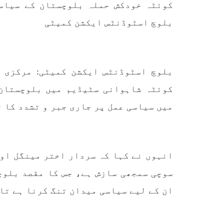
کوئٹہ خودکش حملہ بلوچستان کے سیاس
آفیشل سیکریٹ ایکٹ کے عام
کردیا
شہریوں پر استعمال کی سخت
پاکست
مخالفت کرتے ہوئے کہا ہے کہ
بلوچ اسٹوڈنٹس ایکشن کمیٹی
علاقے
پہلے بھی جن شہریوں پر اِن
ایکٹ کے تحت
SHARE
بلوچ اسٹوڈنٹس ایکشن کمیٹی: مرکزی 
کوئٹہ شاہوانی سٹیڈیم میں بلوچستان
میں سیاسی عمل پر جاری جبر و تشدد کا 
مضامین
انہوں نے کہا کہ سردار اختر مینگل او
1869 VIEWS
مئی 31, 2023
EWS
سوچی سمجھی سازش ہے، جس کا مقصد بلوچ
اور کہانی ختم ہوتی ہے – گہور
ن
مینگل
ان کے لیے سیاسی میدان تنگ کرنا ہے تا
اور کہانی ختم ہوتی ہے! تحریر
: گہور مینگل نفسیاتی جنگ ایک
آزمودہ اور کارآمد ہتھیار
ہے۔ دنیا کے اکثر طاقت ور