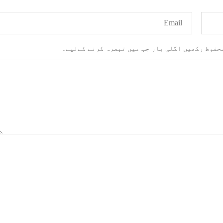
محفوظ رکھیں اگلی بار جب میں تبصرہ کرنے کےلیے۔