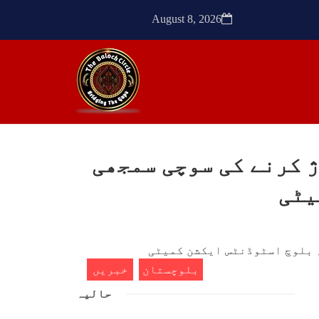
ٹیچر
ترجمان نے کہا گزشتہ دنوں
کشی
بلوچستان کے علاقے آواران میں
August 8, 2026
 کے
نجمہ بلوچ ولد دل سرد
ک کی
SHARE
SHA
 کرنے کی سوچی سمجھی
ن
مضامین
یٹی
1773 VIEWS
مئی 30, 2023
- دی
جنگ کی جدلیات – مہر جان
سرکل
جنگ کی جدلیات تحریر:-مہر جان
بلوچستان
خبریں
یہاں بے اعتمادی کو خدا حافظ
فراد
کہا جاۓ اور بزدلی کو دفن کیا
حالیہ
ایشو
جاۓ ، گوہٹے مجادلہ (ٹکراؤ)
ش ہے
وحدت پیدا کرتا ہے۔ جنگ عام
 کے