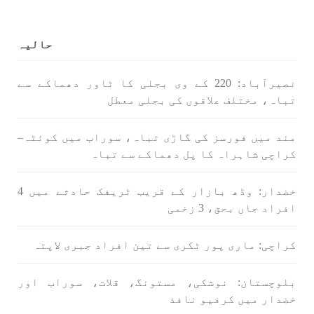
حالیہ
1710 VIEWS
جون 3, 2023
کہانی یہیں ختم ہوتی ہے۔ حانی بلوچ
نصیرآباد: 220 کے وی بجلی کا ٹاور دھماکے سے
تحریر: حانی بلوچ بلوچستان جہاں جبر مسلسل نے
ایک طرف تو بلوچ قوم کے ان سوئے ہوئے یا مطالعہ
تباہ، مختلف علاقوں کی بجلی معطل
پاکستان کے پیروکاروں کو جگایا وہیں آزادی
پسند اور باشعور بلوچ کی مضبوط مزاحمت نے
ریاست
مند میں فورسز کی گاڑی تباہ، سوراب میں کوئٹہ–
SHARE
کراچی شاہراہ کا پل دھماکے سے تباہ
خضدار: وڈھ بازار کے قریب ٹریفک حادثے میں 4
افراد جاں بحق، 3 زخمی
خبریں
کراچی: ماری پور ٹکری سے تین افراد جبری لاپتہ
بلوچستان: نوشکی، مستونگ، قلات، سوراب اور
1594 VIEWS
جون 3, 2023
خضدار میں کرفیو نافذ
تیسرا کونسل سیشن 17،16 اور 18 جون کو کوئٹہ میں