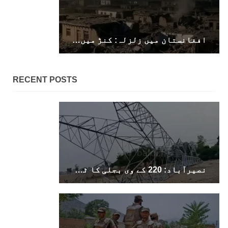
بلوچستان
افغانستان میں زلزلہ: کنڑ میں 250 اموات، 500 زخمی
1696 VIEWS
جون 9, 2023
RECENT POSTS
بلوچستان میں نوجوانوں کی ماورائے آئین
گمشدگیاں تسلسل کے ساتھ جاری ہیں۔ مرکزی
ترجمان بی ایس او
بلوچ اسٹوڈنٹس آرگنائزیشن کے مرکزی ترجمان نے
بلوچ شاعر سخی ساوڑ کی جبری گمشدگی پر تشویش کا
اظہار کرتے ہوئے کہا ہے کہ بلوچستان میں
نوجوانوں کی ماورائے آئین گمشدگیاں تسلسل کے
ساتھ جاری ہیں۔
SHARE
نصیرآباد: 220 کے وی بجلی کا ٹاور دھماکے سے تباہ، مختلف علاقوں کی بجلی معطل