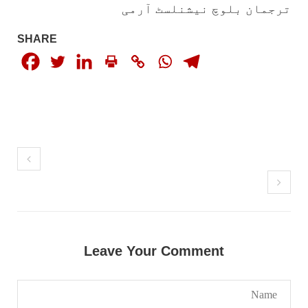
شکست و ریخت کے لیے یہی حکمتِ عملی اپنائے
ترجمان بلوچ نیشنلسٹ آرمی
SHARE
SHARE
مضامین
1982 VIEWS
جون 2, 2023
نوجوانوں کی سیاسی شراکت داری کی اہمیت اور
بلوچ نوجوانوں کے عدم شرکت کی وجوہات ۔ سلیم
جالب بلوچ
تحریر،سلیم جالب بلوچ سابق ممبر سینٹرل کمیٹی
بی ایس او۔ کسی بھی کام کو کرنے اسے صحیح طریقے
سے پائے تکیمل تک پہنچانے کے لئے توانائی،و
Leave Your Comment
تجربہ کے ملاپ سے انکار ناممکن یے ۔تجربہ تربیت
SHARE