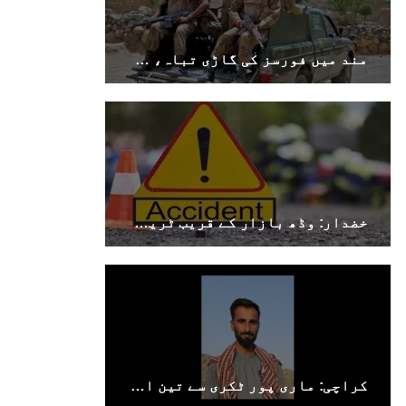
مند میں فورسز کی گاڑی تباہ، سوراب میں کوئٹہ–کراچی شاہراہ کا پل دھماکے سے تباہ
خضدار: وڈھ بازار کے قریب ٹریفک حادثے میں 4 افراد جاں بحق، 3 زخمی
کراچی: ماری پور ٹکری سے تین افراد جبری لاپتہ