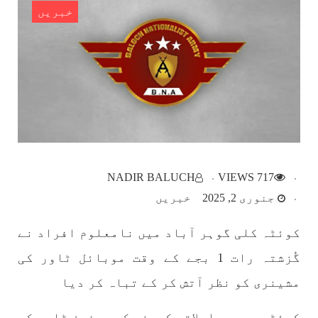
خبریں
بلوچستان
1784 VIEWS
مئی 22, 2023
جبری لاپتہ افراد کی آواز- دی بلوچ سرکل
دی بلوچ سرکل جبری لاپتہ افراد کے معاملہ کو ایک
قومی ایشو سمجھتی ہے اور ہماری کوشیش ہے کہ
NADIR BALUCH
717 VIEWS
جبری لاپتہ افرد کے خاندانوں کی آواز دنیا کے ان
تمام اداروں تک پہنچایں جو فیصلہ
جنوری 2, 2025
خبریں
SHARE
کوئٹہ کلی گوہر آباد میں نامعلوم افراد نے
گُزشتہ رات 1 بجے کے وقت موبائل ٹاور کی
مضامین
مشینری کو نظر آتش کر کے تباہ کر دیا
کوئٹہ میں مواصلاتی کمپنی کے یوفون ٹاور کو