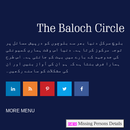
بلوچ سرکل دنیا بھر سے بلوچوں کو درپیش مسائل پر
توجہ مرکوز کرتا ہے۔ دنیا اس وقت ہماری کمیونٹی
کی جدوجہد کے بارے میں بہت کم جانتی ہے۔ اس طرح
ہمارا فرض بنتا ہے کہ ہم ان کی آواز بنیں اور ان
کی مشکلات کو سامنے رکھیں۔
MORE MENU
Missing Persons Details