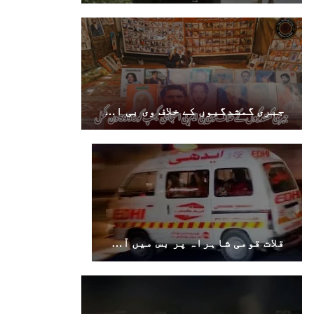
SHARE
بلوچستان
جبری گمشدگیوں کے خلاف وی بی ایم پی احتجاجی کیمپ کو 5998 دن مکمل
1689 VIEWS
جون 7, 2023
تنظیم کے سینئر کارکن سخی بخش بلوچ کو ماورائے
عدالت گرفتار کرکے لاپتہ کرنا غیر انسانی اور
غیر قانونی عمل ہے۔
بلوچ اسٹوڈنٹس فرنٹ بلوچ اسٹوڈنٹس فرنٹ کے
مرکزی ترجمان نے اپنے جاری کردہ بیان میں کہا
قلات قومی شاہراہ پر بس میں آتشزدگی، ایک شخص جاں بحق
کہ سخی بخش (سخی ساوڑ ) بلوچ کو گزشتہ روز 6 بجے
کے قریب گھر سے کیچ بازار جاتے
SHARE