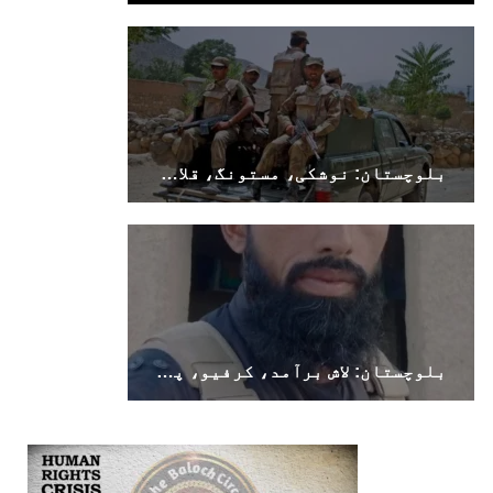
بلوچستان: نوشکی، مستونگ، قلات، سوراب اور خضدار میں کرفیو نافذ
بلوچستان: لاش برآمد، کرفیو، پولیس اہلکار ہلاک