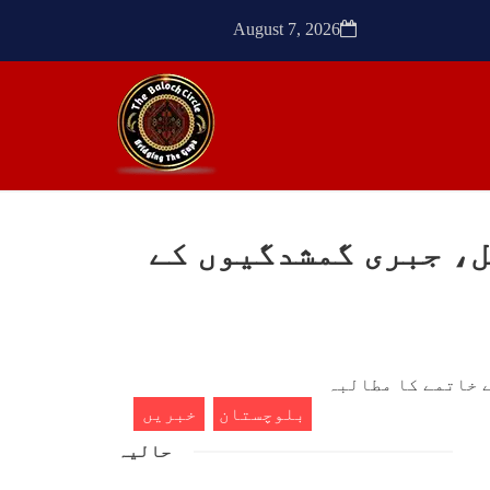
ٹیچر
ترجمان نے کہا گزشتہ دنوں
کشی
بلوچستان کے علاقے آواران میں
August 7, 2026
 کے
نجمہ بلوچ ولد دل سرد
ک کی
SHARE
SHA
598ویں روز میں داخل، جبری گمشدگیوں کے
ن
مضامین
1773 VIEWS
مئی 30, 2023
- دی
جنگ کی جدلیات – مہر جان
سرکل
جنگ کی جدلیات تحریر:-مہر جان
بلوچستان
خبریں
یہاں بے اعتمادی کو خدا حافظ
فراد
کہا جاۓ اور بزدلی کو دفن کیا
حالیہ
ایشو
جاۓ ، گوہٹے مجادلہ (ٹکراؤ)
ش ہے
وحدت پیدا کرتا ہے۔ جنگ عام
 کے