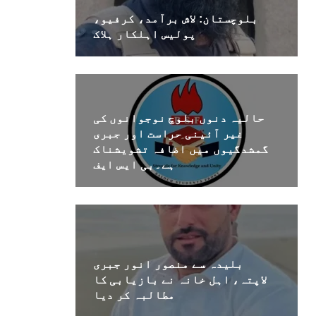
بلوچستان: لاش برآمد، کرفیو،
پولیس اہلکار ہلاک
حالیہ دنوں بلوچ نوجوانوں کی
غیر آئینی حراست اور جبری
گمشدگیوں میں اضافہ تشویشناک
ہے۔بی ایس ایف
بلیدہ سے منصور انور جبری
لاپتہ، اہل خانہ نے بازیابی کا
مطالبہ کر دیا