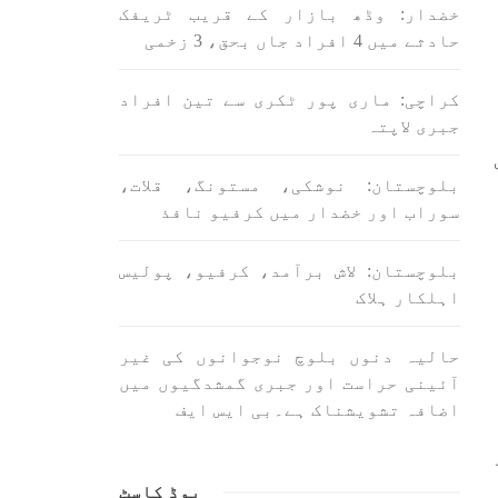
اسی لیے ہے کہ “تشکیل
خضدار: وڈھ بازار کے قریب ٹریفک
ے ان
SHARE
ں جو
حادثے میں 4 افراد جاں بحق، 3 زخمی
SHA
کراچی: ماری پور ٹکری سے تین افراد
جبری لاپتہ
بلوچستان: نوشکی، مستونگ، قلات،
سوراب اور خضدار میں کرفیو نافذ
ن
بلوچستان
مضامین
بلوچستان: لاش برآمد، کرفیو، پولیس
اہلکار ہلاک
حالیہ دنوں بلوچ نوجوانوں کی غیر
1707 VIEWS
جون 3, 2023
آئینی حراست اور جبری گمشدگیوں میں
لانے
کہانی یہیں ختم ہوتی ہے۔ حانی
اضافہ تشویشناک ہے۔بی ایس ایف
 ادا
بلوچ
ل ہے
تحریر: حانی بلوچ بلوچستان
جہاں جبر مسلسل نے ایک طرف تو
بلوچ
بلوچ قوم کے ان سوئے ہوئے یا
پوڈ کاسٹ
مطالعہ پاکستان کے