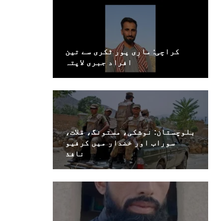
کراچی: ماری پور ٹکری سے تین
افراد جبری لاپتہ
بلوچستان: نوشکی، مستونگ، قلات،
سوراب اور خضدار میں کرفیو
نافذ