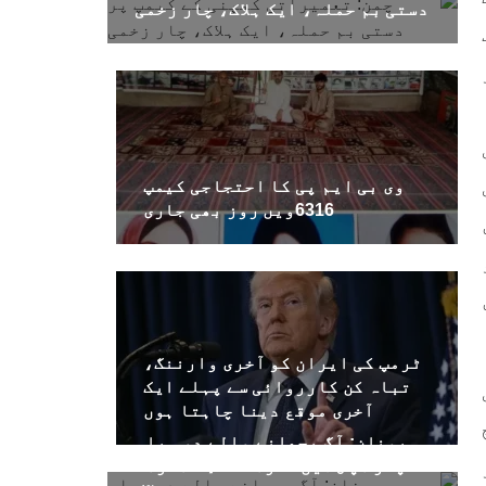
دستی بم حملہ، ایک ہلاک، چار زخمی
وی بی ایم پی کا احتجاجی کیمپ
6316ویں روز بھی جاری
ٹرمپ کی ایران کو آخری وارننگ،
تباہ کن کارروائی سے پہلے ایک
آخری موقع دینا چاہتا ہوں
یونان: آگ بجھانے والے دو ہیلی
کاپٹر آپس میں ٹکرا گئے، 2 افراد