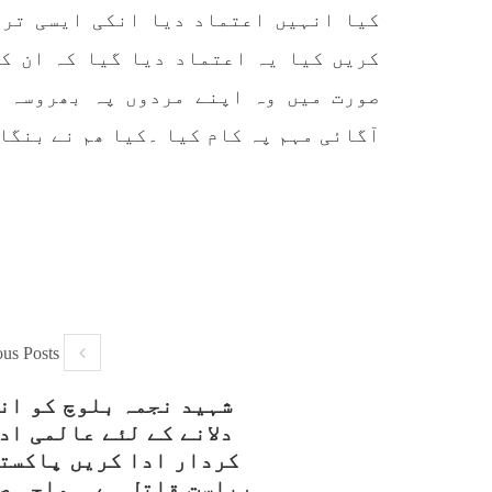
کیا انہیں اعتماد دیا انکی ایسی ترب
کریں کیا یہ اعتماد دیا گیا کہ ان ک
صورت میں وہ اپنے مردوں پہ بھروسہ 
آگائی مہم پہ کام کیا ۔کیا ھم نے بنگا
ous Posts
شہید نجمہ بلوچ کو ان
دلانے کے لئے عالمی اد
کردار ادا کریں پاکست
ریاست قاتل ہے ۔ واجہ ص