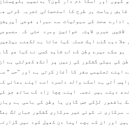
و کیوں اور اسکا ذم دار کون؟ بدنصیب بلوچستان
سینٹرل کمیٹی بی ایس او۔
فوجی سرپرستی میں بلوچ
ھی کام کو کرنے اسے صحیح
میں مظالم کے تازہ ت
 قابض ریاست ہر طرح کا استحصالی تجربہ کرتی ھے
ے سے پائے تکیمل تک
دردناک واقعے سے دنیا 
انے کے لئے توانائی،و
چونک گئی ہوگی۔ ضلع آوارا
 ادارے صحت کی سہولیات سے مبرا، فوجی أپریشن
 کے ملاپ سے انکار ناممکن
علاقے گشکور میں ایک رض
جربہ تربیت
خاتون ٹیچر نجمہ بلوچ نے
لاشیں جبری لاپتہ خواتین ومرد حتی کہ مجموعی
RE
SHARE
جلا دیے گئے ایک جملہ کہا جاتا ہے لکھنے بیٹھیں
 ہو سکے میرے وطن کے لے شاید کسی نے کہا ھو گا۔
ن کی بیٹی گشکور کی زمیں پر آنکھ کھولتی ہے ان
 اپنے تعلیمی سفر کا أغاز کرتی ہے اور "حب ” سے
بلوچستان
بلوچستا
اپس آتی ہے اسکے والد دلسرد اسے اپنے بھائی کے
1711 VI
جون 7, 2023
دھ دیتے ہیں نجمہ اپنے چچا زاد کے ساتھ جو کی
بلوچستان میں خواتین کو
1683 VIEWS
جون 7, 2023
ک باشعور لڑکی جس گاوں یا وطن کی باسی ہے وہاں
اشرتی مسائل کے بعد جبری
تنظیم کے سینئر کارکن سخی
ہ سرکاری نہ کوئی غیر سرکاری گشکور جہاں لگ بھگ
شدگیوں کا بھی سامنا ہے-
بلوچ کو ماورائے ع
بلوچ وومن فورم
ہیں اور ان کے بچے اپنا دن کھیل کود میں گزارتے
گرفتار کرکے لاپتہ کرنا
 شال: بلوچ وومن فورم کے