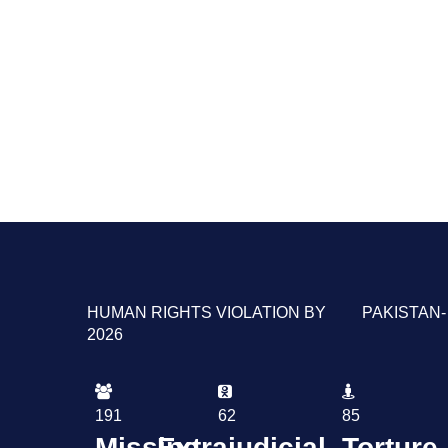
HUMAN RIGHTS VIOLATION BY PAKISTAN-
2026
191
62
85
Missing
Extrajudicial
Torture