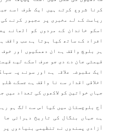
کرنا شروع کرتے ہیں ایک طرف اسے جب
ریاست کے لے مخبری پر مجبور کرنے کی 
اسکو خاندان کے مردوں کو اٹھانے یعن
افراد کے ساتھ کیا ہوتا ہے سب واقف ہی
ہر بلوچ واقف ہے ان دھمکیوں اور خوف 
قیمتی جان دے دی جو صرف اسکے لیے قیمت
ایک مقبوضہ علاقہ ہے اور سونے پہ سہاگ
اخلاقی اقدار سے نا واقف ہے جسکے ظلم 
جہاں خواتین کو لاکھوں کی تعداد میں ج
آج بلوچستان میں کیا اس سے الگ ہو رہا
ہے جہاں بنگال کی تاریخ دہرائی جا ر
آزادی پسندوں نے تنظیمی بنیادوں پر ا