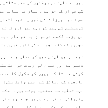
کے مرکزی ترجمان نے اپنے جاری
نئی 
ہیں اسے اپنے ہم وطنوں کی فکر ستاتی ہ
کردہ بیان میں کہا ہے کہ
آرگن
تنظیم کا تیسرا مرکزی کونسل
آرگن
گی جو ان کا حق ہے ۔ یہاں یہ بتانا ض
سیشن بیاد شہید صبا دشتیاری
منتخب
بنام صورت خان مری اور میر
زکیہ 
جس نے یہ بیڑا ذاتی طور پہ خود اٹھای
محمد علی تالپور
، فرز
SHARE
کوشیشیں کی ہیں کر رہے ہیں اور کرتے ر
ہی پڑھے لکھے نوجوان یا تو مار دیے 
مجبور کے گئے نجمہ اسکی تازہ ترین مثا
نجمہ بلوچ اپنی سوچ کو عملی جامہ پہن
دیتی ہے اور تمام لوازمات جو ایک سکو
کرتی ھے تا کہ بچوں کو سکول کا ماحو
باوجود کم وسائل کے اسطرح ایک سکول ا
بچے تعلیم سے مستفید ہوتے ہیں۔ اسکے ا
پذیرائی ملتی ہے وہیں چند ریاستی د
ساتھیوں کی شکل میں اسکا پیچھا کر ر