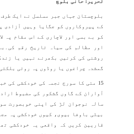
تحریر: حانی بلوچ
کردیا
شہریوں پر استعمال کی سخت
پاکست
مخالفت کرتے ہوئے کہا ہے کہ
علاقے
پہلے بھی جن شہریوں پر اِن
بلوچستان جہاں جبر مسلسل نے ایک طرف 
ایکٹ کے تحت
کے پیروکاروں کو جگایا وہیں آزادی پ
SHARE
کو بے بسی اور لاچاری کے اس مقام پہ ل
اور مظالم کی سیاہ تاریخ رقم کی۔بل
روشنی کی کرنیں بکھرنے نہیں یا زندگی
گمشدہ چراغوں یا روڈوں پہ روتی بلکتی 
مضامین
15 مئی کا سورج نجمہ کی خودکشی کی خ
1861 VIEWS
مئی 31, 2023
EWS
سالہ نوجوان لڑ کی اپنی خوبصورت سو
اور کہانی ختم ہوتی ہے – گہور
ن
مینگل
بیٹی باوفا بیوی، کیوں خودکشی پہ مجب
اور کہانی ختم ہوتی ہے! تحریر
: گہور مینگل نفسیاتی جنگ ایک
قاریین کریں کہ واقعی یہ خودکشی تھی
آزمودہ اور کارآمد ہتھیار
ہے۔ دنیا کے اکثر طاقت ور
تحریر