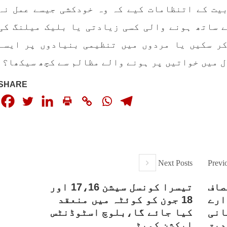
یت کے اتنظامات کیے کہ وہ خودکشی جیسے عمل نہ
ے ساتھ ہونے والی کسی زیادتی یا بلیک میلنگ کی
کر سکیں یا مردوں میں تنظیمی بنیادوں پر ایسے
ل میں خواتیں پر ہونے والے مظالم سے کچھ سیکھا؟
SHARE
Next Posts
Previ
صاف
تیسرا کونسل سیشن 17،16 اور
ارے
18 جون کو کوئٹہ میں منعقد
انی
کیا جائے گا،بلوچ اسٹوڈنٹس
دیق
ایکشن کمیٹی