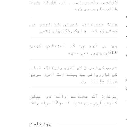
کراچی یونیورسٹی سے ایم فل کا بلوچ
SHARE
طالب علم جبری لاپتہ۔
چمن: تعمیراتی کمپنی کے کیمپ پر
دستی بم حملہ، ایک ہلاک، چار زخمی
وی بی ایم پی کا احتجاجی کیمپ
6316ویں روز بھی جاری
ن
بلوچستان
مضامین
ٹرمپ کی ایران کو آخری وارننگ، تباہ
1700 VIEWS
جون 3, 2023
کن کارروائی سے پہلے ایک آخری موقع
کہانی یہیں ختم ہوتی ہے۔ حانی
دینا چاہتا ہوں
بلوچ
ے جذبوں سے سرشار 22
تحریر: حانی بلوچ بلوچستان
یونان: آگ بجھانے والے دو ہیلی
جہاں جبر مسلسل نے ایک طرف تو
لانے
بلوچ قوم کے ان سوئے ہوئے یا
کاپٹر آپس میں ٹکرا گئے، 2 افراد ہلاک
 ادا
مطالعہ پاکستان کے
پیروکاروں کو جگایا وہیں
ل ہے
آزادی پسند اور باشعور بلوچ
کی مضبوط مزاحمت نے ریاست
بلوچ
پوڈ کاسٹ
SHARE
ت کی