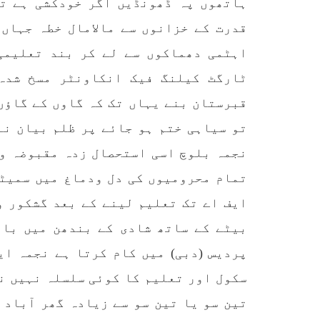
ہاتھوں پہ ڈھونڈیں اگر خودکشی ہے ت
ممالک اپنے دشمنوں کی شکست و
ممبر 
ریخت کے لیے یہی حکمتِ عملی
کسی ب
قدرت کے خزانوں سے مالامال خطہ جہاں
اپنائے
طریق
پہنچ
SHARE
اہٹمی دھماکوں سے لے کر بند تعلیمی
تجربہ
یے ۔ت
ٹارگٹ کیلنگ فیک انکاونٹر مسخ شدہ 
قبرستان بنے یہاں تک کہ گاوں کے گاؤں 
تو سیاہی ختم ہو جائے پر ظلم بیان نہ
نجمہ بلوچ اسی استحصال زدہ مقبوضہ وط
تمام محرومیوں کی دل ودماغ میں سمیٹے
خبریں
ایف اے تک تعلیم لینے کے بعد گشکور و
1586 VIEWS
جون 3, 2023
EWS
بیٹے کے ساتھ شادی کے بندھن میں بان
تیسرا کونسل سیشن 17،16 اور
پردیس (دبی) میں کام کرتا ہے نجمہ ای
18 جون کو کوئٹہ میں منعقد کیا
مع
سکول اور تعلیم کا کوئی سلسلہ نہیں ن
جائے گا،بلوچ اسٹوڈنٹس ایکشن
گم
کمیٹی
تین سو یا تین سو سے زیادہ گھر آباد 
بلوچ اسٹوڈنٹس ایکشن کمیٹی
کوئٹہ