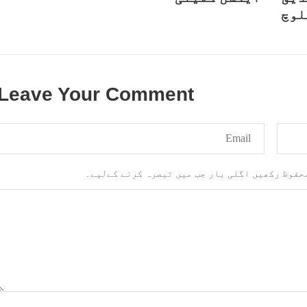
لوچ
Leave Your Comment
محفوظ رکھیں اگلی بار جب میں تبصرہ کرنے کےلیے۔