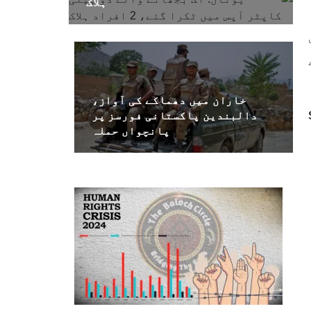
ہلاک
خاران میں دھماکے کی آواز،
دالبندین پاکستانی فورسز پر
پانچواں حملہ