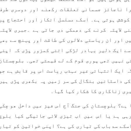
را ناجائز جسمانی تعلقات رکھنے اور دوسری طرف
کوشش ہوتی ہے۔ اسکے مسلسل انکار اور احتجاج پر
ی لاپتہ کرنے کی دھمکی دی جاتی ہے ۔جبری لاپتہ
ں اور ان ریاستی دلالوں کی طاقت اور پہنچ سے بھی
سے ایک دلیر بہادر لڑکی اتنی کمزور پڑی کہ اپنی
ی نہیں تھی پوری قوم کے لے قیمتی تھی۔ بلوچستان
ہ ایک انتہائی غیر مہذب ریاست اس پر قابض ہے جو
کی داستانیں بنگال کی سر زمیں پہ بکھری پڑی ہیں
بری زناکاری کا شکار کیا گیا۔
 ہے؟ بلوچستان کی جنگ آج اس فیز میں داخل ھو چکی
ہی ہے یا اس میں اب تیزی لائی جائیگی کیا بلوچ
سکے سدباب کی تیاری کی ہے؟ اپنی خواتین کو تیار