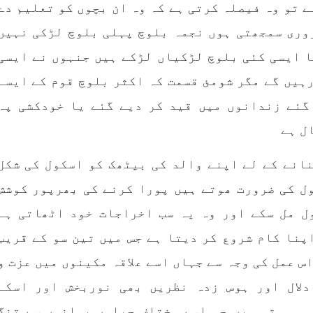
انسانی اور غیر قانونی
کابینہ، بلا مقابلہ
ے تو وہ فیصلہ کرتی ہے کہ وہ ان بچوں کو تعلیم دے
ائزر بانک شلی ، ڈپٹی
ائزر بانک حنیفہ بلوچ
روری سمجھتی ہوں نجمہ بلوچ پہلی بلوچ لڑکی نہیں
 ہوئی۔ مرکزی ممبر بانک
بلوچ اسٹوڈنٹس فرنٹ ب
، شہناز بلوچ، ہانی بلوچ
اسٹوڈنٹس فرنٹ کے مر
ا ایسی کئی بلوچ لڑکیاں لڑکے ہیں جنہوں نے ایسی
انہ بلوچ، رقیہ بلوچ
ترجمان نے اپنے جاری ک
بیان میں کہا کہ سخی بخش 
SHARE
ہیں گے مگر شومئ قسمت کہ اکثر بلوچ قوم کے ایسے
بجے کے قریب گھر سے کیچ ب
گئے زندانوں میں قید کر دیے گئے یا خودکشی پہ
جاتے
RE
ل ہے
انے کے لے اپنے والد کی بیٹھک کو اسکول کی شکل
ل کی ضرورت ھوتے ہیں پورا کرنے کی بھرپور کوشش
ل مل سکے اور وہ یہ سب اخراجات خود اٹھاتی ہے
پنا کام شروع کر دیتا ہے جس میں تین سو کے قریب
س عمل کی وجہ سے جہاں اسے علاقہ مکینوں میں عزت و
لال اور ہوس زدہ نظریں بھی نوربخش اور اسکے
ہی ہوتی ہیں جو اسے مختلف حیلوں بہانوں سے تنگ