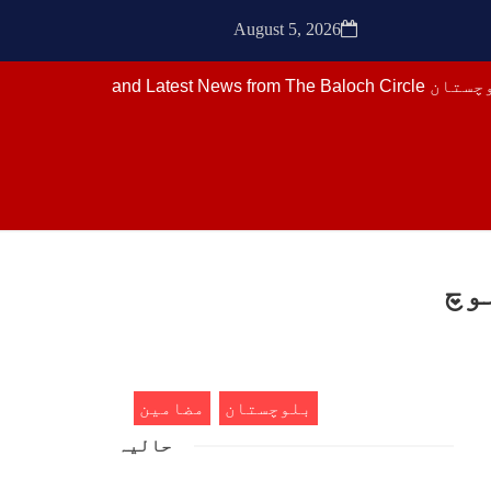
ترجمان نے کہا گزشتہ دنوں
کشی
بلوچستان کے علاقے آواران میں
August 5, 2026
 کے
نجمہ بلوچ ولد دل سرد
ک کی
SHARE
SHA
ن
مضامین
وچ
- دی
سرکل
1768 VIEWS
مئی 30, 2023
فراد
ایشو
جنگ کی جدلیات – مہر جان
ش ہے
جنگ کی جدلیات تحریر:-مہر جان
 کے
بلوچستان
مضامین
یہاں بے اعتمادی کو خدا حافظ
ے ان
کہا جاۓ اور بزدلی کو دفن کیا
ں جو
حالیہ
جاۓ ، گوہٹے مجادلہ (ٹکراؤ)
وحدت پیدا کرتا ہے۔ جنگ عام
SHA
اسی لیے ہے کہ “تشکیل