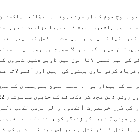
 ہے۔ تفصیلات کے مطابق
انی فورسز نے بلیدہ کے
 میناز ڈن سر میں چھاپہ
تو بلوچ قوم کے ان سوئے ہوئے یا مطالعہ پاکستان
SHARE
سند اور باشعور بلوچ کی مضبوط مزاحمت نے ریاست
ا کھڑا کیا کہ پنجابی ریاست نے کھل کر اپنی نفرت
وچستان میں نکلنے والا سورج ہر روز اپنے ساتھ
 کی خبر نہیں لاتا خون میں ڈوبی لاشیں گھروں کے
فریاد کرتی ماوں بہنوں کی اہیں اور آنسو لاتا ھے
مضامین
بلوچستان
مضامی
بر لے کہ بیدار ہوا ۔ نجمہ بلوچ بلوچستان کے ضلع
آواران کے گاوں گشکور کی مضبوط ارادوں روشن ذہن کچھ کر دکھانے ک
1975 VI
جون 2, 2023
1783 VIEWS
جون 2, 2023
چ کی طرح خوبصورت أنکھوں والی پڑھی لکھی دلیر
وجوانوں کی سیاسی شراکت
شہید نجمہ بلوچ کو انصاف د
داری کی اہمیت اور بلوچ
کے لئے عالمی ادارے کردار
ور ھوئی ؟ نجمہ کی زندگی کو جاننے کے بعد فیصلہ
نوجوانوں کے عدم شرکت کی
کریں پاکستانی ریاست قات
 یا قتل ؟ اگر قتل ہے تو اس خون کے نشان کس کے
وجوہات ۔ سلیم جالب بلوچ
۔ واجہ صدیق آزاد 
،سلیم جالب بلوچ سابق
پاکستان کی پنجابی ریاس