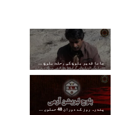
دشتیاری بنام صورت خان مری اور میر محمد علی
تالپور
SHARE
بلوچستان
1714 VIEWS
جون 7, 2023
ماما قدیر بلوچ کی رحلت بلوچ قوم کے لیے ناقابلِ تلافی نقصان ہے – ڈاکٹر اللہ نذر بلوچ
بلوچستان میں خواتین کو معاشرتی مسائل کے بعد
جبری گمشدگیوں کا بھی سامنا ہے- بلوچ وومن فورم
کوئٹہ شال: بلوچ وومن فورم کے نئی کابینہ، بلا
مقابلہ آرگنائزر بانک شلی ، ڈپٹی آرگنائزر
بانک حنیفہ بلوچ منتخب ہوئی۔ مرکزی ممبر بانک
زکیہ ، شہناز بلوچ، ہانی بلوچ ، فرزانہ بلوچ،
رقیہ بلوچ
SHARE
پندرہ روز کے دوران 48 حملوں میں قابض فوج کے 40 اہلکار ہلاک کرنے کی ذمہ داری قبول کرتے ہیں — بی ایل اے