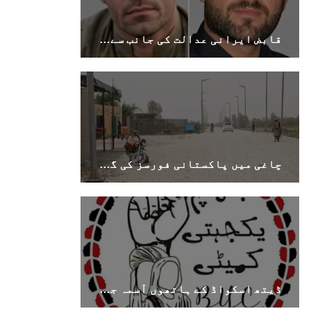
قابض ایرانی عدالت کی جانب سے بلوچی زبان کے دو کارکنوں کو طویل قید کی سزائیں
چاغی میں پاکستانی فورسز کی گاڑیوں پر مسلح حملہ، خاران مرکزی شاہراہ پر ناکہ بندی
ڈیتھ اسکواڈ کے ہاتھوں آسمہ جتک کے والد کا قتل بلوچستان میں جاری جبر کا تسلسل ہے۔ بی وائی سی