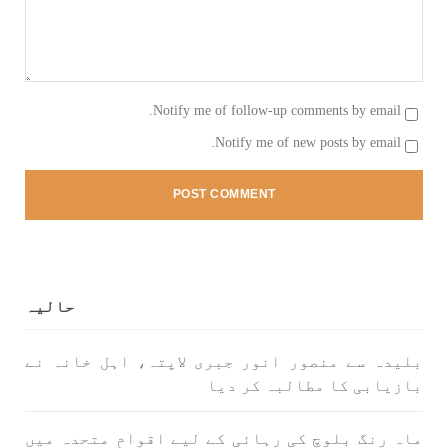
1789 VIEWS
جون 2, 2023
شہید نجمہ بلوچ کو انصاف دلانے کے لئے عالمی
Notify me of follow-up comments by email.
ادارے کردار ادا کریں پاکستانی ریاست قاتل ہے
Notify me of new posts by email.
۔ واجہ صدیق آزاد بلوچ
پاکستان کی پنجابی ریاست کی فوجی سرپرستی میں
بلوچستان میں مظالم کے تازہ ترین دردناک
واقعے سے دنیا ضرور چونک گئی ہوگی۔ ضلع آواران
کے علاقے گشکور میں ایک رضاکار خاتون ٹیچر نجمہ
بلوچ نے
SHARE
حالیہ
بلوچستان
مضامین
بلیدہ سے منصور انور جبری لاپتہ، اہل خانہ نے
بازیابی کا مطالبہ کر دیا
ماہ رنگ بلوچ کی رہائی کے لیے اقوامِ متحدہ میں