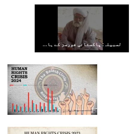
لسبیلہ: پاکستانی فورسز کے ہاتھوں جبری لاپتا کیے گئے بزرگ شخص کی لاش برآمد