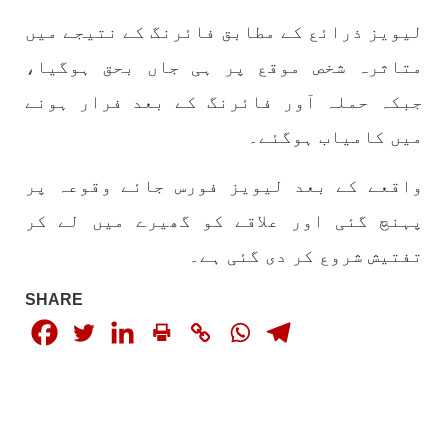
جنگ کی جدلیات تحریر:-مہر جان یہاں بے اعتمادی
لیویز ذرائع کے مطابق فائرنگ کے نتیجے میں
کو خدا حافظ کہا جاۓ اور بزدلی کو دفن کیا جاۓ ،
گوہٹے مجادلہ (ٹکراؤ) وحدت پیدا کرتا ہے۔ جنگ
متاثرہ شخص موقع پر ہی جاں بحق ہوگیا،
عام اسی لیے ہے کہ “تشکیل
SHARE
جبکہ حملہ آور فائرنگ کے بعد فرار ہونے
میں کامیاب ہوگئے۔
واقعے کے بعد لیویز فورس جائے وقوعہ پر
مضامین
پہنچ گئی اور علاقے کو گھیرے میں لے کر
تفتیش شروع کر دی گئی ہے۔
1867 VIEWS
مئی 31, 2023
SHARE
اور کہانی ختم ہوتی ہے – گہور مینگل
اور کہانی ختم ہوتی ہے! تحریر : گہور مینگل
نفسیاتی جنگ ایک آزمودہ اور کارآمد ہتھیار
ہے۔ دنیا کے اکثر طاقت ور ممالک اپنے دشمنوں کی
شکست و ریخت کے لیے یہی حکمتِ عملی اپنائے
SHARE